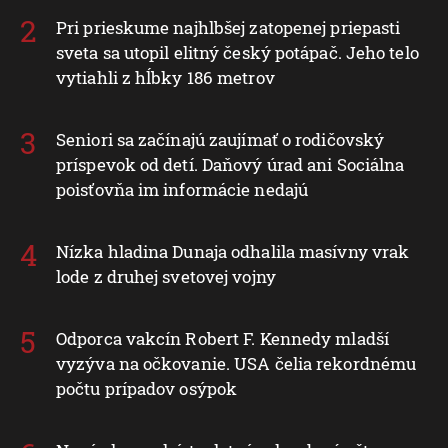
Pri prieskume najhlbšej zatopenej priepasti
sveta sa utopil elitný český potápač. Jeho telo
vytiahli z hĺbky 186 metrov
Seniori sa začínajú zaujímať o rodičovský
príspevok od detí. Daňový úrad ani Sociálna
poisťovňa im informácie nedajú
Nízka hladina Dunaja odhalila masívny vrak
lode z druhej svetovej vojny
Odporca vakcín Robert F. Kennedy mladší
vyzýva na očkovanie. USA čelia rekordnému
počtu prípadov osýpok