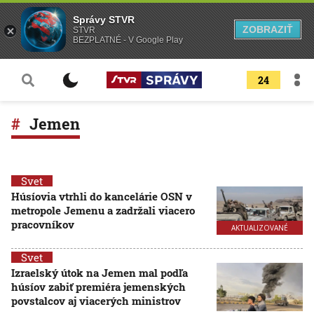
Správy STVR
ZOBRAZIŤ
STVR
BEZPLATNÉ - V Google Play
24
Jemen
Svet
Húsíovia vtrhli do kancelárie OSN v
metropole Jemenu a zadržali viacero
pracovníkov
AKTUALIZOVANÉ
Svet
Izraelský útok na Jemen mal podľa
húsíov zabiť premiéra jemenských
povstalcov aj viacerých ministrov