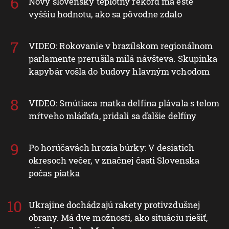
Nový slovenský teplotný rekord má ešte
vyššiu hodnotu, ako sa pôvodne zdalo
VIDEO: Rokovanie v brazílskom regionálnom
parlamente prerušila milá návšteva. Skupinka
kapybár vošla do budovy hlavným vchodom
VIDEO: Smútiaca matka delfína plávala s telom
mŕtveho mláďaťa, pridali sa ďalšie delfíny
Po horúčavách hrozia búrky: V desiatich
okresoch večer, v značnej časti Slovenska
počas piatka
Ukrajine dochádzajú rakety protivzdušnej
obrany. Má dve možnosti, ako situáciu riešiť,