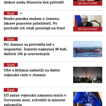
útokov môžu Húsíovia tiež pritvrdiť
AKTUALIZOVANÉ
Svet
Rusko ponúka mužom z Jemenu
lákavé pracovné príležitosti. Po
príchode ich však posielajú na front
AKTUALIZOVANÉ
Svet
Pri Jemene sa prevrátila loď s
migrantmi. Zomrelo najmenej 38 ľudí,
ďalších 150 je nezvestných
Svet
USA a Británia zaútočili na ďalšie
vojenské ciele v Jemene
Svet
EÚ začne vojenskú námornú misiu v
Červenom mori, schválili to ministri
zahraničia