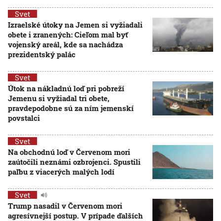
Svet
Izraelské útoky na Jemen si vyžiadali
obete i zranených: Cieľom mal byť
vojenský areál, kde sa nachádza
prezidentský palác
Svet
Útok na nákladnú loď pri pobreží
Jemenu si vyžiadal tri obete,
pravdepodobne sú za ním jemenskí
povstalci
Svet
Na obchodnú loď v Červenom mori
zaútočili neznámi ozbrojenci. Spustili
paľbu z viacerých malých lodí
Svet
Trump nasadil v Červenom mori
agresívnejší postup. V prípade ďalších