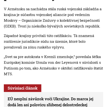
V Arménsku sa nachádza stála ruská vojenská základňa a
krajina je súčasťou vojenskej aliancie pod vedením
Moskvy – Organizácie Zmluvy o kolektívnej bezpečnosti
(OZKB). Tvorí ju niekoľko bývalých sovietskych republík.
Západné krajiny privítali túto ratifikáciu. Tá znamená
rozšírenie jurisdikcie súdu na územie, ktoré bolo
považovali za zónu ruského vplyvu.
„Svet sa pre autokrata v Kremli zmenšuje,“ povedala šéfka
Európskej komisie Ursula von der Leyenová v súvislosti s
Putinom po tom, ako Arménsko v októbri ratifikovalo štatút
MTS.
Súvisiaci článok
EÚ nesplní záväzok voči Ukrajine. Do marca jej
dodá len asi polovicu sľúbenej delostreleckej