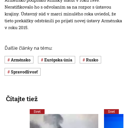
Arménsko podpísalo Rímsky štatút v roku 1999.
Neratifikovalo ho s odvolaním sa na rozpor s ústavou
krajiny. Ústavný súd v marci minulého roka uviedol, že
tieto prekážky odstránili po prijatí novej ústavy Arménska
v roku 2015.
Ďalšie články na tému:
Arménsko
Európska únia
Rusko
spravodlivosť
Čítajte tiež
Svet
Svet