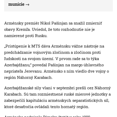
munície
Arménsky premiér Nikol Pašinjan sa snažil zmierniť
obavy Kremľa. Uviedol, že toto rozhodnutie nie je
namierené proti Rusku.
„Pristúpenie k MTS dáva Arménsku vážne nástroje na
predchádzanie vojnovým zločinom a zločinom proti
ľudskosti na svojom území. V prvom rade sa to týka
Azerbajdžanu,“ povedal Pašinjan na margo úhlavného
nepriateľa Jerevanu. Arménsko s ním viedlo dve vojny o
región Náhorný Karabach.
Azerbajdžanské sily vlani v septembri prešli cez Náhorný
Karabach. Sú tam rozmiestnené ruské mierové jednotky a
zabezpečili kapituláciu arménskych separatistických síl,
ktoré desaťročia ovládali tento hornatý región.