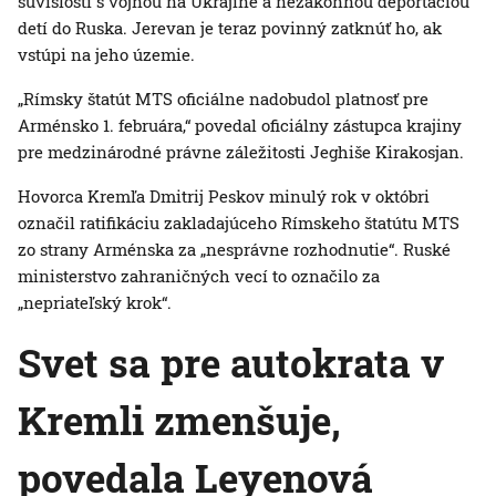
súvislosti s vojnou na Ukrajine a nezákonnou deportáciou
detí do Ruska. Jerevan je teraz povinný zatknúť ho, ak
vstúpi na jeho územie.
„Rímsky štatút MTS oficiálne nadobudol platnosť pre
Arménsko 1. februára,“ povedal oficiálny zástupca krajiny
pre medzinárodné právne záležitosti Jeghiše Kirakosjan.
Hovorca Kremľa Dmitrij Peskov minulý rok v októbri
označil ratifikáciu zakladajúceho Rímskeho štatútu MTS
zo strany Arménska za „nesprávne rozhodnutie“. Ruské
ministerstvo zahraničných vecí to označilo za
„nepriateľský krok“.
Svet sa pre autokrata v
Kremli zmenšuje,
povedala Leyenová