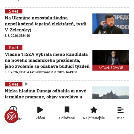
Svet
Na Ukrajine nezostala žiadna
nepoškodená tepelná elektráreň, tvrdí
V. Zelenskyj
8. 8. 2026, 15:34:46
Svet
Vládna TISZA vybrala meno kandidáta
na nového maďarského prezidenta,
jeho zvolenie sa očakáva budúci týždeň
AKTUALIZOVANÉ
8. 8. 2026, 13:51:54
Aktualizované:
8. 8. 2026, 14:49:00
Svet
Nízka hladina Dunaja odhalila aj nové
termálne pramene, objav vyvoláva u
vedcov aj obavy
8. 8. 2026, 11:30:31
Viac
Videá
Odložené
Najčítanejšie
Po minúte