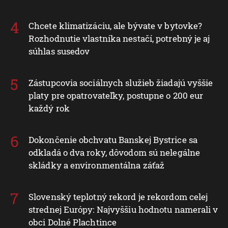
Chcete klimatizáciu, ale bývate v bytovke?
Rozhodnutie vlastníka nestačí, potrebný je aj
súhlas susedov
Zástupcovia sociálnych služieb žiadajú vyššie
platy pre opatrovateľky, postupne o 200 eur
každý rok
Dokončenie obchvatu Banskej Bystrice sa
odkladá o dva roky, dôvodom sú nelegálne
skládky a environmentálna záťaž
Slovenský teplotný rekord je rekordom celej
strednej Európy: Najvyššiu hodnotu namerali v
obci Dolné Plachtince