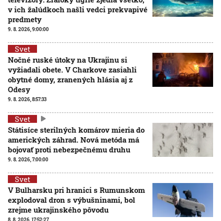
v ich žalúdkoch našli vedci prekvapivé
predmety
9. 8. 2026, 9:00:00
Svet
Nočné ruské útoky na Ukrajinu si
vyžiadali obete. V Charkove zasiahli
obytné domy, zranených hlásia aj z
Odesy
9. 8. 2026, 8:57:33
Svet
Státisíce sterilných komárov mieria do
amerických záhrad. Nová metóda má
bojovať proti nebezpečnému druhu
9. 8. 2026, 7:00:00
Svet
V Bulharsku pri hranici s Rumunskom
explodoval dron s výbušninami, bol
zrejme ukrajinského pôvodu
8. 8. 2026, 17:52:27