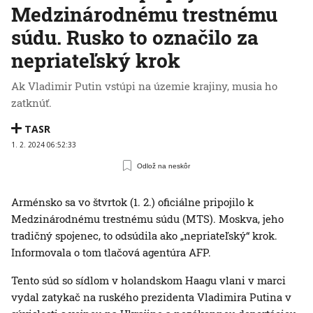
Medzinárodnému trestnému
súdu. Rusko to označilo za
nepriateľský krok
Ak Vladimir Putin vstúpi na územie krajiny, musia ho
zatknúť.
TASR
1. 2. 2024 06:52:33
Odlož na neskôr
Arménsko sa vo štvrtok (1. 2.) oficiálne pripojilo k
Medzinárodnému trestnému súdu (MTS). Moskva, jeho
tradičný spojenec, to odsúdila ako „nepriateľský“ krok.
Informovala o tom tlačová agentúra AFP.
Tento súd so sídlom v holandskom Haagu vlani v marci
vydal zatykač na ruského prezidenta Vladimira Putina v