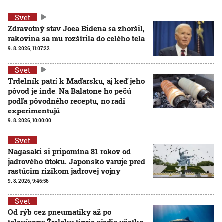
Svet
Zdravotný stav Joea Bidena sa zhoršil,
rakovina sa mu rozšírila do celého tela
9. 8. 2026, 11:07:22
Svet
Trdelník patrí k Maďarsku, aj keď jeho
pôvod je inde. Na Balatone ho pečú
podľa pôvodného receptu, no radi
experimentujú
9. 8. 2026, 10:00:00
Svet
Nagasaki si pripomína 81 rokov od
jadrového útoku. Japonsko varuje pred
rastúcim rizikom jadrovej vojny
9. 8. 2026, 9:46:56
Svet
Od rýb cez pneumatiky až po
televízory: Žraloky tigrie zjedia všetko,