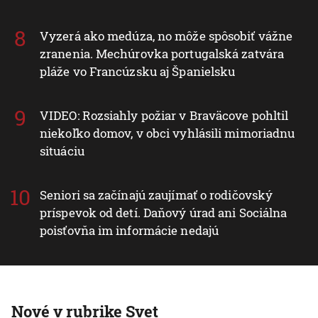
Vyzerá ako medúza, no môže spôsobiť vážne
zranenia. Mechúrovka portugalská zatvára
pláže vo Francúzsku aj Španielsku
VIDEO: Rozsiahly požiar v Braväcove pohltil
niekoľko domov, v obci vyhlásili mimoriadnu
situáciu
Seniori sa začínajú zaujímať o rodičovský
príspevok od detí. Daňový úrad ani Sociálna
poisťovňa im informácie nedajú
Nové v rubrike Svet