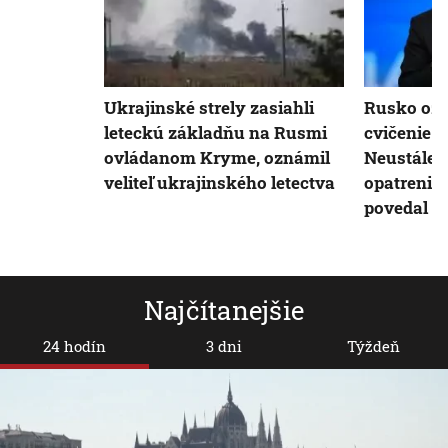
Ukrajinské strely zasiahli
Rusko ozn
leteckú základňu na Rusmi
cvičenie 
ovládanom Kryme, oznámil
Neustále 
veliteľ ukrajinského letectva
opatrenia n
povedal h
Najčítanejšie
24 hodín
3 dni
Týždeň