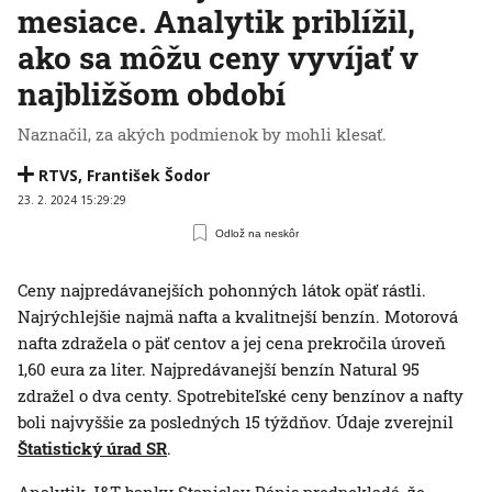
mesiace. Analytik priblížil,
ako sa môžu ceny vyvíjať v
najbližšom období
Naznačil, za akých podmienok by mohli klesať.
RTVS
,
František Šodor
23. 2. 2024 15:29:29
Odlož na neskôr
Ceny najpredávanejších pohonných látok opäť rástli.
Najrýchlejšie najmä nafta a kvalitnejší benzín. Motorová
nafta zdražela o päť centov a jej cena prekročila úroveň
1,60 eura za liter. Najpredávanejší benzín Natural 95
zdražel o dva centy. Spotrebiteľské ceny benzínov a nafty
boli najvyššie za posledných 15 týždňov. Údaje zverejnil
Štatistický úrad SR
.