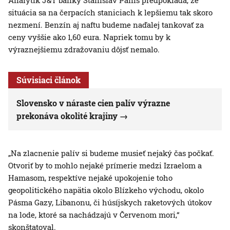
Analytik J&T banky Stanislav Pánis predpokladá, že
situácia sa na čerpacích staniciach k lepšiemu tak skoro
nezmení. Benzín aj naftu budeme naďalej tankovať za
ceny vyššie ako 1,60 eura. Napriek tomu by k
výraznejšiemu zdražovaniu dôjsť nemalo.
Súvisiaci článok
Slovensko v náraste cien palív výrazne
prekonáva okolité krajiny
„Na zlacnenie palív si budeme musieť nejaký čas počkať.
Otvoriť by to mohlo nejaké prímerie medzi Izraelom a
Hamasom, respektíve nejaké upokojenie toho
geopolitického napätia okolo Blízkeho východu, okolo
Pásma Gazy, Libanonu, či húsíjskych raketových útokov
na lode, ktoré sa nachádzajú v Červenom mori,“
skonštatoval.