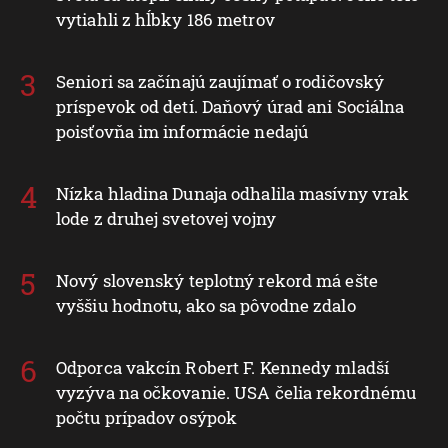
vytiahli z hĺbky 186 metrov
Seniori sa začínajú zaujímať o rodičovský
príspevok od detí. Daňový úrad ani Sociálna
poisťovňa im informácie nedajú
Nízka hladina Dunaja odhalila masívny vrak
lode z druhej svetovej vojny
Nový slovenský teplotný rekord má ešte
vyššiu hodnotu, ako sa pôvodne zdalo
Odporca vakcín Robert F. Kennedy mladší
vyzýva na očkovanie. USA čelia rekordnému
počtu prípadov osýpok