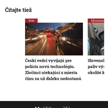
Čítajte tiež
Svet
Ekonomika
Českí vedci vyvíjajú pre
Slovensko
políciu novú technológiu.
palív výr
Zločinci utekajúci z miesta
okolité kr
činu sa už ďaleko nedostanú