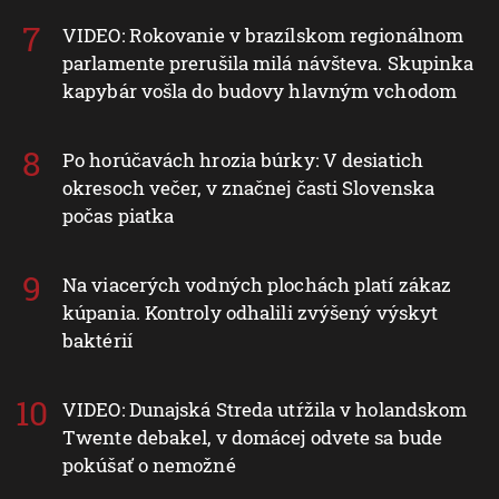
VIDEO: Rokovanie v brazílskom regionálnom
parlamente prerušila milá návšteva. Skupinka
kapybár vošla do budovy hlavným vchodom
Po horúčavách hrozia búrky: V desiatich
okresoch večer, v značnej časti Slovenska
počas piatka
Na viacerých vodných plochách platí zákaz
kúpania. Kontroly odhalili zvýšený výskyt
baktérií
VIDEO: Dunajská Streda utŕžila v holandskom
Twente debakel, v domácej odvete sa bude
pokúšať o nemožné