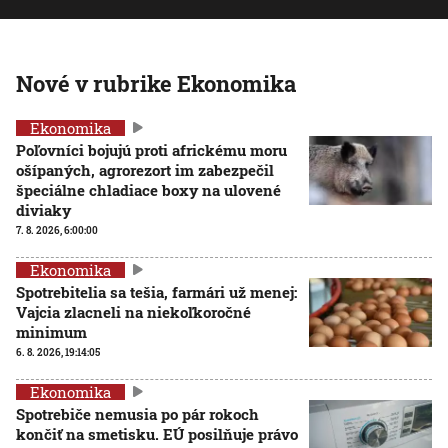
Nové v rubrike Ekonomika
Ekonomika
Poľovníci bojujú proti africkému moru
ošípaných, agrorezort im zabezpečil
špeciálne chladiace boxy na ulovené
diviaky
7. 8. 2026, 6:00:00
Ekonomika
Spotrebitelia sa tešia, farmári už menej:
Vajcia zlacneli na niekoľkoročné
minimum
6. 8. 2026, 19:14:05
Ekonomika
Spotrebiče nemusia po pár rokoch
končiť na smetisku. EÚ posilňuje právo