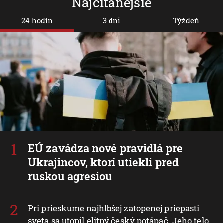
Najčítanejšie
24 hodín
3 dni
Týždeň
EÚ zavádza nové pravidlá pre
Ukrajincov, ktorí utiekli pred
ruskou agresiou
Pri prieskume najhlbšej zatopenej priepasti
sveta sa utopil elitný český potápač. Jeho telo