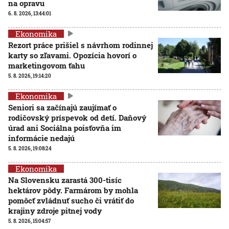
na opravu
6. 8. 2026, 13:44:01
Ekonomika
Rezort práce prišiel s návrhom rodinnej
karty so zľavami. Opozícia hovorí o
marketingovom ťahu
5. 8. 2026, 19:14:20
Ekonomika
Seniori sa začínajú zaujímať o
rodičovský príspevok od detí. Daňový
úrad ani Sociálna poisťovňa im
informácie nedajú
5. 8. 2026, 19:08:24
Ekonomika
Na Slovensku zarastá 300-tisíc
hektárov pôdy. Farmárom by mohla
pomôcť zvládnuť sucho či vrátiť do
krajiny zdroje pitnej vody
5. 8. 2026, 15:04:57