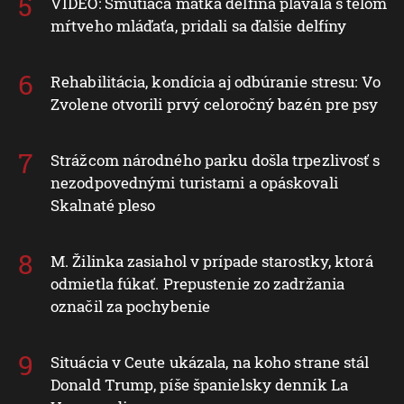
VIDEO: Smútiaca matka delfína plávala s telom
mŕtveho mláďaťa, pridali sa ďalšie delfíny
Rehabilitácia, kondícia aj odbúranie stresu: Vo
Zvolene otvorili prvý celoročný bazén pre psy
Strážcom národného parku došla trpezlivosť s
nezodpovednými turistami a opáskovali
Skalnaté pleso
M. Žilinka zasiahol v prípade starostky, ktorá
odmietla fúkať. Prepustenie zo zadržania
označil za pochybenie
Situácia v Ceute ukázala, na koho strane stál
Donald Trump, píše španielsky denník La