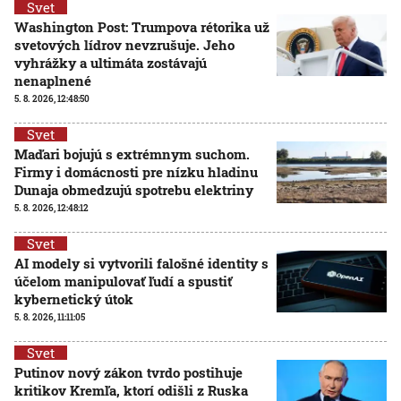
Svet
Washington Post: Trumpova rétorika už
svetových lídrov nevzrušuje. Jeho
vyhrážky a ultimáta zostávajú
nenaplnené
5. 8. 2026, 12:48:50
Svet
Maďari bojujú s extrémnym suchom.
Firmy i domácnosti pre nízku hladinu
Dunaja obmedzujú spotrebu elektriny
5. 8. 2026, 12:48:12
Svet
AI modely si vytvorili falošné identity s
účelom manipulovať ľudí a spustiť
kybernetický útok
5. 8. 2026, 11:11:05
Svet
Putinov nový zákon tvrdo postihuje
kritikov Kremľa, ktorí odišli z Ruska