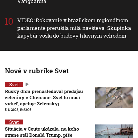
Vanguardia
VIDEO: Rokovanie v brazílskom regionálnom
parlamente prerušila milá návšteva. Skupinka
kapybár vošla do budovy hlavným vchodom
Nové v rubrike Svet
Svet
Ruský dron prenasledoval predajcu
zeleniny v Chersone. Svet to musí
vidieť, apeluje Zelenskyj
5. 8. 2026, 19:22:05
Svet
Situácia v Ceute ukázala, na koho
strane stál Donald Trump, píše