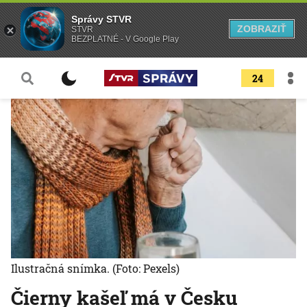
Správy STVR
ZOBRAZIŤ
STVR
BEZPLATNÉ - V Google Play
24
Ilustračná snímka.
(Foto: Pexels)
Čierny kašeľ má v Česku