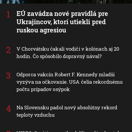
EÚ zavádza nové pravidlá pre
Ukrajincov, ktorí utiekli pred
ruskou agresiou
V Chorvátsku čakali vodiči v kolónach aj 20
hodín. Čo spôsobilo dopravný nával?
Odporca vakcín Robert F. Kennedy mladší
vyzýva na očkovanie. USA čelia rekordnému
počtu prípadov osýpok
Na Slovensku padol nový absolútny rekord
teploty vzduchu