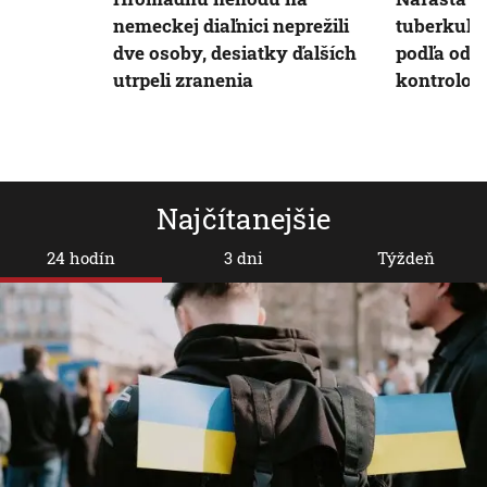
nemeckej diaľnici neprežili
tuberkulóz
dve osoby, desiatky ďalších
podľa odb
utrpeli zranenia
kontrolou
Najčítanejšie
24 hodín
3 dni
Týždeň