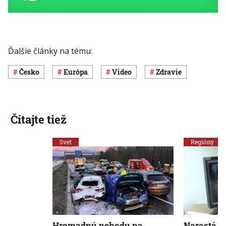
Ďalšie články na tému:
Česko
Európa
Video
Zdravie
Čítajte tiež
Svet
Regióny
Hromadnú nehodu na
Narastá p