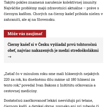
Takýto pokles znamená narušenie kolektívnej imunity.
Najväčšie problémy majú zdravotníci aktuálne – práve s
čiernym kašľom. Chorých na čierny kašeľ pribúda nielen v
zahraničí, ale aj na Slovensku.
Môže vás zaujímať
Čierny kašeľ si v Česku vyžiadal prvú tohtoročnú
obeť, najviac nakazených je medzi stredoškolákmi
„Zatiaľ čo v minulom roku sme mali hlásených nejakých
220 za rok, ku dnešnému dňu máme už 180 hlásení za
tento rok,“ povedal Ivan Bakoss z Inštitútu očkovania a
cestovnej medicíny.
Dostatočnú zaočkovanosť lekári neevidujú pri tetane,
čiernom kašli, a detskej obrne, rovnako ani pri rubeole či