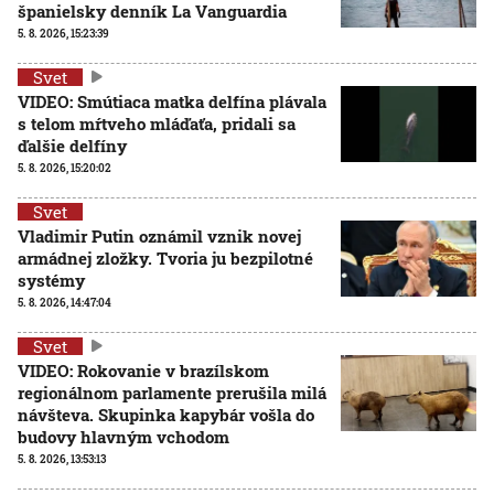
španielsky denník La Vanguardia
5. 8. 2026, 15:23:39
Svet
VIDEO: Smútiaca matka delfína plávala
s telom mŕtveho mláďaťa, pridali sa
ďalšie delfíny
5. 8. 2026, 15:20:02
Svet
Vladimir Putin oznámil vznik novej
armádnej zložky. Tvoria ju bezpilotné
systémy
5. 8. 2026, 14:47:04
Svet
VIDEO: Rokovanie v brazílskom
regionálnom parlamente prerušila milá
návšteva. Skupinka kapybár vošla do
budovy hlavným vchodom
5. 8. 2026, 13:53:13