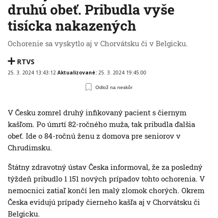
druhú obeť. Pribudla vyše
tisícka nakazených
Ochorenie sa vyskytlo aj v Chorvátsku či v Belgicku.
RTVS
25. 3. 2024 13:43:12
Aktualizované:
25. 3. 2024 19:45:00
Odlož na neskôr
V Česku zomrel druhý infikovaný pacient s čiernym
kašľom. Po úmrtí 82-ročného muža, tak pribudla ďalšia
obeť. Ide o 84-ročnú ženu z domova pre seniorov v
Chrudimsku.
Štátny zdravotný ústav Česka informoval, že za posledný
týždeň pribudlo 1 151 nových prípadov tohto ochorenia. V
nemocnici zatiaľ končí len malý zlomok chorých. Okrem
Česka evidujú prípady čierneho kašľa aj v Chorvátsku či
Belgicku.