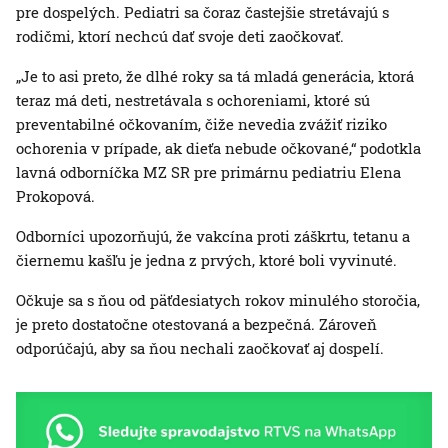
pre dospelých. Pediatri sa čoraz častejšie stretávajú s
rodičmi, ktorí nechcú dať svoje deti zaočkovať.
„Je to asi preto, že dlhé roky sa tá mladá generácia, ktorá
teraz má deti, nestretávala s ochoreniami, ktoré sú
preventabilné očkovaním, čiže nevedia zvážiť riziko
ochorenia v prípade, ak dieťa nebude očkované,“ podotkla
lavná odborníčka MZ SR pre primárnu pediatriu Elena
Prokopová.
Odborníci upozorňujú, že vakcína proti záškrtu, tetanu a
čiernemu kašľu je jedna z prvých, ktoré boli vyvinuté.
Očkuje sa s ňou od päťdesiatych rokov minulého storočia,
je preto dostatočne otestovaná a bezpečná. Zároveň
odporúčajú, aby sa ňou nechali zaočkovať aj dospelí.