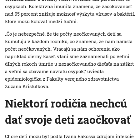
osýpkach. Kolektívna imunita znamená, že zaočkovanosť
nad 95 percent znižuje možnosť výskytu vírusov a baktérií,
ktoré môžu kolovať medzi ľuďmi.
„Čo je nebezpečné, že tie počty neočkovaných detí sa
kumulujú v každom ročníku, čo znamená, že nám narastá
počet neočkovaných. Vracajú sa nám ochorenia ako
napríklad čierny kašeľ, vlani sme zaznamenali po veľmi
dlhých rokoch úmrtie u nezaočkovaného dieťaťa na záškrt
a veľmi sa obávame návratu osýpok,“ uviedla
epidemiologička z Fakulty verejného zdravotníctva
Zuzana Krištúfková.
Niektorí rodičia nechcú
dať svoje deti zaočkovať
Choré deti môžu byť podľa Ivana Bakossa zdrojom infekcie