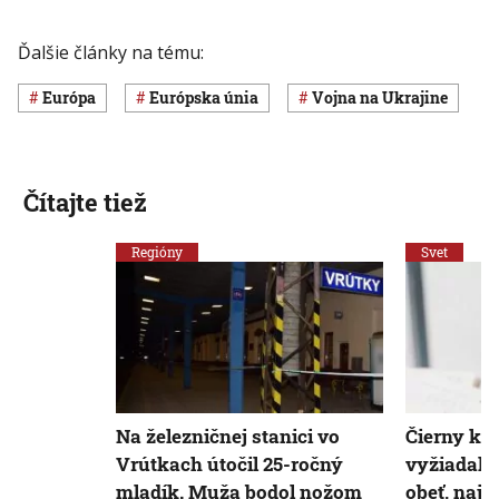
Ďalšie články na tému:
Európa
Európska únia
vojna na Ukrajine
Čítajte tiež
Regióny
Svet
Na železničnej stanici vo
Čierny kaš
Vrútkach útočil 25-ročný
vyžiadal 
mladík. Muža bodol nožom
obeť, najv