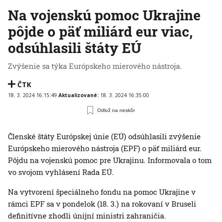
Na vojenskú pomoc Ukrajine
pôjde o päť miliárd eur viac,
odsúhlasili štáty EÚ
Zvýšenie sa týka Európskeho mierového nástroja.
ČTK
18. 3. 2024 16:15:49
Aktualizované:
18. 3. 2024 16:35:00
Odlož na neskôr
Členské štáty Európskej únie (EÚ) odsúhlasili zvýšenie
Európskeho mierového nástroja (EPF) o päť miliárd eur.
Pôjdu na vojenskú pomoc pre Ukrajinu. Informovala o tom
vo svojom vyhlásení Rada EÚ.
Na vytvorení špeciálneho fondu na pomoc Ukrajine v
rámci EPF sa v pondelok (18. 3.) na rokovaní v Bruseli
definitívne zhodli únijní ministri zahraničia.