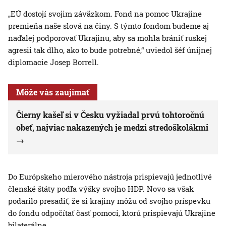
„EÚ dostojí svojim záväzkom. Fond na pomoc Ukrajine
premieňa naše slová na činy. S týmto fondom budeme aj
naďalej podporovať Ukrajinu, aby sa mohla brániť ruskej
agresii tak dlho, ako to bude potrebné,“ uviedol šéf únijnej
diplomacie Josep Borrell.
Môže vás zaujímať
Čierny kašeľ si v Česku vyžiadal prvú tohtoročnú
obeť, najviac nakazených je medzi stredoškolákmi
Do Európskeho mierového nástroja prispievajú jednotlivé
členské štáty podľa výšky svojho HDP. Novo sa však
podarilo presadiť, že si krajiny môžu od svojho príspevku
do fondu odpočítať časť pomoci, ktorú prispievajú Ukrajine
bilaterálne.