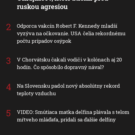
ruskou agresiou
Odporca vakcín Robert F. Kennedy mladší
vyzýva na očkovanie. USA čelia rekordnému
počtu prípadov osýpok
V Chorvátsku čakali vodiči v kolónach aj 20
hodín. Čo spôsobilo dopravný nával?
Na Slovensku padol nový absolútny rekord
teploty vzduchu
VIDEO: Smútiaca matka delfína plávala s telom
mŕtveho mláďaťa, pridali sa ďalšie delfíny