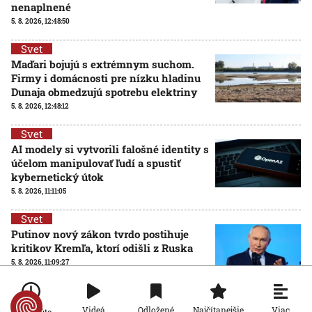
nenaplnené
5. 8. 2026, 12:48:50
Svet
Maďari bojujú s extrémnym suchom.
Firmy i domácnosti pre nízku hladinu
Dunaja obmedzujú spotrebu elektriny
5. 8. 2026, 12:48:12
Svet
AI modely si vytvorili falošné identity s
účelom manipulovať ľudí a spustiť
kybernetický útok
5. 8. 2026, 11:11:05
Svet
Putinov nový zákon tvrdo postihuje
kritikov Kremľa, ktorí odišli z Ruska
5. 8. 2026, 11:09:27
Svet
Z práce priamo na vojnu: Ruské firmy
Viac
Videá
Odložené
Najčítanejšie
Po minúte