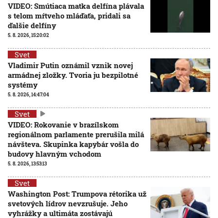
VIDEO: Smútiaca matka delfína plávala
s telom mŕtveho mláďaťa, pridali sa
ďalšie delfíny
5. 8. 2026, 15:20:02
Svet
Vladimir Putin oznámil vznik novej
armádnej zložky. Tvoria ju bezpilotné
systémy
5. 8. 2026, 14:47:04
Svet
VIDEO: Rokovanie v brazílskom
regionálnom parlamente prerušila milá
návšteva. Skupinka kapybár vošla do
budovy hlavným vchodom
5. 8. 2026, 13:53:13
Svet
Washington Post: Trumpova rétorika už
svetových lídrov nevzrušuje. Jeho
vyhrážky a ultimáta zostávajú