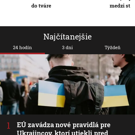
do tváre
medzi str
Najčítanejšie
24 hodín
3 dni
Týždeň
EÚ zavádza nové pravidlá pre
Ukrajincov, ktorí utiekli pred