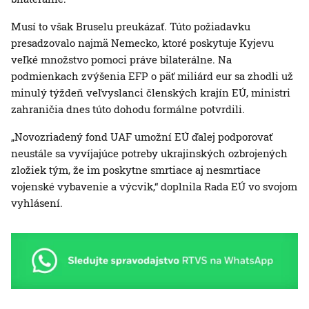
Musí to však Bruselu preukázať. Túto požiadavku
presadzovalo najmä Nemecko, ktoré poskytuje Kyjevu
veľké množstvo pomoci práve bilaterálne. Na
podmienkach zvýšenia EFP o päť miliárd eur sa zhodli už
minulý týždeň veľvyslanci členských krajín EÚ, ministri
zahraničia dnes túto dohodu formálne potvrdili.
„Novozriadený fond UAF umožní EÚ ďalej podporovať
neustále sa vyvíjajúce potreby ukrajinských ozbrojených
zložiek tým, že im poskytne smrtiace aj nesmrtiace
vojenské vybavenie a výcvik,“ doplnila Rada EÚ vo svojom
vyhlásení.