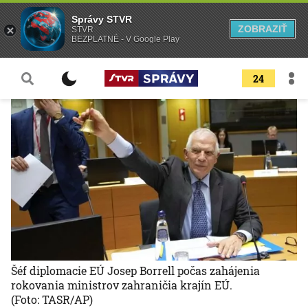
Správy STVR
ZOBRAZIŤ
STVR
BEZPLATNÉ - V Google Play
24
Šéf diplomacie EÚ Josep Borrell počas zahájenia
rokovania ministrov zahraničia krajín EÚ.
(Foto: TASR/AP)