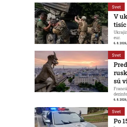
Svet
V uk
tisí
Ukraji
eur.
6. 8. 2026
Svet
Pred
rus
sú v
Francú
dezinfo
6. 8. 2026,
Svet
Po 1