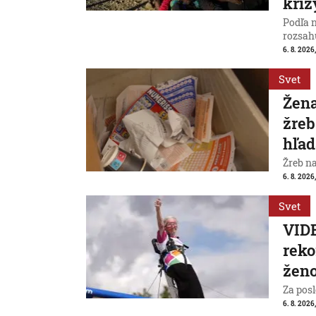
kríz
Podľa 
rozsah
6. 8. 2026,
Svet
Žena
žreb
hľad
Žreb n
6. 8. 2026,
Svet
VIDE
reko
ženo
Za posl
6. 8. 2026