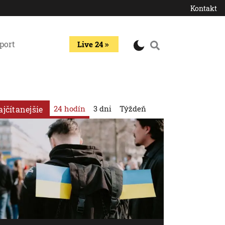
Kontakt
port
Live 24
24 hodín
3 dni
Týždeň
ajčítanejšie