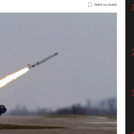
Odlož na neskôr