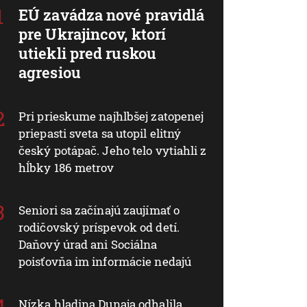
EÚ zavádza nové pravidlá
pre Ukrajincov, ktorí
utiekli pred ruskou
agresiou
Pri prieskume najhlbšej zatopenej
priepasti sveta sa utopil elitný
český potápač. Jeho telo vytiahli z
hĺbky 186 metrov
Seniori sa začínajú zaujímať o
rodičovský príspevok od detí.
Daňový úrad ani Sociálna
poisťovňa im informácie nedajú
Nízka hladina Dunaja odhalila