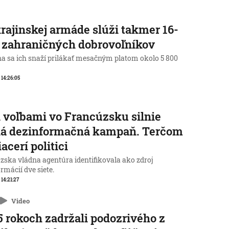
rajinskej armáde slúži takmer 16-
c zahraničných dobrovoľníkov
na sa ich snaží prilákať mesačným platom okolo 5 800
, 14:26:05
 voľbami vo Francúzsku silnie
ká dezinformačná kampaň. Terčom
iacerí politici
zska vládna agentúra identifikovala ako zdroj
rmácií dve siete.
 14:21:27
Video
5 rokoch zadržali podozrivého z