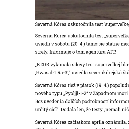
Severná Kórea uskutočnila test 'superveľkej
Severná Kórea uskutočnila test „superveľkej
uviedli v sobotu (20. 4.) tamojšie štátne méd
strely. Informuje o tom agentúra AFP.
„KĽDR vykonala silový test superveľkej hla
‚Hwasal-1 Ra-3‘,“ uviedla severokórejsk
Severná Kórea tiež v piatok (19. 4.) popolu
nového typu „Pyoljji-1-2“ v Západnom mori 
Bez uvedenia ďalších podrobností informov
určitý cieľ“. Dodala len, že testy „nemali ni
Severná Kórea začiatkom apríla oznámila,