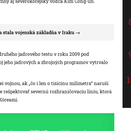
omný aj severokórejský vodca Kim Čong-un.
 stala vojenská základňa v Iraku
 druhého jadrového testu v roku 2009 pod
 jeho jadrových a zbrojných programov vytrvalo
 vojnou, ak „čo i len o tisícinu milimetra“ naruší
e rešpektovať severnú rozhraničovaciu líniu, ktorá
ma Kóreami.