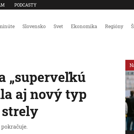
AM
PODCASTY
minúte
Slovensko
Svet
Ekonomika
Regióny
Š
N
a „superveľkú
ila aj nový typ
 strely
 pokračuje.