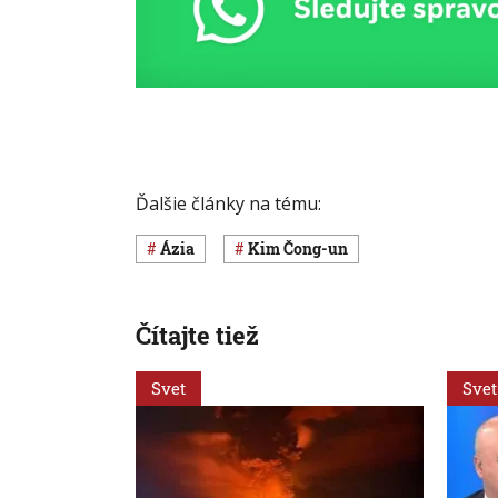
Ďalšie články na tému:
Ázia
Kim Čong-un
Čítajte tiež
Svet
Svet