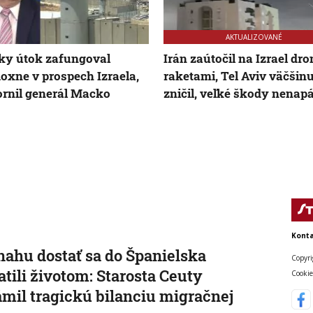
AKTUALIZOVANÉ
ky útok zafungoval
Irán zaútočil na Izrael dr
oxne v prospech Izraela,
raketami, Tel Aviv väčšin
rnil generál Macko
zničil, veľké škody nenap
Konta
nahu dostať sa do Španielska
Copyri
atili životom: Starosta Ceuty
Cookie
mil tragickú bilanciu migračnej