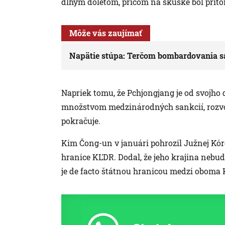
dlhým doletom, pričom na skúške bol prít
Môže vás zaujímať
Napätie stúpa: Terčom bombardovania sa
Napriek tomu, že Pchjongjang je od svojho
množstvom medzinárodných sankcií, rozvoj
pokračuje.
Kim Čong-un v januári pohrozil Južnej Kórei
hranice KĽDR. Dodal, že jeho krajina nebud
je de facto štátnou hranicou medzi obo