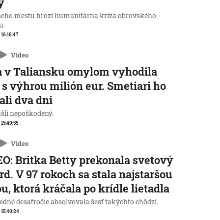
y
neho mestu hrozí humanitárna kríza obrovského
u.
 16:16:47
Video
 v Taliansku omylom vyhodila
 s výhrou milión eur. Smetiari ho
ali dva dni
ašli nepoškodený.
 15:49:55
Video
O: Britka Betty prekonala svetový
rd. V 97 rokoch sa stala najstaršou
u, ktorá kráčala po krídle lietadla
edné desaťročie absolvovala šesť takýchto chôdzí.
, 15:40:24