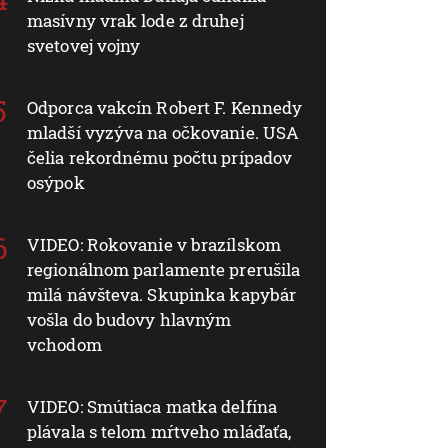
masívny vrak lode z druhej
svetovej vojny
Odporca vakcín Robert F. Kennedy
mladší vyzýva na očkovanie. USA
čelia rekordnému počtu prípadov
osýpok
VIDEO: Rokovanie v brazílskom
regionálnom parlamente prerušila
milá návšteva. Skupinka kapybár
vošla do budovy hlavným
vchodom
VIDEO: Smútiaca matka delfína
plávala s telom mŕtveho mláďaťa,