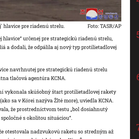
' hlavice pre riadenú strelu.
Foto: TASR/AP
 hlavice“ určenej pre strategickú riadenú strelu,
iá a dodali, že odpálila aj nový typ protilietadlovej
vice navrhnutej pre strategickú riadenú strelu
á štátna tlačová agentúra KCNA.
dní vykonala skúšobný štart protilietadlovej rakety
(ako sa v Kórei nazýva Žlté more), uviedla KCNA.
ala, že prostredníctvom testu „bol dosiahnutý
č spoločné s okolitou situáciou“.
 že otestovala nadzvukovú raketu so stredným až