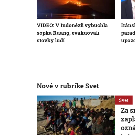
VIDEO: V Indonézii vybuchla
Iráns
sopka Ruang, evakuovali
parad
stovky ľudí
upozo
Nové v rubrike Svet
Svet
Za s
zapl
ozná