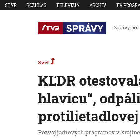
STVR
ROZHLAS
TELEVÍZIA
ARCHÍV
TV PROGR
Správy po 
Svet
KĽDR otestoval
hlavicu“, odpál
protilietadlovej
Rozvoj jadrových programov v krajine