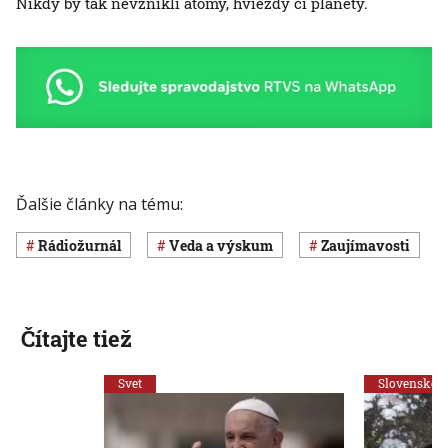
Nikdy by tak nevznikli atómy, hviezdy či planéty.
Ďalšie články na tému:
Rádiožurnál
veda a výskum
Zaujímavosti
Čítajte tiež
Svet
Slovensko