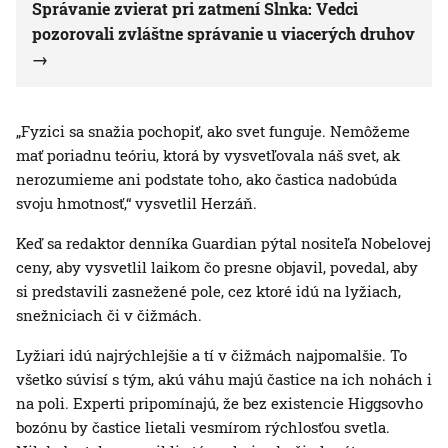
Správanie zvierat pri zatmení Slnka: Vedci
pozorovali zvláštne správanie u viacerých druhov
„Fyzici sa snažia pochopiť, ako svet funguje. Nemôžeme
mať poriadnu teóriu, ktorá by vysvetľovala náš svet, ak
nerozumieme ani podstate toho, ako častica nadobúda
svoju hmotnosť,“ vysvetlil Herzáň.
Keď sa redaktor denníka Guardian pýtal nositeľa Nobelovej
ceny, aby vysvetlil laikom čo presne objavil, povedal, aby
si predstavili zasnežené pole, cez ktoré idú na lyžiach,
snežniciach či v čižmách.
Lyžiari idú najrýchlejšie a tí v čižmách najpomalšie. To
všetko súvisí s tým, akú váhu majú častice na ich nohách i
na poli. Experti pripomínajú, že bez existencie Higgsovho
bozónu by častice lietali vesmírom rýchlosťou svetla.