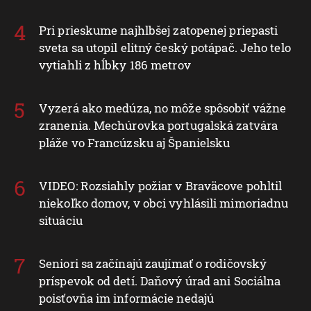
Pri prieskume najhlbšej zatopenej priepasti
sveta sa utopil elitný český potápač. Jeho telo
vytiahli z hĺbky 186 metrov
Vyzerá ako medúza, no môže spôsobiť vážne
zranenia. Mechúrovka portugalská zatvára
pláže vo Francúzsku aj Španielsku
VIDEO: Rozsiahly požiar v Braväcove pohltil
niekoľko domov, v obci vyhlásili mimoriadnu
situáciu
Seniori sa začínajú zaujímať o rodičovský
príspevok od detí. Daňový úrad ani Sociálna
poisťovňa im informácie nedajú