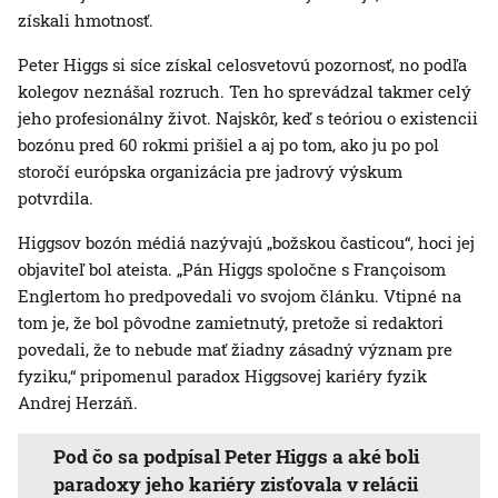
získali hmotnosť.
Peter Higgs si síce získal celosvetovú pozornosť, no podľa
kolegov neznášal rozruch. Ten ho sprevádzal takmer celý
jeho profesionálny život. Najskôr, keď s teóriou o existencii
bozónu pred 60 rokmi prišiel a aj po tom, ako ju po pol
storočí európska organizácia pre jadrový výskum
potvrdila.
Higgsov bozón médiá nazývajú „božskou časticou“, hoci jej
objaviteľ bol ateista. „Pán Higgs spoločne s Françoisom
Englertom ho predpovedali vo svojom článku. Vtipné na
tom je, že bol pôvodne zamietnutý, pretože si redaktori
povedali, že to nebude mať žiadny zásadný význam pre
fyziku,“ pripomenul paradox Higgsovej kariéry fyzik
Andrej Herzáň.
Pod čo sa podpísal Peter Higgs a aké boli
paradoxy jeho kariéry zisťovala v relácii