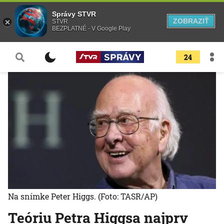
Správy STVR
ZOBRAZIŤ
STVR
BEZPLATNÉ - V Google Play
24
Na snímke Peter Higgs.
(Foto: TASR/AP)
Teóriu Petra Higgsa najprv