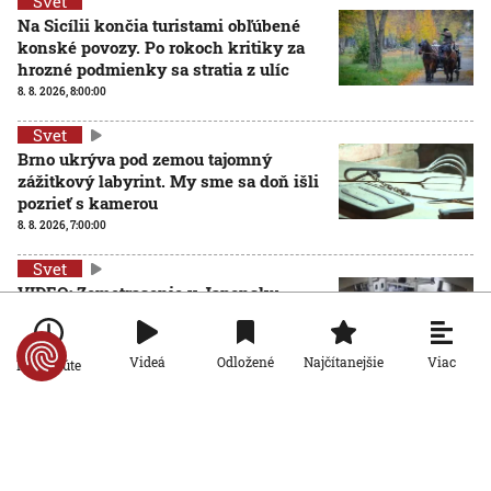
Svet
Na Sicílii končia turistami obľúbené
konské povozy. Po rokoch kritiky za
hrozné podmienky sa stratia z ulíc
8. 8. 2026, 8:00:00
Svet
Brno ukrýva pod zemou tajomný
zážitkový labyrint. My sme sa doň išli
pozrieť s kamerou
8. 8. 2026, 7:00:00
Svet
VIDEO: Zemetrasenie v Japonsku
zastihlo lekárov uprostred operácie,
pacienta chránili vlastnými telami
7. 8. 2026, 15:01:59
Viac
Videá
Odložené
Najčítanejšie
Po minúte
Svet
Nemecký kancelár Merz čelí silnejúcej kritike pre
štátnickú neschopnosť. Jeho dôvera v udržanie
jednotnosti klesá