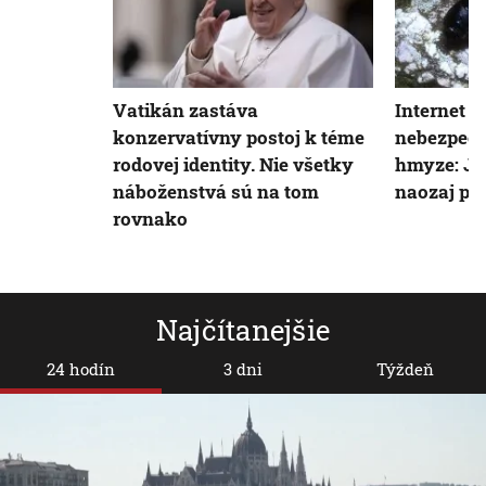
Vatikán zastáva
Internet z
konzervatívny postoj k téme
nebezpeč
rodovej identity. Nie všetky
hmyze: Je
náboženstvá sú na tom
naozaj p
rovnako
Najčítanejšie
24 hodín
3 dni
Týždeň