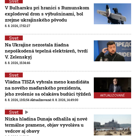
Svet
V Bulharsku pri hranici s Rumunskom
explodoval dron s výbušninami, bol
zrejme ukrajinského pôvodu
8. 8. 2026, 17:52:27
Svet
Na Ukrajine nezostala žiadna
nepoškodená tepelná elektráreň, tvrdí
V. Zelenskyj
8. 8. 2026, 15:34:46
Svet
Vládna TISZA vybrala meno kandidáta
na nového maďarského prezidenta,
jeho zvolenie sa očakáva budúci týždeň
AKTUALIZOVANÉ
8. 8. 2026, 13:51:54
Aktualizované:
8. 8. 2026, 14:49:00
Svet
Nízka hladina Dunaja odhalila aj nové
termálne pramene, objav vyvoláva u
vedcov aj obavy