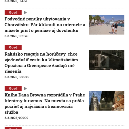
8. 8. 2026, 11:30:31
Svet
Podvodné ponuky ubytovania v
Chorvátsku: Pár kliknutí na internete a
môžete prísť o peniaze aj dovolenku
8. 8. 2026, 10:51:49
Svet
Rakúsko reaguje na horúčavy, chce
zjednodušiť cestu ku klimatizáciám.
Opozícia a Greenpeace žiadajú iné
riešenia
8. 8. 2026, 10:00:00
Svet
Kniha Dana Browna rozprúdila v Prahe
literárny turizmus. Na miesta sa prišla
pozrieť aj najväčšia streamovacia
služba
8. 8. 2026, 9:00:00