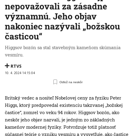
nepovažovali za zásadne
významnú. Jeho objav
nakoniec nazývali „božskou
časticou“
Higgsov bozón sa stal stavebným kameňom skúmania
vesmíru.
RTVS
10. 4. 2024 14:15:04
Odlož na neskôr
Britský vedec a nositeľ Nobelovej ceny za fyziku Peter
Higgs, ktorý predpovedal existenciu takzvanej „božskej
častice“, zomrel vo veku 94 rokov. Higgsov bozón, ako
neskôr jeho objav nazvali, je jedným zo základných
kameňov modernej fyziky. Potvrdzuje totiž platnosť
súčasnej teórie o vzniku vesmíru a vysvetľuje, ako častice