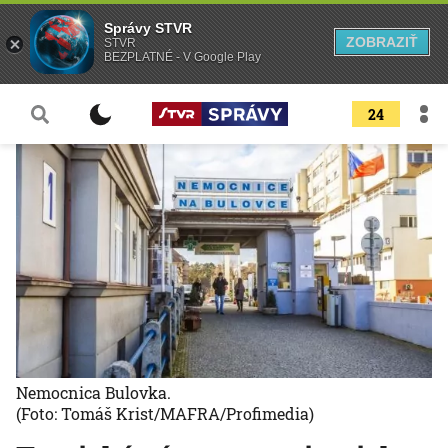
Správy STVR
ZOBRAZIŤ
STVR
BEZPLATNÉ - V Google Play
24
Nemocnica Bulovka.
(Foto: Tomáš Krist/MAFRA/Profimedia)