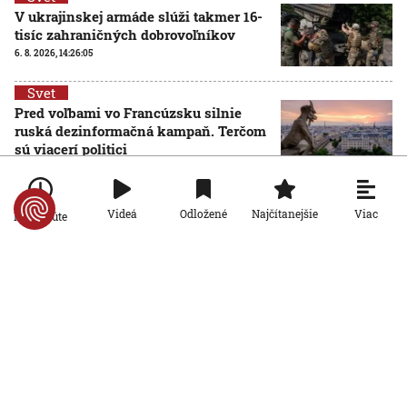
V ukrajinskej armáde slúži takmer 16-
tisíc zahraničných dobrovoľníkov
6. 8. 2026, 14:26:05
Svet
Pred voľbami vo Francúzsku silnie
ruská dezinformačná kampaň. Terčom
sú viacerí politici
6. 8. 2026, 14:21:27
Svet
Viac
Videá
Odložené
Najčítanejšie
Po minúte
Po 15 rokoch zadržali podozrivého z
brutálnej vraždy v Prahe. Kľúčovým
dôkazom bola zhoda DNA
6. 8. 2026, 13:51:58
Svet
Pri prieskume najhlbšej zatopenej
priepasti sveta sa utopil elitný český
potápač. Jeho telo vytiahli z hĺbky 186
metrov