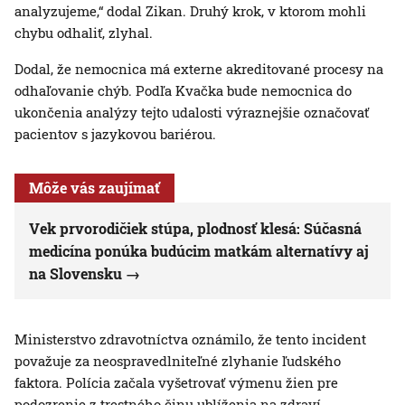
analyzujeme,“ dodal Zikan. Druhý krok, v ktorom mohli
chybu odhaliť, zlyhal.
Dodal, že nemocnica má externe akreditované procesy na
odhaľovanie chýb. Podľa Kvačka bude nemocnica do
ukončenia analýzy tejto udalosti výraznejšie označovať
pacientov s jazykovou bariérou.
Môže vás zaujímať
Vek prvorodičiek stúpa, plodnosť klesá: Súčasná
medicína ponúka budúcim matkám alternatívy aj
na Slovensku
Ministerstvo zdravotníctva oznámilo, že tento incident
považuje za neospravedlniteľné zlyhanie ľudského
faktora. Polícia začala vyšetrovať výmenu žien pre
podozrenie z trestného činu ublíženia na zdraví.