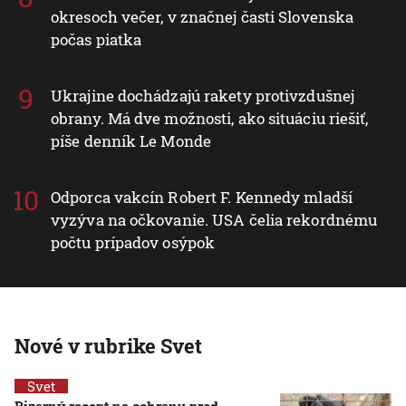
okresoch večer, v značnej časti Slovenska
počas piatka
Ukrajine dochádzajú rakety protivzdušnej
obrany. Má dve možnosti, ako situáciu riešiť,
píše denník Le Monde
Odporca vakcín Robert F. Kennedy mladší
vyzýva na očkovanie. USA čelia rekordnému
počtu prípadov osýpok
Nové v rubrike Svet
Svet
Bizarný recept na ochranu pred