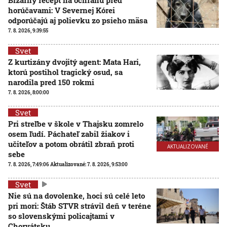
horúčavami: V Severnej Kórei
odporúčajú aj polievku zo psieho mäsa
7. 8. 2026, 9:39:55
Svet
Z kurtizány dvojitý agent: Mata Hari,
ktorú postihol tragický osud, sa
narodila pred 150 rokmi
7. 8. 2026, 8:00:00
Svet
Pri streľbe v škole v Thajsku zomrelo
osem ľudí. Páchateľ zabil žiakov i
učiteľov a potom obrátil zbraň proti
AKTUALIZOVANÉ
sebe
7. 8. 2026, 7:49:06
Aktualizované:
7. 8. 2026, 9:53:00
Svet
Nie sú na dovolenke, hoci sú celé leto
pri mori: Štáb STVR strávil deň v teréne
so slovenskými policajtami v
Chorvátsku