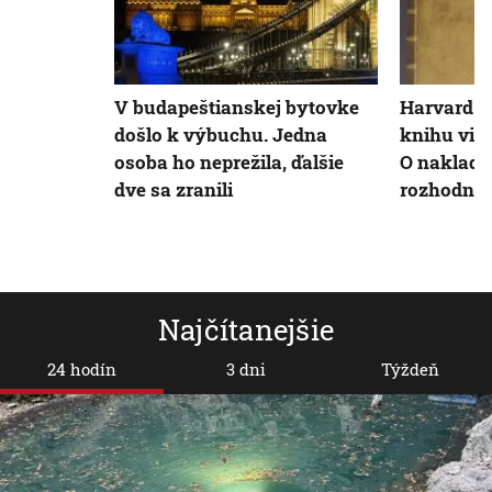
V budapeštianskej bytovke
Harvard s
došlo k výbuchu. Jedna
knihu viaz
osoba ho neprežila, ďalšie
O naklada
dve sa zranili
rozhodne
Najčítanejšie
24 hodín
3 dni
Týždeň