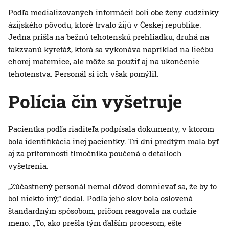
Podľa medializovaných informácií boli obe ženy cudzinky
ázijského pôvodu, ktoré trvalo žijú v Českej republike.
Jedna prišla na bežnú tehotenskú prehliadku, druhá na
takzvanú kyretáž, ktorá sa vykonáva napríklad na liečbu
chorej maternice, ale môže sa použiť aj na ukončenie
tehotenstva. Personál si ich však pomýlil.
Polícia čin vyšetruje
Pacientka podľa riaditeľa podpísala dokumenty, v ktorom
bola identifikácia inej pacientky. Tri dni predtým mala byť
aj za prítomnosti tlmočníka poučená o detailoch
vyšetrenia.
„Zúčastnený personál nemal dôvod domnievať sa, že by to
bol niekto iný,“ dodal. Podľa jeho slov bola oslovená
štandardným spôsobom, pričom reagovala na cudzie
meno. „To, ako prešla tým ďalším procesom, ešte