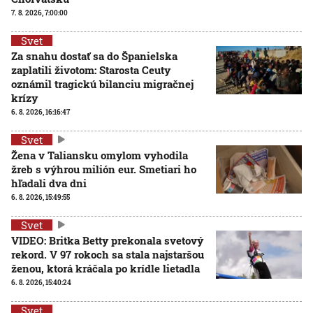
7. 8. 2026, 7:00:00
Svet
Za snahu dostať sa do Španielska
zaplatili životom: Starosta Ceuty
oznámil tragickú bilanciu migračnej
krízy
6. 8. 2026, 16:16:47
Svet
Žena v Taliansku omylom vyhodila
žreb s výhrou milión eur. Smetiari ho
hľadali dva dni
6. 8. 2026, 15:49:55
Svet
VIDEO: Britka Betty prekonala svetový
rekord. V 97 rokoch sa stala najstaršou
ženou, ktorá kráčala po krídle lietadla
6. 8. 2026, 15:40:24
Svet