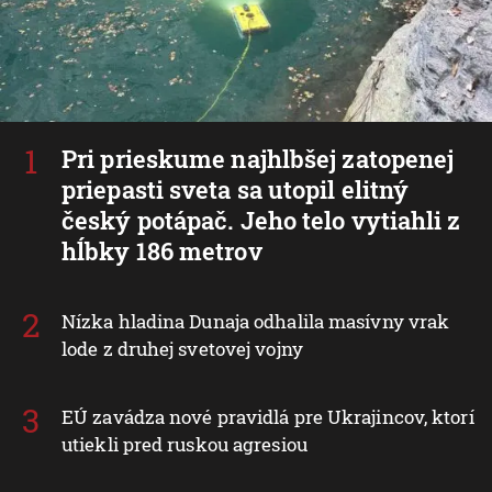
Pri prieskume najhlbšej zatopenej
priepasti sveta sa utopil elitný
český potápač. Jeho telo vytiahli z
hĺbky 186 metrov
Nízka hladina Dunaja odhalila masívny vrak
lode z druhej svetovej vojny
EÚ zavádza nové pravidlá pre Ukrajincov, ktorí
utiekli pred ruskou agresiou