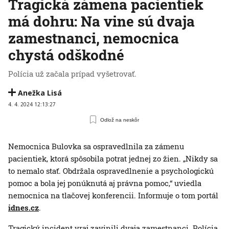
Tragická zámena pacientiek
má dohru: Na vine sú dvaja
zamestnanci, nemocnica
chystá odškodné
Polícia už začala prípad vyšetrovať.
Anežka Lisá
4. 4. 2024 12:13:27
Odlož na neskôr
Nemocnica Bulovka sa ospravedlnila za zámenu
pacientiek, ktorá spôsobila potrat jednej zo žien. „Nikdy sa
to nemalo stať. Obdržala ospravedlnenie a psychologickú
pomoc a bola jej ponúknutá aj právna pomoc,“ uviedla
nemocnica na tlačovej konferencii. Informuje o tom portál
idnes.cz
.
Tragický incident vraj zavinili dvaja zamestnanci. Polícia