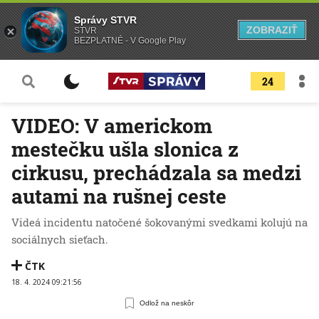
Správy STVR
ZOBRAZIŤ
STVR
BEZPLATNÉ - V Google Play
24
VIDEO: V americkom
mestečku ušla slonica z
cirkusu, prechádzala sa medzi
autami na rušnej ceste
Videá incidentu natočené šokovanými svedkami kolujú na
sociálnych sieťach.
ČTK
18. 4. 2024 09:21:56
Odlož na neskôr