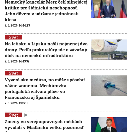
Nemecký kancelár Merz čelí silnejúcej
kritike pre štátnickú neschopnosť.
Jeho dôvera v udržanie jednotnosti
klesá
7. 8. 2026, 14:44:23
Svet
Na letisku v Lipsku našli najmenej dva
drony. Podľa prokuratúry ide o závažný
útok na nemeckú infraštruktúru
7. 8. 2026, 14:43:39
Svet
Vyzerá ako medúza, no môže spôsobiť
vážne zranenia. Mechúrovka
portugalská zatvára pláže vo
Francúzsku aj Španielsku
7. 8. 2026, 13:15:11
Svet
Zmeny vo verejnoprávnych médiách
vyvolali v Maďarsku veľkú pozornosť.