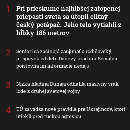
Pri prieskume najhlbšej zatopenej
priepasti sveta sa utopil elitný
český potápač. Jeho telo vytiahli z
hĺbky 186 metrov
Seniori sa začínajú zaujímať o rodičovský
príspevok od detí. Daňový úrad ani Sociálna
poisťovňa im informácie nedajú
Nízka hladina Dunaja odhalila masívny vrak
lode z druhej svetovej vojny
EÚ zavádza nové pravidlá pre Ukrajincov, ktorí
utiekli pred ruskou agresiou