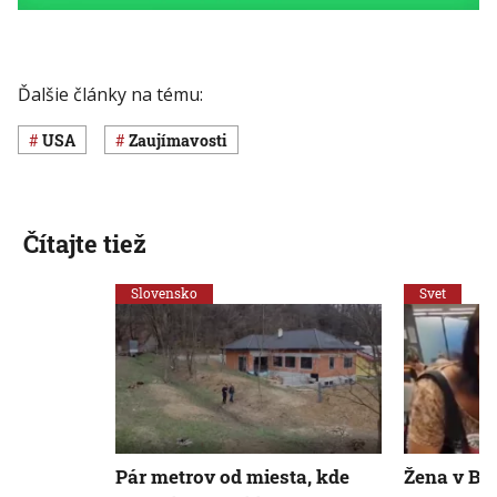
Ďalšie články na tému:
USA
Zaujímavosti
Čítajte tiež
Slovensko
Svet
Pár metrov od miesta, kde
Žena v Braz