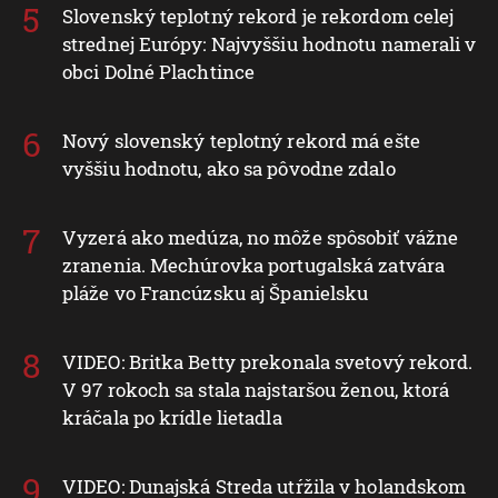
Slovenský teplotný rekord je rekordom celej
strednej Európy: Najvyššiu hodnotu namerali v
obci Dolné Plachtince
Nový slovenský teplotný rekord má ešte
vyššiu hodnotu, ako sa pôvodne zdalo
Vyzerá ako medúza, no môže spôsobiť vážne
zranenia. Mechúrovka portugalská zatvára
pláže vo Francúzsku aj Španielsku
VIDEO: Britka Betty prekonala svetový rekord.
V 97 rokoch sa stala najstaršou ženou, ktorá
kráčala po krídle lietadla
VIDEO: Dunajská Streda utŕžila v holandskom