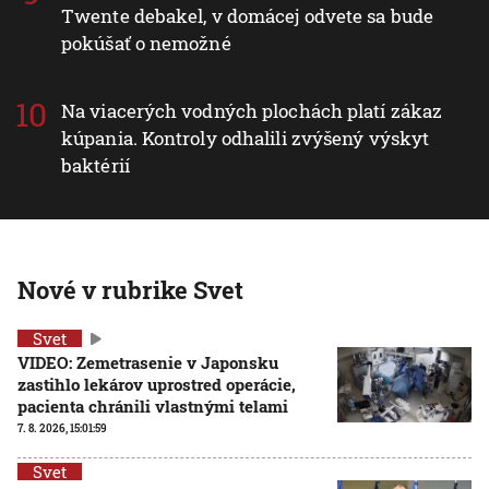
Twente debakel, v domácej odvete sa bude
pokúšať o nemožné
Na viacerých vodných plochách platí zákaz
kúpania. Kontroly odhalili zvýšený výskyt
baktérií
Nové v rubrike Svet
Svet
VIDEO: Zemetrasenie v Japonsku
zastihlo lekárov uprostred operácie,
pacienta chránili vlastnými telami
7. 8. 2026, 15:01:59
Svet