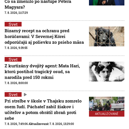
Čo sa zmenilo po nástupe Pétera
Magyara?
7. 8. 2026, 11:17:29
Svet
Bizarný recept na ochranu pred
horúčavami: V Severnej Kórei
odporúčajú aj polievku zo psieho mäsa
7. 8. 2026, 9:39:55
Svet
Z kurtizány dvojitý agent: Mata Hari,
ktorú postihol tragický osud, sa
narodila pred 150 rokmi
7. 8. 2026, 8:00:00
Svet
Pri streľbe v škole v Thajsku zomrelo
osem ľudí. Páchateľ zabil žiakov i
učiteľov a potom obrátil zbraň proti
AKTUALIZOVANÉ
sebe
7. 8. 2026, 7:49:06
Aktualizované:
7. 8. 2026, 13:29:00