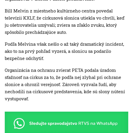
Bill Melvin z miestneho kultúrneho centra povedal
televízii KXLF, že cirkusová slonica utiekla vo chvíli, keď
ju ošetrovatelia umývali; zviera sa zľaklo zvuku, ktorý
spôsobilo prechádzajúce auto.
Podľa Melvina však nešlo o až taký dramatický incident,
ako to na prvý pohľad vyzerá, a slonicu sa podarilo
bezpečne odchytiť.
Organizácia na ochranu zvierat PETA podala úradom
sťažnosť na cirkus za to, že podľa nej zlyhal pri ochrane
slonice a ohrozil verejnosť. Zároveň vyzvala ľudí, aby
nechodili na cirkusové predstavenia, kde sú slony nútení
vystupovať.