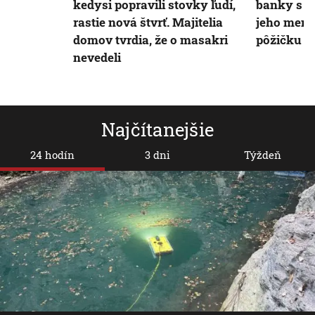
kedysi popravili stovky ľudí,
banky s m
rastie nová štvrť. Majitelia
jeho mene
domov tvrdia, že o masakri
pôžičku
nevedeli
Najčítanejšie
24 hodín
3 dni
Týždeň