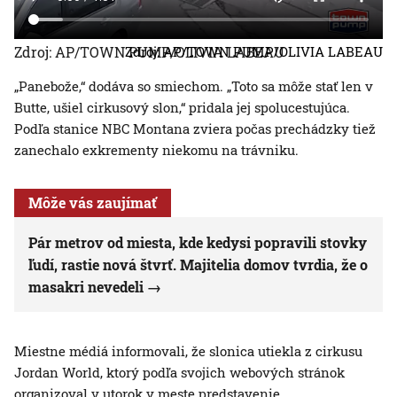
Zdroj: AP/TOWN PUMP/OLIVIA LABEAU
Zdroj: AP/TOWN PUMP/OLIVIA LABEAU
„Panebože,“ dodáva so smiechom. „Toto sa môže stať len v
Butte, ušiel cirkusový slon,“ pridala jej spolucestujúca.
Podľa stanice NBC Montana zviera počas prechádzky tiež
zanechalo exkrementy niekomu na trávniku.
Môže vás zaujímať
Pár metrov od miesta, kde kedysi popravili stovky
ľudí, rastie nová štvrť. Majitelia domov tvrdia, že o
masakri nevedeli
Miestne médiá informovali, že slonica utiekla z cirkusu
Jordan World, ktorý podľa svojich webových stránok
organizoval v utorok v meste predstavenie.