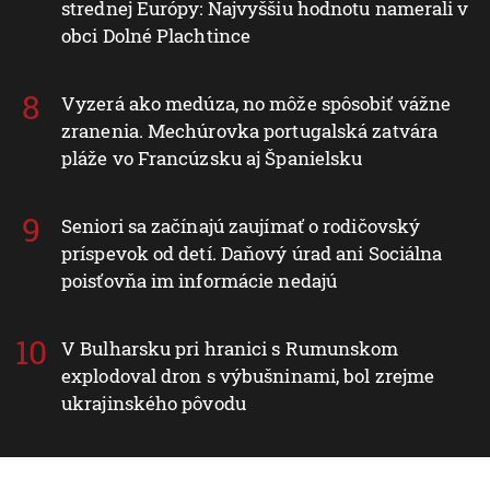
strednej Európy: Najvyššiu hodnotu namerali v
obci Dolné Plachtince
Vyzerá ako medúza, no môže spôsobiť vážne
zranenia. Mechúrovka portugalská zatvára
pláže vo Francúzsku aj Španielsku
Seniori sa začínajú zaujímať o rodičovský
príspevok od detí. Daňový úrad ani Sociálna
poisťovňa im informácie nedajú
V Bulharsku pri hranici s Rumunskom
explodoval dron s výbušninami, bol zrejme
ukrajinského pôvodu