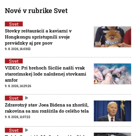
Nové v rubrike Svet
Svet
Stovky reštaurácií a kaviarní v
Hongkongu sprístupnili svoje
prevádzky aj pre psov
9. 8. 2026, 16:03:52
Svet
VIDEO: Pri brehoch Sicílie našli vrak
starorímskej lode naloženej stovkami
amfor
9. 8. 2026, 14:29:26
Svet
Zdravotný stav Joea Bidena sa zhoršil,
rakovina sa mu rozšírila do celého tela
9. 8. 2026, 11:07:22
Svet