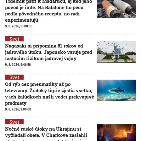
Trdelník patrí k Maďarsku, aj keď jeho
pôvod je inde. Na Balatone ho pečú
podľa pôvodného receptu, no radi
experimentujú
9. 8. 2026, 10:00:00
Svet
Nagasaki si pripomína 81 rokov od
jadrového útoku. Japonsko varuje pred
rastúcim rizikom jadrovej vojny
9. 8. 2026, 9:46:56
Svet
Od rýb cez pneumatiky až po
televízory: Žraloky tigrie zjedia všetko,
v ich žalúdkoch našli vedci prekvapivé
predmety
9. 8. 2026, 9:00:00
Svet
Nočné ruské útoky na Ukrajinu si
vyžiadali obete. V Charkove zasiahli