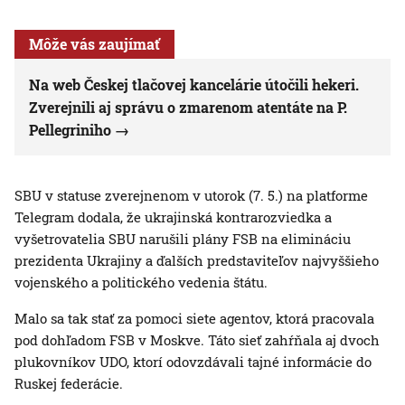
Môže vás zaujímať
Na web Českej tlačovej kancelárie útočili hekeri.
Zverejnili aj správu o zmarenom atentáte na P.
Pellegriniho
SBU v statuse zverejnenom v utorok (7. 5.) na platforme
Telegram dodala, že ukrajinská kontrarozviedka a
vyšetrovatelia SBU narušili plány FSB na elimináciu
prezidenta Ukrajiny a ďalších predstaviteľov najvyššieho
vojenského a politického vedenia štátu.
Malo sa tak stať za pomoci siete agentov, ktorá pracovala
pod dohľadom FSB v Moskve. Táto sieť zahŕňala aj dvoch
plukovníkov UDO, ktorí odovzdávali tajné informácie do
Ruskej federácie.