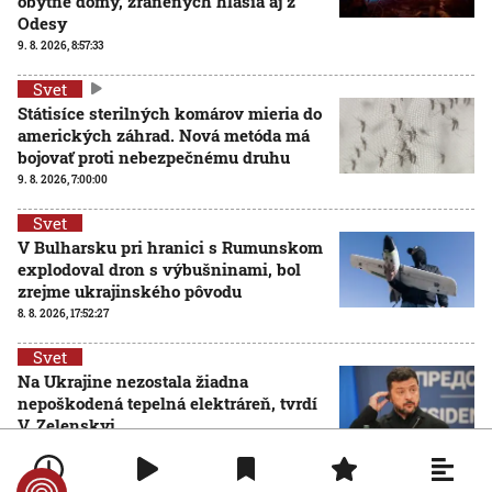
obytné domy, zranených hlásia aj z
Odesy
9. 8. 2026, 8:57:33
Svet
Státisíce sterilných komárov mieria do
amerických záhrad. Nová metóda má
bojovať proti nebezpečnému druhu
9. 8. 2026, 7:00:00
Svet
V Bulharsku pri hranici s Rumunskom
explodoval dron s výbušninami, bol
zrejme ukrajinského pôvodu
8. 8. 2026, 17:52:27
Svet
Na Ukrajine nezostala žiadna
nepoškodená tepelná elektráreň, tvrdí
V. Zelenskyj
8. 8. 2026, 15:34:46