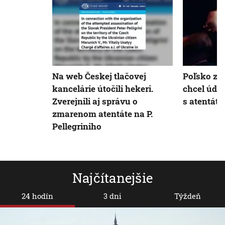
Na web Českej tlačovej
Poľsko za
kancelárie útočili hekeri.
chcel úda
Zverejnili aj správu o
s atentát
zmarenom atentáte na P.
Pellegriniho
Najčítanejšie
24 hodín
3 dni
Týždeň