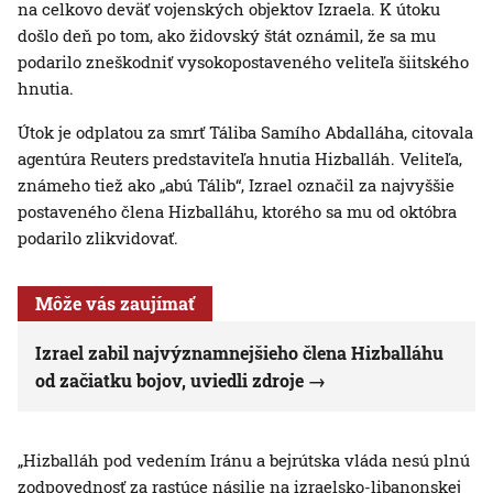
na celkovo deväť vojenských objektov Izraela. K útoku
došlo deň po tom, ako židovský štát oznámil, že sa mu
podarilo zneškodniť vysokopostaveného veliteľa šiitského
hnutia.
Útok je odplatou za smrť Táliba Samího Abdalláha, citovala
agentúra Reuters predstaviteľa hnutia Hizballáh. Veliteľa,
známeho tiež ako „abú Tálib“, Izrael označil za najvyššie
postaveného člena Hizballáhu, ktorého sa mu od októbra
podarilo zlikvidovať.
Môže vás zaujímať
Izrael zabil najvýznamnejšieho člena Hizballáhu
od začiatku bojov, uviedli zdroje
„Hizballáh pod vedením Iránu a bejrútska vláda nesú plnú
zodpovednosť za rastúce násilie na izraelsko-libanonskej