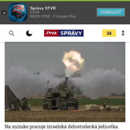
Správy STVR
ZOBRAZIŤ
STVR
BEZPLATNÉ - V Google Play
24
Na snímke pracuje izraelská delostrelecká jednotka.