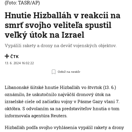
(Foto: TASR/AP)
Hnutie Hizballáh v reakcii na
smrť svojho veliteľa spustil
veľký útok na Izrael
Vypálili rakety a drony na deväť vojenských objektov.
ČTK
13. 6. 2024 16:02:22
Odlož na neskôr
Libanonské šiitské hnutie Hizballáh vo štvrtok (13. 6.)
oznámilo, že uskutočnilo najväčší dronový útok na
izraelské ciele od začiatku vojny v Pásme Gazy vlani 7.
októbra. S odvolaním sa na predstaviteľov hnutia o tom
informovala agentúra Reuters.
Hizballáh podľa svojho vyhlásenia vypálil rakety a drony