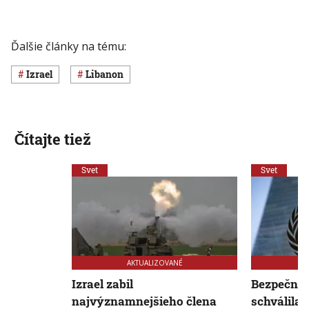
Ďalšie články na tému:
Izrael
Libanon
Čítajte tiež
Svet
Svet
AKTUALIZOVANÉ
Izrael zabil
Bezpečnos
najvýznamnejšieho člena
schválila 