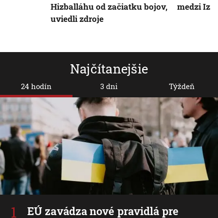
Hizballáhu od začiatku bojov,
medzi Iz
uviedli zdroje
Najčítanejšie
24 hodín
3 dni
Týždeň
EÚ zavádza nové pravidlá pre