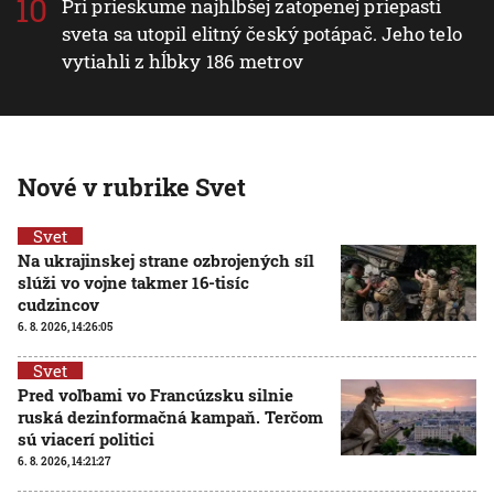
Pri prieskume najhlbšej zatopenej priepasti
sveta sa utopil elitný český potápač. Jeho telo
vytiahli z hĺbky 186 metrov
Nové v rubrike Svet
Svet
Na ukrajinskej strane ozbrojených síl
slúži vo vojne takmer 16-tisíc
cudzincov
6. 8. 2026, 14:26:05
Svet
Pred voľbami vo Francúzsku silnie
ruská dezinformačná kampaň. Terčom
sú viacerí politici
6. 8. 2026, 14:21:27