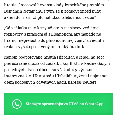
hranici,“ reagoval hovorca vlády izraelského premiéra
Benjamin Netanjahu s tým, že k zodpovednosti budú
aktéri dohnaní „diplomatickou, alebo inou cestou“.
„Od začiatku tejto krízy už osem mesiacov vedieme
rozhovory s Izraelom aj s Libanonom, aby napätie na
hranici neprerástlo do plnohodnotnej vojny,“ uviedol v
reakcii vysokopostavený americký úradník.
Iránom podporované hnutia Hizballáh a Izrael na seba
prerušovane útočia od začiatku konfliktu v Pásme Gazy, v
posledných dvoch dňoch sú však útoky výrazne
intenzívnejšie. Už v stredu Hizballáh vykonal najmenej
osem podobných odvetných akcií, napísal Reuters.