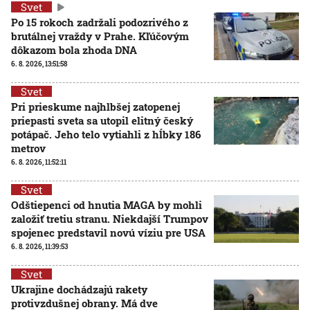
Svet
Po 15 rokoch zadržali podozrivého z
brutálnej vraždy v Prahe. Kľúčovým
dôkazom bola zhoda DNA
6. 8. 2026, 13:51:58
Svet
Pri prieskume najhlbšej zatopenej
priepasti sveta sa utopil elitný český
potápač. Jeho telo vytiahli z hĺbky 186
metrov
6. 8. 2026, 11:52:11
Svet
Odštiepenci od hnutia MAGA by mohli
založiť tretiu stranu. Niekdajší Trumpov
spojenec predstavil novú víziu pre USA
6. 8. 2026, 11:39:53
Svet
Ukrajine dochádzajú rakety
protivzdušnej obrany. Má dve