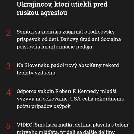
Ukrajincov, ktorí utiekli pred
ruskou agresiou
Seniori sa začínajú zaujímať o rodičovský
príspevok od detí. Daňový úrad ani Sociálna
poisťovňa im informácie nedajú
Na Slovensku padol nový absolútny rekord
teploty vzduchu
Odporca vakcín Robert F. Kennedy mladší
vyzýva na očkovanie. USA čelia rekordnému
počtu prípadov osýpok
VIDEO: Smútiaca matka delfína plávala s telom
mŕtveho mláďaťa, pridali sa ďalšie delfíny