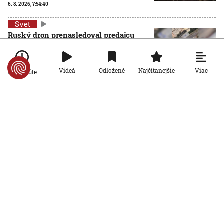
6. 8. 2026, 7:54:40
Svet
Ruský dron prenasledoval predajcu
zeleniny v Chersone. Svet to musí
vidieť, apeluje Zelenskyj
5. 8. 2026, 19:22:05
Viac
Videá
Odložené
Najčítanejšie
Po minúte
Svet
Situácia v Ceute ukázala, na koho
strane stál Donald Trump, píše
španielsky denník La Vanguardia
5. 8. 2026, 15:23:39
Svet
VIDEO: Smútiaca matka delfína plávala
s telom mŕtveho mláďaťa, pridali sa
ďalšie delfíny
5. 8. 2026, 15:20:02
Svet
Vladimir Putin oznámil vznik novej