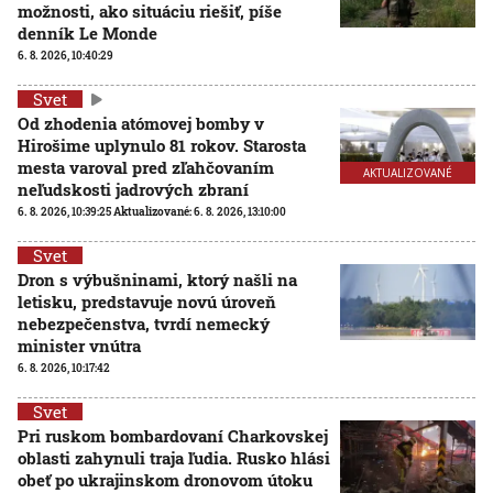
možnosti, ako situáciu riešiť, píše
denník Le Monde
6. 8. 2026, 10:40:29
Svet
Od zhodenia atómovej bomby v
Hirošime uplynulo 81 rokov. Starosta
mesta varoval pred zľahčovaním
AKTUALIZOVANÉ
neľudskosti jadrových zbraní
6. 8. 2026, 10:39:25
Aktualizované:
6. 8. 2026, 13:10:00
Svet
Dron s výbušninami, ktorý našli na
letisku, predstavuje novú úroveň
nebezpečenstva, tvrdí nemecký
minister vnútra
6. 8. 2026, 10:17:42
Svet
Pri ruskom bombardovaní Charkovskej
oblasti zahynuli traja ľudia. Rusko hlási
obeť po ukrajinskom dronovom útoku