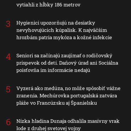
vytiahli z hĺbky 186 metrov
Hygienici upozorňujú na desiatky
nevyhovujúcich kúpalísk. K najväčším
hrozbám patria mykóza a kožné infekcie
Seniori sa začínajú zaujímať o rodičovský
príspevok od detí. Daňový úrad ani Sociálna
poisťovňa im informácie nedajú
Vyzerá ako medúza, no môže spôsobiť vážne
zranenia. Mechúrovka portugalská zatvára
pláže vo Francúzsku aj Španielsku
Nízka hladina Dunaja odhalila masívny vrak
lode z druhej svetovej vojny