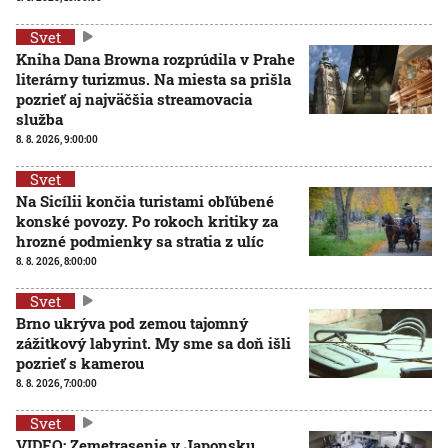
Svet
Kniha Dana Browna rozprúdila v Prahe
literárny turizmus. Na miesta sa prišla
pozrieť aj najväčšia streamovacia
služba
8. 8. 2026, 9:00:00
Svet
Na Sicílii končia turistami obľúbené
konské povozy. Po rokoch kritiky za
hrozné podmienky sa stratia z ulíc
8. 8. 2026, 8:00:00
Svet
Brno ukrýva pod zemou tajomný
zážitkový labyrint. My sme sa doň išli
pozrieť s kamerou
8. 8. 2026, 7:00:00
Svet
VIDEO: Zemetrasenie v Japonsku