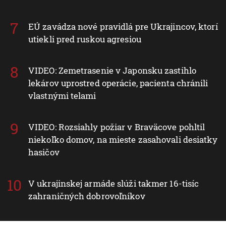
EÚ zavádza nové pravidlá pre Ukrajincov, ktorí
utiekli pred ruskou agresiou
VIDEO: Zemetrasenie v Japonsku zastihlo
lekárov uprostred operácie, pacienta chránili
vlastnými telami
VIDEO: Rozsiahly požiar v Braväcove pohltil
niekoľko domov, na mieste zasahovali desiatky
hasičov
V ukrajinskej armáde slúži takmer 16-tisíc
zahraničných dobrovoľníkov