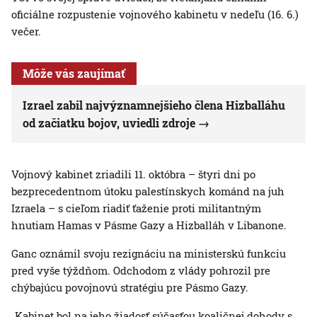
oficiálne rozpustenie vojnového kabinetu v nedeľu (16. 6.)
večer.
Môže vás zaujímať
Izrael zabil najvýznamnejšieho člena Hizballáhu
od začiatku bojov, uviedli zdroje
Vojnový kabinet zriadili 11. októbra – štyri dni po
bezprecedentnom útoku palestínskych kománd na juh
Izraela – s cieľom riadiť ťaženie proti militantným
hnutiam Hamas v Pásme Gazy a Hizballáh v Libanone.
Ganc oznámil svoju rezignáciu na ministerskú funkciu
pred vyše týždňom. Odchodom z vlády pohrozil pre
chýbajúcu povojnovú stratégiu pre Pásmo Gazy.
„Kabinet bol na jeho žiadosť súčasťou koaličnej dohody s