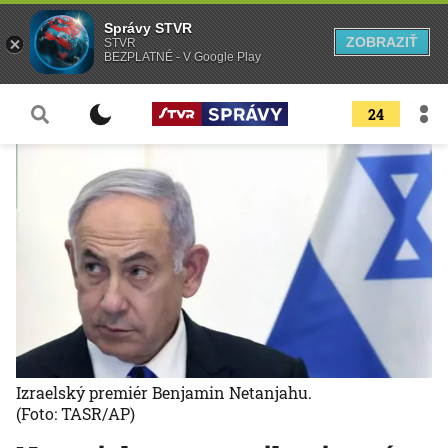
Správy STVR
ZOBRAZIŤ
STVR
BEZPLATNÉ - V Google Play
24
Izraelský premiér Benjamin Netanjahu.
(Foto: TASR/AP)