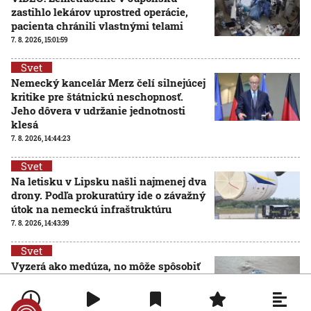
zastihlo lekárov uprostred operácie,
pacienta chránili vlastnými telami
7. 8. 2026, 15:01:59
Svet
Nemecký kancelár Merz čelí silnejúcej
kritike pre štátnickú neschopnosť.
Jeho dôvera v udržanie jednotnosti
klesá
7. 8. 2026, 14:44:23
Svet
Na letisku v Lipsku našli najmenej dva
drony. Podľa prokuratúry ide o závažný
útok na nemeckú infraštruktúru
7. 8. 2026, 14:43:39
Svet
Vyzerá ako medúza, no môže spôsobiť
vážne zranenia. Mechúrovka
portugalská zatvára pláže vo
Francúzsku aj Španielsku