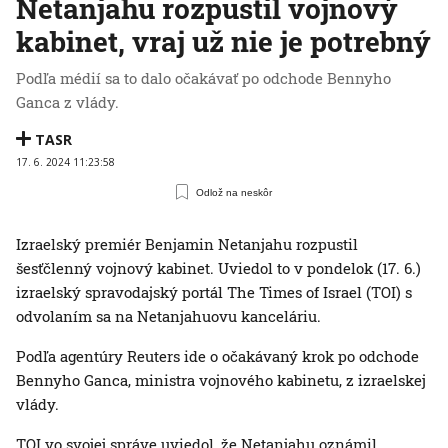
Netanjahu rozpustil vojnový
kabinet, vraj už nie je potrebný
Podľa médií sa to dalo očakávať po odchode Bennyho
Ganca z vlády.
TASR
17. 6. 2024 11:23:58
Odlož na neskôr
Izraelský premiér Benjamin Netanjahu rozpustil
šesťčlenný vojnový kabinet. Uviedol to v pondelok (17. 6.)
izraelský spravodajský portál The Times of Israel (TOI) s
odvolaním sa na Netanjahuovu kanceláriu.
Podľa agentúry Reuters ide o očakávaný krok po odchode
Bennyho Ganca, ministra vojnového kabinetu, z izraelskej
vlády.
TOI vo svojej správe uviedol, že Netanjahu oznámil