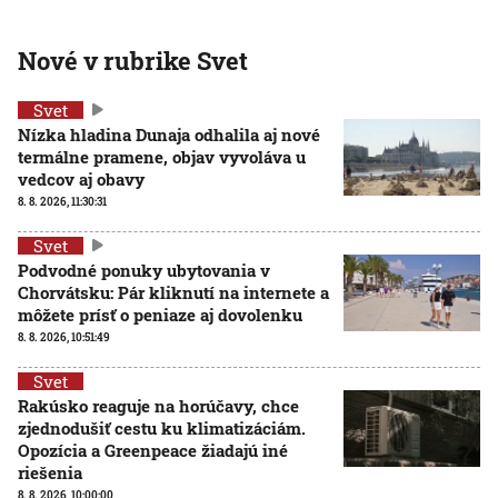
Nové v rubrike Svet
Svet
Nízka hladina Dunaja odhalila aj nové
termálne pramene, objav vyvoláva u
vedcov aj obavy
8. 8. 2026, 11:30:31
Svet
Podvodné ponuky ubytovania v
Chorvátsku: Pár kliknutí na internete a
môžete prísť o peniaze aj dovolenku
8. 8. 2026, 10:51:49
Svet
Rakúsko reaguje na horúčavy, chce
zjednodušiť cestu ku klimatizáciám.
Opozícia a Greenpeace žiadajú iné
riešenia
8. 8. 2026, 10:00:00