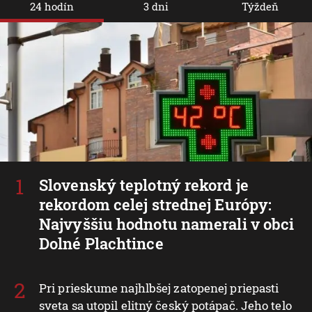
24 hodín
3 dni
Týždeň
Slovenský teplotný rekord je
rekordom celej strednej Európy:
Najvyššiu hodnotu namerali v obci
Dolné Plachtince
Pri prieskume najhlbšej zatopenej priepasti
sveta sa utopil elitný český potápač. Jeho telo