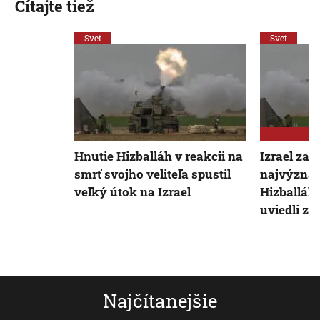
Čítajte tiež
Svet
Svet
Hnutie Hizballáh v reakcii na
Izrael zabi
smrť svojho veliteľa spustil
najvýznam
veľký útok na Izrael
Hizballáhu
uviedli zd
Najčítanejšie