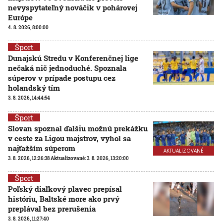
nevyspytateľný nováčik v pohárovej
Európe
4. 8. 2026, 8:00:00
Šport
Dunajskú Stredu v Konferenčnej lige
nečaká nič jednoduché. Spoznala
súperov v prípade postupu cez
holandský tím
3. 8. 2026, 14:44:54
Šport
Slovan spoznal ďalšiu možnú prekážku
v ceste za Ligou majstrov, vyhol sa
najťažším súperom
AKTUALIZOVANÉ
3. 8. 2026, 12:26:38
Aktualizované:
3. 8. 2026, 13:20:00
Šport
Poľský diaľkový plavec prepísal
históriu, Baltské more ako prvý
preplával bez prerušenia
3. 8. 2026, 11:27:40