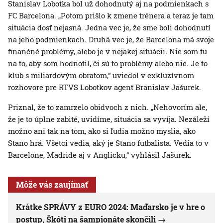
Stanislav Lobotka bol už dohodnutý aj na podmienkach s
FC Barcelona. „Potom prišlo k zmene trénera a teraz je tam
situácia dosť nejasná. Jedna vec je, že sme boli dohodnutí
na jeho podmienkach. Druhá vec je, že Barcelona má svoje
finančné problémy, alebo je v nejakej situácii. Nie som tu
na to, aby som hodnotil, či sú to problémy alebo nie. Je to
klub s miliardovým obratom,“ uviedol v exkluzívnom
rozhovore pre RTVS Lobotkov agent Branislav Jašurek.
Priznal, že to zamrzelo obidvoch z nich. „Nehovorím ale,
že je to úplne zabité, uvidíme, situácia sa vyvíja. Nezáleží
možno ani tak na tom, ako si ľudia možno myslia, ako
Stano hrá. Všetci vedia, aký je Stano futbalista. Vedia to v
Barcelone, Madride aj v Anglicku,“ vyhlásil Jašurek.
Môže vás zaujímať
Krátke SPRÁVY z EURO 2024: Maďarsko je v hre o
postup, Škóti na šampionáte skončili