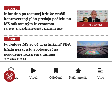
Šport
Infantino po rastúcej kritike zrušil
kontroverzný plán predaja podielu na
MS súkromným investorom
AKTUALIZOVANÉ
1. 8. 2026, 8:18:25
Aktualizované:
1. 8. 2026, 12:48:00
Šport
Futbalové MS so 64 účastníkmi? FIFA
hľadá nezávislú spoločnosť na
posúdenie rozšírenia turnaja
31. 7. 2026, 15:02:04
Šport
Ďaloga chce vrátiť Zvolen tam, kam
Viac
Videá
Odložené
Najčítanejšie
Po minúte
patrí: Verím, že všetci pôjdeme za
jedným cieľom
31. 7. 2026, 14:01:31
Šport
Bero o stroskotanom prestupe: Pozreli
si len magnetickú rezonanciu a