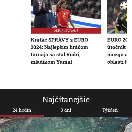
AKTUALIZOVANÉ
Krátke SPRÁVY z EURO
EURO 202
2024: Najlepším hráčom
útočník po
turnaja sa stal Rodri,
mozgu a v
mladíkom Yamal
oblasti tv
Najčítanejšie
24 hodín
3 dni
Týždeň