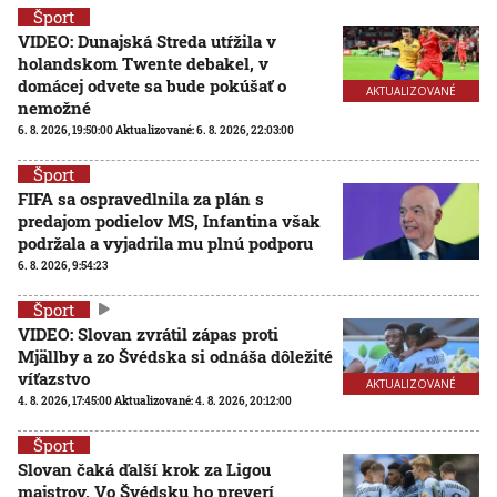
Šport
VIDEO: Dunajská Streda utŕžila v
holandskom Twente debakel, v
domácej odvete sa bude pokúšať o
AKTUALIZOVANÉ
nemožné
6. 8. 2026, 19:50:00
Aktualizované:
6. 8. 2026, 22:03:00
Šport
FIFA sa ospravedlnila za plán s
predajom podielov MS, Infantina však
podržala a vyjadrila mu plnú podporu
6. 8. 2026, 9:54:23
Šport
VIDEO: Slovan zvrátil zápas proti
Mjällby a zo Švédska si odnáša dôležité
víťazstvo
AKTUALIZOVANÉ
4. 8. 2026, 17:45:00
Aktualizované:
4. 8. 2026, 20:12:00
Šport
Slovan čaká ďalší krok za Ligou
majstrov. Vo Švédsku ho preverí