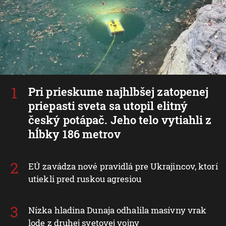
Pri prieskume najhlbšej zatopenej
priepasti sveta sa utopil elitný
český potápač. Jeho telo vytiahli z
hĺbky 186 metrov
EÚ zavádza nové pravidlá pre Ukrajincov, ktorí
utiekli pred ruskou agresiou
Nízka hladina Dunaja odhalila masívny vrak
lode z druhej svetovej vojny