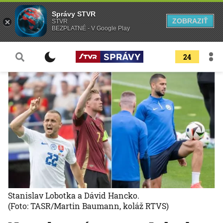
Správy STVR
ZOBRAZIŤ
STVR
BEZPLATNÉ - V Google Play
24
Stanislav Lobotka a Dávid Hancko.
(Foto: TASR/Martin Baumann, koláž RTVS)