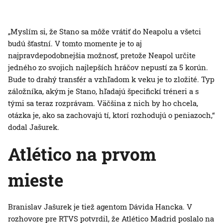
„Myslím si, že Stano sa môže vrátiť do Neapolu a všetci
budú šťastní. V tomto momente je to aj
najpravdepodobnejšia možnosť, pretože Neapol určite
jedného zo svojich najlepších hráčov nepustí za 5 korún.
Bude to drahý transfér a vzhľadom k veku je to zložité. Typ
záložníka, akým je Stano, hľadajú špecifickí tréneri a s
tými sa teraz rozprávam. Väčšina z nich by ho chcela,
otázka je, ako sa zachovajú tí, ktorí rozhodujú o peniazoch,“
dodal Jašurek.
Atlético na prvom
mieste
Branislav Jašurek je tiež agentom Dávida Hancka. V
rozhovore pre RTVS potvrdil, že Atlético Madrid poslalo na