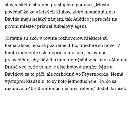
slovenského obrancu prestupovú ponuku. „Musím
povedať, že zo všetkých klubov, ktoré momentálne o
Dávida majú nejaký záujem, tak Atlético je pre nás na
prvom mieste,“ priznal futbalový agent.
„Ostatné sú skôr v rovine rozhovorov, niektoré sú
kamarátske, lebo sa poznáme dlho, niektoré sú nové. V
tomto momente ešte neprišlo nič také, čo by nás
presvedčilo, aby Dávid o tom premýšľal viac ako o Atléticu.
Druhá vec je, že to nie je ešte hotový tranfer. Mne aj
Dávidovi sa to páči, ale rozhodnú vo Feyernoorde. Nemá
výstupnú klauzulu, to by bolo jednoduchšie. To, čo sa
rozpráva o 40-50 miliónoch je prestrelené,“ dodal Jarušek.