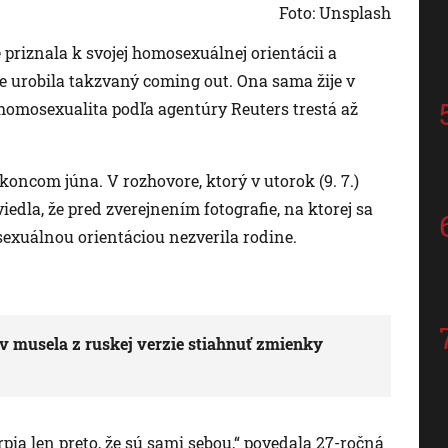
Foto: Unsplash
priznala k svojej homosexuálnej orientácii a
 urobila takzvaný coming out. Ona sama žije v
sa homosexualita podľa agentúry Reuters trestá až
koncom júna. V rozhovore, ktorý v utorok (9. 7.)
iedla, že pred zverejnením fotografie, na ktorej sa
 sexuálnou orientáciou nezverila rodine.
 musela z ruskej verzie stiahnuť zmienky
rpia len preto, že sú sami sebou,“ povedala 27-ročná