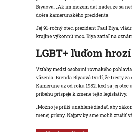
Biyaová. „Ak im môžem dať nádej, že sa neb
dcéra kamerunského prezidenta.
Jej 91-ročný otec, prezident Paul Biya, vlá
krajine výkonnú moc. Biya zatiaľ na oznáme
LGBT+ ľuďom hrozí
Vzťahy medzi osobami rovnakého pohlavia s
väzenia. Brenda Biyaová tvrdí, že tresty z
Kamerune už od roku 1982, keď sa jej otec u
príbehu prispeje k zmene tejto legislatívy.
„Možno je príliš unáhlené žiadať, aby zákon
menej prísny. Najprv by sme mohli zrušiť vä