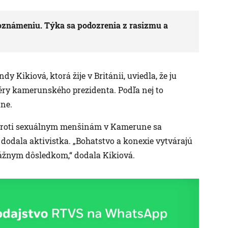
oznámeniu. Týka sa podozrenia z rasizmu a
Kikiová, ktorá žije v Británii, uviedla, že ju
éry kamerunského prezidenta. Podľa nej to
une.
y proti sexuálnym menšinám v Kamerune sa
odala aktivistka. „Bohatstvo a konexie vytvárajú
a vážnym dôsledkom,“ dodala Kikiová.