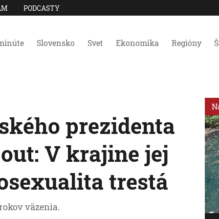
AM
PODCASTY
minúte
Slovensko
Svet
Ekonomika
Regióny
Š
N
ského prezidenta
ut: V krajine jej
sexualita trestá
 rokov väzenia.