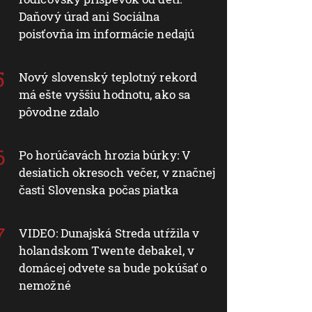
Daňový úrad ani Sociálna
poisťovňa im informácie nedajú
Nový slovenský teplotný rekord
má ešte vyššiu hodnotu, ako sa
pôvodne zdalo
Po horúčavách hrozia búrky: V
desiatich okresoch večer, v značnej
časti Slovenska počas piatka
VIDEO: Dunajská Streda utŕžila v
holandskom Twente debakel, v
domácej odvete sa bude pokúšať o
nemožné