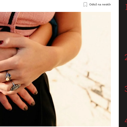
Odlož na neskôr