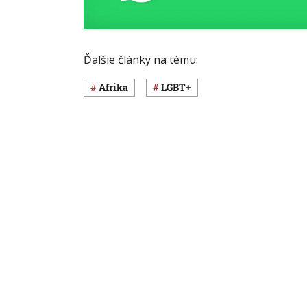
Ďalšie články na tému:
Afrika
LGBT+
Čítajte tiež
Svet
Slo
Ľudí v Afrike by mohla pred
Minis