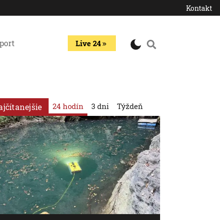
Kontakt
port
Live 24
24 hodín
3 dni
Týždeň
ajčítanejšie