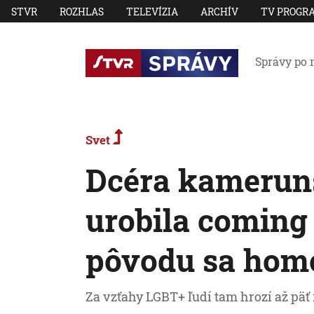
STVR
ROZHLAS
TELEVÍZIA
ARCHÍV
TV PROGR
Správy po 
Svet
Dcéra kamerun
urobila coming o
pôvodu sa homo
Za vzťahy LGBT+ ľudí tam hrozí až päť