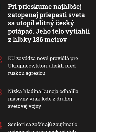
Pri prieskume najhlbšej
zatopenej priepasti sveta
sa utopil elitný český
potápač. Jeho telo vytiahli
z hĺbky 186 metrov
EÚ zavádza nové pravidlá pre
Ukrajincov, ktorí utiekli pred
ruskou agresiou
Nízka hladina Dunaja odhalila
masívny vrak lode z druhej
svetovej vojny
Seniori sa začínajú zaujímať o
rodičovský príspevok od detí.