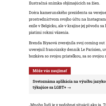
Ilustračná snímka objímajúcich sa žien.
Dcéra kamerunského prezidenta sa verejne 
prostredníctvom svojho účtu na Instagrame
exile v Belgicku, ale v krajine jej pôvodu 
piatimi rokmi väzenia.
Brenda Biyaová zverejnila svoj coming out 
uverejnil francúzsky denník Le Parisien, uv
bozkáva so svojou priateľkou, sa so svojou
Môže vás zaujímať
Svetoznáma aplikácia na výučbu jazykov
týkajúce sa LGBT+
„Mnoho ľudí je v podobnej situácii ako ja. T