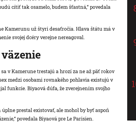
udú cítiť tak osamelo, budem šťastná,“ povedala
dne Kamerunu už štyri desaťročia. Hlava štátu má v
nie svojej dcéry verejne nereagoval.
 väzenie
a v Kamerune trestajú a hrozí za ne až päť rokov
a sex medzi osobami rovnakého pohlavia existujú v
jal funkcie. Biyaová dúfa, že zverejnením svojho
 úplne prestal existovať, ale mohol by byť aspoň
zenie,“ povedala Biyaová pre Le Parisien.