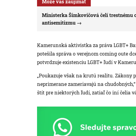
Môže vás zaujímať
Ministerka Šimkovičová čelí trestnému 
antisemitizmu
Kamerunská aktivistka za práva LGBT+ Bandy 
potešila správa o verejnom coming oute dc
potvrdzuje existenciu LGBT+ ľudí v Kamer
„Poukazuje však na krutú realitu. Zákon
neprimerane zameriavajú na chudobných,“ d
štít pre niektorých ľudí, zatiaľ čo iní čeli