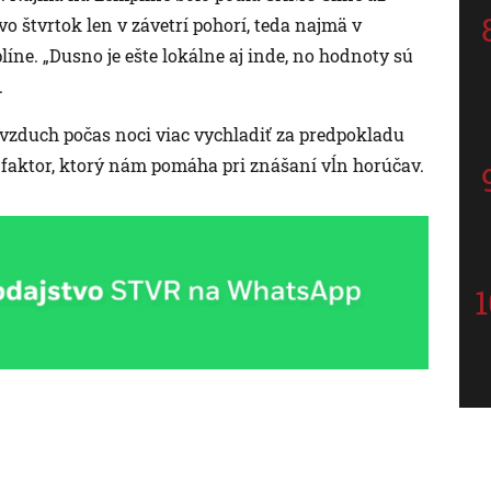
o štvrtok len v závetrí pohorí, teda najmä v
ne. „Dusno je ešte lokálne aj inde, no hodnoty sú
.
 vzduch počas noci viac vychladiť za predpokladu
ší faktor, ktorý nám pomáha pri znášaní vĺn horúčav.