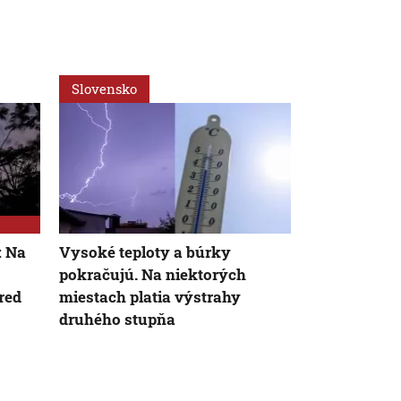
Slovensko
Slovensko
: Na
Vysoké teploty a búrky
Teploty vys
pokračujú. Na niektorých
stupňov. Po
red
miestach platia výstrahy
udrieť aj búr
druhého stupňa
výstrah