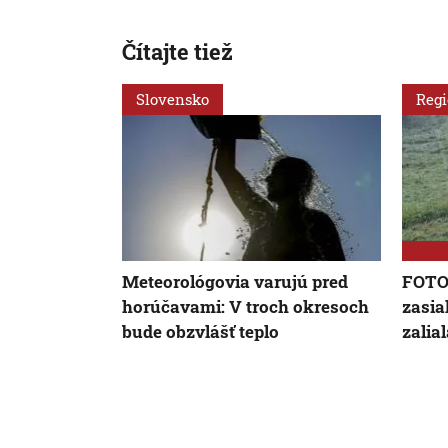
Čítajte tiež
Slovensko
Reg
Meteorológovia varujú pred
FOTO/
horúčavami: V troch okresoch
zasia
bude obzvlášť teplo
zalia