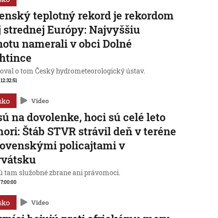
enský teplotný rekord je rekordom
j strednej Európy: Najvyššiu
otu namerali v obci Dolné
htince
oval o tom Český hydrometeorologický ústav.
 12:32:51
sko
Video
sú na dovolenke, hoci sú celé leto
mori: Štáb STVR strávil deň v teréne
lovenskými policajtami v
rvátsku
 tam služobné zbrane ani právomoci.
, 7:00:00
sko
Video