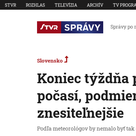
STVR
ROZHLAS
TELEVÍZIA
ARCHÍV
TV PROGR
Správy po 
Slovensko
Koniec týždňa 
počasí, podmi
znesiteľnejšie
Podľa meteorológov by nemalo byť tak