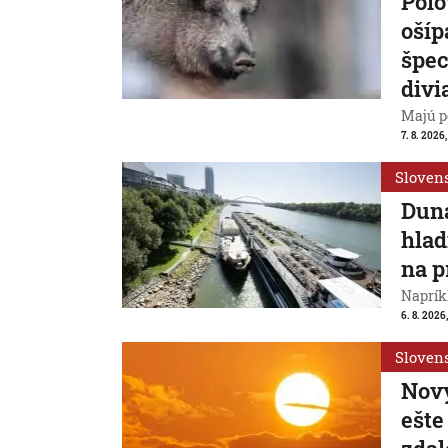
Poľo
ošíp
špec
divi
Majú p
7. 8. 2026
Sloven
Duna
hlad
na p
Naprík
6. 8. 2026
Sloven
Nový
ešte