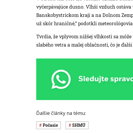
vyčerpávajúce dusno. Vlhší vzduch ostáva v
Banskobystrickom kraji a na Dolnom Zemplí
už skôr hraničné,“ podotkli meteorológovia
Tvrdia, že vplyvom nižšej vlhkosti sa môže
slabého vetra a malej oblačnosti, čo je ďal
Ďalšie články na tému:
Počasie
SHMÚ