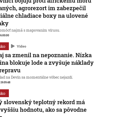
vníci bojujú proti africkému moru
aných, agrorezort im zabezpečil
iálne chladiace boxy na ulovené
aky
omôcť najmä s mapovaním vírusu.
, 6:00:00
sko
Video
j sa zmenil na nepoznanie. Nízka
ina blokuje lode a zvyšuje náklady
repravu
lad na Devín sa momentálne vôbec nejazdí.
, 19:09:48
sko
 slovenský teplotný rekord má
 vyššiu hodnotu, ako sa pôvodne