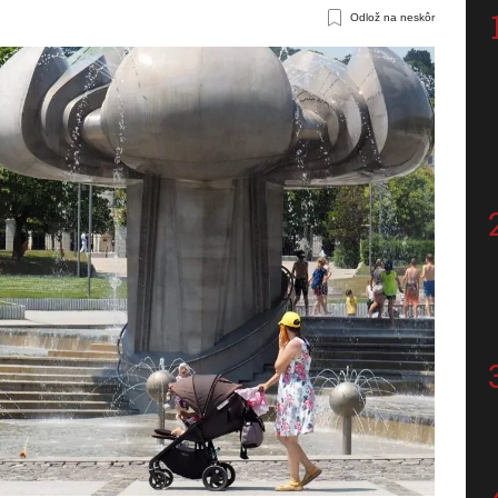
Odlož na neskôr