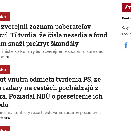
sko
Konta
zverejnil zoznam poberateľov
Copyri
cií. Tí tvrdia, že čísla nesedia a fond
Cookie
ím snaží prekryť škandály
ministerky kultúry bolo zverejnenie zoznamu správne.
 18:15:46
sko
rt vnútra odmieta tvrdenia PS, že
 radary na cestách pochádzajú z
a. Požiadal NBÚ o prešetrenie ich
odu
čenia kontroly rezort testovanie radarov pozastavil.
 13:08:52
sko