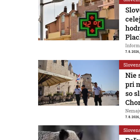
Slov
cele
hodn
Plac
Inform
7. 8. 2026,
Sloven
Nie 
pri 
so s
Cho
Nemajú
7. 8. 2026
Sloven