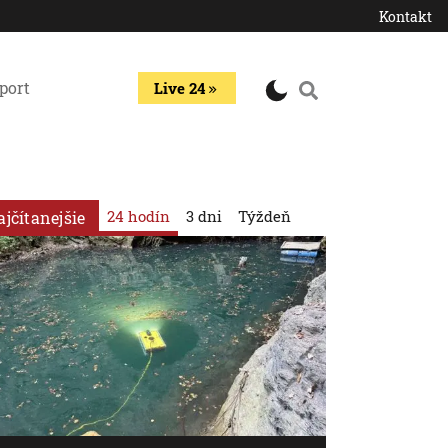
Kontakt
port
Live 24
24 hodín
3 dni
Týždeň
ajčítanejšie