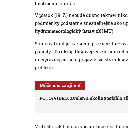
Ilustračná snímka.
V piatok (19. 7.) nebude dusno takmer nik
podmienky podstatne znesiteľnejšie ako upl
hydrometeorologický ústav (SHMÚ)
.
Studený front je už dávno preč a vzducho
pomaly. „Po okraji tlakovej výše k nám od se
no výraznejšie sa to prejavilo vo štvrtok a
priblížili.
Môže vás zaujímať
FOTO/VIDEO: Zvolen a okolie zasiahla sil
V stredu tak bolo na väčšine územia dusn