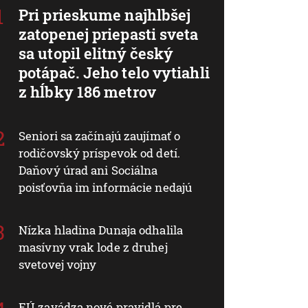
Pri prieskume najhlbšej
zatopenej priepasti sveta
sa utopil elitný český
potápač. Jeho telo vytiahli
z hĺbky 186 metrov
Seniori sa začínajú zaujímať o
rodičovský príspevok od detí.
Daňový úrad ani Sociálna
poisťovňa im informácie nedajú
Nízka hladina Dunaja odhalila
masívny vrak lode z druhej
svetovej vojny
EÚ zavádza nové pravidlá pre