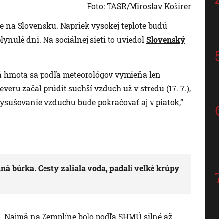
Foto: TASR/Miroslav Košírer
de na Slovensku. Napriek vysokej teplote budú
ynulé dni. Na sociálnej sieti to uviedol
Slovenský
vá hmota sa podľa meteorológov vymieňa len
veru začal prúdiť suchší vzduch už v stredu (17. 7.),
 vysušovanie vzduchu bude pokračovať aj v piatok,“
ná búrka. Cesty zaliala voda, padali veľké krúpy
o. Najmä na Zemplíne bolo podľa SHMÚ silné až