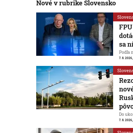
Nové v rubrike Slovensko
Sloven
FPU 
dotá
sa n
Podľa 
7. 8. 2026,
Sloven
Rezo
nové
Rusk
pôv
Do ukon
7. 8. 2026,
Sloven