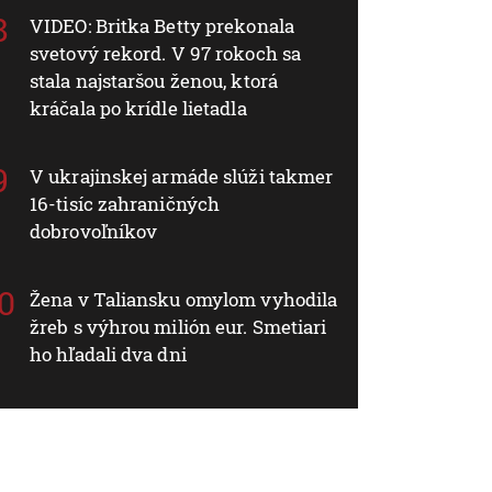
VIDEO: Britka Betty prekonala
svetový rekord. V 97 rokoch sa
stala najstaršou ženou, ktorá
kráčala po krídle lietadla
V ukrajinskej armáde slúži takmer
16-tisíc zahraničných
dobrovoľníkov
Žena v Taliansku omylom vyhodila
žreb s výhrou milión eur. Smetiari
ho hľadali dva dni