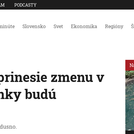
AM
PODCASTY
minúte
Slovensko
Svet
Ekonomika
Regióny
Š
N
prinesie zmenu v
enky budú
 dusno.