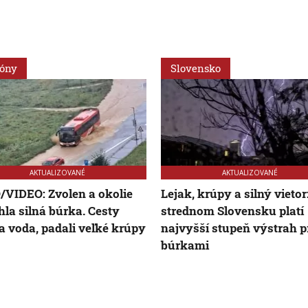
ióny
Slovensko
AKTUALIZOVANÉ
AKTUALIZOVANÉ
VIDEO: Zvolen a okolie
Lejak, krúpy a silný vietor
hla silná búrka. Cesty
strednom Slovensku platí
la voda, padali veľké krúpy
najvyšší stupeň výstrah p
búrkami