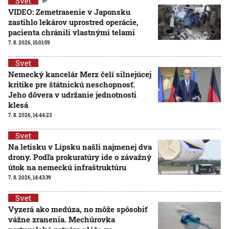
Svet
VIDEO: Zemetrasenie v Japonsku
zastihlo lekárov uprostred operácie,
pacienta chránili vlastnými telami
7. 8. 2026, 15:01:59
Svet
Nemecký kancelár Merz čelí silnejúcej
kritike pre štátnickú neschopnosť.
Jeho dôvera v udržanie jednotnosti
klesá
7. 8. 2026, 14:44:23
Svet
Na letisku v Lipsku našli najmenej dva
drony. Podľa prokuratúry ide o závažný
útok na nemeckú infraštruktúru
7. 8. 2026, 14:43:39
Svet
Vyzerá ako medúza, no môže spôsobiť
vážne zranenia. Mechúrovka