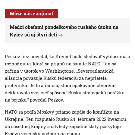
Môže vás zaujímať
Medzi obeťami pondelkového ruského útoku na
Kyjev sú aj štyri deti
Peskov tiež povedal, že Kremeľ bude sledovať vyhlásenia a
rozhodnutia, ktoré sa prijmú na samite NATO. Ten sa
začína v utorok vo Washingtone. „Severoatlantická
aliancia považuje Ruskú federáciu za nepriateľa,
protivníka. Je to aliancia, ktorá opakovane otvorene
deklarovala svoj cieľ spôsobiť Rusku strategickú porážku
na bojisku,“ povedal Peskov.
NATO sa podľa Moskvy priamo zapája do konfliktu na
Ukrajine. Ten rozpútalo Rusko 24. februára 2022 inváziou
do susednej krajiny a odvtedy západné štáty poskytujú
Kyjevu vojenskú podporu na obranu.