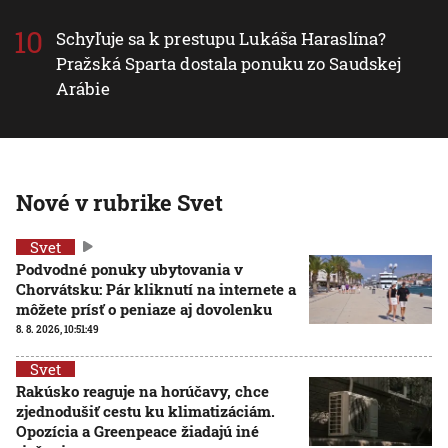
Schyľuje sa k prestupu Lukáša Haraslína?
Pražská Sparta dostala ponuku zo Saudskej
Arábie
Nové v rubrike Svet
Svet
Podvodné ponuky ubytovania v
Chorvátsku: Pár kliknutí na internete a
môžete prísť o peniaze aj dovolenku
8. 8. 2026, 10:51:49
Svet
Rakúsko reaguje na horúčavy, chce
zjednodušiť cestu ku klimatizáciám.
Opozícia a Greenpeace žiadajú iné