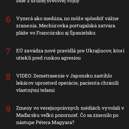
lode z druhej svetovej vojny
Vyzerá ako medúza, no môže spôsobiť vážne
zranenia. Mechúrovka portugalská zatvára
pláže vo Francúzsku aj Španielsku
EÚ zavádza nové pravidlá pre Ukrajincov, ktorí
utiekli pred ruskou agresiou
VIDEO: Zemetrasenie v Japonsku zastihlo
lekárov uprostred operácie, pacienta chránili
vlastnými telami
Zmeny vo verejnoprávnych médiách vyvolali v
Maďarsku veľkú pozornosť. Čo sa zmenilo po
nástupe Pétera Magyara?