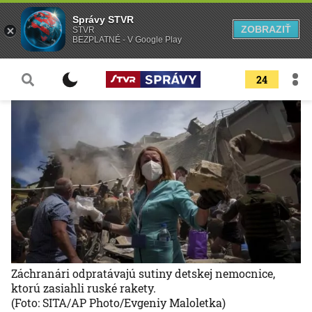
Správy STVR
ZOBRAZIŤ
STVR
BEZPLATNÉ - V Google Play
24
Záchranári odpratávajú sutiny detskej nemocnice,
ktorú zasiahli ruské rakety.
(Foto: SITA/AP Photo/Evgeniy Maloletka)