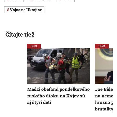
vojna na Ukrajine
Čítajte tiež
Svet
Svet
Medzi obeťami pondelkového
Joe Biden
ruského útoku na Kyjev sú
na nemocn
aj štyri deti
hrozná pr
brutality