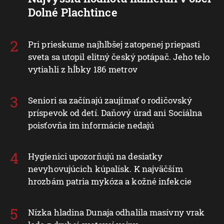
Dolné Plachtince
Pri prieskume najhlbšej zatopenej priepasti
sveta sa utopil elitný český potápač. Jeho telo
vytiahli z hĺbky 186 metrov
Seniori sa začínajú zaujímať o rodičovský
príspevok od detí. Daňový úrad ani Sociálna
poisťovňa im informácie nedajú
Hygienici upozorňujú na desiatky
nevyhovujúcich kúpalísk. K najväčším
hrozbám patria mykóza a kožné infekcie
Nízka hladina Dunaja odhalila masívny vrak