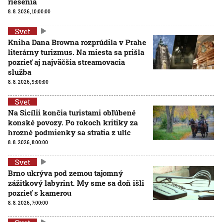
riešenia
8. 8. 2026, 10:00:00
Svet
Kniha Dana Browna rozprúdila v Prahe
literárny turizmus. Na miesta sa prišla
pozrieť aj najväčšia streamovacia
služba
8. 8. 2026, 9:00:00
Svet
Na Sicílii končia turistami obľúbené
konské povozy. Po rokoch kritiky za
hrozné podmienky sa stratia z ulíc
8. 8. 2026, 8:00:00
Svet
Brno ukrýva pod zemou tajomný
zážitkový labyrint. My sme sa doň išli
pozrieť s kamerou
8. 8. 2026, 7:00:00