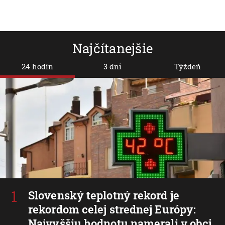
Najčítanejšie
24 hodín
3 dni
Týždeň
Slovenský teplotný rekord je
rekordom celej strednej Európy:
Najvyššiu hodnotu namerali v obci