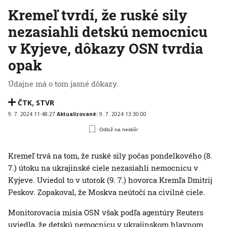
Kremeľ tvrdí, že ruské sily
nezasiahli detskú nemocnicu
v Kyjeve, dôkazy OSN tvrdia
opak
Údajne má o tom jasné dôkazy.
ČTK
,
STVR
9. 7. 2024 11:48:27
Aktualizované:
9. 7. 2024 13:30:00
Odlož na neskôr
Kremeľ trvá na tom, že ruské sily počas pondelkového (8.
7.) útoku na ukrajinské ciele nezasiahli nemocnicu v
Kyjeve. Uviedol to v utorok (9. 7.) hovorca Kremľa Dmitrij
Peskov. Zopakoval, že Moskva neútočí na civilné ciele.
Monitorovacia misia OSN však podľa agentúry Reuters
uviedla, že detskú nemocnicu v ukrajinskom hlavnom