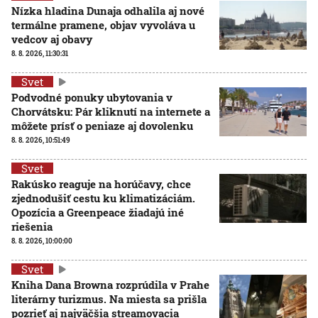
Nízka hladina Dunaja odhalila aj nové
termálne pramene, objav vyvoláva u
vedcov aj obavy
8. 8. 2026, 11:30:31
Svet
Podvodné ponuky ubytovania v
Chorvátsku: Pár kliknutí na internete a
môžete prísť o peniaze aj dovolenku
8. 8. 2026, 10:51:49
Svet
Rakúsko reaguje na horúčavy, chce
zjednodušiť cestu ku klimatizáciám.
Opozícia a Greenpeace žiadajú iné
riešenia
8. 8. 2026, 10:00:00
Svet
Kniha Dana Browna rozprúdila v Prahe
literárny turizmus. Na miesta sa prišla
pozrieť aj najväčšia streamovacia