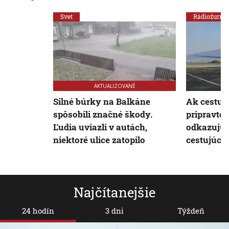
Svet
Rádiožurnál
AKTUALIZOVANÉ
Silné búrky na Balkáne
Ak cestuje
spôsobili značné škody.
pripravte 
Ľudia uviazli v autách,
odkazujú 
niektoré ulice zatopilo
cestujúci
Najčítanejšie
24 hodín
3 dni
Týždeň