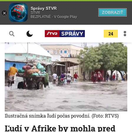
Správy STVR
ZOBRAZIŤ
STVR
BEZPLATNÉ - V Google Play
24
Ilustračná snímka ľudí počas povodní.
(Foto: RTVS)
Ľudí v Afrike by mohla pred