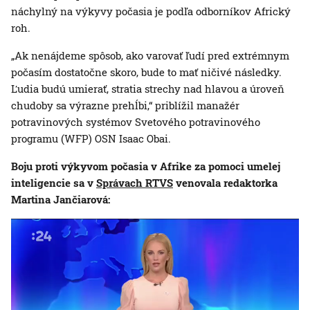
náchylný na výkyvy počasia je podľa odborníkov Africký
roh.
„Ak nenájdeme spôsob, ako varovať ľudí pred extrémnym
počasím dostatočne skoro, bude to mať ničivé následky.
Ľudia budú umierať, stratia strechy nad hlavou a úroveň
chudoby sa výrazne prehĺbi,“ priblížil manažér
potravinových systémov Svetového potravinového
programu (WFP) OSN Isaac Obai.
Boju proti výkyvom počasia v Afrike za pomoci umelej
inteligencie sa v
Správach RTVS
venovala redaktorka
Martina Jančiarová: