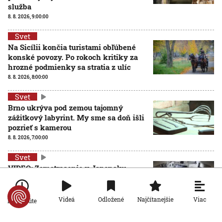
služba
8. 8. 2026, 9:00:00
Svet
Na Sicílii končia turistami obľúbené
konské povozy. Po rokoch kritiky za
hrozné podmienky sa stratia z ulíc
8. 8. 2026, 8:00:00
Svet
Brno ukrýva pod zemou tajomný
zážitkový labyrint. My sme sa doň išli
pozrieť s kamerou
8. 8. 2026, 7:00:00
Svet
VIDEO: Zemetrasenie v Japonsku
zastihlo lekárov uprostred operácie,
pacienta chránili vlastnými telami
7. 8. 2026, 15:01:59
Viac
Videá
Odložené
Najčítanejšie
Po minúte