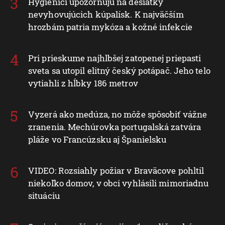
Hygienici upozorňujú na desiatky
nevyhovujúcich kúpalísk. K najväčším
hrozbám patria mykóza a kožné infekcie
Pri prieskume najhlbšej zatopenej priepasti
sveta sa utopil elitný český potápač. Jeho telo
vytiahli z hĺbky 186 metrov
Vyzerá ako medúza, no môže spôsobiť vážne
zranenia. Mechúrovka portugalská zatvára
pláže vo Francúzsku aj Španielsku
VIDEO: Rozsiahly požiar v Braväcove pohltil
niekoľko domov, v obci vyhlásili mimoriadnu
situáciu