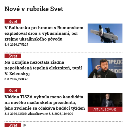
Nové v rubrike Svet
Svet
V Bulharsku pri hranici s Rumunskom
explodoval dron s výbušninami, bol
zrejme ukrajinského pôvodu
8. 8. 2026, 17:52:27
Svet
Na Ukrajine nezostala žiadna
nepoškodená tepelná elektráreň, tvrdí
V. Zelenskyj
8. 8. 2026, 15:34:46
Svet
Vládna TISZA vybrala meno kandidáta
na nového maďarského prezidenta,
jeho zvolenie sa očakáva budúci týždeň
AKTUALIZOVANÉ
8. 8. 2026, 13:51:54
Aktualizované:
8. 8. 2026, 14:49:00
Svet