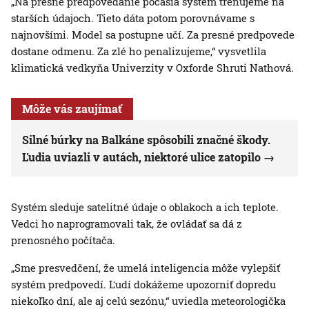
„Na presné predpovedanie počasia systém trénujeme na
starších údajoch. Tieto dáta potom porovnávame s
najnovšími. Model sa postupne učí. Za presné predpovede
dostane odmenu. Za zlé ho penalizujeme,“ vysvetlila
klimatická vedkyňa Univerzity v Oxforde Shruti Nathová.
Môže vás zaujímať
Silné búrky na Balkáne spôsobili značné škody.
Ľudia uviazli v autách, niektoré ulice zatopilo
Systém sleduje satelitné údaje o oblakoch a ich teplote.
Vedci ho naprogramovali tak, že ovládať sa dá z
prenosného počítača.
„Sme presvedčení, že umelá inteligencia môže vylepšiť
systém predpovedí. Ľudí dokážeme upozorniť dopredu
niekoľko dní, ale aj celú sezónu,“ uviedla meteorologička