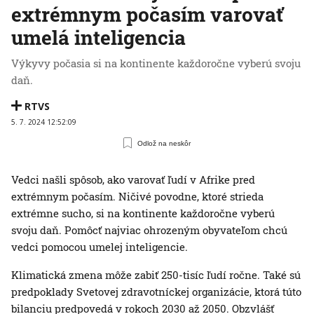
extrémnym počasím varovať
umelá inteligencia
Výkyvy počasia si na kontinente každoročne vyberú svoju
daň.
RTVS
5. 7. 2024 12:52:09
Odlož na neskôr
Vedci našli spôsob, ako varovať ľudí v Afrike pred
extrémnym počasím. Ničivé povodne, ktoré strieda
extrémne sucho, si na kontinente každoročne vyberú
svoju daň. Pomôcť najviac ohrozeným obyvateľom chcú
vedci pomocou umelej inteligencie.
Klimatická zmena môže zabiť 250-tisíc ľudí ročne. Také sú
predpoklady Svetovej zdravotníckej organizácie, ktorá túto
bilanciu predpovedá v rokoch 2030 až 2050. Obzvlášť