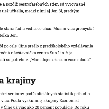
le a pozdĺž pestrofarebných stien sú vyrovnané
 tiež učitelia, medzi nimi aj Jen Si, predtým
ale starší ľudia vedia, čo chcú. Musím viac premýšľať
teľka Jen.
l po celej Číne prešlo z predškolského vzdelávania
ťročná návštevníčka centra Sun Lin-č‘ je
ľudí sú potrebné. „Mám dojem, že som zase mladá,“
a krajiny
et seniorov, podľa oficiálnych štatistík pribudlo
a viac. Podľa výskumnej skupiny Economist
 v Číne už viac ako 20 percent populácie. Do roku