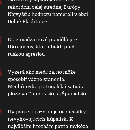
rekordom celej strednej Európy:
Najvyššiu hodnotu namerali v obci
Dolné Plachtince
EÚ zavádza nové pravidlá pre
Ukrajincov, ktorí utiekli pred
ruskou agresiou
Vyzerá ako medúza, no môže
spôsobiť vážne zranenia.
Mechúrovka portugalská zatvára
pláže vo Francúzsku aj Španielsku
Hygienici upozorňujú na desiatky
nevyhovujúcich kúpalísk. K
najväčším hrozbám patria mykóza