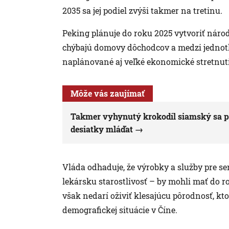
2035 sa jej podiel zvýši takmer na tretinu.
Peking plánuje do roku 2025 vytvoriť národ
chýbajú domovy dôchodcov a medzi jednotliv
naplánované aj veľké ekonomické stretnuti
Môže vás zaujímať
Takmer vyhynutý krokodíl siamský sa pr
desiatky mláďat
Vláda odhaduje, že výrobky a služby pre se
lekársku starostlivosť – by mohli mať do r
však nedarí oživiť klesajúcu pôrodnosť, kt
demografickej situácie v Číne.