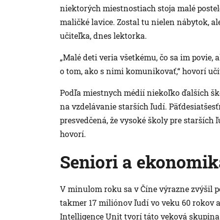
niektorých miestnostiach stoja malé poste
maličké lavice. Zostal tu nielen nábytok, ale
učiteľka, dnes lektorka.
„Malé deti veria všetkému, čo sa im povie, 
o tom, ako s nimi komunikovať,“ hovorí uči
Podľa miestnych médií niekoľko ďalších škô
na vzdelávanie starších ľudí. Päťdesiatšes
presvedčená, že vysoké školy pre starších 
hovorí.
Seniori a ekonomik
V minulom roku sa v Číne výrazne zvýšil poč
takmer 17 miliónov ľudí vo veku 60 rokov 
Intelligence Unit tvorí táto veková skupina