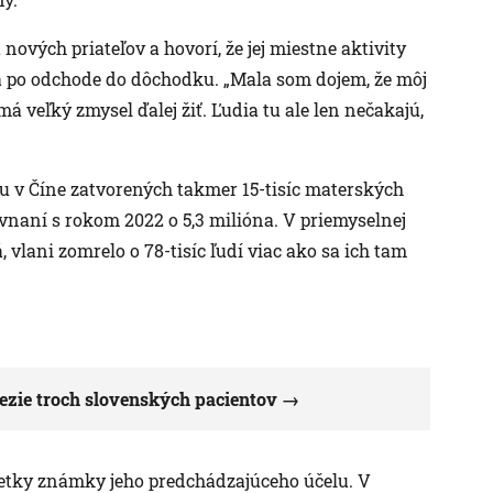
nových priateľov a hovorí, že jej miestne aktivity
 po odchode do dôchodku. „Mala som dojem, že môj
á veľký zmysel ďalej žiť. Ľudia tu ale len nečakajú,
u v Číne zatvorených takmer 15-tisíc materských
ovnaní s rokom 2022 o 5,3 milióna. V priemyselnej
, vlani zomrelo o 78-tisíc ľudí viac ako sa ich tam
vezie troch slovenských pacientov
šetky známky jeho predchádzajúceho účelu. V