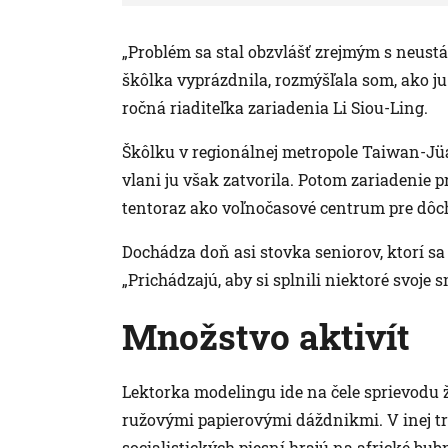
„Problém sa stal obzvlášť zrejmým s neust
škôlka vyprázdnila, rozmýšľala som, ako ju
ročná riaditeľka zariadenia Li Siou-Ling.
Škôlku v regionálnej metropole Taiwan-Jüan
vlani ju však zatvorila. Potom zariadenie 
tentoraz ako voľnočasové centrum pre dôc
Dochádza doň asi stovka seniorov, ktorí sa
„Prichádzajú, aby si splnili niektoré svoje s
Množstvo aktivít
Lektorka modelingu ide na čele sprievodu 
ružovými papierovými dáždnikmi. V inej tri
socialistických piesní hrajú na africké bub