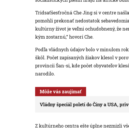
Tridsaťšesťročná Che Jing si v centre našla 
pomohli prekonať nedostatok sebavedomia
kultúrny život je veľmi ochudobnený, že nem
kým zostarnú,“ hovorí Che.
Podľa vládnych údajov bolo v minulom rok
škôl. Počet zapísaných žiakov klesol v por
provincii Šan-si, kde počet obyvateľov klesá
narodilo.
Môže vás zaujímať
Vládny špeciál poletí do Číny a USA, pri
Z kultúrneho centra ešte úplne nezmizli v