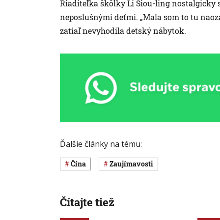
Riaditeľka škôlky Li Siou-ling nostalgicky 
neposlušnými deťmi. „Mala som to tu naoza
zatiaľ nevyhodila detský nábytok.
Ďalšie články na tému:
Čína
Zaujímavosti
Čítajte tiež