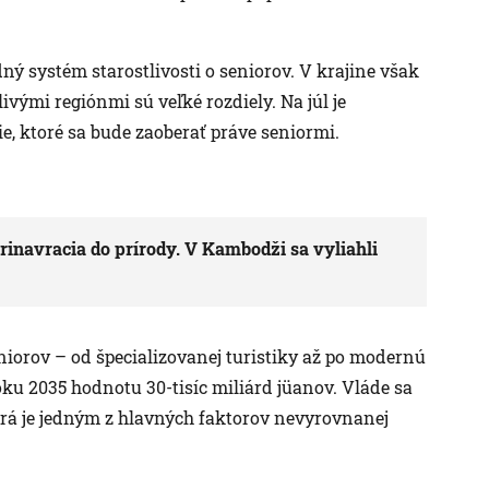
ný systém starostlivosti o seniorov. V krajine však
ými regiónmi sú veľké rozdiely. Na júl je
e, ktoré sa bude zaoberať práve seniormi.
inavracia do prírody. V Kambodži sa vyliahli
niorov – od špecializovanej turistiky až po modernú
oku 2035 hodnotu 30-tisíc miliárd jüanov. Vláde sa
orá je jedným z hlavných faktorov nevyrovnanej