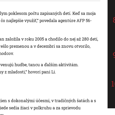
álym poklesom počtu zapísaných detí. Keď sa moja
 čo najlepšie využiť,“ povedala agentúre AFP 56-
 založila v roku 2005 a chodilo do nej až 280 detí,
prešlo premenou a v decembri sa znovu otvorilo,
hodcov.
 venujú hudbe, tancu a ďalším aktivitám.
ny z mladosti,“ hovorí pani Li.
žien s dokonalými účesmi, v tradičných šatách a s
ede sedia žiaci v polkruhu a za sprievodu
ny.