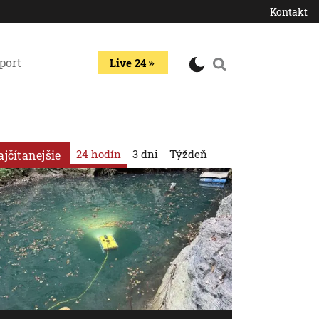
Kontakt
port
Live 24
24 hodín
3 dni
Týždeň
ajčítanejšie