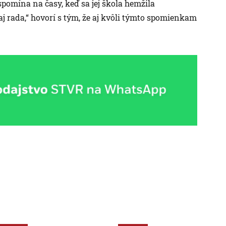
spomína na časy, keď sa jej škola hemžila
j rada,“ hovorí s tým, že aj kvôli týmto spomienkam