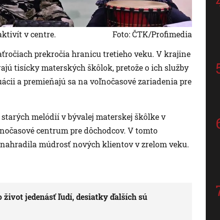
tivít v centre.
Foto: ČTK/Profimedia
ťročiach prekročia hranicu tretieho veku. V krajine
jú tisícky materských škôlok, pretože o ich služby
tuácii a premieňajú sa na voľnočasové zariadenia pre
starých melódií v bývalej materskej škôlke v
oľnočasové centrum pre dôchodcov. V tomto
h nahradila múdrosť nových klientov v zrelom veku.
 život jedenásť ľudí, desiatky ďalších sú