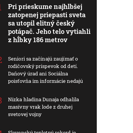
Pri prieskume najhlbšej
zatopenej priepasti sveta
sa utopil elitný český
potápač. Jeho telo vytiahli
z hĺbky 186 metrov
Seniori sa začínajú zaujímať o
rodičovský príspevok od detí.
Daňový úrad ani Sociálna
poisťovňa im informácie nedajú
Nízka hladina Dunaja odhalila
masívny vrak lode z druhej
svetovej vojny
Slovenský teplotný rekord je