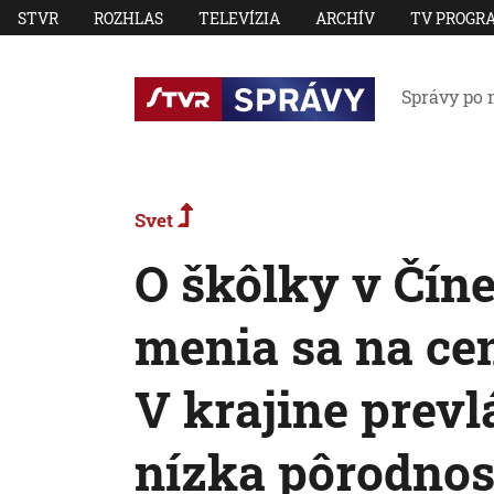
STVR
ROZHLAS
TELEVÍZIA
ARCHÍV
TV PROGR
Správy po 
Svet
O škôlky v Číne
menia sa na cen
V krajine prev
nízka pôrodnos