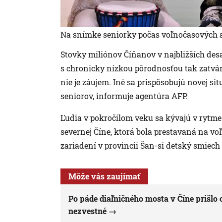
Na snímke seniorky počas voľnočasových ak
Stovky miliónov Číňanov v najbližších desa
s chronicky nízkou pôrodnosťou tak zatvára
nie je záujem. Iné sa prispôsobujú novej si
seniorov, informuje agentúra AFP.
Ľudia v pokročilom veku sa kývajú v rytme 
severnej Číne, ktorá bola prestavaná na v
zariadení v provincii Šan-si detský smiec
Môže vás zaujímať
Po páde diaľničného mosta v Číne prišlo o
nezvestné