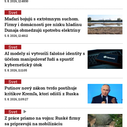
5. 8. 2026, 12:48:50
Svet
Maďari bojujú s extrémnym suchom.
Firmy i domácnosti pre nízku hladinu
Dunaja obmedzujú spotrebu elektriny
5. 8. 2026, 12:48:12
Svet
AI modely si vytvorili falošné identity s
účelom manipulovať ľudí a spustiť
kybernetický útok
5. 8. 2026, 11:11:05
Svet
Putinov nový zákon tvrdo postihuje
kritikov Kremľa, ktorí odišli z Ruska
5. 8. 2026, 11:09:27
Svet
Z práce priamo na vojnu: Ruské firmy
sa pripravujú na mobilizáciu