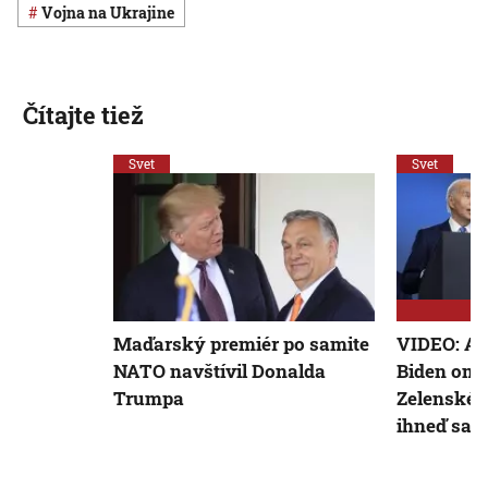
vojna na Ukrajine
Čítajte tiež
Svet
Svet
Maďarský premiér po samite
VIDEO: Am
NATO navštívil Donalda
Biden omy
Trumpa
Zelenskéh
ihneď sa o