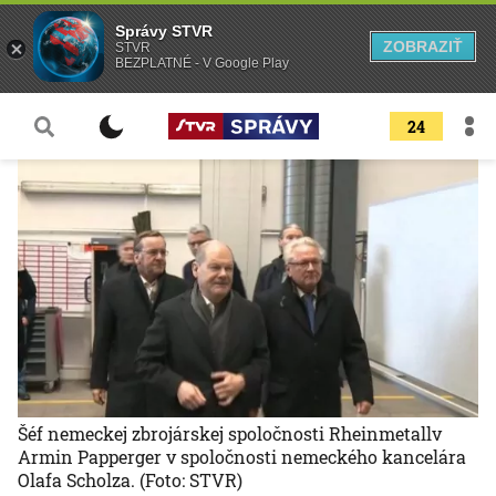
Správy STVR
ZOBRAZIŤ
STVR
BEZPLATNÉ - V Google Play
24
Šéf nemeckej zbrojárskej spoločnosti Rheinmetallv
Armin Papperger v spoločnosti nemeckého kancelára
Olafa Scholza.
(Foto: STVR)