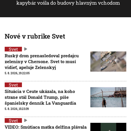
kapybár vošla do budovy hlavným vchodom
Nové v rubrike Svet
Svet
Ruský dron prenasledoval predajcu
zeleniny v Chersone. Svet to musí
vidieť, apeluje Zelenskyj
5. 8. 2026, 19:22:05
Svet
Situácia v Ceute ukázala, na koho
strane stál Donald Trump, píše
španielsky denník La Vanguardia
5. 8. 2026, 15:23:39
Svet
VIDEO: Smútiaca matka delfína plávala