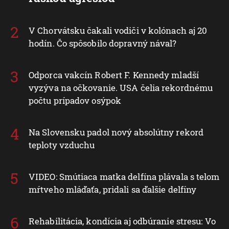
V Chorvátsku čakali vodiči v kolónach aj 20
hodín. Čo spôsobilo dopravný nával?
Odporca vakcín Robert F. Kennedy mladší
vyzýva na očkovanie. USA čelia rekordnému
počtu prípadov osýpok
Na Slovensku padol nový absolútny rekord
teploty vzduchu
VIDEO: Smútiaca matka delfína plávala s telom
mŕtveho mláďaťa, pridali sa ďalšie delfíny
Rehabilitácia, kondícia aj odbúranie stresu: Vo