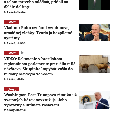
s telom mŕtveho mláďaťa, pridali sa
ďalšie delfíny
5. 8. 2026, 15:20:02
Svet
Vladimir Putin oznámil vznik novej
armádnej zložky. Tvoria ju bezpilotné
systémy
5. 8. 2026, 14:47:04
Svet
VIDEO: Rokovanie v brazílskom
regionálnom parlamente prerušila milá
návšteva. Skupinka kapybár vošla do
budovy hlavným vchodom
5. 8. 2026, 13:53:13
Svet
Washington Post: Trumpova rétorika už
svetových lídrov nevzrušuje. Jeho
vyhrážky a ultimáta zostávajú
nenaplnené