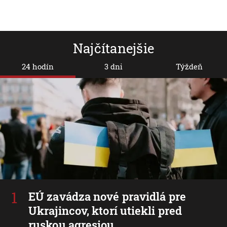
Najčítanejšie
24 hodín
3 dni
Týždeň
EÚ zavádza nové pravidlá pre
Ukrajincov, ktorí utiekli pred
ruskou agresiou