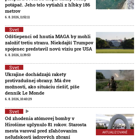
potápač. Jeho telo vytiahli z hĺbky 186
metrov
6. 8. 2026, 11:52:11
Svet
Odštiepenci od hnutia MAGA by mohli
založiť tretiu stranu. Niekdajší Trumpov
spojenec predstavil novú víziu pre USA
6. 8. 2026, 11:39:53
Svet
Ukrajine dochádzajú rakety
protivzdušnej obrany. Má dve
možnosti, ako situáciu riešiť, píše
denník Le Monde
6. 8. 2026, 10:40:29
Svet
Od zhodenia atómovej bomby v
Hirošime uplynulo 81 rokov. Starosta
mesta varoval pred zľahčovaním
AKTUALIZOVANÉ
neľudskosti jadrových zbraní