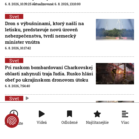
6. 8. 2026, 10:39:25
Aktualizované:
6. 8. 2026, 13:10:00
Svet
Dron s výbušninami, ktorý našli na
letisku, predstavuje novú úroveň
nebezpečenstva, tvrdí nemecký
minister vnútra
6. 8. 2026, 10:17:42
Svet
Pri ruskom bombardovaní Charkovskej
oblasti zahynuli traja ľudia. Rusko hlási
obeť po ukrajinskom dronovom útoku
6. 8. 2026, 7:54:40
Svet
Ruský dron prenasledoval predajcu
zeleniny v Chersone. Svet to musí
vidieť, apeluje Zelenskyj
Viac
Videá
Odložené
Najčítanejšie
Po minúte
5. 8. 2026, 19:22:05
Svet