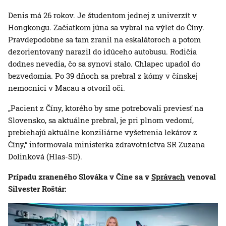
Denis má 26 rokov. Je študentom jednej z univerzít v
Hongkongu. Začiatkom júna sa vybral na výlet do Číny.
Pravdepodobne sa tam zranil na eskalátoroch a potom
dezorientovaný narazil do idúceho autobusu. Rodičia
dodnes nevedia, čo sa synovi stalo. Chlapec upadol do
bezvedomia. Po 39 dňoch sa prebral z kómy v čínskej
nemocnici v Macau a otvoril oči.
„Pacient z Číny, ktorého by sme potrebovali previesť na
Slovensko, sa aktuálne prebral, je pri plnom vedomí,
prebiehajú aktuálne konziliárne vyšetrenia lekárov z
Číny,“ informovala ministerka zdravotníctva SR Zuzana
Dolinková (Hlas-SD).
Prípadu zraneného Slováka v Číne sa v
Správach
venoval
Silvester Roštár: