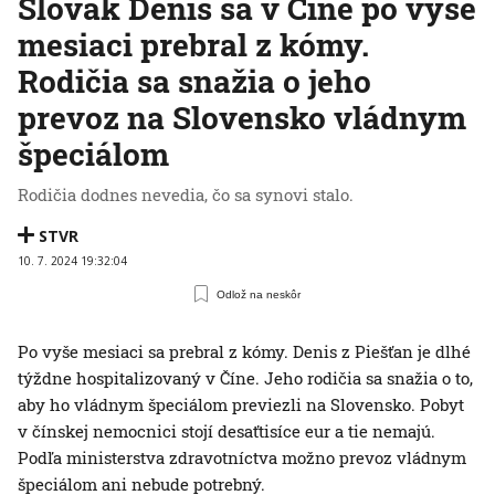
Slovák Denis sa v Číne po vyše
mesiaci prebral z kómy.
Rodičia sa snažia o jeho
prevoz na Slovensko vládnym
špeciálom
Rodičia dodnes nevedia, čo sa synovi stalo.
STVR
10. 7. 2024 19:32:04
Odlož na neskôr
Po vyše mesiaci sa prebral z kómy. Denis z Piešťan je dlhé
týždne hospitalizovaný v Číne. Jeho rodičia sa snažia o to,
aby ho vládnym špeciálom previezli na Slovensko. Pobyt
v čínskej nemocnici stojí desaťtisíce eur a tie nemajú.
Podľa ministerstva zdravotníctva možno prevoz vládnym
špeciálom ani nebude potrebný.