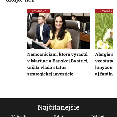
Slovensko
Slovensko
Nemocniciam, ktoré vyrastú
Alergie sú
v Martine a Banskej Bystrici,
vzostupe:
určila vláda status
hmyzom m
strategickej investície
aj fatálne
Najčítanejšie
24 hodín
3 dni
Týždeň