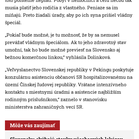
toto poistenie neplatí. Pobyt v nemocnici a celú liečbu tak
musia platiť jeho rodičia z vlastného. Peniaze sa im
míňajú. Preto žiadali úrady, aby po ich syna prišiel vládny
špeciál.
„Pokiaľ bude možné, je tu možnosť, že by sa nemusel
prevážať vládnym špeciálom. Ak to jeho zdravotný stav
umožní, tak ho bude možné previesť na Slovensko aj
bežnou komerčnou linkou,“ vyhlásila Dolinková.
„Veľvyslanectvo Slovenskej republiky v Pekingu poskytuje
konzulárnu asistenciu občanovi SR hospitalizovanému na
území Čínskej ľudovej republiky. Vrátane intenzívneho
kontaktu s miestnymi úradmi a asistencie najbližším
rodinným príslušníkom,“ zaznelo v stanovisku
ministerstva zahraničných vecí SR.
Môže vás zaujímať