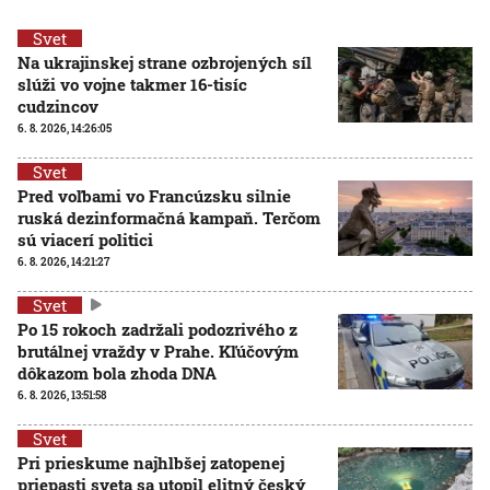
Svet
Na ukrajinskej strane ozbrojených síl
slúži vo vojne takmer 16-tisíc
cudzincov
6. 8. 2026, 14:26:05
Svet
Pred voľbami vo Francúzsku silnie
ruská dezinformačná kampaň. Terčom
sú viacerí politici
6. 8. 2026, 14:21:27
Svet
Po 15 rokoch zadržali podozrivého z
brutálnej vraždy v Prahe. Kľúčovým
dôkazom bola zhoda DNA
6. 8. 2026, 13:51:58
Svet
Pri prieskume najhlbšej zatopenej
priepasti sveta sa utopil elitný český