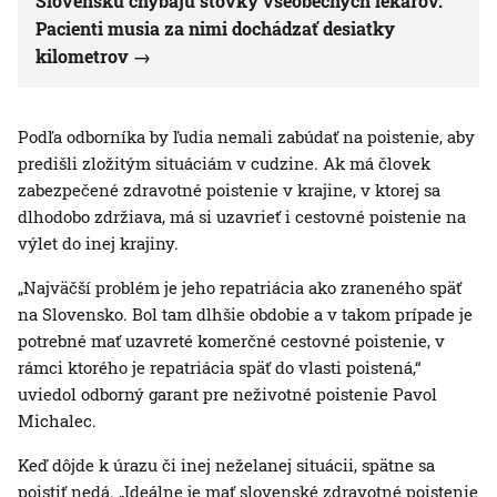
Slovensku chýbajú stovky všeobecných lekárov.
Pacienti musia za nimi dochádzať desiatky
kilometrov
Podľa odborníka by ľudia nemali zabúdať na poistenie, aby
predišli zložitým situáciám v cudzine. Ak má človek
zabezpečené zdravotné poistenie v krajine, v ktorej sa
dlhodobo zdržiava, má si uzavrieť i cestovné poistenie na
výlet do inej krajiny.
„Najväčší problém je jeho repatriácia ako zraneného späť
na Slovensko. Bol tam dlhšie obdobie a v takom prípade je
potrebné mať uzavreté komerčné cestovné poistenie, v
rámci ktorého je repatriácia späť do vlasti poistená,“
uviedol odborný garant pre neživotné poistenie Pavol
Michalec.
Keď dôjde k úrazu či inej neželanej situácii, spätne sa
poistiť nedá. „Ideálne je mať slovenské zdravotné poistenie