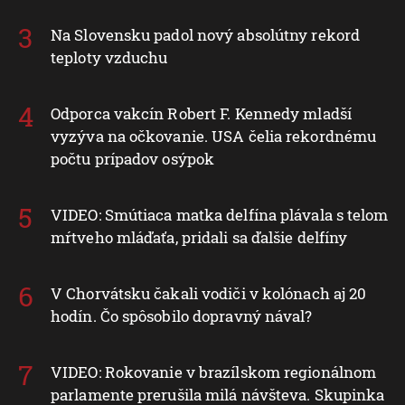
Na Slovensku padol nový absolútny rekord
teploty vzduchu
Odporca vakcín Robert F. Kennedy mladší
vyzýva na očkovanie. USA čelia rekordnému
počtu prípadov osýpok
VIDEO: Smútiaca matka delfína plávala s telom
mŕtveho mláďaťa, pridali sa ďalšie delfíny
V Chorvátsku čakali vodiči v kolónach aj 20
hodín. Čo spôsobilo dopravný nával?
VIDEO: Rokovanie v brazílskom regionálnom
parlamente prerušila milá návšteva. Skupinka