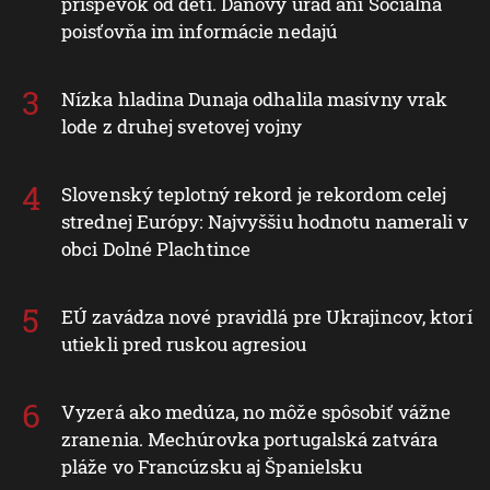
príspevok od detí. Daňový úrad ani Sociálna
poisťovňa im informácie nedajú
Nízka hladina Dunaja odhalila masívny vrak
lode z druhej svetovej vojny
Slovenský teplotný rekord je rekordom celej
strednej Európy: Najvyššiu hodnotu namerali v
obci Dolné Plachtince
EÚ zavádza nové pravidlá pre Ukrajincov, ktorí
utiekli pred ruskou agresiou
Vyzerá ako medúza, no môže spôsobiť vážne
zranenia. Mechúrovka portugalská zatvára
pláže vo Francúzsku aj Španielsku