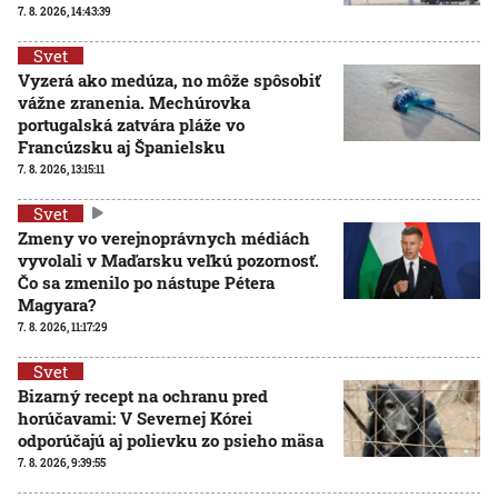
7. 8. 2026, 14:43:39
Svet
Vyzerá ako medúza, no môže spôsobiť
vážne zranenia. Mechúrovka
portugalská zatvára pláže vo
Francúzsku aj Španielsku
7. 8. 2026, 13:15:11
Svet
Zmeny vo verejnoprávnych médiách
vyvolali v Maďarsku veľkú pozornosť.
Čo sa zmenilo po nástupe Pétera
Magyara?
7. 8. 2026, 11:17:29
Svet
Bizarný recept na ochranu pred
horúčavami: V Severnej Kórei
odporúčajú aj polievku zo psieho mäsa
7. 8. 2026, 9:39:55