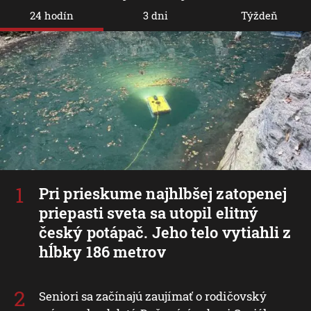
24 hodín
3 dni
Týždeň
Pri prieskume najhlbšej zatopenej
priepasti sveta sa utopil elitný
český potápač. Jeho telo vytiahli z
hĺbky 186 metrov
Seniori sa začínajú zaujímať o rodičovský