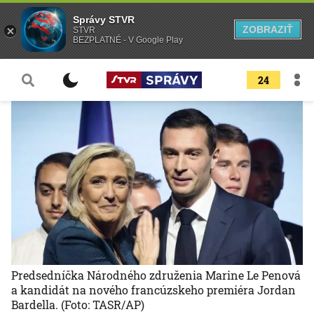
Správy STVR
ZOBRAZIŤ
STVR
BEZPLATNÉ - V Google Play
24
Predsedníčka Národného združenia Marine Le Penová
a kandidát na nového francúzskeho premiéra Jordan
Bardella.
(Foto: TASR/AP)