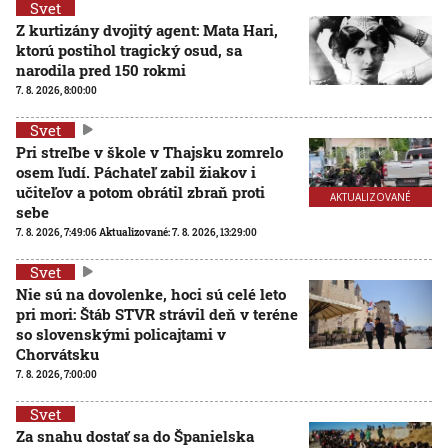
Svet
Z kurtizány dvojitý agent: Mata Hari,
ktorú postihol tragický osud, sa
narodila pred 150 rokmi
7. 8. 2026, 8:00:00
Svet
Pri streľbe v škole v Thajsku zomrelo
osem ľudí. Páchateľ zabil žiakov i
učiteľov a potom obrátil zbraň proti
AKTUALIZOVANÉ
sebe
7. 8. 2026, 7:49:06
Aktualizované:
7. 8. 2026, 13:29:00
Svet
Nie sú na dovolenke, hoci sú celé leto
pri mori: Štáb STVR strávil deň v teréne
so slovenskými policajtami v
Chorvátsku
7. 8. 2026, 7:00:00
Svet
Za snahu dostať sa do Španielska