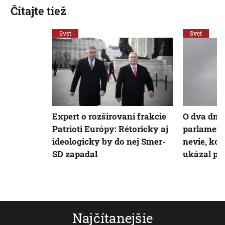
Čítajte tiež
Svet
Svet
Expert o rozširovaní frakcie
O dva dni 
Patrioti Európy: Rétoricky aj
parlament
ideologicky by do nej Smer-
nevie, koh
SD zapadal
ukázal pr
Najčítanejšie