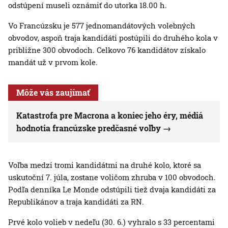
odstúpení museli oznámiť do utorka 18.00 h.
Vo Francúzsku je 577 jednomandátových volebných
obvodov, aspoň traja kandidáti postúpili do druhého kola v
približne 300 obvodoch. Celkovo 76 kandidátov získalo
mandát už v prvom kole.
Môže vás zaujímať
Katastrofa pre Macrona a koniec jeho éry, médiá
hodnotia francúzske predčasné voľby
Voľba medzi tromi kandidátmi na druhé kolo, ktoré sa
uskutoční 7. júla, zostane voličom zhruba v 100 obvodoch.
Podľa denníka Le Monde odstúpili tiež dvaja kandidáti za
Republikánov a traja kandidáti za RN.
Prvé kolo volieb v nedeľu (30. 6.) vyhralo s 33 percentami