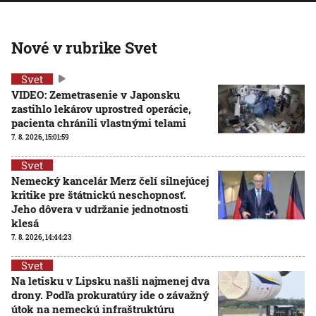
Nové v rubrike Svet
Svet
VIDEO: Zemetrasenie v Japonsku
zastihlo lekárov uprostred operácie,
pacienta chránili vlastnými telami
7. 8. 2026, 15:01:59
Svet
Nemecký kancelár Merz čelí silnejúcej
kritike pre štátnickú neschopnosť.
Jeho dôvera v udržanie jednotnosti
klesá
7. 8. 2026, 14:44:23
Svet
Na letisku v Lipsku našli najmenej dva
drony. Podľa prokuratúry ide o závažný
útok na nemeckú infraštruktúru