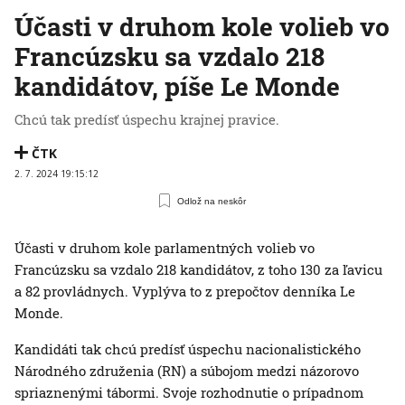
Účasti v druhom kole volieb vo
Francúzsku sa vzdalo 218
kandidátov, píše Le Monde
Chcú tak predísť úspechu krajnej pravice.
ČTK
2. 7. 2024 19:15:12
Odlož na neskôr
Účasti v druhom kole parlamentných volieb vo
Francúzsku sa vzdalo 218 kandidátov, z toho 130 za ľavicu
a 82 provládnych. Vyplýva to z prepočtov denníka Le
Monde.
Kandidáti tak chcú predísť úspechu nacionalistického
Národného združenia (RN) a súbojom medzi názorovo
spriaznenými tábormi. Svoje rozhodnutie o prípadnom