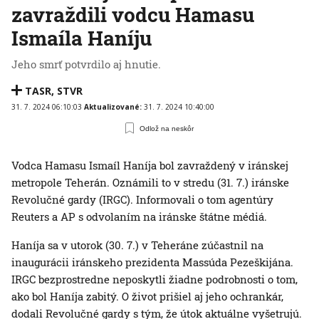
zavraždili vodcu Hamasu
Ismaíla Haníju
Jeho smrť potvrdilo aj hnutie.
TASR
,
STVR
31. 7. 2024 06:10:03
Aktualizované:
31. 7. 2024 10:40:00
Odlož na neskôr
Vodca Hamasu Ismaíl Haníja bol zavraždený v iránskej
metropole Teherán. Oznámili to v stredu (31. 7.) iránske
Revolučné gardy (IRGC). Informovali o tom agentúry
Reuters a AP s odvolaním na iránske štátne médiá.
Haníja sa v utorok (30. 7.) v Teheráne zúčastnil na
inaugurácii iránskeho prezidenta Massúda Pezeškijána.
IRGC bezprostredne neposkytli žiadne podrobnosti o tom,
ako bol Haníja zabitý. O život prišiel aj jeho ochrankár,
dodali Revolučné gardy s tým, že útok aktuálne vyšetrujú.