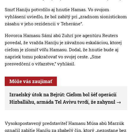
Smrť Haníju potvrdilo aj hnutie Hamas. Vo svojom
vyhlásení uviedlo, že bol zabitý pri „zradnom sionistickom
zásahu v jeho rezidencii v Teheráne“.
Hovorca Hamasu Sámí abú Zuhrí pre agentúru Reuters
povedal, že vražda Haníju je závažnou eskaláciou, ktorej
cieľom je zlomiť vôľu Hamasu. Dodal, že hnutie bude aj
napriek tomu pokračovať vo svojej ceste. „Sme
presvedčení o víťazstve,“ vyhlásil.
Môže vás zaujímať
Izraelský útok na Bejrút: Cieľom bol šéf operácií
Hizballáhu, armáda Tel Avivu tvrdí, že zahynul
Vysokopostavený predstaviteľ Hamasu Músa abú Marzúk
označil zabitie Haníju za zbabelý čin, ktorý „nezostane bez