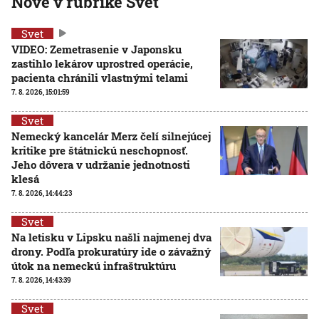
Nové v rubrike Svet
Svet
VIDEO: Zemetrasenie v Japonsku
zastihlo lekárov uprostred operácie,
pacienta chránili vlastnými telami
7. 8. 2026, 15:01:59
Svet
Nemecký kancelár Merz čelí silnejúcej
kritike pre štátnickú neschopnosť.
Jeho dôvera v udržanie jednotnosti
klesá
7. 8. 2026, 14:44:23
Svet
Na letisku v Lipsku našli najmenej dva
drony. Podľa prokuratúry ide o závažný
útok na nemeckú infraštruktúru
7. 8. 2026, 14:43:39
Svet