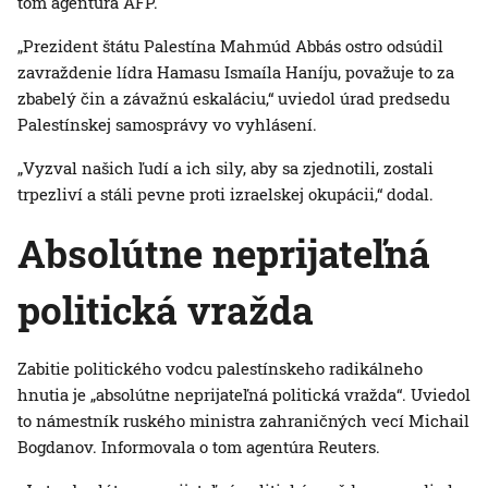
tom agentúra AFP.
„Prezident štátu Palestína Mahmúd Abbás ostro odsúdil
zavraždenie lídra Hamasu Ismaíla Haníju, považuje to za
zbabelý čin a závažnú eskaláciu,“ uviedol úrad predsedu
Palestínskej samosprávy vo vyhlásení.
„Vyzval našich ľudí a ich sily, aby sa zjednotili, zostali
trpezliví a stáli pevne proti izraelskej okupácii,“ dodal.
Absolútne neprijateľná
politická vražda
Zabitie politického vodcu palestínskeho radikálneho
hnutia je „absolútne neprijateľná politická vražda“. Uviedol
to námestník ruského ministra zahraničných vecí Michail
Bogdanov. Informovala o tom agentúra Reuters.