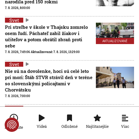
narodila pred 150 rokmi
7. 8. 2026, 8:00:00
Svet
Pri streľbe v škole v Thajsku zomrelo
osem ľudí. Páchateľ zabil žiakov i
učiteľov a potom obrátil zbraň proti
AKTUALIZOVANÉ
sebe
7. 8. 2026, 7:49:06
Aktualizované:
7. 8. 2026, 13:29:00
Svet
Nie sú na dovolenke, hoci sú celé leto
pri mori: Štáb STVR strávil deň v teréne
so slovenskými policajtami v
Chorvátsku
7. 8. 2026, 7:00:00
Svet
Za snahu dostať sa do Španielska
zaplatili životom: Starosta Ceuty
Viac
Videá
Odložené
Najčítanejšie
oznámil tragickú bilanciu migračnej
Po minúte
krízy