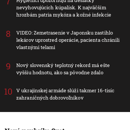
Hygienici upozorňujú na desiatky
nevyhovujúcich kúpalísk. K najväčším
hrozbám patria mykóza a kožné infekcie
VIDEO: Zemetrasenie v Japonsku zastihlo
lekárov uprostred operácie, pacienta chránili
vlastnými telami
Nový slovenský teplotný rekord má ešte
vyššiu hodnotu, ako sa pôvodne zdalo
V ukrajinskej armáde slúži takmer 16-tisíc
zahraničných dobrovoľníkov