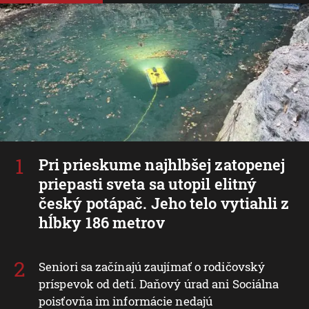
Pri prieskume najhlbšej zatopenej
priepasti sveta sa utopil elitný
český potápač. Jeho telo vytiahli z
hĺbky 186 metrov
Seniori sa začínajú zaujímať o rodičovský
príspevok od detí. Daňový úrad ani Sociálna
poisťovňa im informácie nedajú