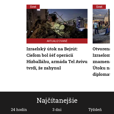
Svet
Svet
AKTUALIZOVANÉ
Izraelský útok na Bejrút:
Otvorená 
Cieľom bol šéf operácií
Izraelom 
Hizballáhu, armáda Tel Avivu
znamenala
tvrdí, že zahynul
Útoku na 
diplomati 
Najčítanejšie
24 hodín
3 dni
Týždeň