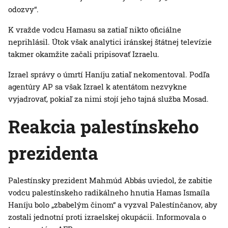
odozvy“.
K vražde vodcu Hamasu sa zatiaľ nikto oficiálne
neprihlásil. Útok však analytici iránskej štátnej televízie
takmer okamžite začali pripisovať Izraelu.
Izrael správy o úmrtí Haníju zatiaľ nekomentoval. Podľa
agentúry AP sa však Izrael k atentátom nezvykne
vyjadrovať, pokiaľ za nimi stojí jeho tajná služba Mosad.
Reakcia palestínskeho
prezidenta
Palestínsky prezident Mahmúd Abbás uviedol, že zabitie
vodcu palestínskeho radikálneho hnutia Hamas Ismaíla
Haníju bolo „zbabelým činom“ a vyzval Palestínčanov, aby
zostali jednotní proti izraelskej okupácii. Informovala o