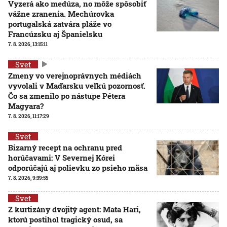
Vyzerá ako medúza, no môže spôsobiť
vážne zranenia. Mechúrovka
portugalská zatvára pláže vo
Francúzsku aj Španielsku
7. 8. 2026, 13:15:11
Svet
Zmeny vo verejnoprávnych médiách
vyvolali v Maďarsku veľkú pozornosť.
Čo sa zmenilo po nástupe Pétera
Magyara?
7. 8. 2026, 11:17:29
Svet
Bizarný recept na ochranu pred
horúčavami: V Severnej Kórei
odporúčajú aj polievku zo psieho mäsa
7. 8. 2026, 9:39:55
Svet
Z kurtizány dvojitý agent: Mata Hari,
ktorú postihol tragický osud, sa