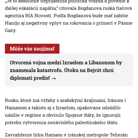
„Je to absolútne neprijateľná politická vražda a povedie k
ďalšej eskalácii napätia,“ citovala Bogdanova ruská tlačová
agentúra RIA Novosti. Podľa Bogdanova bude mať zabitie
Haníju aj negatívny vplyv na rokovania o prímerí v Pásme
Gazy.
Môže vás zaujímať
Otvorená vojna medzi Izraelom a Libanonom by
znamenala katastrofu. Útoku na Bejrút chcú
diplomati predísť
Rusko, ktoré má vzťahy s arabskými krajinami, Iránom i
Hamasom a takisto aj s Izraelom, opakovane odsúdilo
násilie v regióne a obvinilo Spojené štáty, že ignorujú
potrebu vytvorenia nezávislého palestínskeho štátu.
Zavraždenie lídra Hamasu v iránskej metropole Teherán