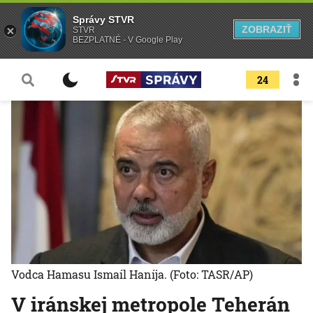
Správy STVR
ZOBRAZIŤ
STVR
BEZPLATNÉ - V Google Play
24
Vodca Hamasu Ismaíl Haníja.
(Foto: TASR/AP)
V iránskej metropole Teherán