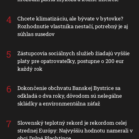
Chcete klimatizáciu, ale bývate v bytovke?
Rozhodnutie vlastníka nestačí, potrebný je aj
súhlas susedov
Zástupcovia sociálnych služieb žiadajú vyššie
platy pre opatrovateľky, postupne o 200 eur
každý rok
Dokončenie obchvatu Banskej Bystrice sa
odkladá o dva roky, dôvodom sú nelegálne
skládky a environmentálna záťaž
Slovenský teplotný rekord je rekordom celej
strednej Európy: Najvyššiu hodnotu namerali v
obci Dolné Plachtince