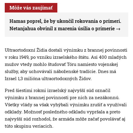
Môže vás zaujímať
Hamas poprel, že by ukončil rokovania o prímerí.
Netanjahua obvinil z marenia úsilia o prímerie
Ultraortodoxní Židia dostali výnimku z brannej povinnosti
v roku 1949, po vzniku izraelského štátu. Asi 400 mladých
mužov vtedy mohlo študovať Tóru namiesto vojenskej
služby, aby uchovávali náboženské tradície. Dnes má
Izrael 1,3 milióna ultraortodoxných Židov.
Pred šiestimi rokmi izraelský najvyšší súd označil
výnimku z brannej povinnosti pre nich za nezákonnú.
Všetky vlády sa však vyhýbali výnimku zrušiť a využívali
odklady. Možnosť posledného odkladu vypršala a preto
najvyšší súd rozhodol, že armáda môže začať povolávať aj
túto skupinu veriacich.