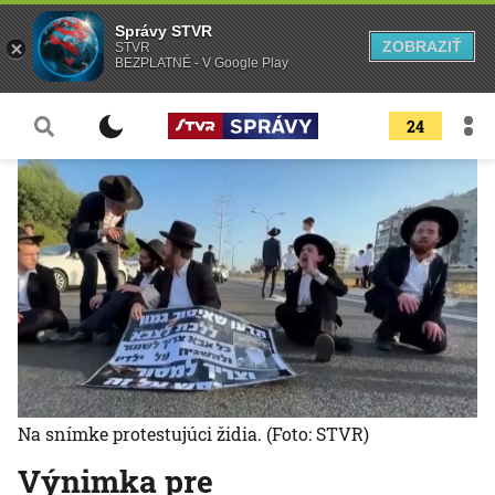
Správy STVR
ZOBRAZIŤ
STVR
BEZPLATNÉ - V Google Play
24
Na snímke protestujúci židia.
(Foto: STVR)
Výnimka pre