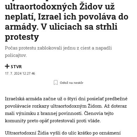
ultraortodoxných Židov už
neplatí, Izrael ich povoláva do
armády. V uliciach sa strhli
protesty
Počas protestu zablokovali jednu z ciest a napadli
policajtov.
STVR
17. 7. 2024 12:27:46
Odlož na neskôr
Izraelská armáda začne už o štyri dni posielať predbežné
povolávacie rozkazy ultraortodoxným Židom. Až doteraz
mali výnimku z brannej povinnosti. Členovia tejto
komunity preto opäť protestovali proti vláde.
Ultraortodoxní Židia vyšli do ulíc krátko po oznámení