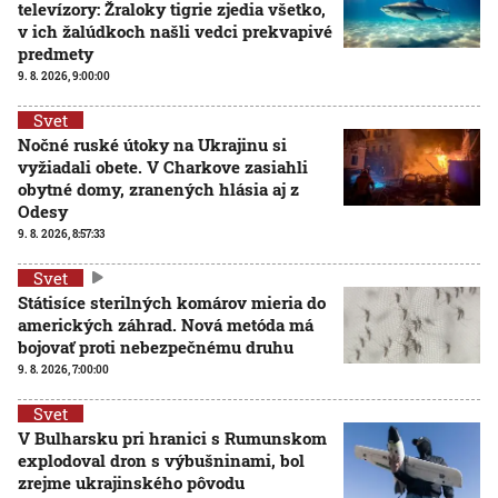
televízory: Žraloky tigrie zjedia všetko,
v ich žalúdkoch našli vedci prekvapivé
predmety
9. 8. 2026, 9:00:00
Svet
Nočné ruské útoky na Ukrajinu si
vyžiadali obete. V Charkove zasiahli
obytné domy, zranených hlásia aj z
Odesy
9. 8. 2026, 8:57:33
Svet
Státisíce sterilných komárov mieria do
amerických záhrad. Nová metóda má
bojovať proti nebezpečnému druhu
9. 8. 2026, 7:00:00
Svet
V Bulharsku pri hranici s Rumunskom
explodoval dron s výbušninami, bol
zrejme ukrajinského pôvodu