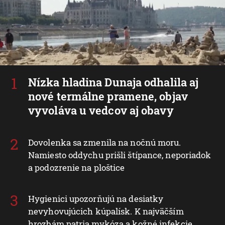
Nízka hladina Dunaja odhalila aj
nové termálne pramene, objav
vyvoláva u vedcov aj obavy
Dovolenka sa zmenila na nočnú moru.
Namiesto oddychu prišli štípance, neporiadok
a podozrenie na ploštice
Hygienici upozorňujú na desiatky
nevyhovujúcich kúpalísk. K najväčším
hrozbám patria mykóza a kožné infekcie