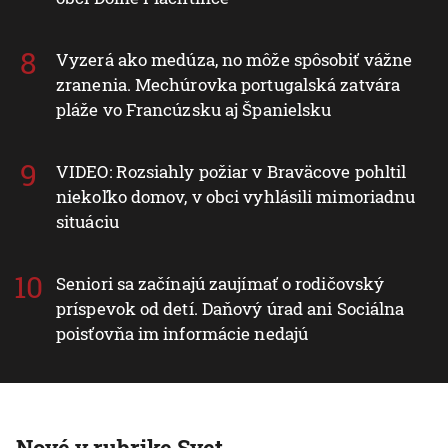
Vyzerá ako medúza, no môže spôsobiť vážne
zranenia. Mechúrovka portugalská zatvára
pláže vo Francúzsku aj Španielsku
VIDEO: Rozsiahly požiar v Braväcove pohltil
niekoľko domov, v obci vyhlásili mimoriadnu
situáciu
Seniori sa začínajú zaujímať o rodičovský
príspevok od detí. Daňový úrad ani Sociálna
poisťovňa im informácie nedajú
Nové v rubrike Svet