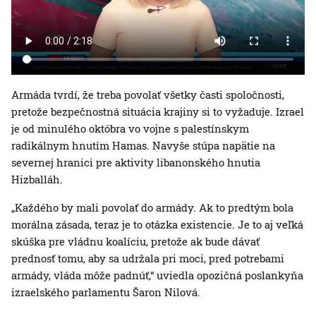
Armáda tvrdí, že treba povolať všetky časti spoločnosti,
pretože bezpečnostná situácia krajiny si to vyžaduje. Izrael
je od minulého októbra vo vojne s palestínskym
radikálnym hnutím Hamas. Navyše stúpa napätie na
severnej hranici pre aktivity libanonského hnutia
Hizballáh.
„Každého by mali povolať do armády. Ak to predtým bola
morálna zásada, teraz je to otázka existencie. Je to aj veľká
skúška pre vládnu koalíciu, pretože ak bude dávať
prednosť tomu, aby sa udržala pri moci, pred potrebami
armády, vláda môže padnúť,“ uviedla opozičná poslankyňa
izraelského parlamentu Šaron Nilová.