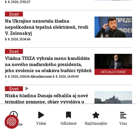
8. 8. 2026, 17:52:27
Svet
Na Ukrajine nezostala žiadna
nepoškodená tepelná elektráreň, tvrdí
V. Zelenskyj
8. 8. 2026, 15:34:46
Svet
Vládna TISZA vybrala meno kandidáta
na nového maďarského prezidenta,
jeho zvolenie sa očakáva budúci týždeň
AKTUALIZOVANÉ
8. 8. 2026, 13:51:54
Aktualizované:
8. 8. 2026, 14:49:00
Svet
Nízka hladina Dunaja odhalila aj nové
termálne pramene, objav vyvoláva u
vedcov aj obavy
8. 8. 2026, 11:30:31
Viac
Videá
Odložené
Najčítanejšie
Po minúte