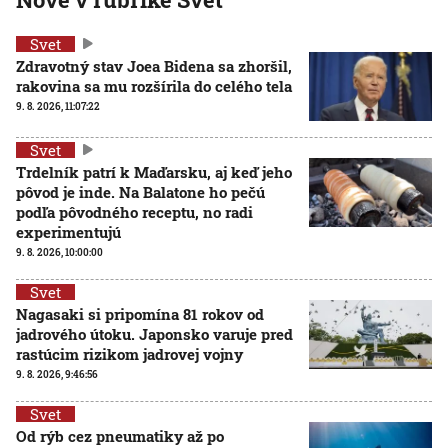
Svet
Zdravotný stav Joea Bidena sa zhoršil,
rakovina sa mu rozšírila do celého tela
9. 8. 2026, 11:07:22
Svet
Trdelník patrí k Maďarsku, aj keď jeho
pôvod je inde. Na Balatone ho pečú
podľa pôvodného receptu, no radi
experimentujú
9. 8. 2026, 10:00:00
Svet
Nagasaki si pripomína 81 rokov od
jadrového útoku. Japonsko varuje pred
rastúcim rizikom jadrovej vojny
9. 8. 2026, 9:46:56
Svet
Od rýb cez pneumatiky až po