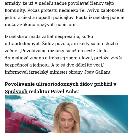
armády, že už v nedeľu začne povolávať členov tejto
komunity. Počas protestu neďaleko Tel Avivu zablokovali
jednu z ciest a napadli policajtov. Podľa izraelskej polície
mužov zákona nazývali nacistami.
Izraelská armáda zatiaľ nespresnila, koľko
ultraortodoxných Židov povolá, ani kedy sa ich služba
začne. „Povolávacie rozkazy sú už na ceste. Je to
dramatická zmena a treba jej zagratulovať, pretože zvýši
bezpečnosť a jednotu. A to sú dve dôležité veci,“
informoval izraelský minister obrany Joav Gallant.
Povolávanie ultraortodoxných židov priblížil v
Správach
redaktor Pavel Achs: