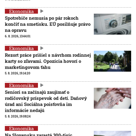
Ekonomika
Spotrebiče nemusia po pár rokoch
končiť na smetisku. EÚ posilňuje právo
na opravu
6. 8. 2026, 13:44:01
Ekonomika
Rezort práce prišiel s návrhom rodinnej
karty so zľavami. Opozícia hovorí o
marketingovom ťahu
5. 8. 2026, 19:14:20
Ekonomika
Seniori sa začínajú zaujímať o
rodičovský príspevok od detí. Daňový
úrad ani Sociálna poisťovňa im
informácie nedajú
5. 8. 2026, 19:08:24
Ekonomika
Na Slovensku zarastá 300-tisíc