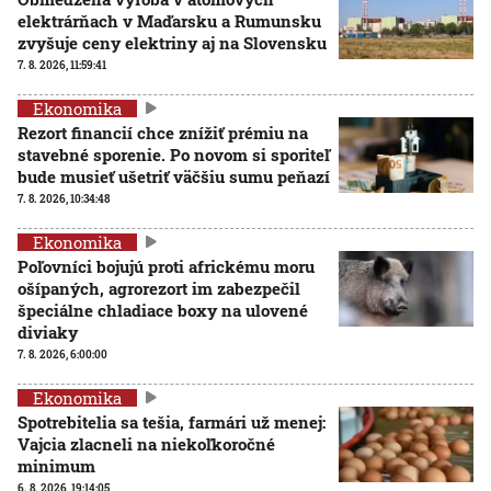
elektrárňach v Maďarsku a Rumunsku
zvyšuje ceny elektriny aj na Slovensku
7. 8. 2026, 11:59:41
Ekonomika
Rezort financií chce znížiť prémiu na
stavebné sporenie. Po novom si sporiteľ
bude musieť ušetriť väčšiu sumu peňazí
7. 8. 2026, 10:34:48
Ekonomika
Poľovníci bojujú proti africkému moru
ošípaných, agrorezort im zabezpečil
špeciálne chladiace boxy na ulovené
diviaky
7. 8. 2026, 6:00:00
Ekonomika
Spotrebitelia sa tešia, farmári už menej:
Vajcia zlacneli na niekoľkoročné
minimum
6. 8. 2026, 19:14:05