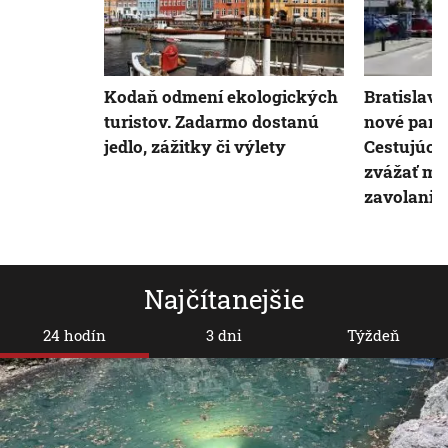
Kodaň odmení ekologických
Bratislavs
turistov. Zadarmo dostanú
nové park
jedlo, zážitky či výlety
Cestujúci
zvážať mi
zavolanie
Najčítanejšie
24 hodín
3 dni
Týždeň