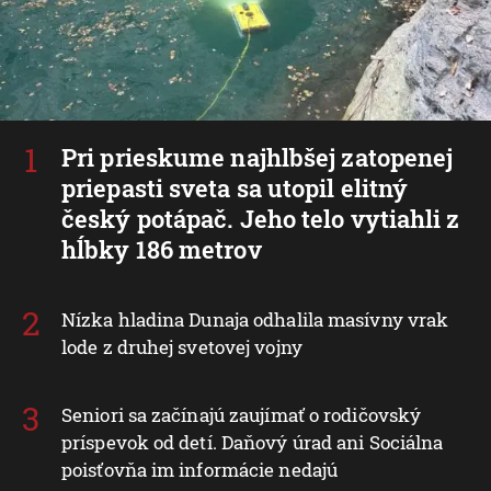
Pri prieskume najhlbšej zatopenej
priepasti sveta sa utopil elitný
český potápač. Jeho telo vytiahli z
hĺbky 186 metrov
Nízka hladina Dunaja odhalila masívny vrak
lode z druhej svetovej vojny
Seniori sa začínajú zaujímať o rodičovský
príspevok od detí. Daňový úrad ani Sociálna
poisťovňa im informácie nedajú