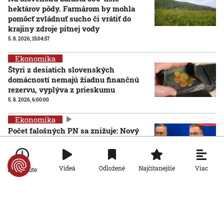
hektárov pôdy. Farmárom by mohla
pomôcť zvládnuť sucho či vrátiť do
krajiny zdroje pitnej vody
5. 8. 2026, 15:04:57
Ekonomika
Štyri z desiatich slovenských
domácností nemajú žiadnu finančnú
rezervu, vyplýva z prieskumu
5. 8. 2026, 6:00:00
Ekonomika
Počet falošných PN sa znižuje: Nový
systém Sociálnej poisťovni ušetril
desiatky miliónov eur
4. 8. 2026, 19:11:30
Viac
Videá
Odložené
Najčítanejšie
Po minúte
Ekonomika
Slovensko stojí pred hrozbou epidémie
starnutia populácie. Odborníci hovoria
o bode zlomu
4. 8. 2026, 6:00:00