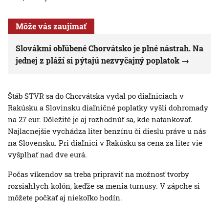
Môže vás zaujímať
Slovákmi obľúbené Chorvátsko je plné nástrah. Na
jednej z pláží si pýtajú nezvyčajný poplatok
Štáb STVR sa do Chorvátska vydal po diaľniciach v
Rakúsku a Slovinsku diaľničné poplatky vyšli dohromady
na 27 eur. Dôležité je aj rozhodnúť sa, kde natankovať.
Najlacnejšie vychádza liter benzínu či dieslu práve u nás
na Slovensku. Pri diaľnici v Rakúsku sa cena za liter vie
vyšplhať nad dve eurá.
Počas víkendov sa treba pripraviť na možnosť tvorby
rozsiahlych kolón, keďže sa menia turnusy. V zápche si
môžete počkať aj niekoľko hodín.