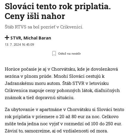
Slováci tento rok priplatia.
Ceny išli nahor
Štáb RTVS sa bol pozrieť v Crikvenici.
STVR
,
Michal Baran
13. 7. 2024 16:45:09
Odlož na neskôr
Horúce počasie je aj v Chorvátsku, kde je dovolenková
sezóna v plnom prúde. Mnohí Slováci cestujú k
Jadranskému moru autom. Štáb STVR v letovisku
Crikvenica mapuje ceny pohonných látok, diaľničných
známok a tiež dopravnú situáciu.
Za ubytovanie v apartmáne v Chorvátsku si Slováci tento
rok priplatia v priemere o 20 až 80 eur za noc. Celkovo
môže teda jedna noc vyjsť v rozmedzí od 100 do 250 eur.
Závisí to, samozrejme, aj od vzdialenosti od mora.