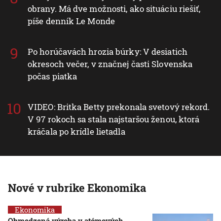
obrany. Má dve možnosti, ako situáciu riešiť,
píše denník Le Monde
Po horúčavách hrozia búrky: V desiatich
okresoch večer, v značnej časti Slovenska
počas piatka
VIDEO: Britka Betty prekonala svetový rekord.
V 97 rokoch sa stala najstaršou ženou, ktorá
kráčala po krídle lietadla
Nové v rubrike Ekonomika
Ekonomika
Obmedzená výroba v atómových