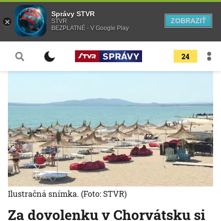
Správy STVR
ZOBRAZIŤ
STVR
BEZPLATNÉ - V Google Play
24
Ilustračná snímka.
(Foto: STVR)
Za dovolenku v Chorvátsku si