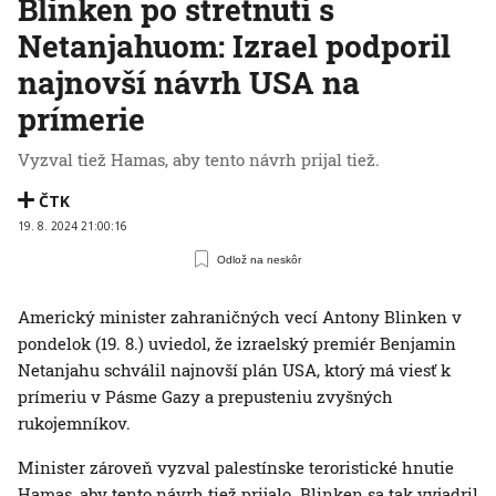
Blinken po stretnutí s
Netanjahuom: Izrael podporil
najnovší návrh USA na
prímerie
Vyzval tiež Hamas, aby tento návrh prijal tiež.
ČTK
19. 8. 2024 21:00:16
Odlož na neskôr
Americký minister zahraničných vecí Antony Blinken v
pondelok (19. 8.) uviedol, že izraelský premiér Benjamin
Netanjahu schválil najnovší plán USA, ktorý má viesť k
prímeriu v Pásme Gazy a prepusteniu zvyšných
rukojemníkov.
Minister zároveň vyzval palestínske teroristické hnutie
Hamas, aby tento návrh tiež prijalo. Blinken sa tak vyjadril