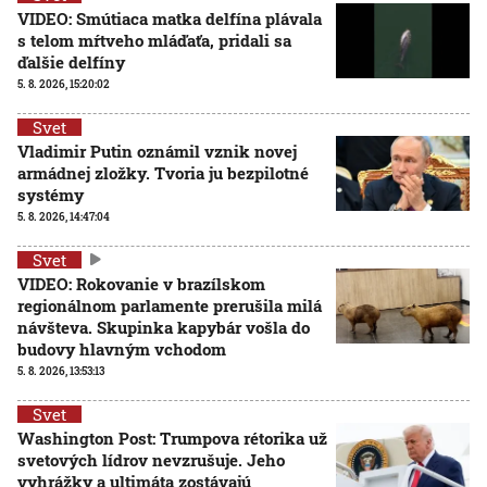
VIDEO: Smútiaca matka delfína plávala
s telom mŕtveho mláďaťa, pridali sa
ďalšie delfíny
5. 8. 2026, 15:20:02
Svet
Vladimir Putin oznámil vznik novej
armádnej zložky. Tvoria ju bezpilotné
systémy
5. 8. 2026, 14:47:04
Svet
VIDEO: Rokovanie v brazílskom
regionálnom parlamente prerušila milá
návšteva. Skupinka kapybár vošla do
budovy hlavným vchodom
5. 8. 2026, 13:53:13
Svet
Washington Post: Trumpova rétorika už
svetových lídrov nevzrušuje. Jeho
vyhrážky a ultimáta zostávajú