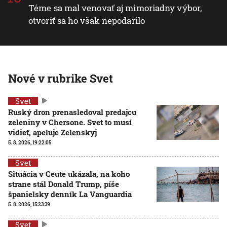
Téme sa mal venovať aj mimoriadny výbor,
otvoriť sa ho však nepodarilo
Nové v rubrike Svet
Svet
Ruský dron prenasledoval predajcu
zeleniny v Chersone. Svet to musí
vidieť, apeluje Zelenskyj
5. 8. 2026, 19:22:05
Svet
Situácia v Ceute ukázala, na koho
strane stál Donald Trump, píše
španielsky denník La Vanguardia
5. 8. 2026, 15:23:39
Svet