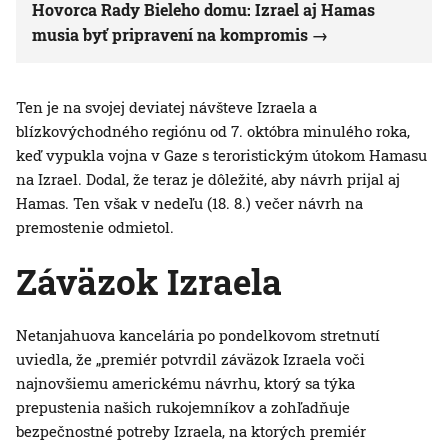
Hovorca Rady Bieleho domu: Izrael aj Hamas
musia byť pripravení na kompromis
Ten je na svojej deviatej návšteve Izraela a
blízkovýchodného regiónu od 7. októbra minulého roka,
keď vypukla vojna v Gaze s teroristickým útokom Hamasu
na Izrael. Dodal, že teraz je dôležité, aby návrh prijal aj
Hamas. Ten však v nedeľu (18. 8.) večer návrh na
premostenie odmietol.
Záväzok Izraela
Netanjahuova kancelária po pondelkovom stretnutí
uviedla, že „premiér potvrdil záväzok Izraela voči
najnovšiemu americkému návrhu, ktorý sa týka
prepustenia našich rukojemníkov a zohľadňuje
bezpečnostné potreby Izraela, na ktorých premiér