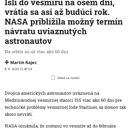
Išli do vesmíru na osem dní,
vrátia sa asi až budúci rok.
NASA priblížila možný termín
návratu uviaznutých
astronautov
Na orbite sú už viac ako 60 dní.
Martin Rajec
8. 8. 2024 12:40:54
Odlož na neskôr
Dvojica amerických astronautov uväznená na
Medzinárodnej vesmírnej stanici ISS viac ako 60 dní pre
technické problémy vesmírnej lode Starliner, sa domov tak
skoro nevráti.
NASA oznámila, že zostanú vo vesmíre až do februára