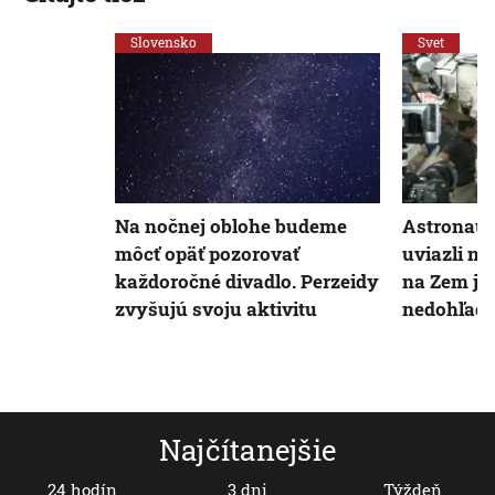
Slovensko
Svet
Na nočnej oblohe budeme
Astronaut
môcť opäť pozorovať
uviazli na
každoročné divadlo. Perzeidy
na Zem je 
zvyšujú svoju aktivitu
nedohľad
Najčítanejšie
24 hodín
3 dni
Týždeň