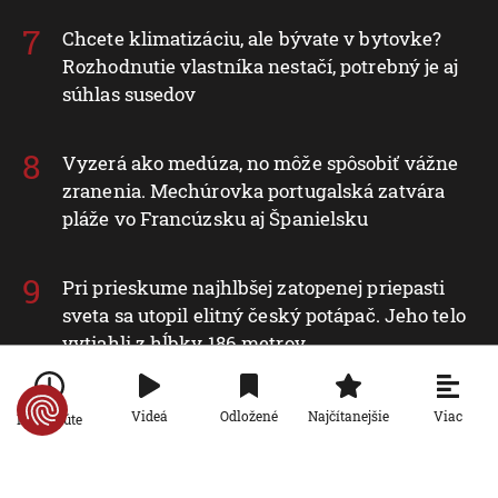
Chcete klimatizáciu, ale bývate v bytovke?
Rozhodnutie vlastníka nestačí, potrebný je aj
súhlas susedov
Vyzerá ako medúza, no môže spôsobiť vážne
zranenia. Mechúrovka portugalská zatvára
pláže vo Francúzsku aj Španielsku
Pri prieskume najhlbšej zatopenej priepasti
sveta sa utopil elitný český potápač. Jeho telo
vytiahli z hĺbky 186 metrov
Seniori sa začínajú zaujímať o rodičovský
Viac
Videá
Odložené
Najčítanejšie
Po minúte
príspevok od detí. Daňový úrad ani Sociálna
poisťovňa im informácie nedajú