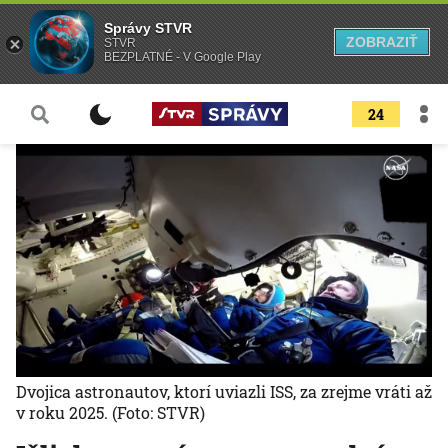
Správy STVR
ZOBRAZIŤ
STVR
BEZPLATNÉ - V Google Play
24
Dvojica astronautov, ktorí uviazli ISS, za zrejme vráti až
v roku 2025.
(Foto: STVR)