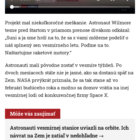
Projekt mal niekoľkoročné meškanie. Astronaut Wilmore
tesne pred štartom v priamom prenose divákom odkázal:
„Suni a ja sme hrdí na to, že sa s vami môžeme podeliť o
náš splnený sen vesmírneho letu. Poďme na to.
Naštartujme raketové motory.“
Astronauti mali pôvodne zostať v vesmíre týždeň. Po
dvoch mesiacoch stále nie je jasné, ako sa dostanú späť na
Zem. NASA prvýkrát priznala, že sa tak stane až vo
februári budúceho roka a možno sa domov vrátia na inej
vesmírnej lodi od konkurenčnej firmy Space X.
Môže vás zaujímať
Astronauti vesmírnej stanice uviazli na orbite. Ich
návrat na Zem je zatiaľ v nedohľadne