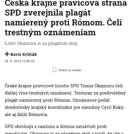
Česká krajne pravicová strana
SPD zverejnila plagát
namierený proti Rómom. Čelí
trestným oznámeniam
Líder Okamura si za plagátom stojí.
Boris Kršňák
26. 8. 2024 15:08:24
Odlož na neskôr
České krajne pravicové hnutie SPD Tomia Okamuru čelí
ďalšej vlne trestných oznámení. Tentoraz za predvolebný
plagát namierený proti Rómom. Oznámenie podal
stredočeský krajský koordinátor pre menšiny Cyril Koky,
ale aj ďalší Rómovia.
SPD obviňujú z rasizmu a šírenia nenávisti proti
menšinám. Okamura si za plagátom stojí a tvrdí, že ide o