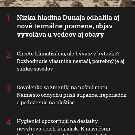
Nízka hladina Dunaja odhalila aj
nové termálne pramene, objav
vyvoláva u vedcov aj obavy
Chcete klimatizáciu, ale bývate v bytovke?
Rozhodnutie vlastníka nestačí, potrebný je aj
súhlas susedov
Dovolenka sa zmenila na nočnú moru.
Namiesto oddychu prišli štípance, neporiadok
a podozrenie na ploštice
Hygienici upozorňujú na desiatky
nevyhovujúcich kúpalísk. K najväčším