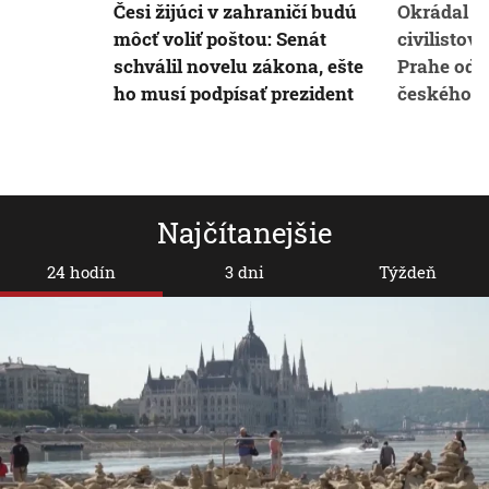
Česi žijúci v zahraničí budú
Okrádal p
môcť voliť poštou: Senát
civilistov
schválil novelu zákona, ešte
Prahe ods
ho musí podpísať prezident
českého v
Najčítanejšie
24 hodín
3 dni
Týždeň