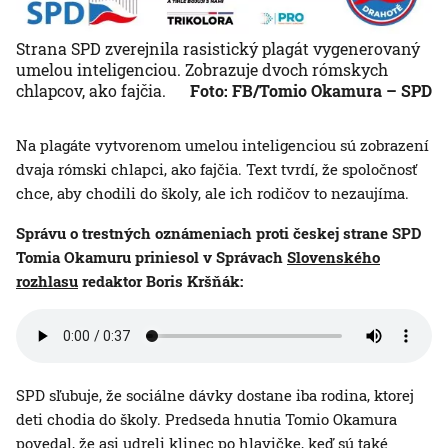
Strana SPD zverejnila rasistický plagát vygenerovaný
umelou inteligenciou. Zobrazuje dvoch rómskych
chlapcov, ako fajčia.
Foto: FB/Tomio Okamura – SPD
Na plagáte vytvorenom umelou inteligenciou sú zobrazení
dvaja rómski chlapci, ako fajčia. Text tvrdí, že spoločnosť
chce, aby chodili do školy, ale ich rodičov to nezaujíma.
Správu o trestných oznámeniach proti českej strane SPD
Tomia Okamuru priniesol v Správach
Slovenského
rozhlasu
redaktor Boris Kršňák:
SPD sľubuje, že sociálne dávky dostane iba rodina, ktorej
deti chodia do školy. Predseda hnutia Tomio Okamura
povedal, že asi udreli klinec po hlavičke, keď sú také