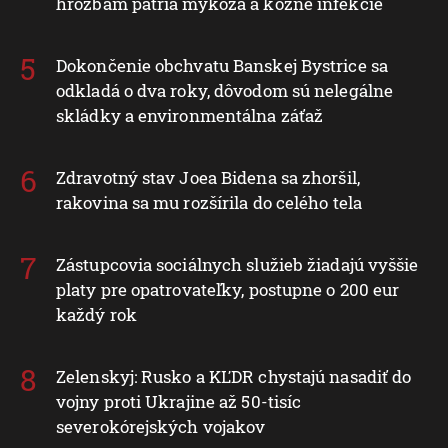
hrozbám patria mykóza a kožné infekcie
Dokončenie obchvatu Banskej Bystrice sa
odkladá o dva roky, dôvodom sú nelegálne
skládky a environmentálna záťaž
Zdravotný stav Joea Bidena sa zhoršil,
rakovina sa mu rozšírila do celého tela
Zástupcovia sociálnych služieb žiadajú vyššie
platy pre opatrovateľky, postupne o 200 eur
každý rok
Zelenskyj: Rusko a KĽDR chystajú nasadiť do
vojny proti Ukrajine až 50-tisíc
severokórejských vojakov