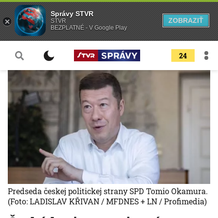
Správy STVR
ZOBRAZIŤ
STVR
BEZPLATNÉ - V Google Play
24
Predseda českej politickej strany SPD Tomio Okamura.
(Foto: LADISLAV KŘIVAN / MFDNES + LN / Profimedia)