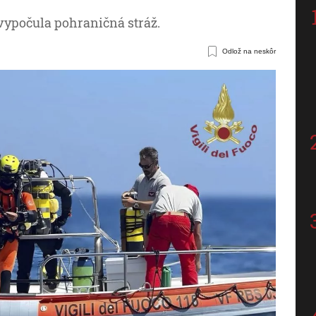
 vypočula pohraničná stráž.
Odlož na neskôr