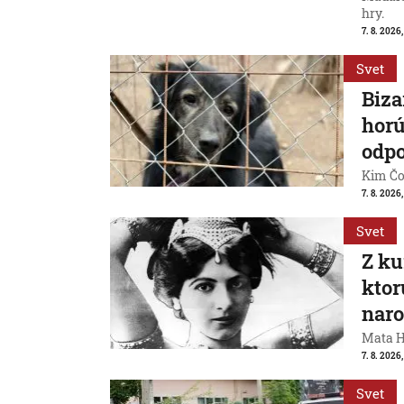
hry.
7. 8. 2026,
Svet
Biza
horú
odpo
Kim Čon
7. 8. 2026,
Svet
Z ku
ktor
naro
Mata Ha
7. 8. 2026
Svet