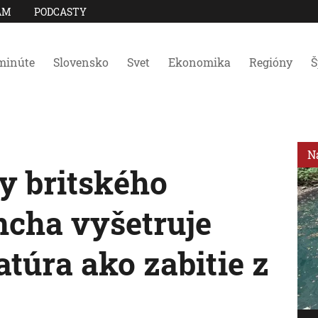
AM
PODCASTY
minúte
Slovensko
Svet
Ekonomika
Regióny
Š
N
y britského
ncha vyšetruje
atúra ako zabitie z