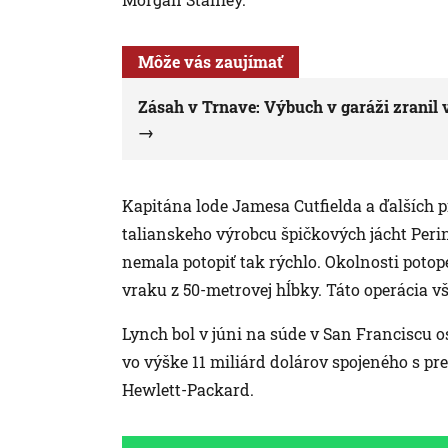
Môže vás zaujímať
Zásah v Trnave: Výbuch v garáži zranil v
Kapitána lode Jamesa Cutfielda a ďalších p
talianskeho výrobcu špičkových jácht Peri
nemala potopiť tak rýchlo. Okolnosti potop
vraku z 50-metrovej hĺbky. Táto operácia 
Lynch bol v júni na súde v San Franciscu 
vo výške 11 miliárd dolárov spojeného s pr
Hewlett-Packard.