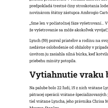
predpokladá trestné činy stroskotania lode
novinárom štátny zástupca Ambrogio Cartos
„Sme len v počiatočnej fáze vyšetrovaní… V 
že vyšetrovanie sa môže akokoľvek vyvíjať,
Lynch (59) pozval priateľov a rodinu na svo
nedávne oslobodenie od obžaloby v prípad
úsvitom ju zasiahla silná búrka, keď kotvil
priebehu minúty potopila.
Vytiahnutie vraku
Na palube bolo 22 ľudí, 15 z nich vrátane L
pátracej operácii vrátane špecializovaných 
tiel vrátane Lyncha, jeho právnika Chrisa
Morgan Stanley.