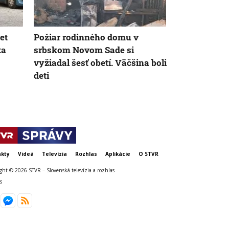
AK
et
Požiar rodinného domu v
V malej zoo 
ta
srbskom Novom Sade si
majiteľa šel
vyžiadal šesť obetí. Väčšina boli
staral. Muž 
deti
kty
Videá
Televízia
Rozhlas
Aplikácie
O STVR
ght © 2026 STVR – Slovenská televízia a rozhlas
s