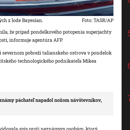
ých z lode Bayesian.
Foto: TASR/AP
ámila, že prípad pondelkového potopenia superjachty
osti, informuje agentúra AFP.
pri severnom pobreží talianskeho ostrova v pondelok
ritského technologického podnikateľa Mikea
Neznámy páchateľ napadol nožom návštevníkov,
evidovala spis proti neznámym osobám, ktorý