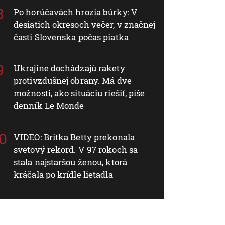
Po horúčavách hrozia búrky: V
desiatich okresoch večer, v značnej
časti Slovenska počas piatka
Ukrajine dochádzajú rakety
protivzdušnej obrany. Má dve
možnosti, ako situáciu riešiť, píše
denník Le Monde
VIDEO: Britka Betty prekonala
svetový rekord. V 97 rokoch sa
stala najstaršou ženou, ktorá
kráčala po krídle lietadla