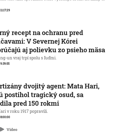
 11:17:29
rný recept na ochranu pred
čavami: V Severnej Kórei
rúčajú aj polievku zo psieho mäsa
g-un vraj trpí spolu s ľuďmi.
 9:39:55
rtizány dvojitý agent: Mata Hari,
ú postihol tragický osud, sa
dila pred 150 rokmi
ri v roku 1917 popravili.
, 8:00:00
Video