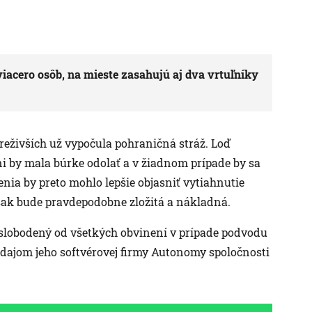
iacero osôb, na mieste zasahujú aj dva vrtuľníky
reživších už vypočula pohraničná stráž. Loď
ni by mala búrke odolať a v žiadnom prípade by sa
enia by preto mohlo lepšie objasniť vytiahnutie
však bude pravdepodobne zložitá a nákladná.
oslobodený od všetkých obvinení v prípade podvodu
edajom jeho softvérovej firmy Autonomy spoločnosti