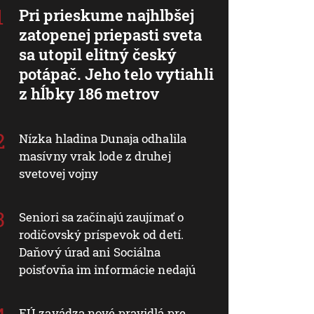
Pri prieskume najhlbšej
zatopenej priepasti sveta
sa utopil elitný český
potápač. Jeho telo vytiahli
z hĺbky 186 metrov
Nízka hladina Dunaja odhalila
masívny vrak lode z druhej
svetovej vojny
Seniori sa začínajú zaujímať o
rodičovský príspevok od detí.
Daňový úrad ani Sociálna
poisťovňa im informácie nedajú
EÚ zavádza nové pravidlá pre