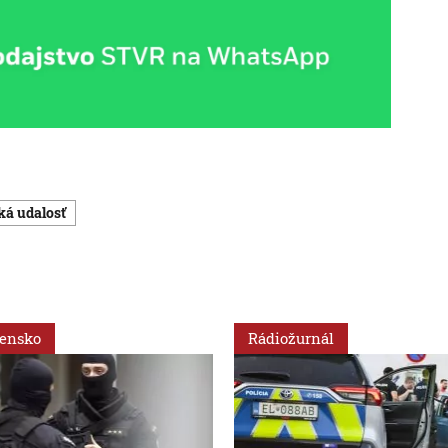
cká udalosť
vensko
Rádiožurnál