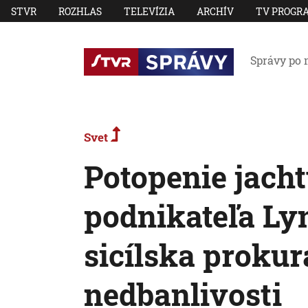
STVR
ROZHLAS
TELEVÍZIA
ARCHÍV
TV PROGR
Správy po 
Svet
Potopenie jacht
podnikateľa Ly
sicílska prokur
nedbanlivosti