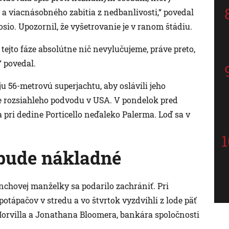
 a viacnásobného zabitia z nedbanlivosti,“ povedal
io. Upozornil, že vyšetrovanie je v ranom štádiu.
tejto fáze absolútne nič nevylučujeme, práve preto,
“ povedal.
ju 56-metrovú superjachtu, aby oslávili jeho
e rozsiahleho podvodu v USA. V pondelok pred
a pri dedine Porticello neďaleko Palerma. Loď sa v
 bude nákladné
ynchovej manželky sa podarilo zachrániť. Pri
potápačov v stredu a vo štvrtok vyzdvihli z lode päť
 Morvilla a Jonathana Bloomera, bankára spoločnosti