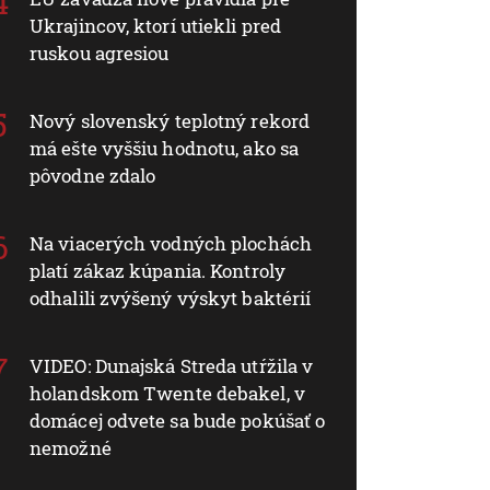
Ukrajincov, ktorí utiekli pred
ruskou agresiou
Nový slovenský teplotný rekord
má ešte vyššiu hodnotu, ako sa
pôvodne zdalo
Na viacerých vodných plochách
platí zákaz kúpania. Kontroly
odhalili zvýšený výskyt baktérií
VIDEO: Dunajská Streda utŕžila v
holandskom Twente debakel, v
domácej odvete sa bude pokúšať o
nemožné