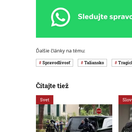
Ďalšie články na tému:
spravodlivosť
Taliansko
Tragi
Čítajte tiež
Svet
Slo