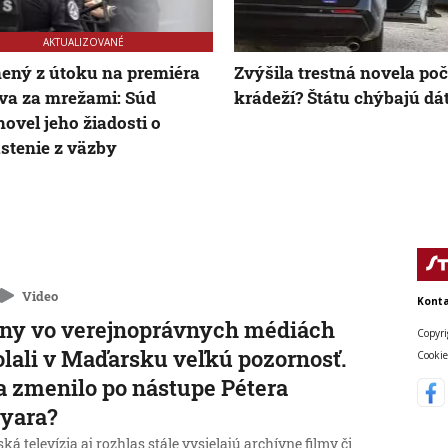
AKTUALIZOVANÉ
ený z útoku na premiéra
Zvýšila trestná novela poč
va za mrežami: Súd
krádeží? Štátu chýbajú dá
ovel jeho žiadosti o
stenie z väzby
Video
Konta
ny vo verejnoprávnych médiách
Copyri
lali v Maďarsku veľkú pozornosť.
Cookie
a zmenilo po nástupe Pétera
yara?
á televízia aj rozhlas stále vysielajú archívne filmy či