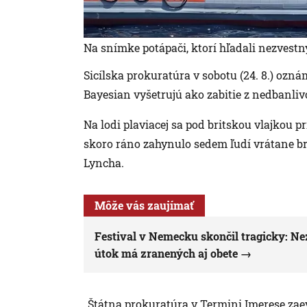
Na snímke potápači, ktorí hľadali nezvestn
Sicílska prokuratúra v sobotu (24. 8.) ozn
Bayesian vyšetrujú ako zabitie z nedbanliv
Na lodi plaviacej sa pod britskou vlajkou 
skoro ráno zahynulo sedem ľudí vrátane b
Lyncha.
Môže vás zaujímať
Festival v Nemecku skončil tragicky: 
útok má zranených aj obete
„Štátna prokuratúra v Termini Imerese za