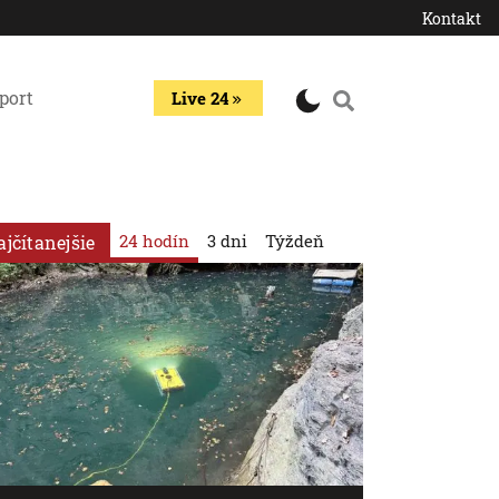
Kontakt
port
Live 24
24 hodín
3 dni
Týždeň
ajčítanejšie