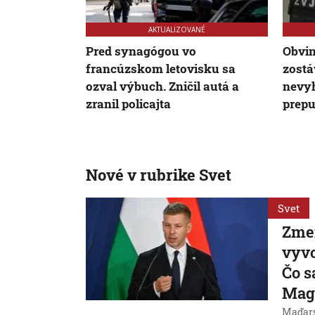
AKTUALIZOVANÉ
Pred synagógou vo
Obvin
francúzskom letovisku sa
zostá
ozval výbuch. Zničil autá a
nevyh
zranil policajta
prepu
Nové v rubrike Svet
Svet
Zme
vyvo
Čo s
Mag
Maďarsk