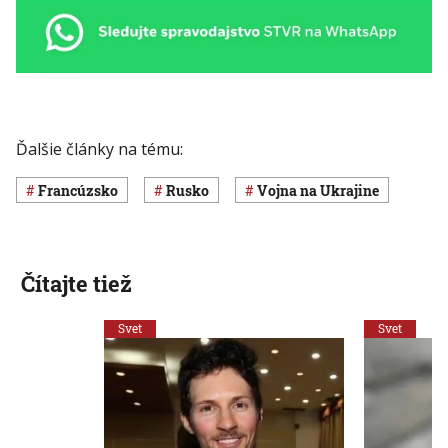
Ďalšie články na tému:
Francúzsko
Rusko
vojna na Ukrajine
Čítajte tiež
Svet
Svet