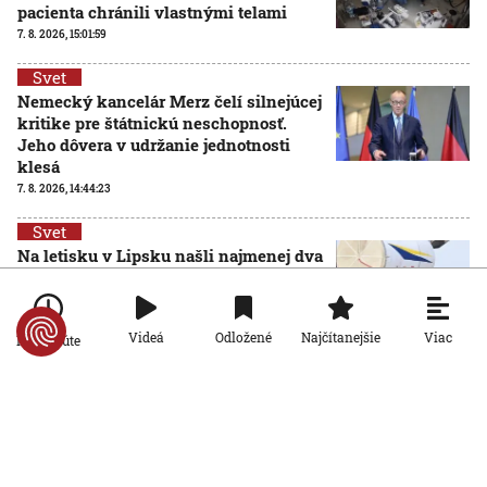
pacienta chránili vlastnými telami
7. 8. 2026, 15:01:59
Svet
Nemecký kancelár Merz čelí silnejúcej
kritike pre štátnickú neschopnosť.
Jeho dôvera v udržanie jednotnosti
klesá
7. 8. 2026, 14:44:23
Svet
Na letisku v Lipsku našli najmenej dva
drony. Podľa prokuratúry ide o závažný
útok na nemeckú infraštruktúru
7. 8. 2026, 14:43:39
Viac
Videá
Odložené
Najčítanejšie
Po minúte
Svet
Vyzerá ako medúza, no môže spôsobiť
vážne zranenia. Mechúrovka
portugalská zatvára pláže vo
Francúzsku aj Španielsku
7. 8. 2026, 13:15:11