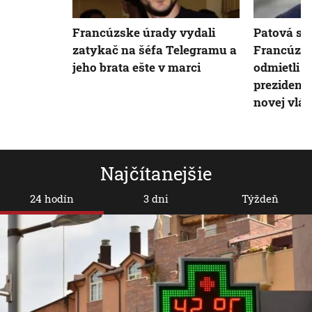
Francúzske úrady vydali
Patová sit
zatykač na šéfa Telegramu a
Francúzsku
jeho brata ešte v marci
odmietli r
preziden
novej vlá
Najčítanejšie
24 hodín
3 dni
Týždeň