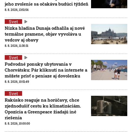
jeho zvolenie sa očakáva budúci týždeň
8. 8. 2026, 13:51:54
Svet
Nízka hladina Dunaja odhalila aj nové
termálne pramene, objav vyvoláva u
vedcov aj obavy
8. 8. 2026, 11:30:31
Svet
Podvodné ponuky ubytovania v
Chorvátsku: Pár kliknutí na internete a
môžete prísť o peniaze aj dovolenku
8. 8. 2026, 10:51:49
Svet
Rakúsko reaguje na horúčavy, chce
zjednodušiť cestu ku klimatizáciám.
Opozícia a Greenpeace žiadajú iné
riešenia
8. 8. 2026, 10:00:00