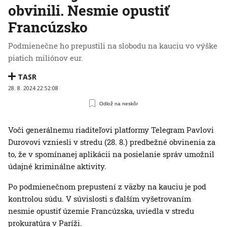
obvinili. Nesmie opustiť
Francúzsko
Podmienečne ho prepustili na slobodu na kauciu vo výške
piatich miliónov eur.
TASR
28. 8. 2024 22:52:08
Odlož na neskôr
Voči generálnemu riaditeľovi platformy Telegram Pavlovi
Durovovi vzniesli v stredu (28. 8.) predbežné obvinenia za
to, že v spomínanej aplikácii na posielanie správ umožnil
údajné kriminálne aktivity.
Po podmienečnom prepustení z väzby na kauciu je pod
kontrolou súdu. V súvislosti s ďalším vyšetrovaním
nesmie opustiť územie Francúzska, uviedla v stredu
prokuratúra v Paríži.