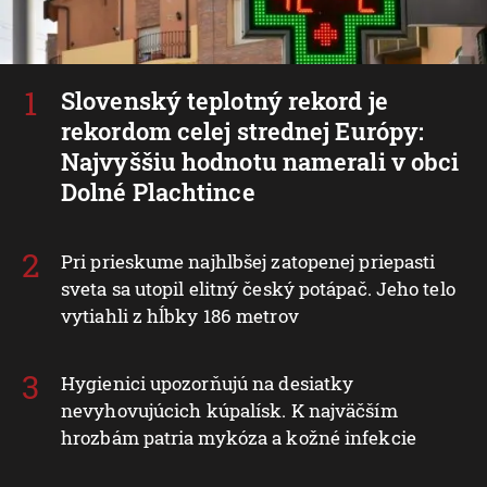
Slovenský teplotný rekord je
rekordom celej strednej Európy:
Najvyššiu hodnotu namerali v obci
Dolné Plachtince
Pri prieskume najhlbšej zatopenej priepasti
sveta sa utopil elitný český potápač. Jeho telo
vytiahli z hĺbky 186 metrov
Hygienici upozorňujú na desiatky
nevyhovujúcich kúpalísk. K najväčším
hrozbám patria mykóza a kožné infekcie