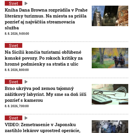
Svet
Kniha Dana Browna rozprúdila v Prahe
literárny turizmus. Na miesta sa prišla
pozrieť aj najväčšia streamovacia
služba
8. 8. 2026, 9:00:00
Svet
Na Sicílii končia turistami obľúbené
konské povozy. Po rokoch kritiky za
hrozné podmienky sa stratia z ulíc
8. 8. 2026, 8:00:00
Svet
Brno ukrýva pod zemou tajomný
zážitkový labyrint. My sme sa doň išli
pozrieť s kamerou
8. 8. 2026, 7:00:00
Svet
VIDEO: Zemetrasenie v Japonsku
zastihlo lekárov uprostred operácie,