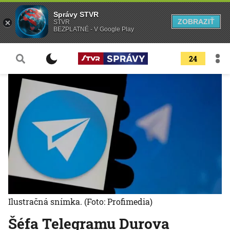
Správy STVR
ZOBRAZIŤ
STVR
BEZPLATNÉ - V Google Play
24
Ilustračná snímka.
(Foto: Profimedia)
Šéfa Telegramu Durova