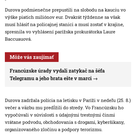
Durova podmienečne prepustili na slobodu na kauciu vo
výške piatich miliónov eur. Dvakrát týždenne sa však
musí hlásiť na policajnej stanici a musí zostať v krajine,
spresnila vo vyhlásení parížska prokurátorka Laure
Baccuauová.
Môže vás zaujímať
Francúzske úrady vydali zatykač na šéfa
Telegramu a jeho brata ešte v marci
Durova zadržala polícia na letisku v Paríži v nedeľu (25. 8.)
večer a väzbu mu predĺžili do stredy. Vo Francúzsku ho
vypočúvali v súvislosti s údajnými trestnými činmi
vrátane podvodu, obchodovania s drogami, kyberšikany,
organizovaného zločinu a podpory terorizmu.