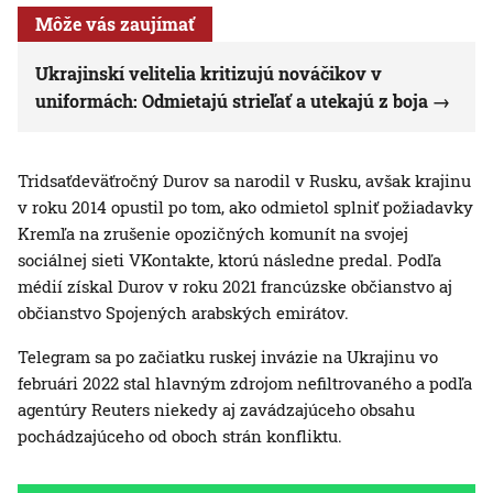
Môže vás zaujímať
Ukrajinskí velitelia kritizujú nováčikov v
uniformách: Odmietajú strieľať a utekajú z boja
Tridsaťdeväťročný Durov sa narodil v Rusku, avšak krajinu
v roku 2014 opustil po tom, ako odmietol splniť požiadavky
Kremľa na zrušenie opozičných komunít na svojej
sociálnej sieti VKontakte, ktorú následne predal. Podľa
médií získal Durov v roku 2021 francúzske občianstvo aj
občianstvo Spojených arabských emirátov.
Telegram sa po začiatku ruskej invázie na Ukrajinu vo
februári 2022 stal hlavným zdrojom nefiltrovaného a podľa
agentúry Reuters niekedy aj zavádzajúceho obsahu
pochádzajúceho od oboch strán konfliktu.