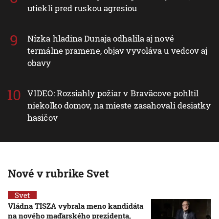
utiekli pred ruskou agresiou
Nízka hladina Dunaja odhalila aj nové
termálne pramene, objav vyvoláva u vedcov aj
obavy
VIDEO: Rozsiahly požiar v Braväcove pohltil
niekoľko domov, na mieste zasahovali desiatky
hasičov
Nové v rubrike Svet
Svet
Vládna TISZA vybrala meno kandidáta
na nového maďarského prezidenta,