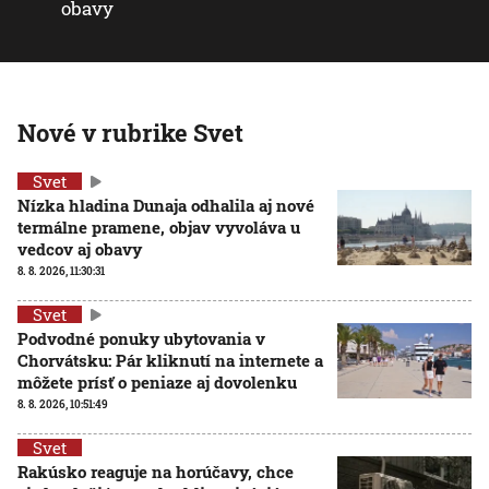
obavy
Nové v rubrike Svet
Svet
Nízka hladina Dunaja odhalila aj nové
termálne pramene, objav vyvoláva u
vedcov aj obavy
8. 8. 2026, 11:30:31
Svet
Podvodné ponuky ubytovania v
Chorvátsku: Pár kliknutí na internete a
môžete prísť o peniaze aj dovolenku
8. 8. 2026, 10:51:49
Svet
Rakúsko reaguje na horúčavy, chce