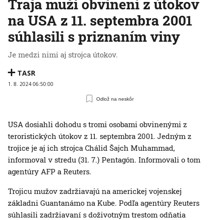
Traja muži obvinení z útokov
na USA z 11. septembra 2001
súhlasili s priznaním viny
Je medzi nimi aj strojca útokov.
TASR
1. 8. 2024 06:50:00
Odlož na neskôr
USA dosiahli dohodu s tromi osobami obvinenými z
teroristických útokov z 11. septembra 2001. Jedným z
trojice je aj ich strojca Chálid Šajch Muhammad,
informoval v stredu (31. 7.) Pentagón. Informovali o tom
agentúry AFP a Reuters.
Trojicu mužov zadržiavajú na americkej vojenskej
základni Guantanámo na Kube. Podľa agentúry Reuters
súhlasili zadržiavaní s doživotným trestom odňatia