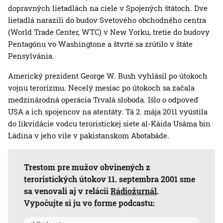
dopravných lietadlách na ciele v Spojených štátoch. Dve
lietadlá narazili do budov Svetového obchodného centra
(World Trade Center, WTC) v New Yorku, tretie do budovy
Pentagónu vo Washingtone a štvrté sa zrútilo v štáte
Pensylvánia.
Americký prezident George W. Bush vyhlásil po útokoch
vojnu terorizmu. Necelý mesiac po útokoch sa začala
medzinárodná operácia Trvalá sloboda. Išlo o odpoveď
USA a ich spojencov na atentáty. Tá 2. mája 2011 vyústila
do likvidácie vodcu teroristickej siete al-Káida Usáma bin
Ládina v jeho vile v pakistanskom Abotabáde.
Trestom pre mužov obvinených z
teroristických útokov 11. septembra 2001 sme
sa venovali aj v relácii
Rádiožurnál
.
Vypočujte si ju vo forme podcastu: