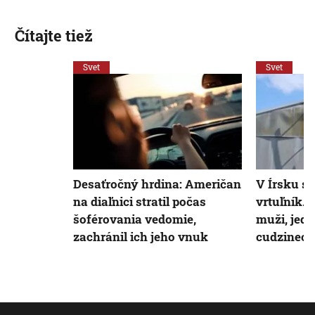
Čítajte tiež
Svet
Svet
Desaťročný hrdina: Američan
V Írsku sa
na diaľnici stratil počas
vrtuľník. 
šoférovania vedomie,
muži, jede
zachránil ich jeho vnuk
cudzinec