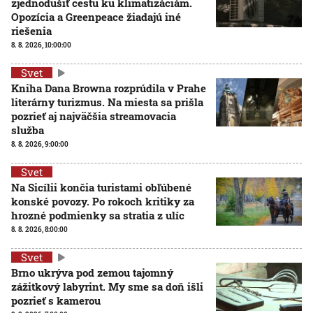
zjednodušiť cestu ku klimatizáciám.
Opozícia a Greenpeace žiadajú iné
riešenia
8. 8. 2026, 10:00:00
Svet
Kniha Dana Browna rozprúdila v Prahe
literárny turizmus. Na miesta sa prišla
pozrieť aj najväčšia streamovacia
služba
8. 8. 2026, 9:00:00
Svet
Na Sicílii končia turistami obľúbené
konské povozy. Po rokoch kritiky za
hrozné podmienky sa stratia z ulíc
8. 8. 2026, 8:00:00
Svet
Brno ukrýva pod zemou tajomný
zážitkový labyrint. My sme sa doň išli
pozrieť s kamerou