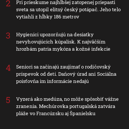
Pri prieskume najhlbšej zatopenej priepasti
sveta sa utopil elitný český potápač. Jeho telo
vytiahli z hĺbky 186 metrov
Hygienici upozorňujú na desiatky
nevyhovujúcich kúpalísk. K najväčším
hrozbám patria mykóza a kožné infekcie
Seniori sa začínajú zaujímať o rodičovský
príspevok od detí. Daňový úrad ani Sociálna
poisťovňa im informácie nedajú
Vyzerá ako medúza, no môže spôsobiť vážne
zranenia. Mechúrovka portugalská zatvára
pláže vo Francúzsku aj Španielsku