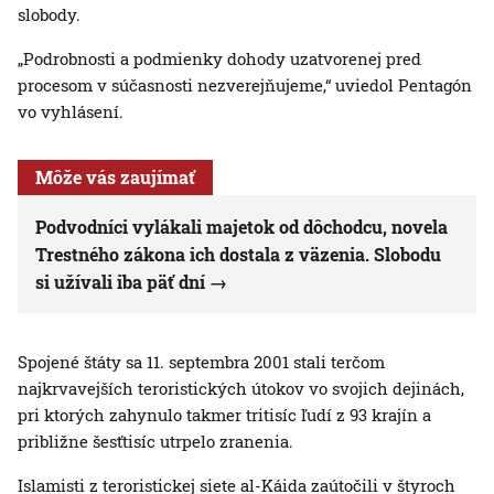
slobody.
„Podrobnosti a podmienky dohody uzatvorenej pred
procesom v súčasnosti nezverejňujeme,“ uviedol Pentagón
vo vyhlásení.
Môže vás zaujímať
Podvodníci vylákali majetok od dôchodcu, novela
Trestného zákona ich dostala z väzenia. Slobodu
si užívali iba päť dní
Spojené štáty sa 11. septembra 2001 stali terčom
najkrvavejších teroristických útokov vo svojich dejinách,
pri ktorých zahynulo takmer tritisíc ľudí z 93 krajín a
približne šesťtisíc utrpelo zranenia.
Islamisti z teroristickej siete al-Káida zaútočili v štyroch