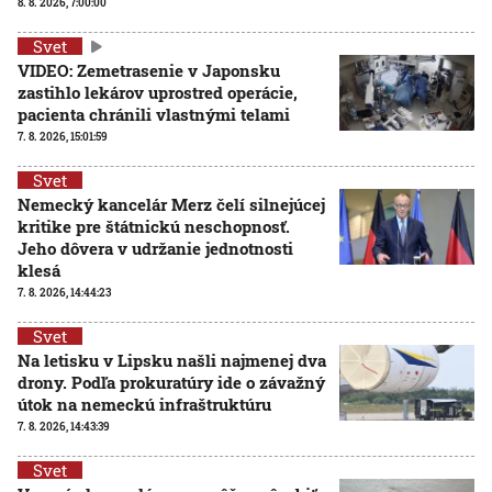
8. 8. 2026, 7:00:00
Svet
VIDEO: Zemetrasenie v Japonsku
zastihlo lekárov uprostred operácie,
pacienta chránili vlastnými telami
7. 8. 2026, 15:01:59
Svet
Nemecký kancelár Merz čelí silnejúcej
kritike pre štátnickú neschopnosť.
Jeho dôvera v udržanie jednotnosti
klesá
7. 8. 2026, 14:44:23
Svet
Na letisku v Lipsku našli najmenej dva
drony. Podľa prokuratúry ide o závažný
útok na nemeckú infraštruktúru
7. 8. 2026, 14:43:39
Svet