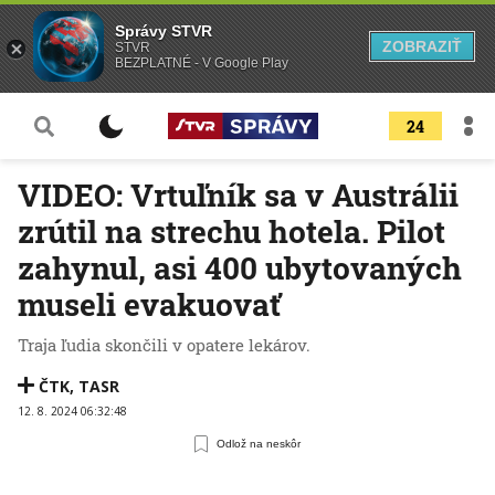
Správy STVR
ZOBRAZIŤ
STVR
BEZPLATNÉ - V Google Play
24
VIDEO: Vrtuľník sa v Austrálii
zrútil na strechu hotela. Pilot
zahynul, asi 400 ubytovaných
museli evakuovať
Traja ľudia skončili v opatere lekárov.
ČTK
,
TASR
12. 8. 2024 06:32:48
Odlož na neskôr