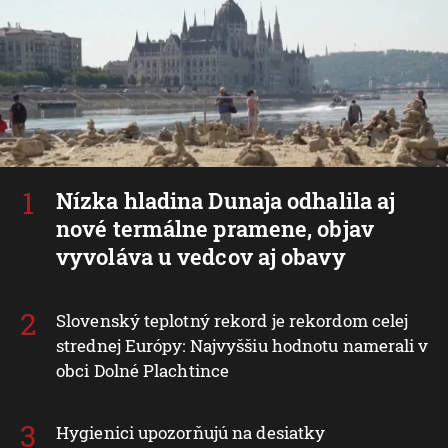
24 hodín
3 dni
Týždeň
Nízka hladina Dunaja odhalila aj
nové termálne pramene, objav
vyvoláva u vedcov aj obavy
Slovenský teplotný rekord je rekordom celej
strednej Európy: Najvyššiu hodnotu namerali v