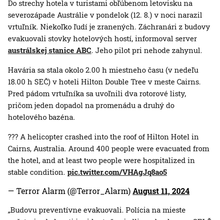
Do strechy hotela v turistami obľúbenom letovisku na
severozápade Austrálie v pondelok (12. 8.) v noci narazil
vrtuľník. Niekoľko ľudí je zranených. Záchranári z budovy
evakuovali stovky hotelových hostí, informoval server
austrálskej stanice ABC
. Jeho pilot pri nehode zahynul.
Havária sa stala okolo 2.00 h miestneho času (v nedeľu
18.00 h SEČ) v hoteli Hilton Double Tree v meste Cairns.
Pred pádom vrtuľníka sa uvoľnili dva rotorové listy,
pričom jeden dopadol na promenádu a druhý do
hotelového bazéna.
??? A helicopter crashed into the roof of Hilton Hotel in
Cairns, Australia. Around 400 people were evacuated from
the hotel, and at least two people were hospitalized in
stable condition.
pic.twitter.com/VHAgJq8ao5
— Terror Alarm (@Terror_Alarm)
August 11, 2024
„Budovu preventívne evakuovali. Polícia na mieste