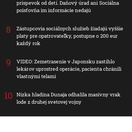
situáciu
Seniori sa začínajú zaujímať o rodičovský
príspevok od detí. Daňový úrad ani Sociálna
poisťovňa im informácie nedajú
Zástupcovia sociálnych služieb žiadajú vyššie
platy pre opatrovateľky, postupne o 200 eur
každý rok
VIDEO: Zemetrasenie v Japonsku zastihlo
lekárov uprostred operácie, pacienta chránili
vlastnými telami
Nízka hladina Dunaja odhalila masívny vrak
lode z druhej svetovej vojny