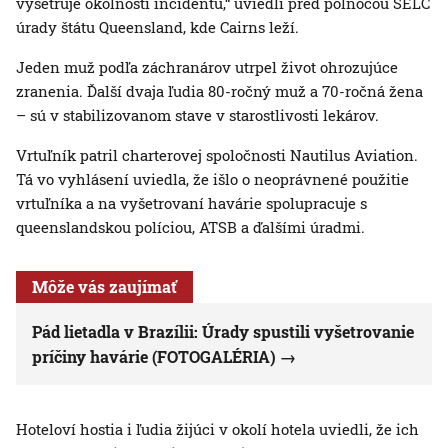
vyšetruje okolnosti incidentu,“ uviedli pred polnocou SELČ
úrady štátu Queensland, kde Cairns leží.
Jeden muž podľa záchranárov utrpel život ohrozujúce
zranenia. Ďalší dvaja ľudia 80-ročný muž a 70-ročná žena
– sú v stabilizovanom stave v starostlivosti lekárov.
Vrtuľník patril charterovej spoločnosti Nautilus Aviation.
Tá vo vyhlásení uviedla, že išlo o neoprávnené použitie
vrtuľníka a na vyšetrovaní havárie spolupracuje s
queenslandskou políciou, ATSB a ďalšími úradmi.
Môže vás zaujímať
Pád lietadla v Brazílii: Úrady spustili vyšetrovanie
príčiny havárie (FOTOGALÉRIA)
Hoteloví hostia i ľudia žijúci v okolí hotela uviedli, že ich