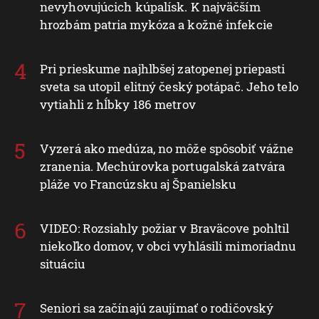
obci Dolné Plachtince
Hygienici upozorňujú na desiatky
nevyhovujúcich kúpalísk. K najväčším
hrozbám patria mykóza a kožné infekcie
Pri prieskume najhlbšej zatopenej priepasti
sveta sa utopil elitný český potápač. Jeho telo
vytiahli z hĺbky 186 metrov
Vyzerá ako medúza, no môže spôsobiť vážne
zranenia. Mechúrovka portugalská zatvára
pláže vo Francúzsku aj Španielsku
VIDEO: Rozsiahly požiar v Braväcove pohltil
niekoľko domov, v obci vyhlásili mimoriadnu