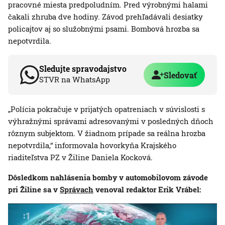
pracovné miesta predpoludním. Pred výrobnými halami
čakali zhruba dve hodiny. Závod prehľadávali desiatky
policajtov aj so služobnými psami. Bombová hrozba sa
nepotvrdila.
Sledujte spravodajstvo
Sledovať
STVR na WhatsApp
„Polícia pokračuje v prijatých opatreniach v súvislosti s
výhražnými správami adresovanými v posledných dňoch
rôznym subjektom. V žiadnom prípade sa reálna hrozba
nepotvrdila,“ informovala hovorkyňa Krajského
riaditeľstva PZ v Žiline Daniela Kocková.
Dôsledkom nahlásenia bomby v automobilovom závode
pri Žiline sa v
Správach
venoval redaktor Erik Vrábel: