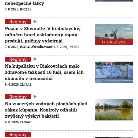
nebezpečné látky
7. 8. 2026, 19:02:46
Regióny
Požiar v Slovnafte: V bratislavskej
rafinérii horel uskladnený ropný
produkt, príčiny vyšetrujú
AKTUALIZOVANÉ
7. 8. 2026, 15:30:32
Aktualizované:
7. 8. 2026, 15:45:00
Regióny
Na kúpalisku v Diakovciach malo
zdravotné ťažkosti 16 ľudí, osem ich
skončilo v nemocnici
6. 8. 2026, 21:47:42
Regióny
Na viacerých vodných plochách platí
zákaz kúpania. Kontroly odhalili
zvýšený výskyt baktérií
6. 8. 2026, 13:38:42
Regióny