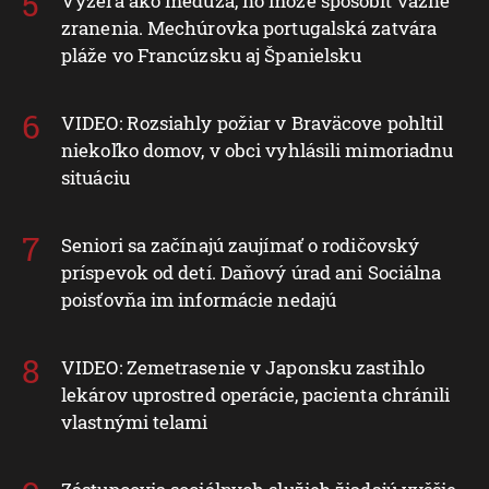
Vyzerá ako medúza, no môže spôsobiť vážne
zranenia. Mechúrovka portugalská zatvára
pláže vo Francúzsku aj Španielsku
VIDEO: Rozsiahly požiar v Braväcove pohltil
niekoľko domov, v obci vyhlásili mimoriadnu
situáciu
Seniori sa začínajú zaujímať o rodičovský
príspevok od detí. Daňový úrad ani Sociálna
poisťovňa im informácie nedajú
VIDEO: Zemetrasenie v Japonsku zastihlo
lekárov uprostred operácie, pacienta chránili
vlastnými telami