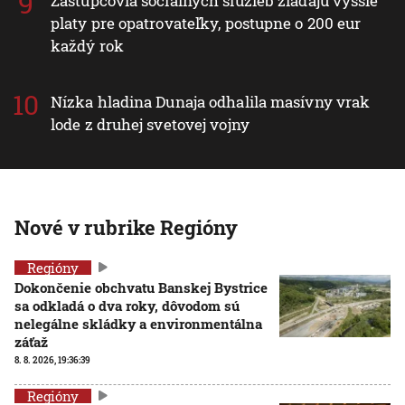
Zástupcovia sociálnych služieb žiadajú vyššie
platy pre opatrovateľky, postupne o 200 eur
každý rok
Nízka hladina Dunaja odhalila masívny vrak
lode z druhej svetovej vojny
Nové v rubrike Regióny
Regióny
Dokončenie obchvatu Banskej Bystrice
sa odkladá o dva roky, dôvodom sú
nelegálne skládky a environmentálna
záťaž
8. 8. 2026, 19:36:39
Regióny