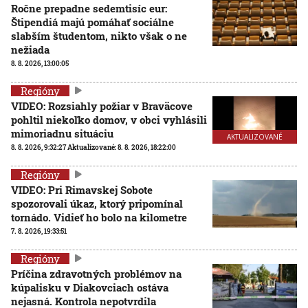
Ročne prepadne sedemtisíc eur:
Štipendiá majú pomáhať sociálne
slabším študentom, nikto však o ne
nežiada
8. 8. 2026, 13:00:05
Regióny
VIDEO: Rozsiahly požiar v Braväcove
pohltil niekoľko domov, v obci vyhlásili
mimoriadnu situáciu
AKTUALIZOVANÉ
8. 8. 2026, 9:32:27
Aktualizované:
8. 8. 2026, 18:22:00
Regióny
VIDEO: Pri Rimavskej Sobote
spozorovali úkaz, ktorý pripomínal
tornádo. Vidieť ho bolo na kilometre
7. 8. 2026, 19:33:51
Regióny
Príčina zdravotných problémov na
kúpalisku v Diakovciach ostáva
nejasná. Kontrola nepotvrdila