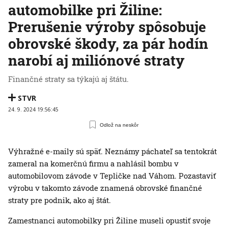
automobilke pri Žiline:
Prerušenie výroby spôsobuje
obrovské škody, za pár hodín
narobí aj miliónové straty
Finančné straty sa týkajú aj štátu.
STVR
24. 9. 2024 19:56:45
Odlož na neskôr
Výhražné e-maily sú späť. Neznámy páchateľ sa tentokrát
zameral na komerčnú firmu a nahlásil bombu v
automobilovom závode v Tepličke nad Váhom. Pozastaviť
výrobu v takomto závode znamená obrovské finančné
straty pre podnik, ako aj štát.
Zamestnanci automobilky pri Žiline museli opustiť svoje