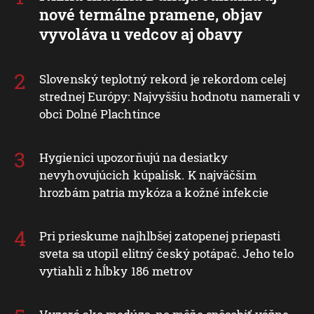
nové termálne pramene, objav
vyvoláva u vedcov aj obavy
Slovenský teplotný rekord je rekordom celej
strednej Európy: Najvyššiu hodnotu namerali v
obci Dolné Plachtince
Hygienici upozorňujú na desiatky
nevyhovujúcich kúpalísk. K najväčším
hrozbám patria mykóza a kožné infekcie
Pri prieskume najhlbšej zatopenej priepasti
sveta sa utopil elitný český potápač. Jeho telo
vytiahli z hĺbky 186 metrov