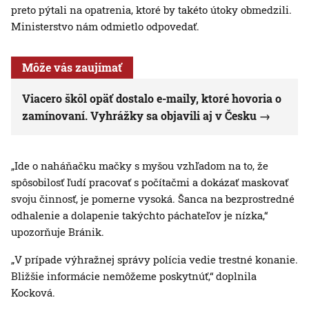
preto pýtali na opatrenia, ktoré by takéto útoky obmedzili.
Ministerstvo nám odmietlo odpovedať.
Môže vás zaujímať
Viacero škôl opäť dostalo e-maily, ktoré hovoria o
zamínovaní. Vyhrážky sa objavili aj v Česku
„Ide o naháňačku mačky s myšou vzhľadom na to, že
spôsobilosť ľudí pracovať s počítačmi a dokázať maskovať
svoju činnosť, je pomerne vysoká. Šanca na bezprostredné
odhalenie a dolapenie takýchto páchateľov je nízka,“
upozorňuje Bránik.
„V prípade výhražnej správy polícia vedie trestné konanie.
Bližšie informácie nemôžeme poskytnúť,“ doplnila
Kocková.