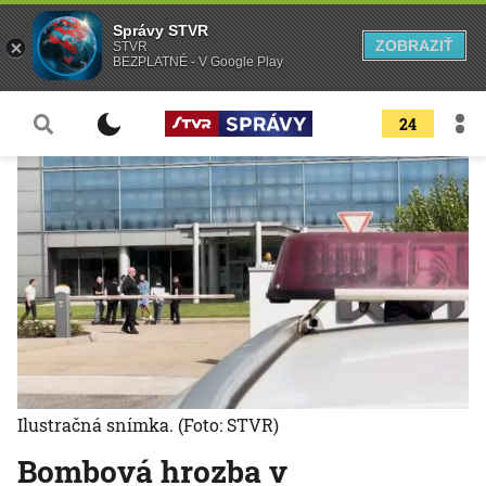
Správy STVR
ZOBRAZIŤ
STVR
BEZPLATNÉ - V Google Play
24
Ilustračná snímka.
(Foto: STVR)
Bombová hrozba v