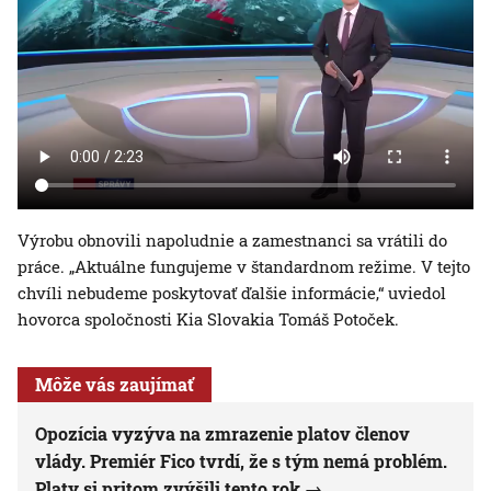
Výrobu obnovili napoludnie a zamestnanci sa vrátili do
práce. „Aktuálne fungujeme v štandardnom režime. V tejto
chvíli nebudeme poskytovať ďalšie informácie,“ uviedol
hovorca spoločnosti Kia Slovakia Tomáš Potoček.
Môže vás zaujímať
Opozícia vyzýva na zmrazenie platov členov
vlády. Premiér Fico tvrdí, že s tým nemá problém.
Platy si pritom zvýšili tento rok