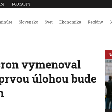
AM
PODCASTY
minúte
Slovensko
Svet
Ekonomika
Regióny
Š
N
ron vymenoval
 prvou úlohou bude
n