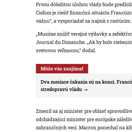
Prvou dôležitou úlohou vlády bude predloži
Cieľom je riešiť finančnú situáciu Francúzs
vážnu“, a vysporiadať sa najmä s rastúcim 
„Musíme znížiť verejné výdavky a zefektív
Journal du Dimanche. „Ak by bolo riešení
svetovou veľmocou,“ dodal.
Môže vás zaujímať
Dva mesiace čakania sú na konci. Franc
stredopravú vládu
Zmenil sa aj minister pre oblasť spravodlivo
odchádzajúci minister pre európske záležit
zahraničných vecí. Macron ponechal na kľ