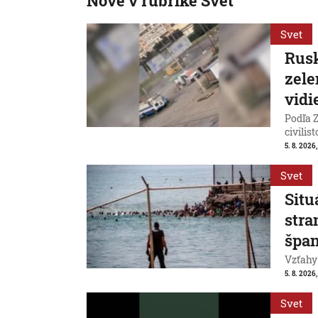
Nové v rubrike Svet
Svet
Rusk
zele
vidi
Podľa Z
civilist
5. 8. 2026
Svet
Situ
stra
špan
Vzťahy
5. 8. 2026,
Svet