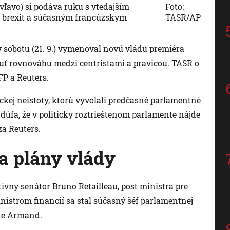
avo) si podáva ruku s vtedajším
Foto:
 brexit a súčasným francúzskym
TASR/AP
sobotu (21. 9.) vymenoval novú vládu premiéra
nuť rovnováhu medzi centristami a pravicou. TASR o
P a Reuters.
ickej neistoty, ktorú vyvolali predčasné parlamentné
 dúfa, že v politicky roztrieštenom parlamente nájde
a Reuters.
a plány vlády
vny senátor Bruno Retailleau, post ministra pre
nistrom financií sa stal súčasný šéf parlamentnej
ine Armand.