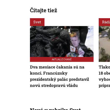
Čítajte tiež
Svet
Rádi
AKTUALIZOVANÉ
Dva mesiace čakania sú na
Tlako
konci. Francúzsky
18 ob
prezidentský palác predstavil
vyhod
novú stredopravú vládu
pripr