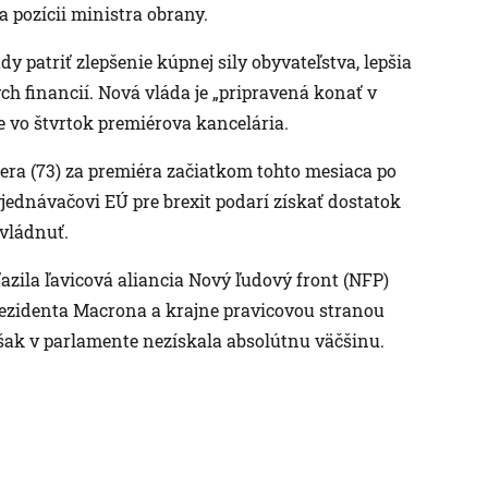
a pozícii ministra obrany.
dy patriť zlepšenie kúpnej sily obyvateľstva, lepšia
ých financií. Nová vláda je „pripravená konať v
e vo štvrtok premiérova kancelária.
a (73) za premiéra začiatkom tohto mesiaca po
jednávačovi EÚ pre brexit podarí získať dostatok
 vládnuť.
zila ľavicová aliancia Nový ľudový front (NFP)
prezidenta Macrona a krajne pravicovou stranou
šak v parlamente nezískala absolútnu väčšinu.