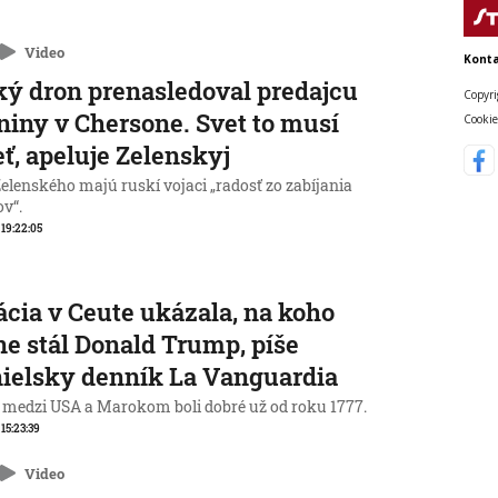
Video
Konta
ý dron prenasledoval predajcu
Copyri
niny v Chersone. Svet to musí
Cookie
eť, apeluje Zelenskyj
elenského majú ruskí vojaci „radosť zo zabíjania
ov“.
, 19:22:05
ácia v Ceute ukázala, na koho
ne stál Donald Trump, píše
ielsky denník La Vanguardia
 medzi USA a Marokom boli dobré už od roku 1777.
 15:23:39
Video