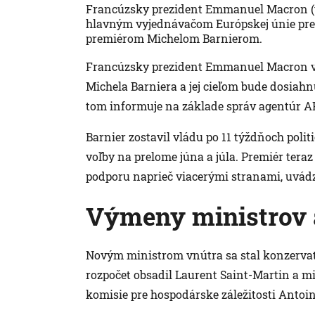
Francúzsky prezident Emmanuel Macron (vľ
hlavným vyjednávačom Európskej únie pre
premiérom Michelom Barnierom.
Francúzsky prezident Emmanuel Macron v 
Michela Barniera a jej cieľom bude dosiah
tom informuje na základe správ agentúr AF
Barnier zostavil vládu po 11 týždňoch polit
voľby na prelome júna a júla. Premiér teraz
podporu naprieč viacerými stranami, uvádz
Výmeny ministrov 
Novým ministrom vnútra sa stal konzervatí
rozpočet obsadil Laurent Saint-Martin a mi
komisie pre hospodárske záležitosti Anto