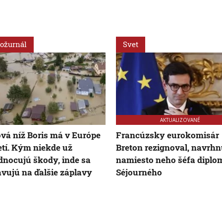
ožurnál
Svet
AKTUALIZOVANÉ
vá níž Boris má v Európe
Francúzsky eurokomisár
etí. Kým niekde už
Breton rezignoval, navrh
nocujú škody, inde sa
namiesto neho šéfa diplo
avujú na ďalšie záplavy
Séjourného