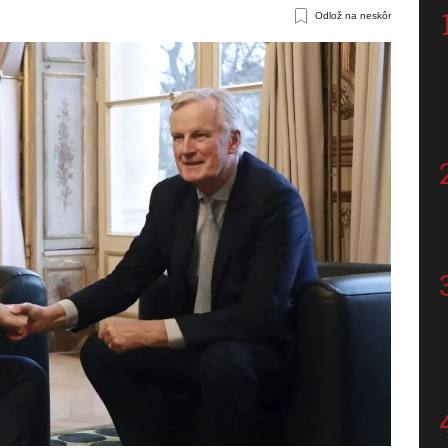
Odlož na neskôr