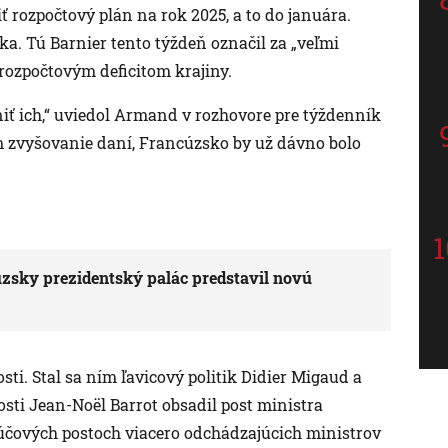
ť rozpočtový plán na rok 2025, a to do januára.
ka. Tú Barnier tento týždeň označil za „veľmi
rozpočtovým deficitom krajiny.
niť ich,“ uviedol Armand v rozhovore pre týždenník
m zvyšovanie daní, Francúzsko by už dávno bolo
úzsky prezidentský palác predstavil novú
sti. Stal sa ním ľavicový politik Didier Migaud a
osti Jean-Noël Barrot obsadil post ministra
účových postoch viacero odchádzajúcich ministrov