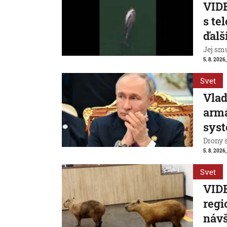
VIDE
s te
ďalš
Jej smú
5. 8. 2026
Svet
Vlad
armá
sys
Drony 
5. 8. 2026
Svet
VIDE
regi
návš