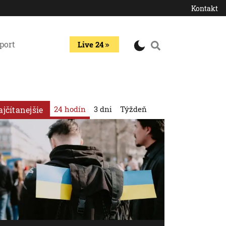
Kontakt
port
Live 24
24 hodín
3 dni
Týždeň
ajčítanejšie