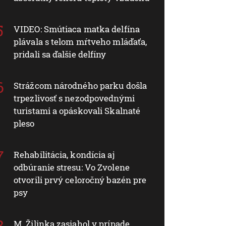
VIDEO: Smútiaca matka delfína
plávala s telom mŕtveho mláďaťa,
pridali sa ďalšie delfíny
Strážcom národného parku došla
trpezlivosť s nezodpovednými
turistami a opáskovali Skalnaté
pleso
Rehabilitácia, kondícia aj
odbúranie stresu: Vo Zvolene
otvorili prvý celoročný bazén pre
psy
M. Žilinka zasiahol v prípade