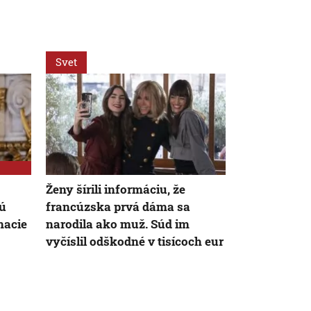
Svet
Slovensko
Ženy šírili informáciu, že
Podľa zákon
nú
francúzska prvá dáma sa
patria na ch
macie
narodila ako muž. Súd im
pribúdajú a 
vyčíslil odškodné v tisícoch eur
nestíhajú re