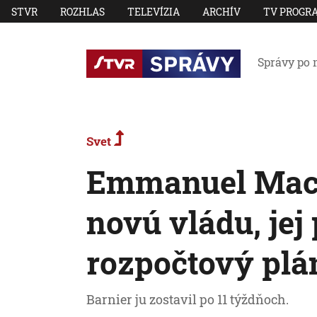
STVR
ROZHLAS
TELEVÍZIA
ARCHÍV
TV PROGR
Správy po 
Svet
Emmanuel Mac
novú vládu, jej
rozpočtový plá
Barnier ju zostavil po 11 týždňoch.