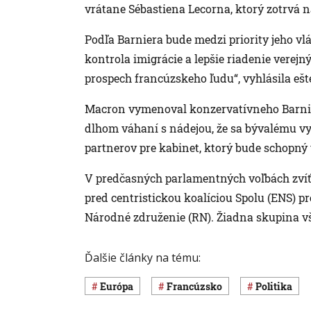
vrátane Sébastiena Lecorna, ktorý zotrvá n
Podľa Barniera bude medzi priority jeho vlá
kontrola imigrácie a lepšie riadenie verejn
prospech francúzskeho ľudu“, vyhlásila ešt
Macron vymenoval konzervatívneho Barnier
dlhom váhaní s nádejou, že sa bývalému vy
partnerov pre kabinet, ktorý bude schopný
V predčasných parlamentných voľbách zvíťa
pred centristickou koalíciou Spolu (ENS) 
Národné združenie (RN). Žiadna skupina v
Ďalšie články na tému:
Európa
Francúzsko
Politika