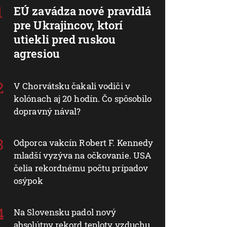
EÚ zavádza nové pravidlá
pre Ukrajincov, ktorí
utiekli pred ruskou
agresiou
V Chorvátsku čakali vodiči v
kolónach aj 20 hodín. Čo spôsobilo
dopravný nával?
Odporca vakcín Robert F. Kennedy
mladší vyzýva na očkovanie. USA
čelia rekordnému počtu prípadov
osýpok
Na Slovensku padol nový
absolútny rekord teploty vzduchu