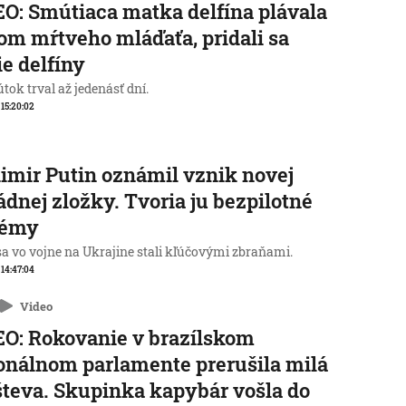
O: Smútiaca matka delfína plávala
lom mŕtveho mláďaťa, pridali sa
ie delfíny
tok trval až jedenásť dní.
, 15:20:02
imir Putin oznámil vznik novej
dnej zložky. Tvoria ju bezpilotné
témy
sa vo vojne na Ukrajine stali kľúčovými zbraňami.
, 14:47:04
Video
O: Rokovanie v brazílskom
onálnom parlamente prerušila milá
teva. Skupinka kapybár vošla do