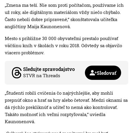
„Zmena ma teší. Nie som proti počítačom, používame ich
už roky, ale digitálnym materiálom vždy niečo chýbalo.
Často neboli dobre pripravené,“ skonštatovala učiteľka
angličtiny Maija Kaunonenová.
Mesto s približne 30 000 obyvateľmi prestalo používať
väčšinu kníh v školách v roku 2018. Odvtedy sa objavilo
viacero problémov.
Sledujte spravodajstvo
Sledovať
STVR na Threads
„Študenti robili cvičenia čo najrýchlejšie, aby mohli
prepnúť okno a hrať sa hry alebo četovať. Medzi oknami sa
dá rýchlo prekliknúť a učiteľ to nemá ako kontrolovať.
Takáto možnosť ich veľmi rozptyľovala,“ uviedla
Kaunonenová.