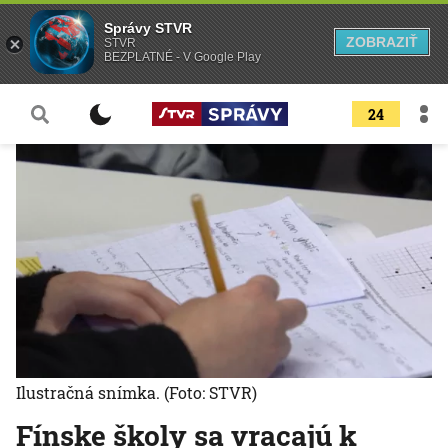
Správy STVR
ZOBRAZIŤ
STVR
BEZPLATNÉ - V Google Play
24
Ilustračná snímka.
(Foto: STVR)
Fínske školy sa vracajú k