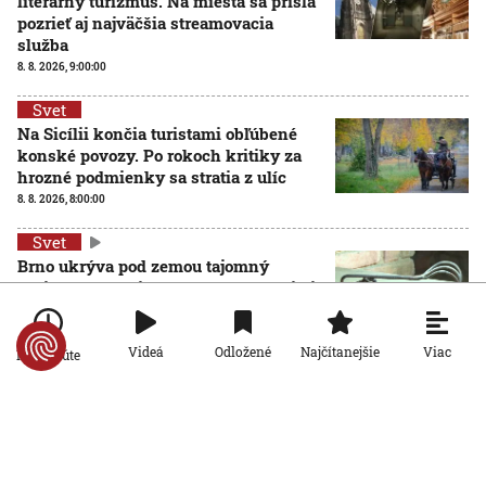
literárny turizmus. Na miesta sa prišla
pozrieť aj najväčšia streamovacia
služba
8. 8. 2026, 9:00:00
Svet
Na Sicílii končia turistami obľúbené
konské povozy. Po rokoch kritiky za
hrozné podmienky sa stratia z ulíc
8. 8. 2026, 8:00:00
Svet
Brno ukrýva pod zemou tajomný
zážitkový labyrint. My sme sa doň išli
pozrieť s kamerou
8. 8. 2026, 7:00:00
Viac
Videá
Odložené
Najčítanejšie
Po minúte