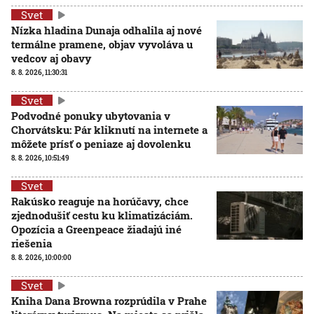
Svet
Nízka hladina Dunaja odhalila aj nové
termálne pramene, objav vyvoláva u
vedcov aj obavy
8. 8. 2026, 11:30:31
Svet
Podvodné ponuky ubytovania v
Chorvátsku: Pár kliknutí na internete a
môžete prísť o peniaze aj dovolenku
8. 8. 2026, 10:51:49
Svet
Rakúsko reaguje na horúčavy, chce
zjednodušiť cestu ku klimatizáciám.
Opozícia a Greenpeace žiadajú iné
riešenia
8. 8. 2026, 10:00:00
Svet
Kniha Dana Browna rozprúdila v Prahe