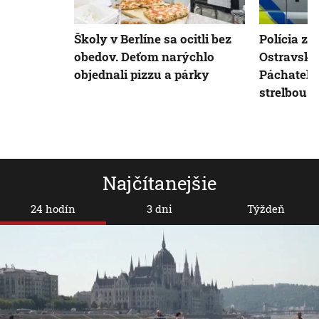
Školy v Berlíne sa ocitli bez
Polícia z
obedov. Deťom narýchlo
Ostravskej
objednali pizzu a párky
Páchateľ 
streľbou
Najčítanejšie
24 hodín
3 dni
Týždeň