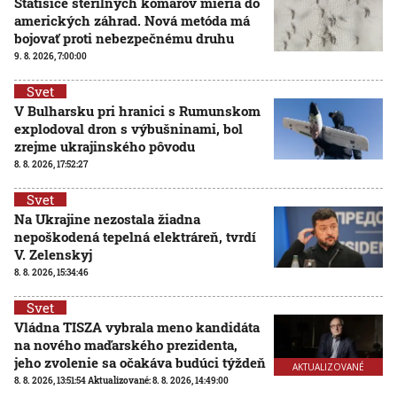
Státisíce sterilných komárov mieria do
amerických záhrad. Nová metóda má
bojovať proti nebezpečnému druhu
9. 8. 2026, 7:00:00
Svet
V Bulharsku pri hranici s Rumunskom
explodoval dron s výbušninami, bol
zrejme ukrajinského pôvodu
8. 8. 2026, 17:52:27
Svet
Na Ukrajine nezostala žiadna
nepoškodená tepelná elektráreň, tvrdí
V. Zelenskyj
8. 8. 2026, 15:34:46
Svet
Vládna TISZA vybrala meno kandidáta
na nového maďarského prezidenta,
jeho zvolenie sa očakáva budúci týždeň
AKTUALIZOVANÉ
8. 8. 2026, 13:51:54
Aktualizované:
8. 8. 2026, 14:49:00