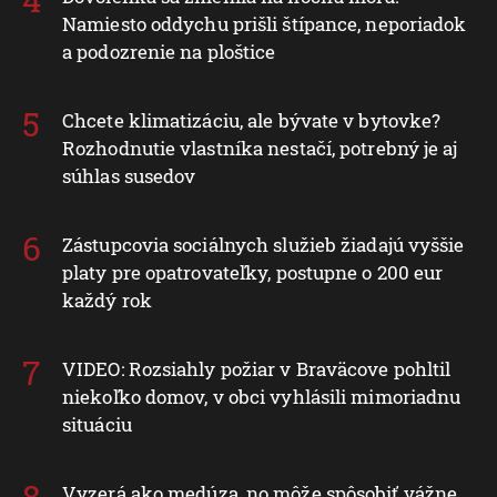
Namiesto oddychu prišli štípance, neporiadok
a podozrenie na ploštice
Chcete klimatizáciu, ale bývate v bytovke?
Rozhodnutie vlastníka nestačí, potrebný je aj
súhlas susedov
Zástupcovia sociálnych služieb žiadajú vyššie
platy pre opatrovateľky, postupne o 200 eur
každý rok
VIDEO: Rozsiahly požiar v Braväcove pohltil
niekoľko domov, v obci vyhlásili mimoriadnu
situáciu
Vyzerá ako medúza, no môže spôsobiť vážne