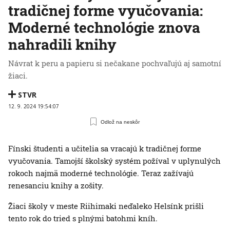
tradičnej forme vyučovania:
Moderné technológie znova
nahradili knihy
Návrat k peru a papieru si nečakane pochvaľujú aj samotní
žiaci.
STVR
12. 9. 2024 19:54:07
Odlož na neskôr
Fínski študenti a učitelia sa vracajú k tradičnej forme
vyučovania. Tamojší školský systém požíval v uplynulých
rokoch najmä moderné technológie. Teraz zažívajú
renesanciu knihy a zošity.
Žiaci školy v meste Riihimaki neďaleko Helsínk prišli
tento rok do tried s plnými batohmi kníh.