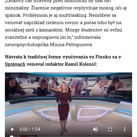
„Celkový čas strávený pred monitormi by mal byť
minimálny. Žiarenie negatívne ovplyvňuje mozog, oči aj
spánok. Problémom je aj multitasking. Nemôžete sa
venovať napríklad riešeniu rovníc a počas toho byť na
sociálnej sieti s kamarátmi. Mozgy študentov sú veľmi
zraniteľné a neprospieva im to,“ informovala
neuropsychologička Minna Peltopurová.
Návratu k tradičnej forme vyučovania vo Fínsku sa v
Správach
venoval redaktor Kamil Kolenič: