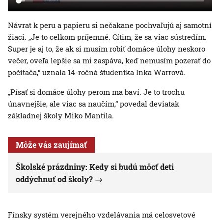
Návrat k peru a papieru si nečakane pochvaľujú aj samotní
žiaci. „Je to celkom príjemné. Cítim, že sa viac sústredím.
Super je aj to, že ak si musím robiť domáce úlohy neskoro
večer, oveľa lepšie sa mi zaspáva, keď nemusím pozerať do
počítača,“ uznala 14-ročná študentka Inka Warrová.
„Písať si domáce úlohy perom ma baví. Je to trochu
únavnejšie, ale viac sa naučím,“ povedal deviatak
základnej školy Miko Mantila.
Môže vás zaujímať
Školské prázdniny: Kedy si budú môcť deti
oddýchnuť od školy?
Fínsky systém verejného vzdelávania má celosvetové