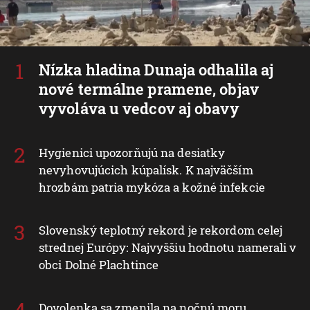
Nízka hladina Dunaja odhalila aj
nové termálne pramene, objav
vyvoláva u vedcov aj obavy
Hygienici upozorňujú na desiatky
nevyhovujúcich kúpalísk. K najväčším
hrozbám patria mykóza a kožné infekcie
Slovenský teplotný rekord je rekordom celej
strednej Európy: Najvyššiu hodnotu namerali v
obci Dolné Plachtince
Dovolenka sa zmenila na nočnú moru.