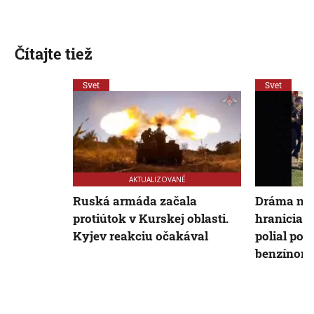
Čítajte tiež
Svet
Svet
AKTUALIZOVANÉ
Ruská armáda začala
Dráma na
protiútok v Kurskej oblasti.
hraniciac
Kyjev reakciu očakával
polial poľ
benzínom a