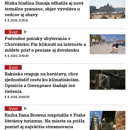
Nízka hladina Dunaja odhalila aj nové
termálne pramene, objav vyvoláva u
vedcov aj obavy
8. 8. 2026, 11:30:31
Svet
Podvodné ponuky ubytovania v
Chorvátsku: Pár kliknutí na internete a
môžete prísť o peniaze aj dovolenku
8. 8. 2026, 10:51:49
Svet
Rakúsko reaguje na horúčavy, chce
zjednodušiť cestu ku klimatizáciám.
Opozícia a Greenpeace žiadajú iné
riešenia
8. 8. 2026, 10:00:00
Svet
Kniha Dana Browna rozprúdila v Prahe
literárny turizmus. Na miesta sa prišla
pozrieť aj najväčšia streamovacia