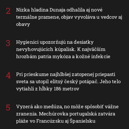
Nízka hladina Dunaja odhalila aj nové
termálne pramene, objav vyvoláva u vedcov aj
obavy
Hygienici upozorňujú na desiatky
nevyhovujúcich kúpalísk. K najväčším
hrozbám patria mykóza a kožné infekcie
Pri prieskume najhlbšej zatopenej priepasti
sveta sa utopil elitný český potápač. Jeho telo
vytiahli z hĺbky 186 metrov
Vyzerá ako medúza, no môže spôsobiť vážne
zranenia. Mechúrovka portugalská zatvára
pláže vo Francúzsku aj Španielsku