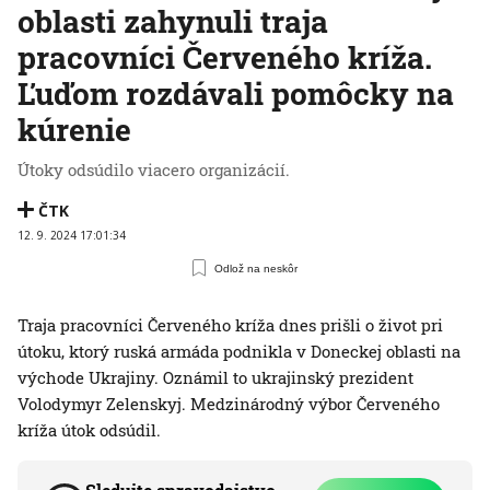
oblasti zahynuli traja
pracovníci Červeného kríža.
Ľuďom rozdávali pomôcky na
kúrenie
Útoky odsúdilo viacero organizácií.
ČTK
12. 9. 2024 17:01:34
Odlož na neskôr
Traja pracovníci Červeného kríža dnes prišli o život pri
útoku, ktorý ruská armáda podnikla v Doneckej oblasti na
východe Ukrajiny. Oznámil to ukrajinský prezident
Volodymyr Zelenskyj. Medzinárodný výbor Červeného
kríža útok odsúdil.