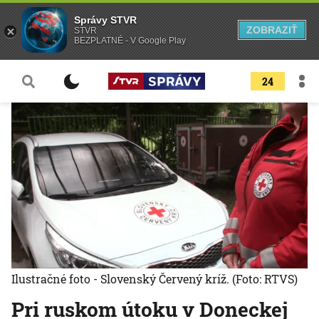
Správy STVR
ZOBRAZIŤ
STVR
BEZPLATNÉ - V Google Play
24
Ilustračné foto - Slovenský Červený kríž.
(Foto: RTVS)
Pri ruskom útoku v Doneckej