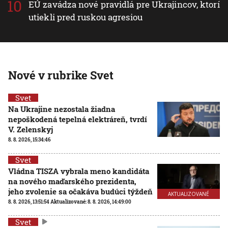
EÚ zavádza nové pravidlá pre Ukrajincov, ktorí
utiekli pred ruskou agresiou
Nové v rubrike Svet
Svet
Na Ukrajine nezostala žiadna
nepoškodená tepelná elektráreň, tvrdí
V. Zelenskyj
8. 8. 2026, 15:34:46
Svet
Vládna TISZA vybrala meno kandidáta
na nového maďarského prezidenta,
jeho zvolenie sa očakáva budúci týždeň
AKTUALIZOVANÉ
8. 8. 2026, 13:51:54
Aktualizované:
8. 8. 2026, 14:49:00
Svet