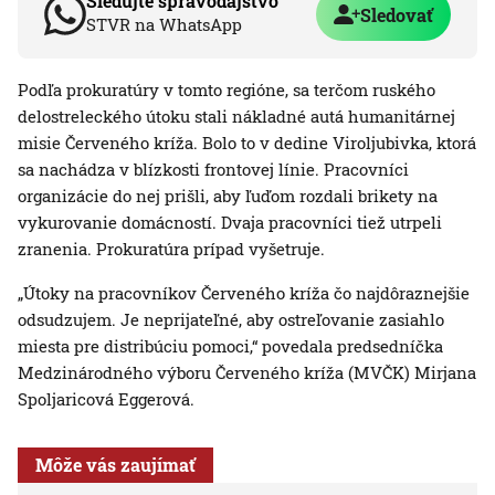
Sledujte spravodajstvo
Sledovať
STVR na WhatsApp
Podľa prokuratúry v tomto regióne, sa terčom ruského
delostreleckého útoku stali nákladné autá humanitárnej
misie Červeného kríža. Bolo to v dedine Viroljubivka, ktorá
sa nachádza v blízkosti frontovej línie. Pracovníci
organizácie do nej prišli, aby ľuďom rozdali brikety na
vykurovanie domácností. Dvaja pracovníci tiež utrpeli
zranenia. Prokuratúra prípad vyšetruje.
„Útoky na pracovníkov Červeného kríža čo najdôraznejšie
odsudzujem. Je neprijateľné, aby ostreľovanie zasiahlo
miesta pre distribúciu pomoci,“ povedala predsedníčka
Medzinárodného výboru Červeného kríža (MVČK) Mirjana
Spoljaricová Eggerová.
Môže vás zaujímať