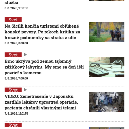
služba
8. 8. 2026, 9:00:00
Svet
Na Sicílii končia turistami obľúbené
konské povozy. Po rokoch kritiky za
hrozné podmienky sa stratia z ulíc
8. 8. 2026, 8:00:00
Svet
Brno ukrýva pod zemou tajomný
zážitkový labyrint. My sme sa doň išli
pozrieť s kamerou
8. 8. 2026, 7:00:00
Svet
VIDEO: Zemetrasenie v Japonsku
zastihlo lekárov uprostred operácie,
pacienta chránili vlastnými telami
7. 8. 2026, 15:01:59
Svet