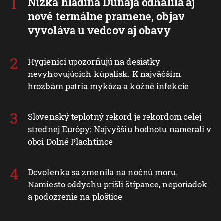
Nízka hladina Dunaja odhalila aj
nové termálne pramene, objav
vyvoláva u vedcov aj obavy
Hygienici upozorňujú na desiatky
nevyhovujúcich kúpalísk. K najväčším
hrozbám patria mykóza a kožné infekcie
Slovenský teplotný rekord je rekordom celej
strednej Európy: Najvyššiu hodnotu namerali v
obci Dolné Plachtince
Dovolenka sa zmenila na nočnú moru.
Namiesto oddychu prišli štípance, neporiadok
a podozrenie na ploštice