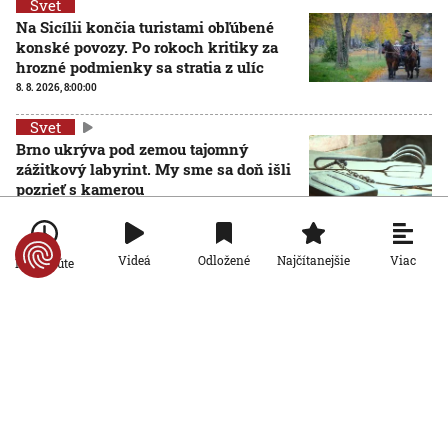
Svet
Na Sicílii končia turistami obľúbené
konské povozy. Po rokoch kritiky za
hrozné podmienky sa stratia z ulíc
8. 8. 2026, 8:00:00
Svet
Brno ukrýva pod zemou tajomný
zážitkový labyrint. My sme sa doň išli
pozrieť s kamerou
8. 8. 2026, 7:00:00
Svet
Viac
Videá
Odložené
Najčítanejšie
Po minúte
VIDEO: Zemetrasenie v Japonsku
zastihlo lekárov uprostred operácie,
pacienta chránili vlastnými telami
7. 8. 2026, 15:01:59
Svet
Nemecký kancelár Merz čelí silnejúcej
kritike pre štátnickú neschopnosť.
Jeho dôvera v udržanie jednotnosti