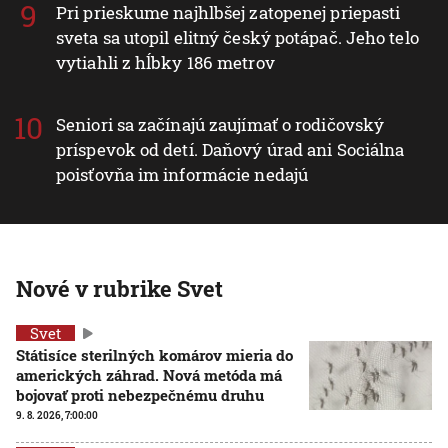
Pri prieskume najhlbšej zatopenej priepasti
sveta sa utopil elitný český potápač. Jeho telo
vytiahli z hĺbky 186 metrov
Seniori sa začínajú zaujímať o rodičovský
príspevok od detí. Daňový úrad ani Sociálna
poisťovňa im informácie nedajú
Nové v rubrike Svet
Svet
Státisíce sterilných komárov mieria do
amerických záhrad. Nová metóda má
bojovať proti nebezpečnému druhu
9. 8. 2026, 7:00:00