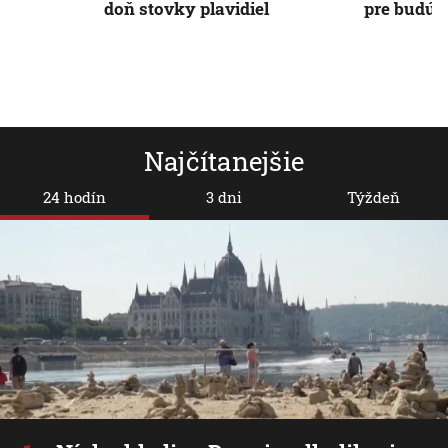
doň stovky plavidiel
pre budúc
Najčítanejšie
24 hodín
3 dni
Týždeň