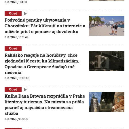
8. 8. 2026, 11:30:31
Svet
Podvodné ponuky ubytovania v
Chorvátsku: Pár kliknutí na internete a
môžete prísť o peniaze aj dovolenku
8. 8. 2026, 10:51:49
Svet
Rakúsko reaguje na horúčavy, chce
zjednodušiť cestu ku klimatizáciám.
Opozícia a Greenpeace žiadajú iné
riešenia
8. 8. 2026, 10:00:00
Svet
Kniha Dana Browna rozprúdila v Prahe
literárny turizmus. Na miesta sa prišla
pozrieť aj najväčšia streamovacia
služba
8. 8. 2026, 9:00:00