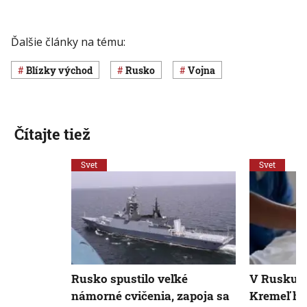
Ďalšie články na tému:
Blízky východ
Rusko
vojna
Čítajte tiež
Svet
Svet
Rusko spustilo veľké
V Rusku k
námorné cvičenia, zapoja sa
Kremeľ ho