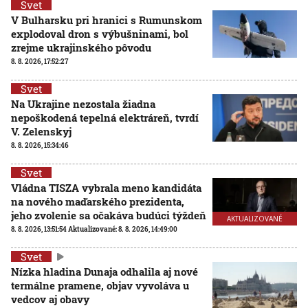
Svet
V Bulharsku pri hranici s Rumunskom
explodoval dron s výbušninami, bol
zrejme ukrajinského pôvodu
8. 8. 2026, 17:52:27
Svet
Na Ukrajine nezostala žiadna
nepoškodená tepelná elektráreň, tvrdí
V. Zelenskyj
8. 8. 2026, 15:34:46
Svet
Vládna TISZA vybrala meno kandidáta
na nového maďarského prezidenta,
jeho zvolenie sa očakáva budúci týždeň
AKTUALIZOVANÉ
8. 8. 2026, 13:51:54
Aktualizované:
8. 8. 2026, 14:49:00
Svet
Nízka hladina Dunaja odhalila aj nové
termálne pramene, objav vyvoláva u
vedcov aj obavy