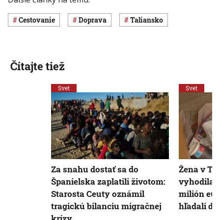
cestovanie
Doprava
Taliansko
Čítajte tiež
Svet
Svet
Za snahu dostať sa do
Žena v Ta
Španielska zaplatili životom:
vyhodila 
Starosta Ceuty oznámil
milión eur
tragickú bilanciu migračnej
hľadali dv
krízy