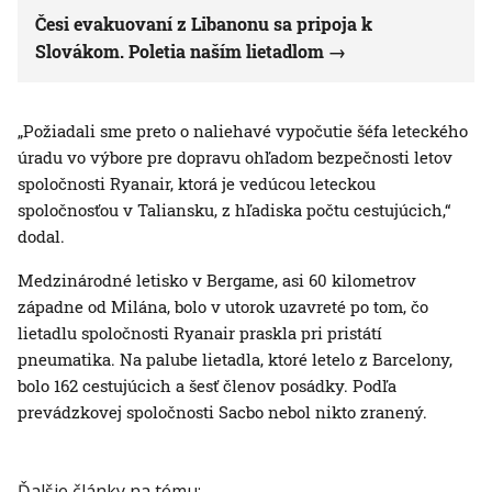
Česi evakuovaní z Libanonu sa pripoja k
Slovákom. Poletia naším lietadlom
„Požiadali sme preto o naliehavé vypočutie šéfa leteckého
úradu vo výbore pre dopravu ohľadom bezpečnosti letov
spoločnosti Ryanair, ktorá je vedúcou leteckou
spoločnosťou v Taliansku, z hľadiska počtu cestujúcich,“
dodal.
Medzinárodné letisko v Bergame, asi 60 kilometrov
západne od Milána, bolo v utorok uzavreté po tom, čo
lietadlu spoločnosti Ryanair praskla pri pristátí
pneumatika. Na palube lietadla, ktoré letelo z Barcelony,
bolo 162 cestujúcich a šesť členov posádky. Podľa
prevádzkovej spoločnosti Sacbo nebol nikto zranený.
Ďalšie články na tému: