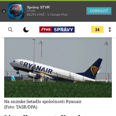
Správy STVR
ZOBRAZIŤ
STVR
BEZPLATNÉ - V Google Play
24
Na snímke lietadlo spoločnosti Ryanair
(Foto: TASR/DPA)