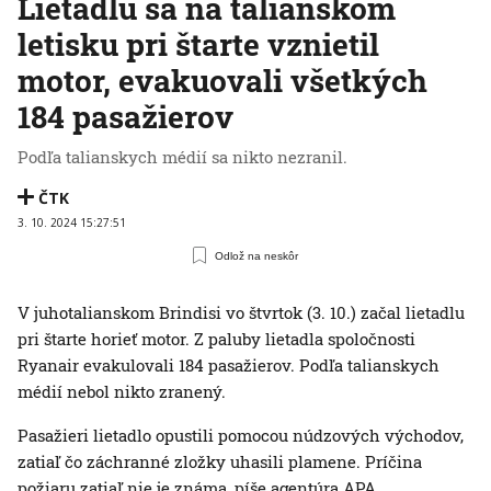
Lietadlu sa na talianskom
letisku pri štarte vznietil
motor, evakuovali všetkých
184 pasažierov
Podľa talianskych médií sa nikto nezranil.
ČTK
3. 10. 2024 15:27:51
Odlož na neskôr
V juhotalianskom Brindisi vo štvrtok (3. 10.) začal lietadlu
pri štarte horieť motor. Z paluby lietadla spoločnosti
Ryanair evakulovali 184 pasažierov. Podľa talianskych
médií nebol nikto zranený.
Pasažieri lietadlo opustili pomocou núdzových východov,
zatiaľ čo záchranné zložky uhasili plamene. Príčina
požiaru zatiaľ nie je známa, píše agentúra APA.