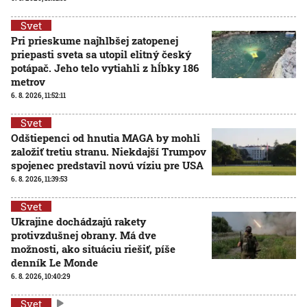
Svet
Pri prieskume najhlbšej zatopenej
priepasti sveta sa utopil elitný český
potápač. Jeho telo vytiahli z hĺbky 186
metrov
6. 8. 2026, 11:52:11
Svet
Odštiepenci od hnutia MAGA by mohli
založiť tretiu stranu. Niekdajší Trumpov
spojenec predstavil novú víziu pre USA
6. 8. 2026, 11:39:53
Svet
Ukrajine dochádzajú rakety
protivzdušnej obrany. Má dve
možnosti, ako situáciu riešiť, píše
denník Le Monde
6. 8. 2026, 10:40:29
Svet