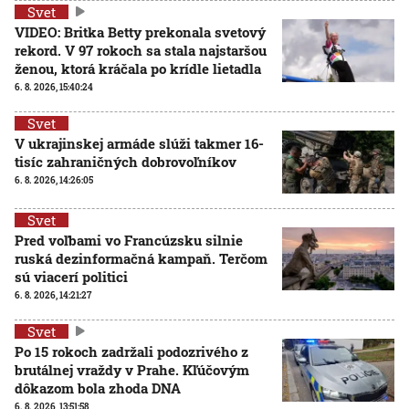
Svet
VIDEO: Britka Betty prekonala svetový
rekord. V 97 rokoch sa stala najstaršou
ženou, ktorá kráčala po krídle lietadla
6. 8. 2026, 15:40:24
Svet
V ukrajinskej armáde slúži takmer 16-
tisíc zahraničných dobrovoľníkov
6. 8. 2026, 14:26:05
Svet
Pred voľbami vo Francúzsku silnie
ruská dezinformačná kampaň. Terčom
sú viacerí politici
6. 8. 2026, 14:21:27
Svet
Po 15 rokoch zadržali podozrivého z
brutálnej vraždy v Prahe. Kľúčovým
dôkazom bola zhoda DNA
6. 8. 2026, 13:51:58