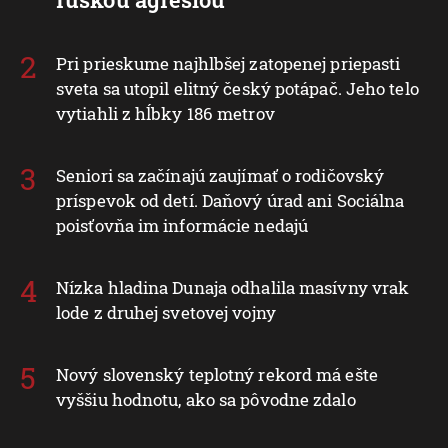
Pri prieskume najhlbšej zatopenej priepasti
sveta sa utopil elitný český potápač. Jeho telo
vytiahli z hĺbky 186 metrov
Seniori sa začínajú zaujímať o rodičovský
príspevok od detí. Daňový úrad ani Sociálna
poisťovňa im informácie nedajú
Nízka hladina Dunaja odhalila masívny vrak
lode z druhej svetovej vojny
Nový slovenský teplotný rekord má ešte
vyššiu hodnotu, ako sa pôvodne zdalo