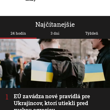
Najčítanejšie
24 hodín
3 dni
Týždeň
EÚ zavádza nové pravidlá pre
Ukrajincov, ktorí utiekli pred
ruskou agresiou