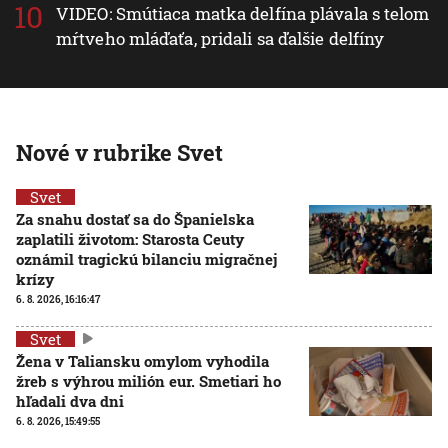
VIDEO: Smútiaca matka delfína plávala s telom
mŕtveho mláďaťa, pridali sa ďalšie delfíny
Nové v rubrike Svet
Svet
Za snahu dostať sa do Španielska
zaplatili životom: Starosta Ceuty
oznámil tragickú bilanciu migračnej
krízy
6. 8. 2026, 16:16:47
Svet
Žena v Taliansku omylom vyhodila
žreb s výhrou milión eur. Smetiari ho
hľadali dva dni
6. 8. 2026, 15:49:55