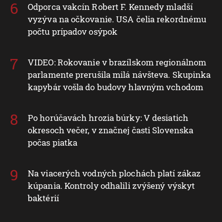
Odporca vakcín Robert F. Kennedy mladší
vyzýva na očkovanie. USA čelia rekordnému
počtu prípadov osýpok
VIDEO: Rokovanie v brazílskom regionálnom
parlamente prerušila milá návšteva. Skupinka
kapybár vošla do budovy hlavným vchodom
Po horúčavách hrozia búrky: V desiatich
okresoch večer, v značnej časti Slovenska
počas piatka
Na viacerých vodných plochách platí zákaz
kúpania. Kontroly odhalili zvýšený výskyt
baktérií