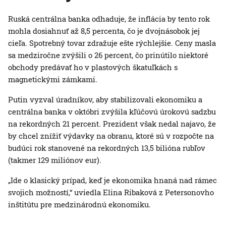
Ruská centrálna banka odhaduje, že inflácia by tento rok
mohla dosiahnuť až 8,5 percenta, čo je dvojnásobok jej
cieľa. Spotrebný tovar zdražuje ešte rýchlejšie. Ceny masla
sa medziročne zvýšili o 26 percent, čo prinútilo niektoré
obchody predávať ho v plastových škatuľkách s
magnetickými zámkami.
Putin vyzval úradníkov, aby stabilizovali ekonomiku a
centrálna banka v októbri zvýšila kľúčovú úrokovú sadzbu
na rekordných 21 percent. Prezident však nedal najavo, že
by chcel znížiť výdavky na obranu, ktoré sú v rozpočte na
budúci rok stanovené na rekordných 13,5 bilióna rubľov
(takmer 129 miliónov eur).
„Ide o klasický prípad, keď je ekonomika hnaná nad rámec
svojich možností,“ uviedla Elina Ribaková z Petersonovho
inštitútu pre medzinárodnú ekonomiku.