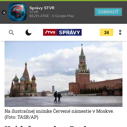
Správy STVR
ZOBRAZIŤ
STVR
BEZPLATNÉ - V Google Play
24
Na ilustračnej snímke Červené námestie v Moskve.
(Foto: TASR/AP)