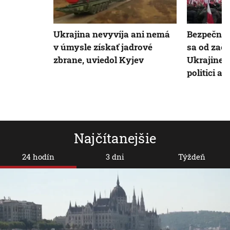
Ukrajina nevyvíja ani nemá
Bezpečnos
v úmysle získať jadrové
sa od zači
zbrane, uviedol Kyjev
Ukrajine z
politici aj
Najčítanejšie
24 hodín
3 dni
Týždeň