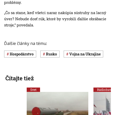
problémy.
„Čo sa stane, keď všetci naraz nakúpia sústruhy na lacný
úver? Nebude dosť rúk, ktoré by vyrobili ďalšie obrábacie
stroje,“ povedala.
Ďalšie články na tému:
hospodárstvo
Rusko
vojna na Ukrajine
Čítajte tiež
Svet
Rádiožurnál