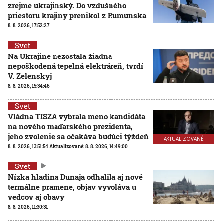
zrejme ukrajinský. Do vzdušného
priestoru krajiny prenikol z Rumunska
8. 8. 2026, 17:52:27
Svet
Na Ukrajine nezostala žiadna
nepoškodená tepelná elektráreň, tvrdí
V. Zelenskyj
8. 8. 2026, 15:34:46
Svet
Vládna TISZA vybrala meno kandidáta
na nového maďarského prezidenta,
jeho zvolenie sa očakáva budúci týždeň
AKTUALIZOVANÉ
8. 8. 2026, 13:51:54
Aktualizované:
8. 8. 2026, 14:49:00
Svet
Nízka hladina Dunaja odhalila aj nové
termálne pramene, objav vyvoláva u
vedcov aj obavy
8. 8. 2026, 11:30:31