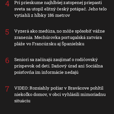
Pri prieskume najhlbšej zatopenej priepasti
sveta sa utopil elitný český potápač. Jeho telo
vytiahli z hĺbky 186 metrov
Vyzerá ako medúza, no môže spôsobiť vážne
zranenia. Mechúrovka portugalská zatvára
pláže vo Francúzsku aj Španielsku
Seniori sa začínajú zaujímať o rodičovský
príspevok od detí. Daňový úrad ani Sociálna
poisťovňa im informácie nedajú
VIDEO: Rozsiahly požiar v Braväcove pohltil
niekoľko domov, v obci vyhlásili mimoriadnu
situáciu