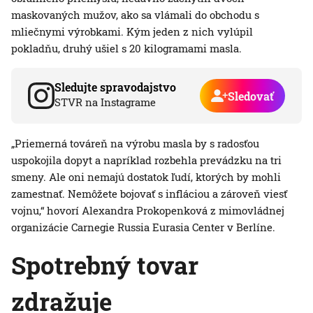
maskovaných mužov, ako sa vlámali do obchodu s
mliečnymi výrobkami. Kým jeden z nich vylúpil
pokladňu, druhý ušiel s 20 kilogramami masla.
Sledujte spravodajstvo
Sledovať
STVR na Instagrame
„Priemerná továreň na výrobu masla by s radosťou
uspokojila dopyt a napríklad rozbehla prevádzku na tri
smeny. Ale oni nemajú dostatok ľudí, ktorých by mohli
zamestnať. Nemôžete bojovať s infláciou a zároveň viesť
vojnu,“ hovorí Alexandra Prokopenková z mimovládnej
organizácie Carnegie Russia Eurasia Center v Berlíne.
Spotrebný tovar
zdražuje