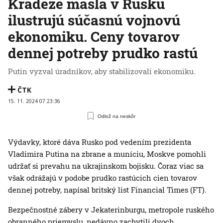
Krádeže masla v Rusku
ilustrujú súčasnú vojnovú
ekonomiku. Ceny tovarov
dennej potreby prudko rastú
Putin vyzval úradníkov, aby stabilizovali ekonomiku.
ČTK
15. 11. 2024 07:23:36
Odlož na neskôr
Výdavky, ktoré dáva Rusko pod vedením prezidenta
Vladimira Putina na zbrane a muníciu, Moskve pomohli
udržať si prevahu na ukrajinskom bojisku. Čoraz viac sa
však odrážajú v podobe prudko rastúcich cien tovarov
dennej potreby, napísal britský list Financial Times (FT).
Bezpečnostné zábery v Jekaterinburgu, metropole ruského
obranného priemyslu, nedávno zachytili dvoch