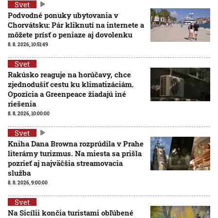
Svet
Podvodné ponuky ubytovania v
Chorvátsku: Pár kliknutí na internete a
môžete prísť o peniaze aj dovolenku
8. 8. 2026, 10:51:49
Svet
Rakúsko reaguje na horúčavy, chce
zjednodušiť cestu ku klimatizáciám.
Opozícia a Greenpeace žiadajú iné
riešenia
8. 8. 2026, 10:00:00
Svet
Kniha Dana Browna rozprúdila v Prahe
literárny turizmus. Na miesta sa prišla
pozrieť aj najväčšia streamovacia
služba
8. 8. 2026, 9:00:00
Svet
Na Sicílii končia turistami obľúbené