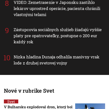
VIDEO: Zemetrasenie v Japonsku zastihlo
lekárov uprostred operácie, pacienta chránili
vlastnými telami
Zástupcovia sociálnych služieb žiadajú vyššie
platy pre opatrovateľky, postupne o 200 eur
každý rok
Nízka hladina Dunaja odhalila masívny vrak
lode z druhej svetovej vojny
Nové v rubrike Svet
Svet
V Bulharsku explodoval dron, ktorý bol