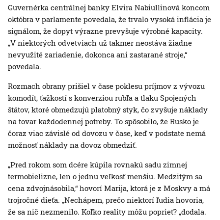
Guvernérka centrálnej banky Elvira Nabiullinová koncom
októbra v parlamente povedala, že trvalo vysoká inflácia je
signálom, že dopyt výrazne prevyšuje výrobné kapacity.
„V niektorých odvetviach už takmer neostáva žiadne
nevyužité zariadenie, dokonca ani zastarané stroje,“
povedala.
Rozmach obrany prišiel v čase poklesu príjmov z vývozu
komodít, ťažkostí s konverziou rubľa a tlaku Spojených
štátov, ktoré obmedzujú platobný styk, čo zvyšuje náklady
na tovar každodennej potreby. To spôsobilo, že Rusko je
čoraz viac závislé od dovozu v čase, keď v podstate nemá
možnosť náklady na dovoz obmedziť.
„Pred rokom som dcére kúpila rovnakú sadu zimnej
termobielizne, len o jednu veľkosť menšiu. Medzitým sa
cena zdvojnásobila,“ hovorí Marija, ktorá je z Moskvy a má
trojročné dieťa. „Nechápem, prečo niektorí ľudia hovoria,
že sa nič nezmenilo. Koľko reality môžu poprieť? „dodala.