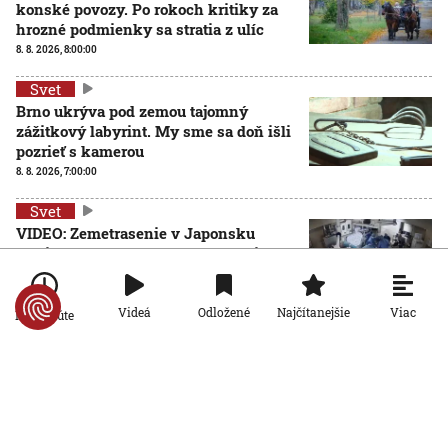
konské povozy. Po rokoch kritiky za
hrozné podmienky sa stratia z ulíc
8. 8. 2026, 8:00:00
Svet
Brno ukrýva pod zemou tajomný
zážitkový labyrint. My sme sa doň išli
pozrieť s kamerou
8. 8. 2026, 7:00:00
Svet
VIDEO: Zemetrasenie v Japonsku
zastihlo lekárov uprostred operácie,
pacienta chránili vlastnými telami
7. 8. 2026, 15:01:59
Viac
Videá
Odložené
Najčítanejšie
Po minúte
Svet
Nemecký kancelár Merz čelí silnejúcej kritike pre
štátnickú neschopnosť. Jeho dôvera v udržanie
jednotnosti klesá
7. 8. 2026, 14:44:23