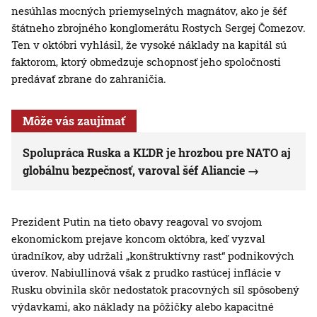
nesúhlas mocných priemyselných magnátov, ako je šéf
štátneho zbrojného konglomerátu Rostych Sergej Čomezov.
Ten v októbri vyhlásil, že vysoké náklady na kapitál sú
faktorom, ktorý obmedzuje schopnosť jeho spoločnosti
predávať zbrane do zahraničia.
Môže vás zaujímať
Spolupráca Ruska a KĽDR je hrozbou pre NATO aj
globálnu bezpečnosť, varoval šéf Aliancie
Prezident Putin na tieto obavy reagoval vo svojom
ekonomickom prejave koncom októbra, keď vyzval
úradníkov, aby udržali „konštruktívny rast“ podnikových
úverov. Nabiullinová však z prudko rastúcej inflácie v
Rusku obvinila skôr nedostatok pracovných síl spôsobený
výdavkami, ako náklady na pôžičky alebo kapacitné