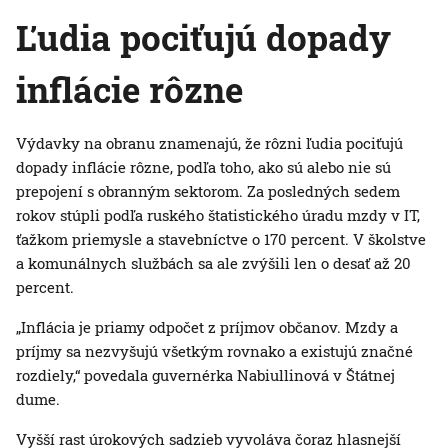
Ľudia pociťujú dopady
inflácie rôzne
Výdavky na obranu znamenajú, že rôzni ľudia pociťujú
dopady inflácie rôzne, podľa toho, ako sú alebo nie sú
prepojení s obranným sektorom. Za posledných sedem
rokov stúpli podľa ruského štatistického úradu mzdy v IT,
ťažkom priemysle a stavebníctve o 170 percent. V školstve
a komunálnych službách sa ale zvýšili len o desať až 20
percent.
„Inflácia je priamy odpočet z príjmov občanov. Mzdy a
príjmy sa nezvyšujú všetkým rovnako a existujú značné
rozdiely,“ povedala guvernérka Nabiullinová v Štátnej
dume.
Vyšší rast úrokových sadzieb vyvoláva čoraz hlasnejší