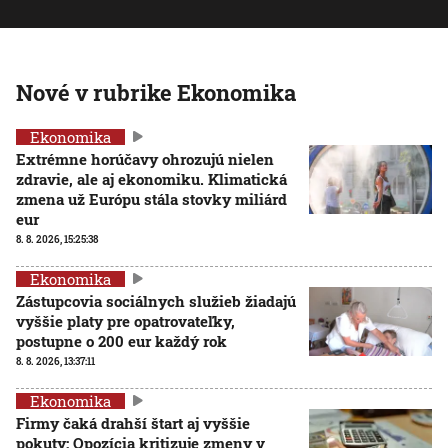
Nové v rubrike Ekonomika
Ekonomika
Extrémne horúčavy ohrozujú nielen
zdravie, ale aj ekonomiku. Klimatická
zmena už Európu stála stovky miliárd
eur
8. 8. 2026, 15:25:38
Ekonomika
Zástupcovia sociálnych služieb žiadajú
vyššie platy pre opatrovateľky,
postupne o 200 eur každý rok
8. 8. 2026, 13:37:11
Ekonomika
Firmy čaká drahší štart aj vyššie
pokuty: Opozícia kritizuje zmeny v