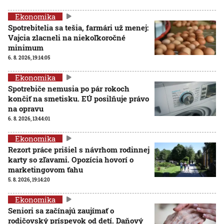
Ekonomika
Spotrebitelia sa tešia, farmári už menej:
Vajcia zlacneli na niekoľkoročné
minimum
6. 8. 2026, 19:14:05
Ekonomika
Spotrebiče nemusia po pár rokoch
končiť na smetisku. EÚ posilňuje právo
na opravu
6. 8. 2026, 13:44:01
Ekonomika
Rezort práce prišiel s návrhom rodinnej
karty so zľavami. Opozícia hovorí o
marketingovom ťahu
5. 8. 2026, 19:14:20
Ekonomika
Seniori sa začínajú zaujímať o
rodičovský príspevok od detí. Daňový