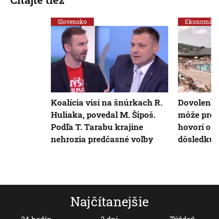
Slovensko
Ekonomika
Koalícia visí na šnúrkach R.
Dovolenka
Huliaka, povedal M. Šipoš.
môže predr
Podľa T. Tarabu krajine
hovorí o 
nehrozia predčasné voľby
dôsledku 
Najčítanejšie
24 hodín
3 dni
Týždeň