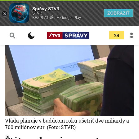
Správy STVR
ZOBRAZIŤ
STVR
BEZPLATNÉ - V Google Play
24
Vláda plánuje v budúcom roku ušetriť dve miliardy a
700 miliónov eur.
(Foto: STVR)