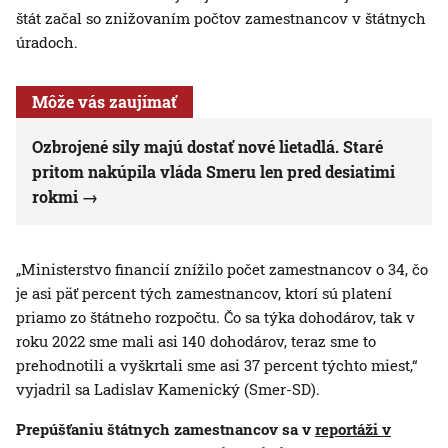
štát začal so znižovaním počtov zamestnancov v štátnych
úradoch.
Môže vás zaujímať
Ozbrojené sily majú dostať nové lietadlá. Staré
pritom nakúpila vláda Smeru len pred desiatimi
rokmi
„Ministerstvo financií znížilo počet zamestnancov o 34, čo
je asi päť percent tých zamestnancov, ktorí sú platení
priamo zo štátneho rozpočtu. Čo sa týka dohodárov, tak v
roku 2022 sme mali asi 140 dohodárov, teraz sme to
prehodnotili a vyškrtali sme asi 37 percent týchto miest,“
vyjadril sa Ladislav Kamenický (Smer-SD).
Prepúšťaniu štátnych zamestnancov sa v
reportáži v