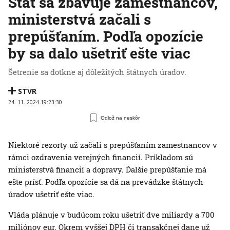
Štát sa zbavuje zamestnancov,
ministerstvá začali s
prepúšťaním. Podľa opozície
by sa dalo ušetriť ešte viac
Šetrenie sa dotkne aj dôležitých štátnych úradov.
STVR
24. 11. 2024 19:23:30
Odlož na neskôr
Niektoré rezorty už začali s prepúšťaním zamestnancov v
rámci ozdravenia verejných financií. Príkladom sú
ministerstvá financií a dopravy. Ďalšie prepúšťanie má
ešte prísť. Podľa opozície sa dá na prevádzke štátnych
úradov ušetriť ešte viac.
Vláda plánuje v budúcom roku ušetriť dve miliardy a 700
miliónov eur. Okrem vyššej DPH či transakčnej dane už