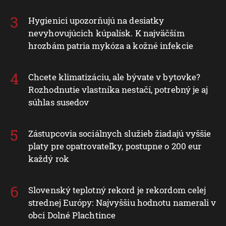
Hygienici upozorňujú na desiatky
nevyhovujúcich kúpalísk. K najväčším
hrozbám patria mykóza a kožné infekcie
Chcete klimatizáciu, ale bývate v bytovke?
Rozhodnutie vlastníka nestačí, potrebný je aj
súhlas susedov
Zástupcovia sociálnych služieb žiadajú vyššie
platy pre opatrovateľky, postupne o 200 eur
každý rok
Slovenský teplotný rekord je rekordom celej
strednej Európy: Najvyššiu hodnotu namerali v
obci Dolné Plachtince