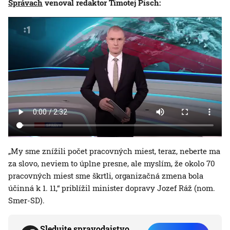
Správach
venoval redaktor Timotej Pisch:
„My sme znížili počet pracovných miest, teraz, neberte ma
za slovo, neviem to úplne presne, ale myslím, že okolo 70
pracovných miest sme škrtli, organizačná zmena bola
účinná k 1. 11,“ priblížil minister dopravy Jozef Ráž (nom.
Smer-SD).
Sledujte spravodajstvo