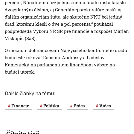
percent, Národnému bezpečnostnému úradu rastú takisto
dvojciferným číslom, aj Generálnej prokuratúre rastú, aj
ďalším organizáciám štátu, ale skutočne NKÚ bol jediný
úrad, ktorému klesli o dve a pol percenta,“ poukázal
podpredseda Výboru NR SR pre financie a rozpočet Marián
Viskupič (SaS).
O možnom dofinancovaní Najvyššieho kontrolného úradu
budú ešte rokovať Ľubomír Andrássy a Ladislav
Kamenický na parlamentnom finančnom výbore na
budúci utorok.
Ďalšie články na tému:
Financie
Politika
Práca
Video
Čítajte tiež