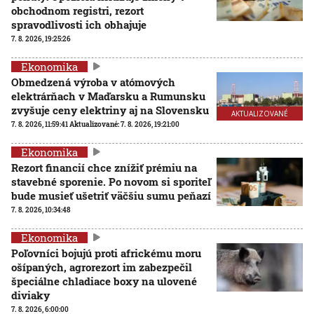
obchodnom registri, rezort
spravodlivosti ich obhajuje
7. 8. 2026, 19:25:26
Ekonomika
Obmedzená výroba v atómových
elektrárňach v Maďarsku a Rumunsku
zvyšuje ceny elektriny aj na Slovensku
AKTUALIZOVANÉ
7. 8. 2026, 11:59:41
Aktualizované:
7. 8. 2026, 19:21:00
Ekonomika
Rezort financií chce znížiť prémiu na
stavebné sporenie. Po novom si sporiteľ
bude musieť ušetriť väčšiu sumu peňazí
7. 8. 2026, 10:34:48
Ekonomika
Poľovníci bojujú proti africkému moru
ošípaných, agrorezort im zabezpečil
špeciálne chladiace boxy na ulovené
diviaky
7. 8. 2026, 6:00:00