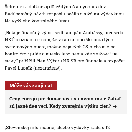
Šetrenie sa dotkne aj dôležitých štátnych úradov.
Budúcoročný návrh rozpočtu počíta s nižšími výdavkami
Najvyššieho kontrolného úradu.
„Rokuje finančný výbor, sedí tam pán Andrássy, predseda
NKÚ a oznamuje nám, že v rámci toho škrtania tých
systémových miest, možno nejakých 25, alebo aj viac
kontrolórov príde o miesto, lebo nemá kde znižovať tie
stavy,“ priblížil člen Výboru NR SR pre financie a rozpočet
Pavel Ľupták (nezaradený).
Môže vás zaujímať
Ceny energií pre domácnosti v novom roku: Zatiaľ
sú jasné dve veci. Kedy zverejnia výšku cien?
„Slovenskej informačnej službe výdavky rastú o 12