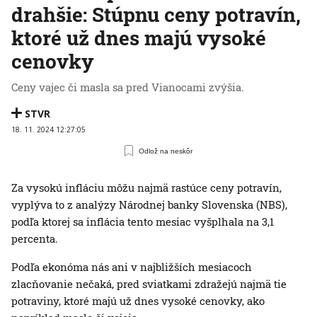
drahšie: Stúpnu ceny potravín,
ktoré už dnes majú vysoké
cenovky
Ceny vajec či masla sa pred Vianocami zvýšia.
STVR
18. 11. 2024 12:27:05
Odlož na neskôr
Za vysokú infláciu môžu najmä rastúce ceny potravín,
vyplýva to z analýzy Národnej banky Slovenska (NBS),
podľa ktorej sa inflácia tento mesiac vyšplhala na 3,1
percenta.
Podľa ekonóma nás ani v najbližších mesiacoch
zlacňovanie nečaká, pred sviatkami zdražejú najmä tie
potraviny, ktoré majú už dnes vysoké cenovky, ako