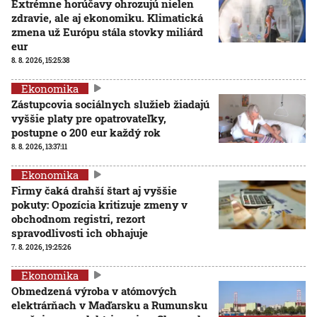
Extrémne horúčavy ohrozujú nielen
zdravie, ale aj ekonomiku. Klimatická
zmena už Európu stála stovky miliárd
eur
8. 8. 2026, 15:25:38
Ekonomika
Zástupcovia sociálnych služieb žiadajú
vyššie platy pre opatrovateľky,
postupne o 200 eur každý rok
8. 8. 2026, 13:37:11
Ekonomika
Firmy čaká drahší štart aj vyššie
pokuty: Opozícia kritizuje zmeny v
obchodnom registri, rezort
spravodlivosti ich obhajuje
7. 8. 2026, 19:25:26
Ekonomika
Obmedzená výroba v atómových
elektrárňach v Maďarsku a Rumunsku