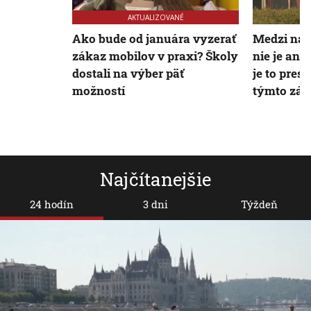
AKTUALIZOVANÉ
Ako bude od januára vyzerať
Medzi naj
zákaz mobilov v praxi? Školy
nie je ani 
dostali na výber päť
je to pres
možností
týmto zás
Najčítanejšie
24 hodín
3 dni
Týždeň