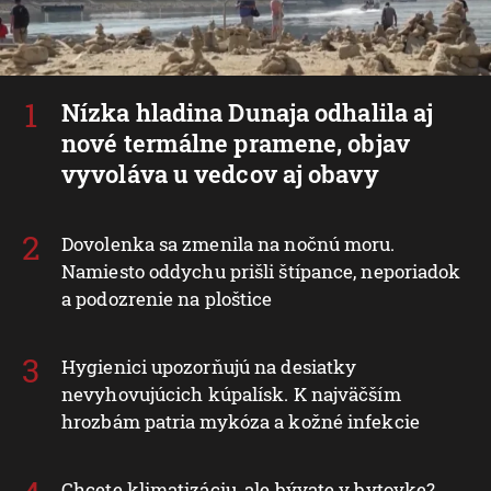
Nízka hladina Dunaja odhalila aj
nové termálne pramene, objav
vyvoláva u vedcov aj obavy
Dovolenka sa zmenila na nočnú moru.
Namiesto oddychu prišli štípance, neporiadok
a podozrenie na ploštice
Hygienici upozorňujú na desiatky
nevyhovujúcich kúpalísk. K najväčším
hrozbám patria mykóza a kožné infekcie
Chcete klimatizáciu, ale bývate v bytovke?