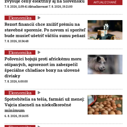
zvyšuje ceny elektriny aj na Slovensku
AKTUALIZOVANÉ
7. 8. 2026, 11:59:41
Aktualizované:
7. 8. 2026, 19:21:00
Ekonomika
Rezort financií chce znížiť prémiu na
stavebné sporenie. Po novom si sporiteľ
bude musieť ušetriť väčšiu sumu peňazí
7. 8. 2026, 10:34:48
Ekonomika
Poľovníci bojujú proti africkému moru
ošípaných, agrorezort im zabezpečil
špeciálne chladiace boxy na ulovené
diviaky
7. 8. 2026, 6:00:00
Ekonomika
Spotrebitelia sa tešia, farmári už menej:
Vajcia zlacneli na niekoľkoročné
minimum
6. 8. 2026, 19:14:05