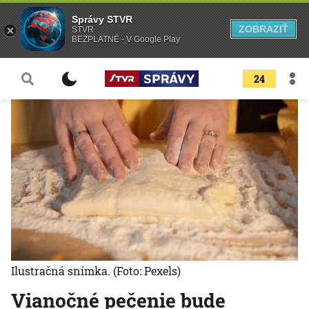
Správy STVR
ZOBRAZIŤ
STVR
BEZPLATNÉ - V Google Play
24
Ilustračná snímka.
(Foto: Pexels)
Vianočné pečenie bude