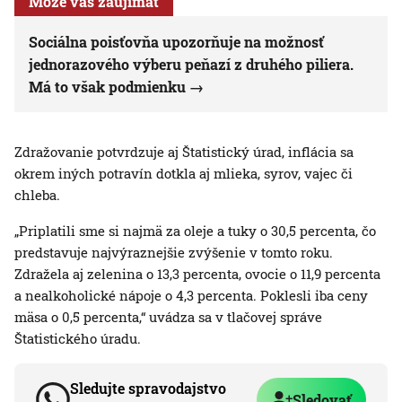
Môže vás zaujímať
Sociálna poisťovňa upozorňuje na možnosť
jednorazového výberu peňazí z druhého piliera.
Má to však podmienku
Zdražovanie potvrdzuje aj Štatistický úrad, inflácia sa
okrem iných potravín dotkla aj mlieka, syrov, vajec či
chleba.
„Priplatili sme si najmä za oleje a tuky o 30,5 percenta, čo
predstavuje najvýraznejšie zvýšenie v tomto roku.
Zdražela aj zelenina o 13,3 percenta, ovocie o 11,9 percenta
a nealkoholické nápoje o 4,3 percenta. Poklesli iba ceny
mäsa o 0,5 percenta,“ uvádza sa v tlačovej správe
Štatistického úradu.
Sledujte spravodajstvo
Sledovať