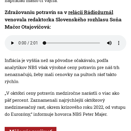
napríklad maslo či vajcia.
Zdražovaniu potravín sa v
relácii Rádiožurnál
venovala redaktorka Slovenského rozhlasu Soňa
Mačor Otajovičová:
Inflácia je vyššia než sa pôvodne očakávalo, podľa
analytikov NBS však výrobné ceny potravín pre náš trh
nenaznačujú, žeby mali cenovky na pultoch rásť takto
rýchlo.
„V októbri ceny potravín medziročne narástli o viac ako
päť percent. Zaznamenali najrýchlejší októbrový
medzimesačný rast, okrem krízového roku 2022, od vstupu
do Eurozóny,“ informuje hovorca NBS Peter Majer.