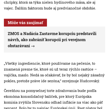
chrípky, ktorá sa týka nielen hydinového mäsa, ale aj
vajec. Ďalším faktorom bude aj predvianočné obdobie.
Môže vás zaujímať
ZMOS a Nadácia Zastavme korupciu predstavili
návrh, ako zabrániť korupcii pri verejnom
obstarávaní
„Všetky ingrediencie, ktoré používame na pečenie, to
znamená presne tie, ktoré sú už teraz rýchlo rastúce –
vajíčka, maslo. Nedá sa očakávať, že by bol nejaký zásadný
pokles, pretože práve ide sezóna,“ ozrejmuje Hudcovský.
Čerešňou na pomyselnej torte zdražovania bude podľa
ekonóma konsolidačný balíček, pre ktorý Európska
komisia zvýšila Slovensku odhad inflácie na viac ako päť
percent. Bolo by to najviac Európskej únii. Rast platov bol