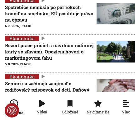
Ekonomika
Spotrebiče nemusia po pár rokoch
končiť na smetisku. EÚ posilňuje právo
na opravu
6. 8. 2026, 13:44:01
Ekonomika
Rezort práce prišiel s návrhom rodinnej
karty so zľavami. Opozícia hovorí o
marketingovom ťahu
5. 8. 2026, 19:14:20
Ekonomika
Seniori sa začínajú zaujímať o
rodičovský príspevok od detí. Daňový
úrad ani Sociálna poisťovňa im
informácie nedajú
5. 8. 2026, 19:08:24
Viac
Videá
Odložené
Najčítanejšie
Po minúte
Ekonomika
Na Slovensku zarastá 300-tisíc
hektárov pôdy. Farmárom by mohla