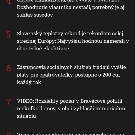
Rozhodnutie vlastníka nestačí, potrebný je aj
súhlas susedov
Slovenský teplotný rekord je rekordom celej
strednej Európy: Najvyššiu hodnotu namerali v
obci Dolné Plachtince
Zástupcovia sociálnych služieb žiadajú vyššie
platy pre opatrovateľky, postupne o 200 eur
každý rok
VIDEO: Rozsiahly požiar v Braväcove pohltil
niekoľko domov, v obci vyhlásili mimoriadnu
situáciu
Vyzerá ako medúza, no môže spôsobiť vážne