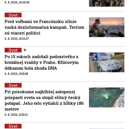
6. 8. 2026, 14:26:05
Svet
Pred voľbami vo Francúzsku silnie
ruská dezinformačná kampaň. Terčom
sú viacerí politici
6. 8. 2026, 14:21:27
Svet
Po 15 rokoch zadržali podozrivého z
brutálnej vraždy v Prahe. Kľúčovým
dôkazom bola zhoda DNA
6. 8. 2026, 13:51:58
Svet
Pri prieskume najhlbšej zatopenej
priepasti sveta sa utopil elitný český
potápač. Jeho telo vytiahli z hĺbky 186
metrov
6. 8. 2026, 11:52:11
Svet