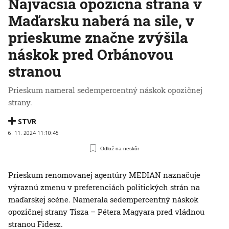
Najväčšia opozičná strana v
Maďarsku naberá na sile, v
prieskume značne zvýšila
náskok pred Orbánovou
stranou
Prieskum nameral sedempercentný náskok opozičnej
strany.
STVR
6. 11. 2024 11:10:45
Odlož na neskôr
Prieskum renomovanej agentúry MEDIAN naznačuje
výraznú zmenu v preferenciách politických strán na
maďarskej scéne. Namerala sedempercentný náskok
opozičnej strany Tisza – Pétera Magyara pred vládnou
stranou Fidesz.