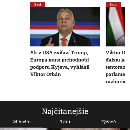
Svet
Svet
Ak v USA zvíťazí Trump,
Viktor Or
Európa musí prehodnotiť
ďalšiu kon
podporu Kyjeva, vyhlásil
tentoraz 
Viktor Orbán
parlament
rozhorčen
Najčítanejšie
24 hodín
3 dni
Týždeň