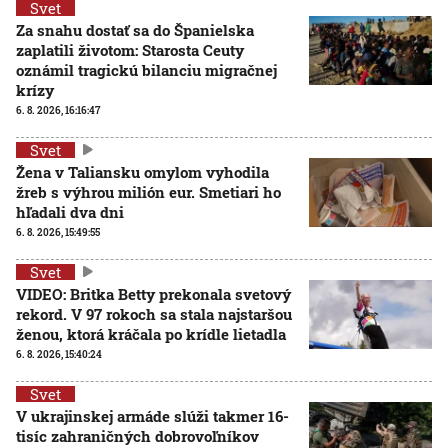
Svet
Za snahu dostať sa do Španielska
zaplatili životom: Starosta Ceuty
oznámil tragickú bilanciu migračnej
krízy
6. 8. 2026, 16:16:47
Svet
Žena v Taliansku omylom vyhodila
žreb s výhrou milión eur. Smetiari ho
hľadali dva dni
6. 8. 2026, 15:49:55
Svet
VIDEO: Britka Betty prekonala svetový
rekord. V 97 rokoch sa stala najstaršou
ženou, ktorá kráčala po krídle lietadla
6. 8. 2026, 15:40:24
Svet
V ukrajinskej armáde slúži takmer 16-
tisíc zahraničných dobrovoľníkov