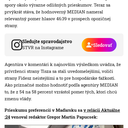
spory okolo výrazne odlišných prieskumov. Teraz sa
prvýkrát stáva, že hodnoverný MEDIAN nameral
relevantný pomer hlasov 46:39 v prospech opozičnej
strany.
Sledujte spravodajstvo
Sledovať
STVR na Instagrame
Agentúra v komentári k najnovším výsledkom uvádza, že
prívrženci strany Tisza sa stali uvedomelejšími, voliči
strany Fidesz neistejšími a to pre hospodárske ťažkosti.
Ako príznačné možno hodnotiť podľa agentúry MEDIAN
to, že z 54 na 58 percent vzrástol pomer tých, ktorí chcú
zmenu vlády.
Prieskumu preferencií v Maďarsku sa
v relácii Aktuálne
:24
venoval redaktor Gregor Martin Papucsek: