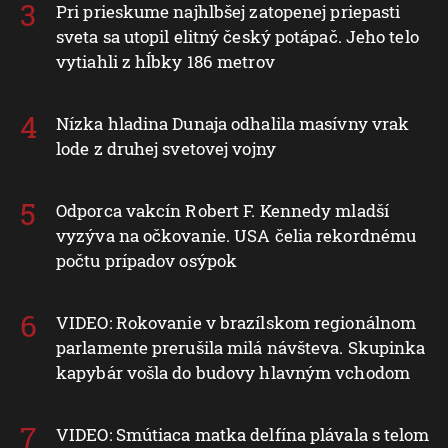
Pri prieskume najhlbšej zatopenej priepasti
sveta sa utopil elitný český potápač. Jeho telo
vytiahli z hĺbky 186 metrov
Nízka hladina Dunaja odhalila masívny vrak
lode z druhej svetovej vojny
Odporca vakcín Robert F. Kennedy mladší
vyzýva na očkovanie. USA čelia rekordnému
počtu prípadov osýpok
VIDEO: Rokovanie v brazílskom regionálnom
parlamente prerušila milá návšteva. Skupinka
kapybár vošla do budovy hlavným vchodom
VIDEO: Smútiaca matka delfína plávala s telom