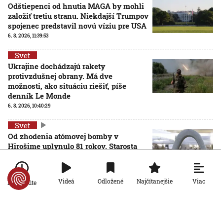
Odštiepenci od hnutia MAGA by mohli
založiť tretiu stranu. Niekdajší Trumpov
spojenec predstavil novú víziu pre USA
6. 8. 2026, 11:39:53
Svet
Ukrajine dochádzajú rakety
protivzdušnej obrany. Má dve
možnosti, ako situáciu riešiť, píše
denník Le Monde
6. 8. 2026, 10:40:29
Svet
Od zhodenia atómovej bomby v
Hirošime uplynulo 81 rokov. Starosta
mesta varoval pred zľahčovaním
AKTUALIZOVANÉ
neľudskosti jadrových zbraní
6. 8. 2026, 10:39:25
Aktualizované:
6. 8. 2026, 13:10:00
Viac
Videá
Odložené
Najčítanejšie
Po minúte
Svet
Dron s výbušninami, ktorý našli na letisku, predstavuje
novú úroveň nebezpečenstva, tvrdí nemecký minister