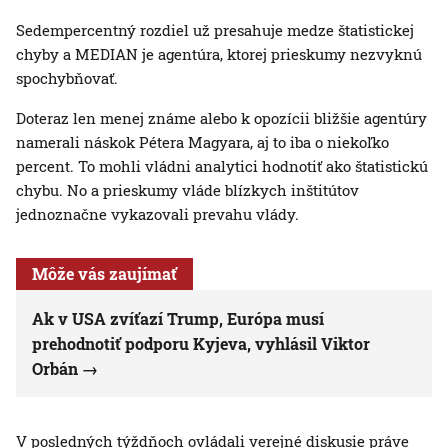
Sedempercentný rozdiel už presahuje medze štatistickej
chyby a MEDIAN je agentúra, ktorej prieskumy nezvyknú
spochybňovať.
Doteraz len menej známe alebo k opozícii bližšie agentúry
namerali náskok Pétera Magyara, aj to iba o niekoľko
percent. To mohli vládni analytici hodnotiť ako štatistickú
chybu. No a prieskumy vláde blízkych inštitútov
jednoznačne vykazovali prevahu vlády.
Môže vás zaujímať
Ak v USA zvíťazí Trump, Európa musí
prehodnotiť podporu Kyjeva, vyhlásil Viktor
Orbán
V posledných týždňoch ovládali verejné diskusie práve