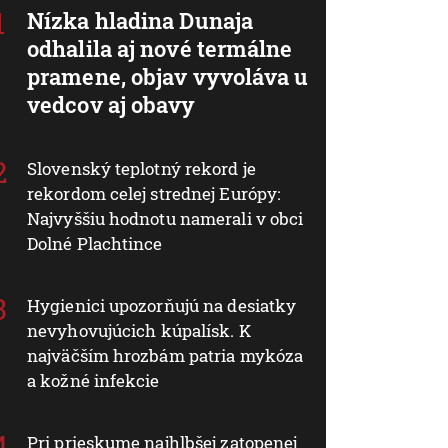
Nízka hladina Dunaja
odhalila aj nové termálne
pramene, objav vyvoláva u
vedcov aj obavy
Slovenský teplotný rekord je
rekordom celej strednej Európy:
Najvyššiu hodnotu namerali v obci
Dolné Plachtince
Hygienici upozorňujú na desiatky
nevyhovujúcich kúpalísk. K
najväčším hrozbám patria mykóza
a kožné infekcie
Pri prieskume najhlbšej zatopenej