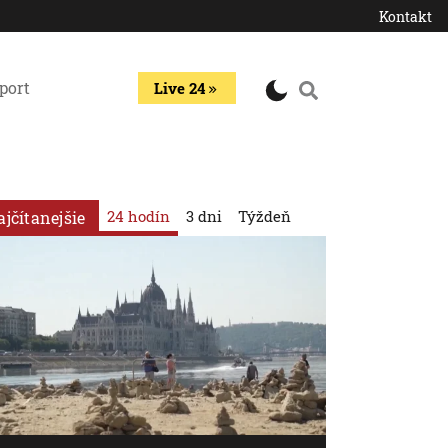
Kontakt
port
Live 24
24 hodín
3 dni
Týždeň
ajčítanejšie