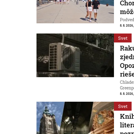
Chor
môže
Podvede
8. 8. 2026,
Svet
Rakú
zjed
Opoz
rieš
Chladen
Greenp
8. 8. 2026
Svet
Knih
lite
pozr