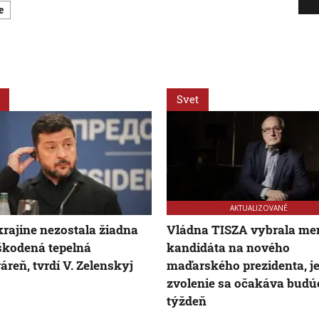
e
Svet
AKTUALIZOVANÉ
rajine nezostala žiadna
Vládna TISZA vybrala me
kodená tepelná
kandidáta na nového
ráreň, tvrdí V. Zelenskyj
maďarského prezidenta, j
zvolenie sa očakáva budú
týždeň