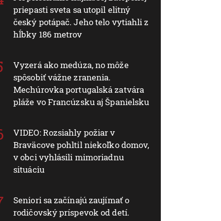
priepasti sveta sa utopil elitný
český potápač. Jeho telo vytiahli z
hĺbky 186 metrov
Vyzerá ako medúza, no môže
spôsobiť vážne zranenia.
Mechúrovka portugalská zatvára
pláže vo Francúzsku aj Španielsku
VIDEO: Rozsiahly požiar v
Braväcove pohltil niekoľko domov,
v obci vyhlásili mimoriadnu
situáciu
Seniori sa začínajú zaujímať o
rodičovský príspevok od detí.