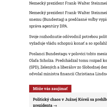
Nemecký prezident Frank-Walter Steinmei
Nemecký prezident Frank-Walter Steinmeier
snemu (Bundestag) a predčasné voľby vypís
správa agentúry DPA.
Svoje rozhodnutie odôvodnil potrebou polit
vyžaduje vládu schopnú konať a so spoľahl
Poslanci Bundestagu v polovici tohto mesi
Olafa Scholza. Predchádzal tomu rozpad k
(SPD), Zelených a liberálov zo Slobodnej d
odvolal ministra financií Christiana Lindner
Môže vás zaujímať
Politický chaos v Južnej Kóreii sa prehlb
prezidenta