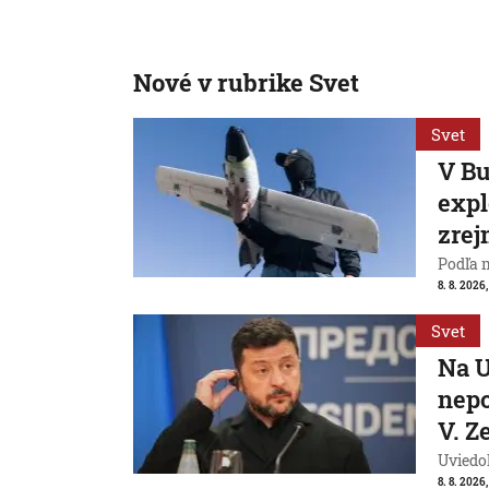
Nové v rubrike Svet
Svet
V Bu
expl
zrej
Podľa 
8. 8. 2026,
Svet
Na U
nepo
V. Z
Uviedo
8. 8. 2026,