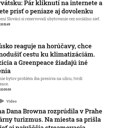
vátsku: Pár kliknutí na internete a
te prísť o peniaze aj dovolenku
ní Slováci si rezervovali ubytovanie cez sociálnu sieť.
 10:51:49
sko reaguje na horúčavy, chce
nodušiť cestu ku klimatizáciám.
ícia a Greenpeace žiadajú iné
enia
ie bytov problém iba presúva na ulicu, tvrdí
eace.
, 10:00:00
Video
a Dana Browna rozprúdila v Prahe
rárny turizmus. Na miesta sa prišla
ieť aj najväčšia streamovacia