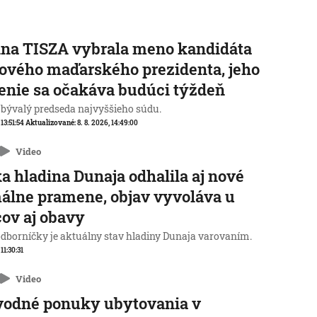
na TISZA vybrala meno kandidáta
ového maďarského prezidenta, jeho
enie sa očakáva budúci týždeň
 bývalý predseda najvyššieho súdu.
 13:51:54
Aktualizované:
8. 8. 2026, 14:49:00
Video
a hladina Dunaja odhalila aj nové
álne pramene, objav vyvoláva u
ov aj obavy
odborníčky je aktuálny stav hladiny Dunaja varovaním.
 11:30:31
Video
vodné ponuky ubytovania v