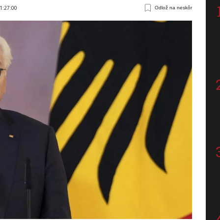
1:27:00
Odlož na neskôr