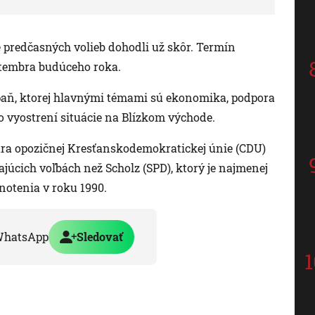
predčasných volieb dohodli už skôr. Termín
ptembra budúceho roka.
aň, ktorej hlavnými témami sú ekonomika, podpora
o vyostrení situácie na Blízkom východe.
ra opozičnej Kresťanskodemokratickej únie (CDU)
júcich voľbách než Scholz (SPD), ktorý je najmenej
otenia v roku 1990.
WhatsApp
Sledovať