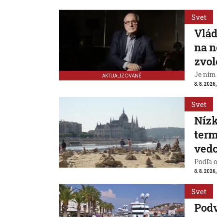
Svet
Vlád
na n
zvol
Je ním
AKTUALIZOVANÉ
8. 8. 2026,
Svet
Nízk
term
vedc
Podľa 
8. 8. 2026,
Svet
Pod