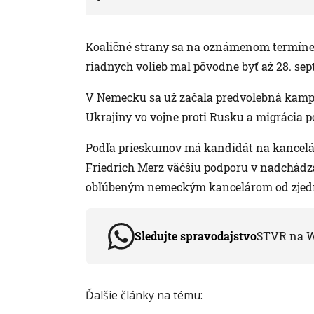
Koaličné strany sa na oznámenom termíne 
riadnych volieb mal pôvodne byť až 28. se
V Nemecku sa už začala predvolebná kamp
Ukrajiny vo vojne proti Rusku a migrácia p
Podľa prieskumov má kandidát na kancelá
Friedrich Merz väčšiu podporu v nadchádza
obľúbeným nemeckým kancelárom od zjedn
Sledujte spravodajstvo
STVR na 
Ďalšie články na tému: