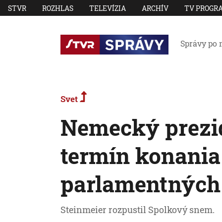
STVR
ROZHLAS
TELEVÍZIA
ARCHÍV
TV PROGR
Správy po 
Svet
Nemecký prezid
termín konania
parlamentných 
Steinmeier rozpustil Spolkový snem.