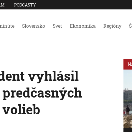
AM
PODCASTY
minúte
Slovensko
Svet
Ekonomika
Regióny
Š
N
ent vyhlásil
 predčasných
volieb