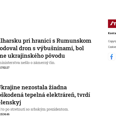
Konta
lharsku pri hranici s Rumunskom
Copyri
odoval dron s výbušninami, bol
Cookie
me ukrajinského pôvodu
ministerstva nešlo o zámerný čin.
 17:52:27
krajine nezostala žiadna
škodená tepelná elektráreň, tvrdí
elenskyj
l to po stretnutí so srbským prezidentom.
 15:34:46