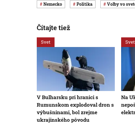
Nemecko
Politika
voľby vo svet
Čítajte tiež
Svet
Svet
V Bulharsku pri hranici s
Na Uk
Rumunskom explodoval dron s
nepoš
výbušninami, bol zrejme
elekt
ukrajinského pôvodu