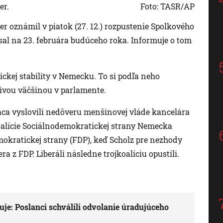
er.
Foto: TASR/AP
 oznámil v piatok (27. 12.) rozpustenie Spolkového
al na 23. februára budúceho roka. Informuje o tom
ickej stability v Nemecku. To si podľa neho
ivou väčšinou v parlamente.
aca vyslovili nedôveru menšinovej vláde kancelára
oalície Sociálnodemokratickej strany Nemecka
emokratickej strany (FDP), keď Scholz pre nezhody
a z FDP. Liberáli následne trojkoalíciu opustili.
uje: Poslanci schválili odvolanie úradujúceho