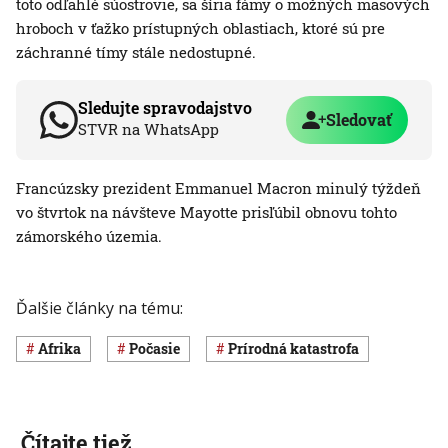
toto odľahlé súostrovie, sa šíria fámy o možných masových
hroboch v ťažko prístupných oblastiach, ktoré sú pre
záchranné tímy stále nedostupné.
Sledujte spravodajstvo
Sledovať
STVR na WhatsApp
Francúzsky prezident Emmanuel Macron minulý týždeň
vo štvrtok na návšteve Mayotte prisľúbil obnovu tohto
zámorského územia.
Ďalšie články na tému:
Afrika
Počasie
Prírodná katastrofa
Čítajte tiež