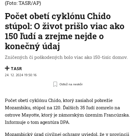
(Foto: TASR/AP)
Počet obetí cyklónu Chido
stúpol: O život prišlo viac ako
150 ľudí a zrejme nejde o
konečný údaj
Zničených či poškodených bolo viac ako 150-tisíc domov.
TASR
24. 12. 2024 19:50:16
Odlož na neskôr
Počet obetí cyklónu Chido, ktorý zasiahol pobrežie
Mozambiku, stúpol na 120. Ďalších 35 ľudí zomrelo na
ostrove Mayotte, ktorý je zámorským územím Francúzska.
Informuje o tom agentúra DPA.
Mozambický úrad civilnej ochrany uviedol, že v provincii