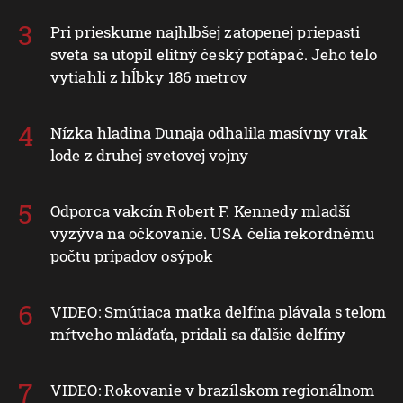
Pri prieskume najhlbšej zatopenej priepasti
sveta sa utopil elitný český potápač. Jeho telo
vytiahli z hĺbky 186 metrov
Nízka hladina Dunaja odhalila masívny vrak
lode z druhej svetovej vojny
Odporca vakcín Robert F. Kennedy mladší
vyzýva na očkovanie. USA čelia rekordnému
počtu prípadov osýpok
VIDEO: Smútiaca matka delfína plávala s telom
mŕtveho mláďaťa, pridali sa ďalšie delfíny
VIDEO: Rokovanie v brazílskom regionálnom