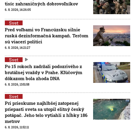
tisíc zahraničných dobrovoľníkov
6. 8. 2026, 14:26:05
Svet
Pred voľbami vo Francúzsku silnie
ruská dezinformačná kampaň. Terčom
sú viacerí politici
6. 8. 2026, 14:21:27
Svet
Po 15 rokoch zadržali podozrivého z
brutálnej vraždy v Prahe. Kľúčovým
dôkazom bola zhoda DNA
6. 8. 2026, 13:51:58
Svet
Pri prieskume najhlbšej zatopenej
priepasti sveta sa utopil elitný český
potápač. Jeho telo vytiahli z hĺbky 186
metrov
6. 8. 2026, 11:52:11