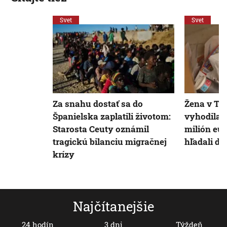
Svet
Svet
Za snahu dostať sa do
Žena v Ta
Španielska zaplatili životom:
vyhodila 
Starosta Ceuty oznámil
milión eur
tragickú bilanciu migračnej
hľadali dv
krízy
Najčítanejšie
24 hodín
3 dni
Týždeň