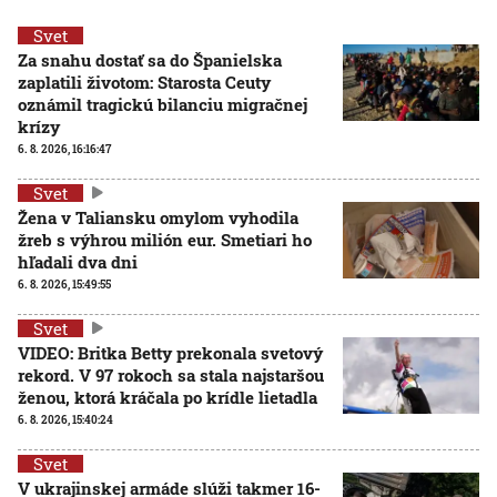
Svet
Za snahu dostať sa do Španielska
zaplatili životom: Starosta Ceuty
oznámil tragickú bilanciu migračnej
krízy
6. 8. 2026, 16:16:47
Svet
Žena v Taliansku omylom vyhodila
žreb s výhrou milión eur. Smetiari ho
hľadali dva dni
6. 8. 2026, 15:49:55
Svet
VIDEO: Britka Betty prekonala svetový
rekord. V 97 rokoch sa stala najstaršou
ženou, ktorá kráčala po krídle lietadla
6. 8. 2026, 15:40:24
Svet
V ukrajinskej armáde slúži takmer 16-