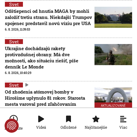
Svet
Odštiepenci od hnutia MAGA by mohli
založiť tretiu stranu. Niekdajší Trumpov
spojenec predstavil novú víziu pre USA
6. 8. 2026, 11:39:53
Svet
Ukrajine dochádzajú rakety
protivzdušnej obrany. Má dve
možnosti, ako situáciu riešiť, píše
denník Le Monde
6. 8. 2026, 10:40:29
Svet
Od zhodenia atómovej bomby v
Hirošime uplynulo 81 rokov. Starosta
mesta varoval pred zľahčovaním
AKTUALIZOVANÉ
neľudskosti jadrových zbraní
6. 8. 2026, 10:39:25
Aktualizované:
6. 8. 2026, 13:10:00
Viac
Videá
Odložené
Najčítanejšie
Svet
Po minúte
Dron s výbušninami, ktorý našli na