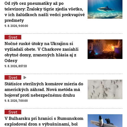
Od rýb cez pneumatiky až po
televízory: Žraloky tigrie zjedia všetko,
v ich žalúdkoch našli vedci prekvapivé
predmety
9. 8. 2026, 9:00:00
Svet
Nočné ruské útoky na Ukrajinu si
vyžiadali obete. V Charkove zasiahli
obytné domy, zranených hlásia aj z
Odesy
9. 8. 2026, 8:57:33
Svet
Státisíce sterilných komárov mieria do
amerických záhrad. Nová metóda má
bojovať proti nebezpečnému druhu
9. 8. 2026, 7:00:00
Svet
V Bulharsku pri hranici s Rumunskom
explodoval dron s výbušninami, bol