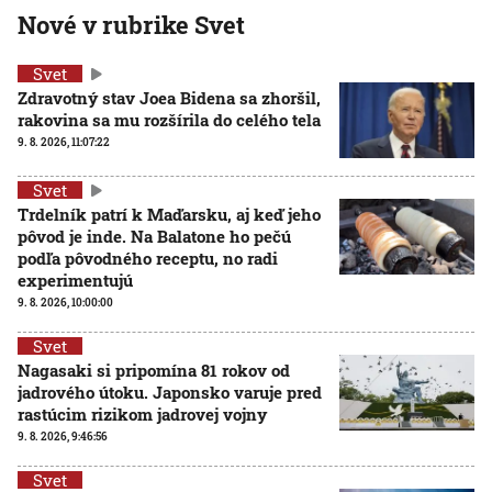
Nové v rubrike Svet
Svet
Zdravotný stav Joea Bidena sa zhoršil,
rakovina sa mu rozšírila do celého tela
9. 8. 2026, 11:07:22
Svet
Trdelník patrí k Maďarsku, aj keď jeho
pôvod je inde. Na Balatone ho pečú
podľa pôvodného receptu, no radi
experimentujú
9. 8. 2026, 10:00:00
Svet
Nagasaki si pripomína 81 rokov od
jadrového útoku. Japonsko varuje pred
rastúcim rizikom jadrovej vojny
9. 8. 2026, 9:46:56
Svet