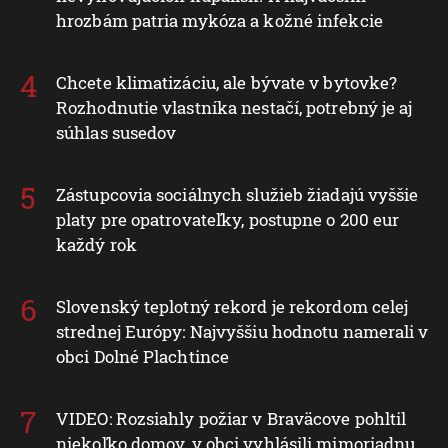
hrozbám patria mykóza a kožné infekcie
Chcete klimatizáciu, ale bývate v bytovke?
Rozhodnutie vlastníka nestačí, potrebný je aj
súhlas susedov
Zástupcovia sociálnych služieb žiadajú vyššie
platy pre opatrovateľky, postupne o 200 eur
každý rok
Slovenský teplotný rekord je rekordom celej
strednej Európy: Najvyššiu hodnotu namerali v
obci Dolné Plachtince
VIDEO: Rozsiahly požiar v Braväcove pohltil
niekoľko domov, v obci vyhlásili mimoriadnu