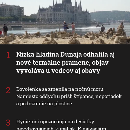
Nízka hladina Dunaja odhalila aj
nové termálne pramene, objav
vyvoláva u vedcov aj obavy
Dovolenka sa zmenila na nočnú moru.
Namiesto oddychu prišli štípance, neporiadok
a podozrenie na ploštice
Hygienici upozorňujú na desiatky
nevyhovujúcich kúpalísk. K najväčším