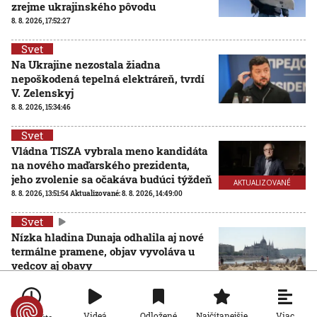
zrejme ukrajinského pôvodu
8. 8. 2026, 17:52:27
Svet
Na Ukrajine nezostala žiadna
nepoškodená tepelná elektráreň, tvrdí
V. Zelenskyj
8. 8. 2026, 15:34:46
Svet
Vládna TISZA vybrala meno kandidáta
na nového maďarského prezidenta,
jeho zvolenie sa očakáva budúci týždeň
AKTUALIZOVANÉ
8. 8. 2026, 13:51:54
Aktualizované:
8. 8. 2026, 14:49:00
Svet
Nízka hladina Dunaja odhalila aj nové
termálne pramene, objav vyvoláva u
vedcov aj obavy
8. 8. 2026, 11:30:31
Viac
Videá
Odložené
Najčítanejšie