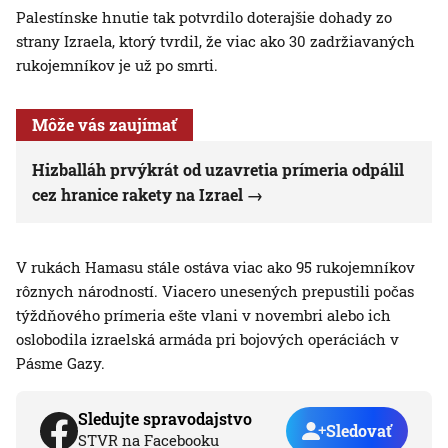
Palestínske hnutie tak potvrdilo doterajšie dohady zo
strany Izraela, ktorý tvrdil, že viac ako 30 zadržiavaných
rukojemníkov je už po smrti.
Môže vás zaujímať
Hizballáh prvýkrát od uzavretia prímeria odpálil
cez hranice rakety na Izrael
V rukách Hamasu stále ostáva viac ako 95 rukojemníkov
rôznych národností. Viacero unesených prepustili počas
týždňového prímeria ešte vlani v novembri alebo ich
oslobodila izraelská armáda pri bojových operáciách v
Pásme Gazy.
Sledujte spravodajstvo
Sledovať
STVR na Facebooku