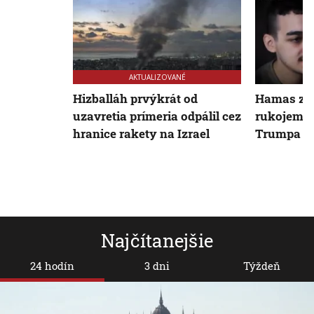
AKTUALIZOVANÉ
Hizballáh prvýkrát od
Hamas zver
uzavretia prímeria odpálil cez
rukojemní
hranice rakety na Izrael
Trumpa o
Najčítanejšie
24 hodín
3 dni
Týždeň