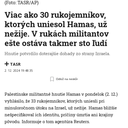
(Foto: TASR/AP)
Viac ako 30 rukojemníkov,
ktorých uniesol Hamas, už
nežije. V rukách militantov
ešte ostáva takmer sto ľudí
Hnutie potvrdilo doterajšie dohady zo strany Izraela.
TASR
2. 12. 2024 19:48:35
Odlož na neskôr
Palestínske militantné hnutie Hamas v pondelok (2. 12.)
vyhlásilo, že 33 rukojemníkov, ktorých uniesli pri
minuloročnom útoku na Izrael, už nežije. Hamas bližšie
nešpecifikoval ich identitu, príčiny úmrtia ani krajiny
pôvodu. Informuje o tom agentúra Reuters.