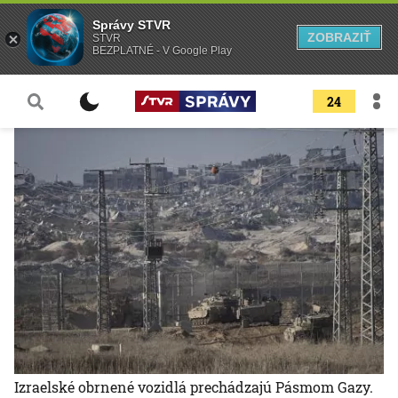
Správy STVR
ZOBRAZIŤ
STVR
BEZPLATNÉ - V Google Play
24
Izraelské obrnené vozidlá prechádzajú Pásmom Gazy.