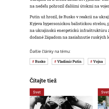
na nedeľu pohrozil ďalšími útokmi na voje
Putin už hrozil, že Rusko v reakcii na uk
Kyjeva hypersonickou balistickou strelou, 
na ukrajinskú energetickú infraštruktúru z
dodané Západom na zasiahnutie ruských le
Ďalšie články na tému:
Rusko
Vladimir Putin
vojna
Čítajte tiež
Svet
Svet