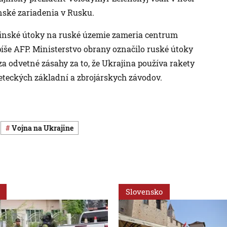
nské zariadenia v Rusku.
rajinské útoky na ruské územie zameria centrum
píše AFP. Ministerstvo obrany označilo ruské útoky
a odvetné zásahy za to, že Ukrajina používa rakety
teckých základní a zbrojárskych závodov.
vojna na Ukrajine
Slovensko