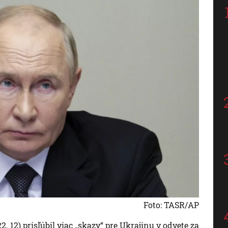
Foto: TASR/AP
. 12) prisľúbil viac „skazy“ pre Ukrajinu v odvete za