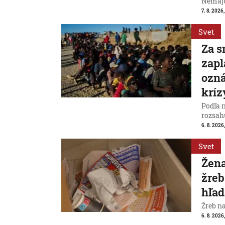
Nemajú
7. 8. 2026
Svet
Za s
zapl
ozná
kríz
Podľa 
rozsah
6. 8. 2026,
Svet
Žena
žreb
hľad
Žreb n
6. 8. 2026,