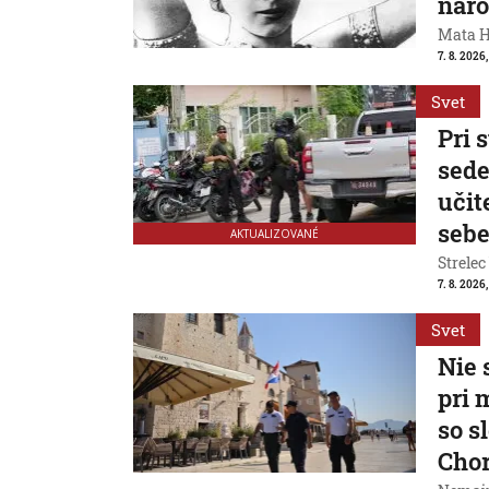
naro
Mata Ha
7. 8. 2026
Svet
Pri 
sede
učit
seb
AKTUALIZOVANÉ
Strelec
7. 8. 2026
Svet
Nie 
pri 
so s
Cho