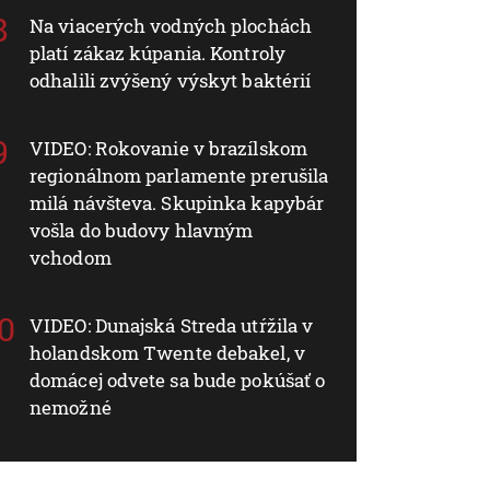
Na viacerých vodných plochách
platí zákaz kúpania. Kontroly
odhalili zvýšený výskyt baktérií
VIDEO: Rokovanie v brazílskom
regionálnom parlamente prerušila
milá návšteva. Skupinka kapybár
vošla do budovy hlavným
vchodom
VIDEO: Dunajská Streda utŕžila v
holandskom Twente debakel, v
domácej odvete sa bude pokúšať o
nemožné