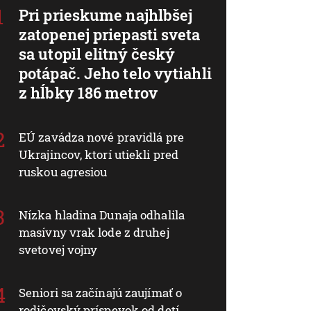
Pri prieskume najhlbšej
zatopenej priepasti sveta
sa utopil elitný český
potápač. Jeho telo vytiahli
z hĺbky 186 metrov
EÚ zavádza nové pravidlá pre
Ukrajincov, ktorí utiekli pred
ruskou agresiou
Nízka hladina Dunaja odhalila
masívny vrak lode z druhej
svetovej vojny
Seniori sa začínajú zaujímať o
rodičovský príspevok od detí.