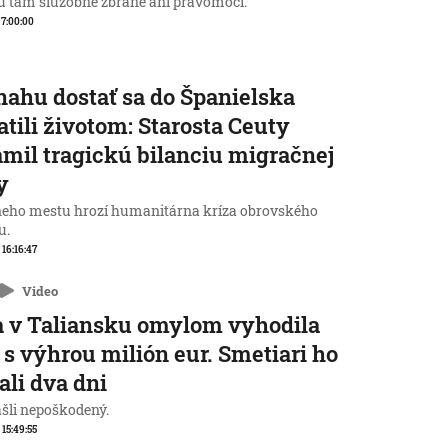
 tam služobné zbrane ani právomoci.
, 7:00:00
nahu dostať sa do Španielska
atili životom: Starosta Ceuty
mil tragickú bilanciu migračnej
y
neho mestu hrozí humanitárna kríza obrovského
u.
 16:16:47
Video
 v Taliansku omylom vyhodila
 s výhrou milión eur. Smetiari ho
ali dva dni
ašli nepoškodený.
 15:49:55