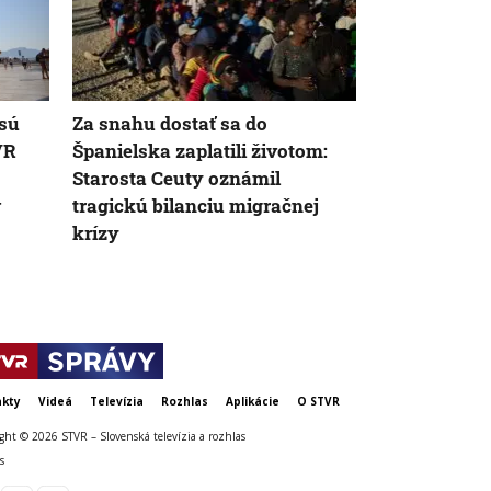
 sú
Za snahu dostať sa do
Žena v Tali
VR
Španielska zaplatili životom:
vyhodila žre
Starosta Ceuty oznámil
eur. Smetiari
v
tragickú bilanciu migračnej
krízy
kty
Videá
Televízia
Rozhlas
Aplikácie
O STVR
ght © 2026 STVR – Slovenská televízia a rozhlas
s