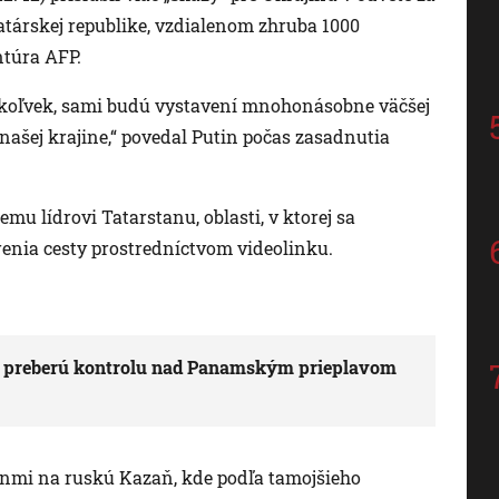
atárskej republike, vzdialenom zhruba 1000
ntúra AFP.
okoľvek, sami budú vystavení mnohonásobne väčšej
v našej krajine,“ povedal Putin počas zasadnutia
mu lídrovi Tatarstanu, oblasti, v ktorej sa
enia cesty prostredníctvom videolinku.
ty preberú kontrolu nad Panamským prieplavom
onmi na ruskú Kazaň, kde podľa tamojšieho