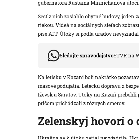
gubernátora Rustama Minnichanova útočila
Šesť z nich zasiahlo obytné budovy, jeden z
riekou. Videá na sociálnych sieťach zobraz
píše AFP. Útoky si podľa úradov nevyžiadali
Sledujte spravodajstvo
STVR na 
Na letisku v Kazani boli nakrátko pozastav
masové podujatia. Leteckú dopravu z bezp
Iževsk a Saratov. Útoky na Kazaň prebehli 
pričom prichádzali z rôznych smerov.
Zelenskyj hovorí o 
Ukrajina sa k útoku zatiaľ nevyjadrila. Uk