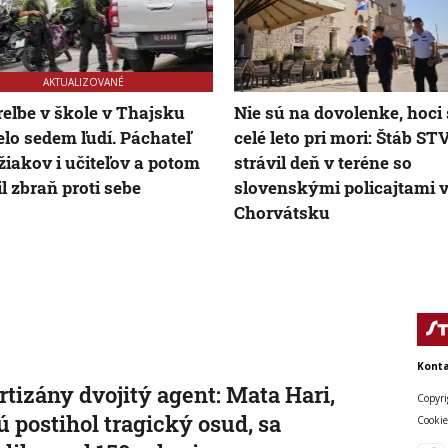
AKTUALIZOVANÉ
treľbe v škole v Thajsku
Nie sú na dovolenke, hoci
lo sedem ľudí. Páchateľ
celé leto pri mori: Štáb ST
 žiakov i učiteľov a potom
strávil deň v teréne so
il zbraň proti sebe
slovenskými policajtami 
Chorvátsku
Konta
rtizány dvojitý agent: Mata Hari,
Copyri
ú postihol tragický osud, sa
Cookie