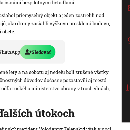
 ôsmimi bezpilotnými lietadlami.
asiahol priemyselný objekt a jeden zostrelili nad
ujú, ako drony zasiahli výškovú presklenú budovu,
 obete.
WhatsApp
Sledovať
ené lety a na sobotu aj nedeľu boli zrušené všetky
ečnostných dôvodov dočasne pozastavili aj mestá
podľa ruského ministerstvo obrany v troch vlnách,
ďalších útokoch
rajinský prezident Volodymyr Zelenskyj však v noci