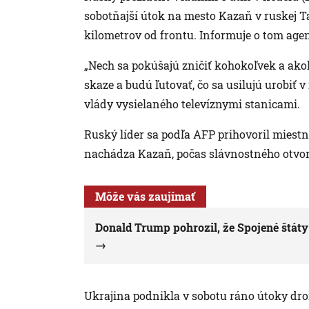
sobotňajší útok na mesto Kazaň v ruskej T
kilometrov od frontu. Informuje o tom age
„Nech sa pokúšajú zničiť kohokoľvek a ak
skaze a budú ľutovať, čo sa usilujú urobiť 
vlády vysielaného televíznymi stanicami.
Ruský líder sa podľa AFP prihovoril miestne
nachádza Kazaň, počas slávnostného otvor
Môže vás zaujímať
Donald Trump pohrozil, že Spojené štá
Ukrajina podnikla v sobotu ráno útoky dr