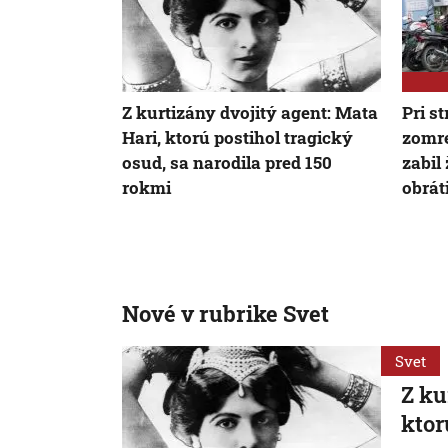
Z kurtizány dvojitý agent: Mata
Pri s
Hari, ktorú postihol tragický
zomre
osud, sa narodila pred 150
zabil
rokmi
obrát
Nové v rubrike Svet
Svet
Z ku
ktor