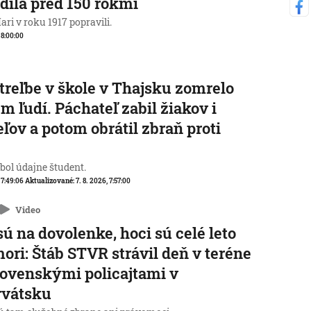
dila pred 150 rokmi
ri v roku 1917 popravili.
, 8:00:00
streľbe v škole v Thajsku zomrelo
m ľudí. Páchateľ zabil žiakov i
eľov a potom obrátil zbraň proti
e
 bol údajne študent.
, 7:49:06
Aktualizované:
7. 8. 2026, 7:57:00
Video
sú na dovolenke, hoci sú celé leto
mori: Štáb STVR strávil deň v teréne
lovenskými policajtami v
rvátsku