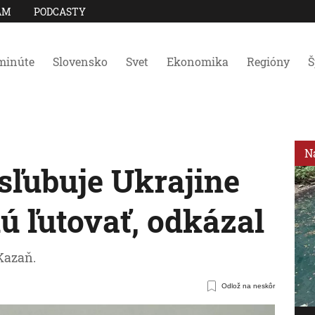
AM
PODCASTY
minúte
Slovensko
Svet
Ekonomika
Regióny
Š
N
sľubuje Ukrajine
ú ľutovať, odkázal
Kazaň.
Odlož na neskôr