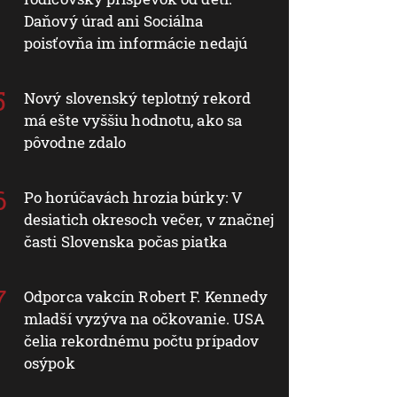
Daňový úrad ani Sociálna
poisťovňa im informácie nedajú
Nový slovenský teplotný rekord
má ešte vyššiu hodnotu, ako sa
pôvodne zdalo
Po horúčavách hrozia búrky: V
desiatich okresoch večer, v značnej
časti Slovenska počas piatka
Odporca vakcín Robert F. Kennedy
mladší vyzýva na očkovanie. USA
čelia rekordnému počtu prípadov
osýpok