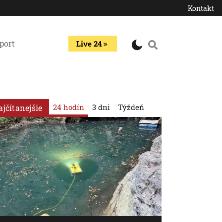
Kontakt
port
Live 24
24 hodín
3 dni
Týždeň
ajčítanejšie