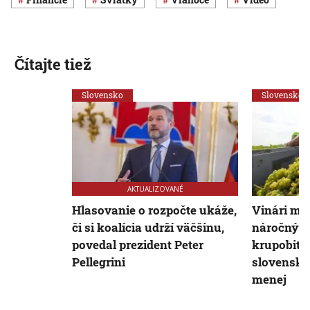
Čítajte tiež
Slovensko
Slovensko
AKTUALIZOVANÉ
Hlasovanie o rozpočte ukáže,
Vinári ma
či si koalícia udrží väčšinu,
náročný r
povedal prezident Peter
krupobiti
Pellegrini
slovenské
menej