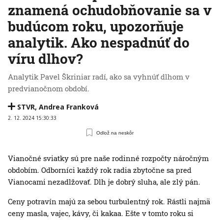
znamená ochudobňovanie sa v
budúcom roku, upozorňuje
analytik. Ako nespadnúť do
víru dlhov?
Analytik Pavel Škriniar radí, ako sa vyhnúť dlhom v
predvianočnom období.
STVR
,
Andrea Franková
2. 12. 2024 15:30:33
Odlož na neskôr
Vianočné sviatky sú pre naše rodinné rozpočty náročným
obdobím. Odborníci každý rok radia zbytočne sa pred
Vianocami nezadlžovať. Dlh je dobrý sluha, ale zlý pán.
Ceny potravín majú za sebou turbulentný rok. Rástli najmä
ceny masla, vajec, kávy, či kakaa. Ešte v tomto roku si