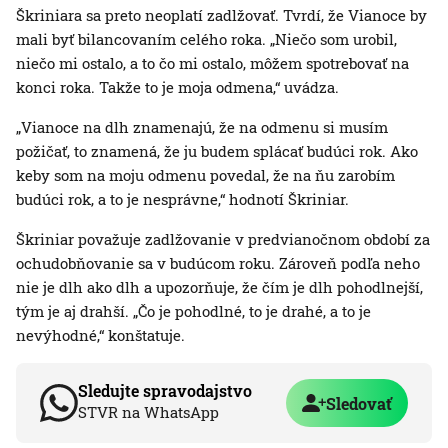
Škriniara sa preto neoplatí zadlžovať. Tvrdí, že Vianoce by
mali byť bilancovaním celého roka. „Niečo som urobil,
niečo mi ostalo, a to čo mi ostalo, môžem spotrebovať na
konci roka. Takže to je moja odmena,“ uvádza.
„Vianoce na dlh znamenajú, že na odmenu si musím
požičať, to znamená, že ju budem splácať budúci rok. Ako
keby som na moju odmenu povedal, že na ňu zarobím
budúci rok, a to je nesprávne,“ hodnotí Škriniar.
Škriniar považuje zadlžovanie v predvianočnom období za
ochudobňovanie sa v budúcom roku. Zároveň podľa neho
nie je dlh ako dlh a upozorňuje, že čím je dlh pohodlnejší,
tým je aj drahší. „Čo je pohodlné, to je drahé, a to je
nevýhodné,“ konštatuje.
Sledujte spravodajstvo
Sledovať
STVR na WhatsApp