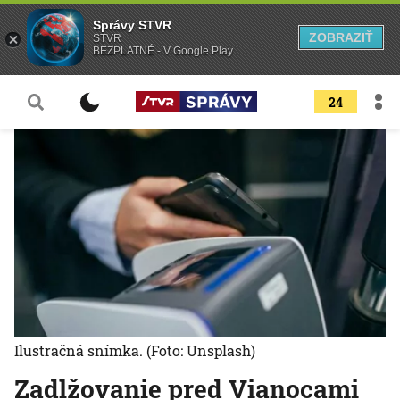
Správy STVR
ZOBRAZIŤ
STVR
BEZPLATNÉ - V Google Play
24
Ilustračná snímka.
(Foto: Unsplash)
Zadlžovanie pred Vianocami