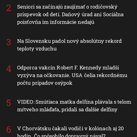
Seniori sa začínajú zaujímať o rodičovský
príspevok od detí. Daňový úrad ani Sociálna
poisťovňa im informácie nedajú
Na Slovensku padol nový absolútny rekord
teploty vzduchu
Odporca vakcín Robert F. Kennedy mladší
vyzýva na očkovanie. USA čelia rekordnému
počtu prípadov osýpok
VIDEO: Smútiaca matka delfína plávala s telom
mŕtveho mláďaťa, pridali sa ďalšie delfíny
V Chorvátsku čakali vodiči v kolónach aj 20
hodín. Čo spôsobilo dopravný nával?