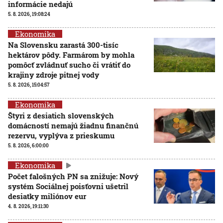
informácie nedajú
5. 8. 2026, 19:08:24
Ekonomika
Na Slovensku zarastá 300-tisíc
hektárov pôdy. Farmárom by mohla
pomôcť zvládnuť sucho či vrátiť do
krajiny zdroje pitnej vody
5. 8. 2026, 15:04:57
Ekonomika
Štyri z desiatich slovenských
domácností nemajú žiadnu finančnú
rezervu, vyplýva z prieskumu
5. 8. 2026, 6:00:00
Ekonomika
Počet falošných PN sa znižuje: Nový
systém Sociálnej poisťovni ušetril
desiatky miliónov eur
4. 8. 2026, 19:11:30