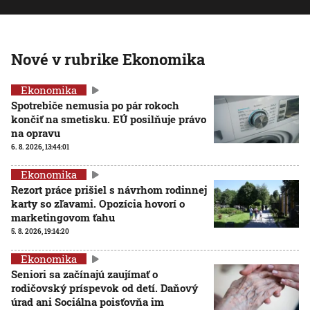
Nové v rubrike Ekonomika
Ekonomika
Spotrebiče nemusia po pár rokoch
končiť na smetisku. EÚ posilňuje právo
na opravu
6. 8. 2026, 13:44:01
Ekonomika
Rezort práce prišiel s návrhom rodinnej
karty so zľavami. Opozícia hovorí o
marketingovom ťahu
5. 8. 2026, 19:14:20
Ekonomika
Seniori sa začínajú zaujímať o
rodičovský príspevok od detí. Daňový
úrad ani Sociálna poisťovňa im