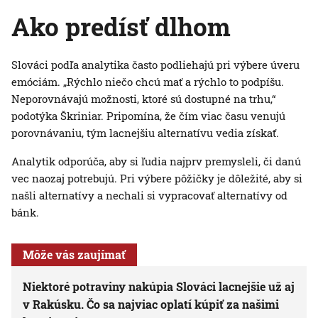
Ako predísť dlhom
Slováci podľa analytika často podliehajú pri výbere úveru
emóciám. „Rýchlo niečo chcú mať a rýchlo to podpíšu.
Neporovnávajú možnosti, ktoré sú dostupné na trhu,“
podotýka Škriniar. Pripomína, že čím viac času venujú
porovnávaniu, tým lacnejšiu alternatívu vedia získať.
Analytik odporúča, aby si ľudia najprv premysleli, či danú
vec naozaj potrebujú. Pri výbere pôžičky je dôležité, aby si
našli alternatívy a nechali si vypracovať alternatívy od
bánk.
Môže vás zaujímať
Niektoré potraviny nakúpia Slováci lacnejšie už aj
v Rakúsku. Čo sa najviac oplatí kúpiť za našimi