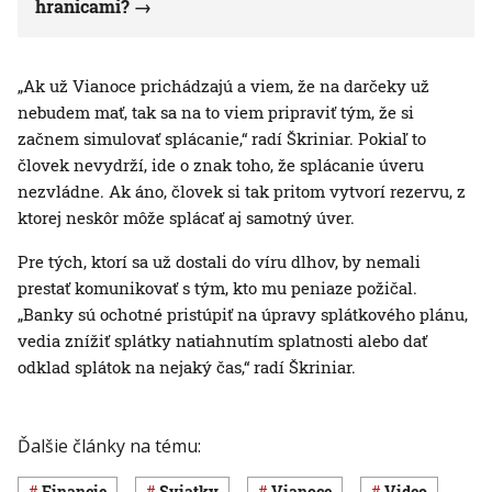
hranicami?
„Ak už Vianoce prichádzajú a viem, že na darčeky už
nebudem mať, tak sa na to viem pripraviť tým, že si
začnem simulovať splácanie,“ radí Škriniar. Pokiaľ to
človek nevydrží, ide o znak toho, že splácanie úveru
nezvládne. Ak áno, človek si tak pritom vytvorí rezervu, z
ktorej neskôr môže splácať aj samotný úver.
Pre tých, ktorí sa už dostali do víru dlhov, by nemali
prestať komunikovať s tým, kto mu peniaze požičal.
„Banky sú ochotné pristúpiť na úpravy splátkového plánu,
vedia znížiť splátky natiahnutím splatnosti alebo dať
odklad splátok na nejaký čas,“ radí Škriniar.
Ďalšie články na tému:
Financie
sviatky
Vianoce
Video