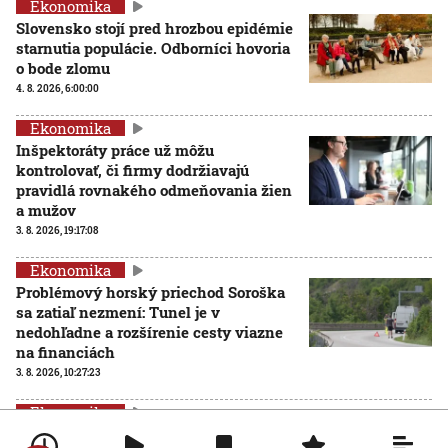
Ekonomika
Slovensko stojí pred hrozbou epidémie
starnutia populácie. Odborníci hovoria
o bode zlomu
4. 8. 2026, 6:00:00
Ekonomika
Inšpektoráty práce už môžu
kontrolovať, či firmy dodržiavajú
pravidlá rovnakého odmeňovania žien
a mužov
3. 8. 2026, 19:17:08
Ekonomika
Problémový horský priechod Soroška
sa zatiaľ nezmení: Tunel je v
nedohľadne a rozšírenie cesty viazne
na financiách
3. 8. 2026, 10:27:23
Ekonomika
Viac než desaťtisíc hotelov žaluje portál