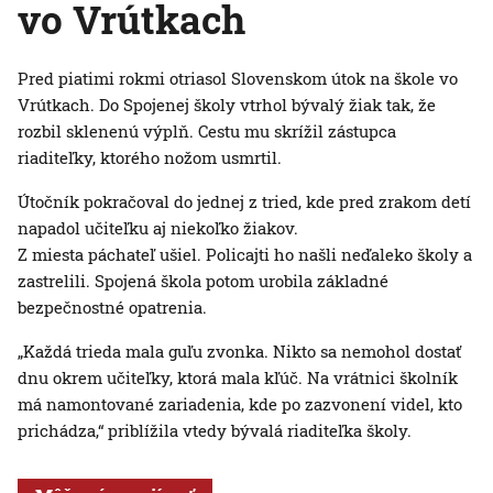
vo Vrútkach
Pred piatimi rokmi otriasol Slovenskom útok na škole vo
Vrútkach. Do Spojenej školy vtrhol bývalý žiak tak, že
rozbil sklenenú výplň. Cestu mu skrížil zástupca
riaditeľky, ktorého nožom usmrtil.
Útočník pokračoval do jednej z tried, kde pred zrakom detí
napadol učiteľku aj niekoľko žiakov.
Z miesta páchateľ ušiel. Policajti ho našli neďaleko školy a
zastrelili. Spojená škola potom urobila základné
bezpečnostné opatrenia.
„Každá trieda mala guľu zvonka. Nikto sa nemohol dostať
dnu okrem učiteľky, ktorá mala kľúč. Na vrátnici školník
má namontované zariadenia, kde po zazvonení videl, kto
prichádza,“ priblížila vtedy bývalá riaditeľka školy.