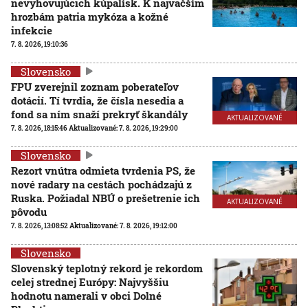
nevyhovujúcich kúpalísk. K najväčším
hrozbám patria mykóza a kožné
infekcie
7. 8. 2026, 19:10:36
Slovensko
FPU zverejnil zoznam poberateľov
dotácií. Tí tvrdia, že čísla nesedia a
fond sa ním snaží prekryť škandály
AKTUALIZOVANÉ
7. 8. 2026, 18:15:46
Aktualizované:
7. 8. 2026, 19:29:00
Slovensko
Rezort vnútra odmieta tvrdenia PS, že
nové radary na cestách pochádzajú z
Ruska. Požiadal NBÚ o prešetrenie ich
AKTUALIZOVANÉ
pôvodu
7. 8. 2026, 13:08:52
Aktualizované:
7. 8. 2026, 19:12:00
Slovensko
Slovenský teplotný rekord je rekordom
celej strednej Európy: Najvyššiu
hodnotu namerali v obci Dolné