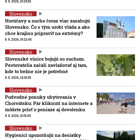
8. 8. 2026, 19:25:52
Slovensko
Horúčavy a sucho čoraz viac zasahujú
Slovensko. Čo s tým urobí vláda a ako
chce krajinu pripraviť na extrémy?
8. 8. 2026, 19:22:45
Slovensko
Slovenské vinice bojujú so suchom.
Pestovatelia začali zavlažovať aj tam,
kde to bežne nie je potrebné
8. 8. 2026, 14:32:55
Slovensko
Podvodné ponuky ubytovania v
Chorvátsku: Pár kliknutí na internete a
môžete prísť o peniaze aj dovolenku
8. 8. 2026, 10:51:49
Slovensko
Hygienici upozorňujú na desiatky