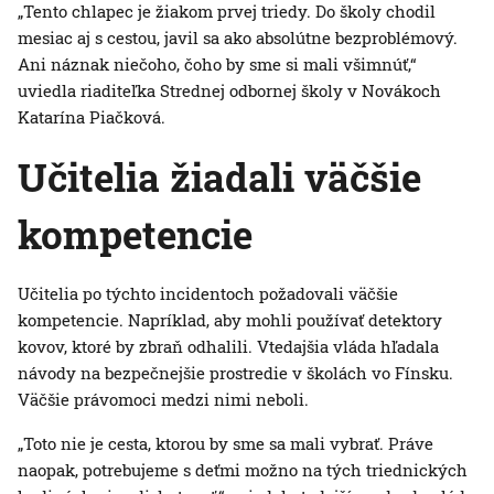
„Tento chlapec je žiakom prvej triedy. Do školy chodil
mesiac aj s cestou, javil sa ako absolútne bezproblémový.
Ani náznak niečoho, čoho by sme si mali všimnúť,“
uviedla riaditeľka Strednej odbornej školy v Novákoch
Katarína Piačková.
Učitelia žiadali väčšie
kompetencie
Učitelia po týchto incidentoch požadovali väčšie
kompetencie. Napríklad, aby mohli používať detektory
kovov, ktoré by zbraň odhalili. Vtedajšia vláda hľadala
návody na bezpečnejšie prostredie v školách vo Fínsku.
Väčšie právomoci medzi nimi neboli.
„Toto nie je cesta, ktorou by sme sa mali vybrať. Práve
naopak, potrebujeme s deťmi možno na tých triednických