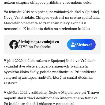
nožom skupina chlapcov približne v rovnakom veku.
Vo februári 2019 sa v jednej zo základných škôl v Spišskej
Novej Vsi strieľalo. Chlapec vystrelil na svojho spolužiaka.
Maloletého pacienta so zranením hlavy skončil v
nemocnici. K incidentu došlo na streleckom krúžku.
Sledujte spravodajstvo
Sledovať
STVR na Facebooku
V júni 2020 si útok nožom v Spojenej škole vo Vrútkach
vyžiadal dve obete a viacero zranených. Páchateľa,
bývalého žiaka školy, polícia zneškodnila. Pri incidente
zahynul aj zástupca riaditeľa, ktorý sa snažil útočníka
zastaviť.
V októbri 2022 v základnej škole v Majcichove pri Trnave
napadli starší žiaci deväťročného integrovaného tretiaka.
Po incidente skončil chlapec v nemocnici.