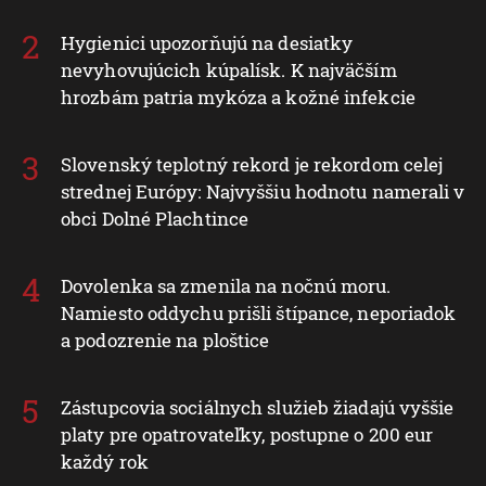
Hygienici upozorňujú na desiatky
nevyhovujúcich kúpalísk. K najväčším
hrozbám patria mykóza a kožné infekcie
Slovenský teplotný rekord je rekordom celej
strednej Európy: Najvyššiu hodnotu namerali v
obci Dolné Plachtince
Dovolenka sa zmenila na nočnú moru.
Namiesto oddychu prišli štípance, neporiadok
a podozrenie na ploštice
Zástupcovia sociálnych služieb žiadajú vyššie
platy pre opatrovateľky, postupne o 200 eur
každý rok