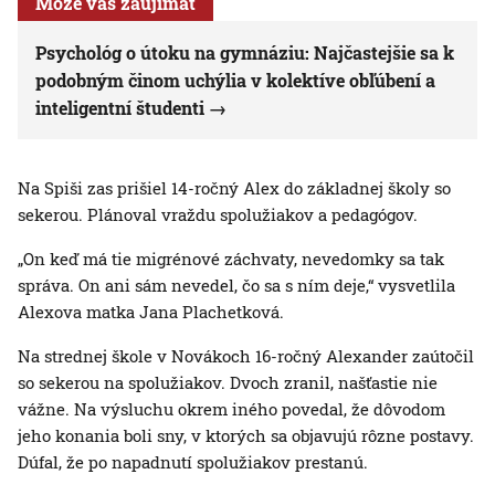
Môže vás zaujímať
Psychológ o útoku na gymnáziu: Najčastejšie sa k
podobným činom uchýlia v kolektíve obľúbení a
inteligentní študenti
Na Spiši zas prišiel 14-ročný Alex do základnej školy so
sekerou. Plánoval vraždu spolužiakov a pedagógov.
„On keď má tie migrénové záchvaty, nevedomky sa tak
správa. On ani sám nevedel, čo sa s ním deje,“ vysvetlila
Alexova matka Jana Plachetková.
Na strednej škole v Novákoch 16-ročný Alexander zaútočil
so sekerou na spolužiakov. Dvoch zranil, našťastie nie
vážne. Na výsluchu okrem iného povedal, že dôvodom
jeho konania boli sny, v ktorých sa objavujú rôzne postavy.
Dúfal, že po napadnutí spolužiakov prestanú.