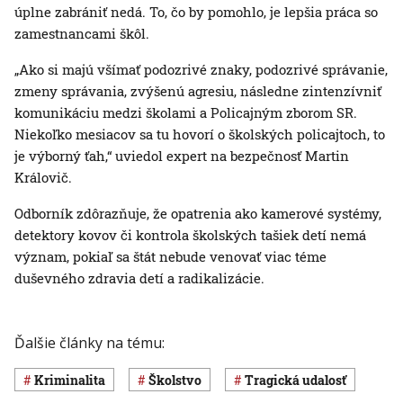
úplne zabrániť nedá. To, čo by pomohlo, je lepšia práca so
zamestnancami škôl.
„Ako si majú všímať podozrivé znaky, podozrivé správanie,
zmeny správania, zvýšenú agresiu, následne zintenzívniť
komunikáciu medzi školami a Policajným zborom SR.
Niekoľko mesiacov sa tu hovorí o školských policajtoch, to
je výborný ťah,“ uviedol expert na bezpečnosť Martin
Královič.
Odborník zdôrazňuje, že opatrenia ako kamerové systémy,
detektory kovov či kontrola školských tašiek detí nemá
význam, pokiaľ sa štát nebude venovať viac téme
duševného zdravia detí a radikalizácie.
Ďalšie články na tému:
Kriminalita
Školstvo
Tragická udalosť