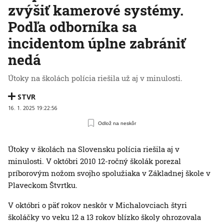
zvýšiť kamerové systémy.
Podľa odborníka sa
incidentom úplne zabrániť
nedá
Útoky na školách polícia riešila už aj v minulosti.
STVR
16. 1. 2025 19:22:56
Odlož na neskôr
Útoky v školách na Slovensku polícia riešila aj v
minulosti. V októbri 2010 12-ročný školák porezal
príborovým nožom svojho spolužiaka v Základnej škole v
Plaveckom Štvrtku.
V októbri o päť rokov neskôr v Michalovciach štyri
školáčky vo veku 12 a 13 rokov blízko školy ohrozovala