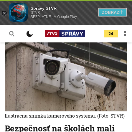
Správy STVR
ZOBRAZIŤ
STVR
BEZPLATNÉ - V Google Play
24
Ilustračná snímka kamerového systému.
(Foto: STVR)
Bezpečnosť na školách mali