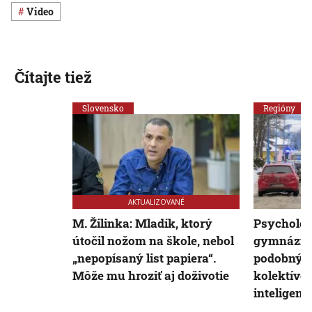
Video
Čítajte tiež
Slovensko
Regióny
AKTUALIZOVANÉ
M. Žilinka: Mladík, ktorý
Psychológ
útočil nožom na škole, nebol
gymnáziu:
„nepopísaný list papiera“.
podobným 
Môže mu hroziť aj doživotie
kolektíve 
inteligent