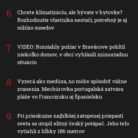
Chcete klimatizáciu, ale bývate v bytovke?
Rozhodnutie vlastníka nestačí, potrebný je aj
súhlas susedov
VIDEO: Rozsiahly požiar v Braväcove pohltil
niekoľko domov, v obci vyhlásili mimoriadnu
situáciu
Vyzerá ako medúza, no môže spôsobiť vážne
zranenia. Mechúrovka portugalská zatvára
pláže vo Francúzsku aj Španielsku
Pri prieskume najhlbšej zatopenej priepasti
sveta sa utopil elitný český potápač. Jeho telo
vytiahli z hĺbky 186 metrov