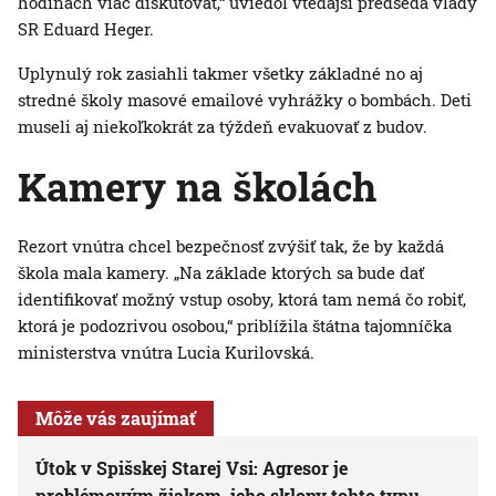
hodinách viac diskutovať,“ uviedol vtedajší predseda vlády
SR Eduard Heger.
Uplynulý rok zasiahli takmer všetky základné no aj
stredné školy masové emailové vyhrážky o bombách. Deti
museli aj niekoľkokrát za týždeň evakuovať z budov.
Kamery na školách
Rezort vnútra chcel bezpečnosť zvýšiť tak, že by každá
škola mala kamery. „Na základe ktorých sa bude dať
identifikovať možný vstup osoby, ktorá tam nemá čo robiť,
ktorá je podozrivou osobou,“ priblížila štátna tajomníčka
ministerstva vnútra Lucia Kurilovská.
Môže vás zaujímať
Útok v Spišskej Starej Vsi: Agresor je
problémovým žiakom, jeho sklony tohto typu