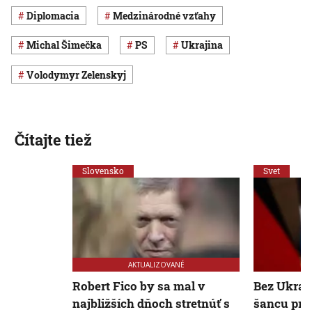
diplomacia
medzinárodné vzťahy
Michal Šimečka
PS
Ukrajina
Volodymyr Zelenskyj
Čítajte tiež
Slovensko
Svet
AKTUALIZOVANÉ
Robert Fico by sa mal v
Bez Ukraj
najbližších dňoch stretnúť s
šancu pro