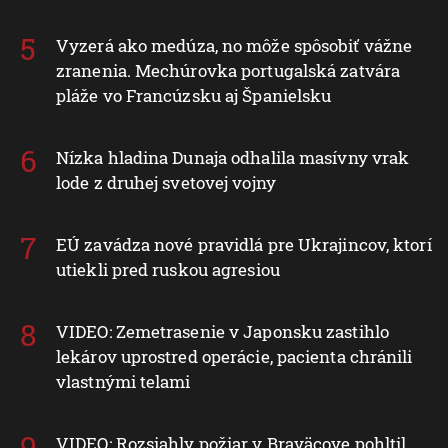
Vyzerá ako medúza, no môže spôsobiť vážne
zranenia. Mechúrovka portugalská zatvára
pláže vo Francúzsku aj Španielsku
Nízka hladina Dunaja odhalila masívny vrak
lode z druhej svetovej vojny
EÚ zavádza nové pravidlá pre Ukrajincov, ktorí
utiekli pred ruskou agresiou
VIDEO: Zemetrasenie v Japonsku zastihlo
lekárov uprostred operácie, pacienta chránili
vlastnými telami
VIDEO: Rozsiahly požiar v Braväcove pohltil