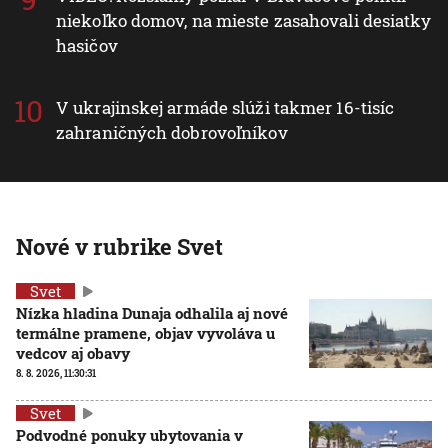
niekoľko domov, na mieste zasahovali desiatky
hasičov
V ukrajinskej armáde slúži takmer 16-tisíc
zahraničných dobrovoľníkov
Nové v rubrike Svet
Svet
Nízka hladina Dunaja odhalila aj nové
termálne pramene, objav vyvoláva u
vedcov aj obavy
8. 8. 2026, 11:30:31
Svet
Podvodné ponuky ubytovania v