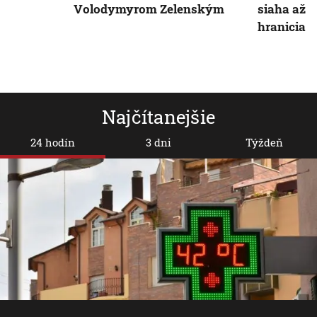
Volodymyrom Zelenským
siaha až 
hraniciam
Najčítanejšie
24 hodín
3 dni
Týždeň