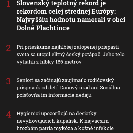
Slovenský teplotný rekord je
rekordom celej strednej Európy:
Najvyššiu hodnotu namerali v obci
Dolné Plachtince
Pri prieskume najhlbšej zatopenej priepasti
sveta sa utopil elitný český potápač. Jeho telo
vytiahli z hĺbky 186 metrov
Seniori sa začínajú zaujímať o rodičovský
príspevok od detí. Daňový úrad ani Sociálna
poisťovňa im informácie nedajú
Hygienici upozorňujú na desiatky
nevyhovujúcich kúpalísk. K najväčším
hrozbám patria mykóza a kožné infekcie