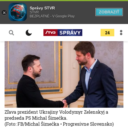
Správy STVR
ZOBRAZIŤ
STVR
BEZPLATNÉ - V Google Play
24
Zľava prezident Ukrajiny Volodymyr Zelenskyj a
predseda PS Michal Šimečka.
(Foto: FB/Michal Šimečka • Progresívne Slovensko)