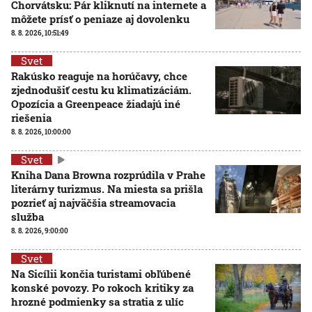
Chorvátsku: Pár kliknutí na internete a
môžete prísť o peniaze aj dovolenku
8. 8. 2026, 10:51:49
Svet
Rakúsko reaguje na horúčavy, chce
zjednodušiť cestu ku klimatizáciám.
Opozícia a Greenpeace žiadajú iné
riešenia
8. 8. 2026, 10:00:00
Svet
Kniha Dana Browna rozprúdila v Prahe
literárny turizmus. Na miesta sa prišla
pozrieť aj najväčšia streamovacia
služba
8. 8. 2026, 9:00:00
Svet
Na Sicílii končia turistami obľúbené
konské povozy. Po rokoch kritiky za
hrozné podmienky sa stratia z ulíc