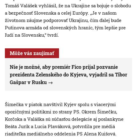
Tomáš Valášek vyhlásil, že na Ukrajine sa bojuje o slobodu
a bezpečnosť Slovenska a celej Európy. „Je v našom
životnom záujme podporovať Ukrajinu, čím ďalej bude
Putinova armáda od slovenských hraníc, tým lepšie pre
ľudí na Slovensku,“ tvrdí.
Môže vás zaujímať
Nie je možné, aby premiér Fico prijal pozvanie
prezidenta Zelenského do Kyjeva, vyjadril sa Tibor
Gašpar v Rusku
Šimečka v piatok navštívil Kyjev spolu s viacerými
opozičnými politikmi zo strany PS. Okrem Šimečku,
Korčoka a Valáška sú súčasťou delegácie aj poslankyne
Beáta Jurík a Lucia Plaváková, potvrdila pre médiá
riaditeľka mediálneho oddelenia PS Alena Kuišová.