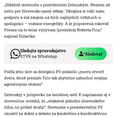
„Dôležité stretnutie s prezidentom Zelenským. Nesiem od
neho pre Slovensko jasný odkaz. Ukrajina si váži našu
podporu a má záujem na tých najlepších vzťahoch a
spolupráci – vrátane energetiky. A je pripravená rokovať.
Presne na to teraz vyzývam (premiéra) Roberta Fica,“
napísal Šimečka.
Sledujte spravodajstvo
Sledovať
STVR na WhatsApp
Podľa jeho slov sa delegácii PS podarilo „znovu otvoriť
dvere, ktoré premiér Fico tak zbytočne zabuchol svojimi
agresívnymi útokmi“.
Zelenskyj v príspevku na sociálnej sieti X napísanom aj v
slovenčine uviedol, že „očakával jedného slovenského
lídra, no prišiel druhý“. Stretnutie s predstaviteľmi PS
označil za dobré a debatu za konkrétnu a konštruktívnu.