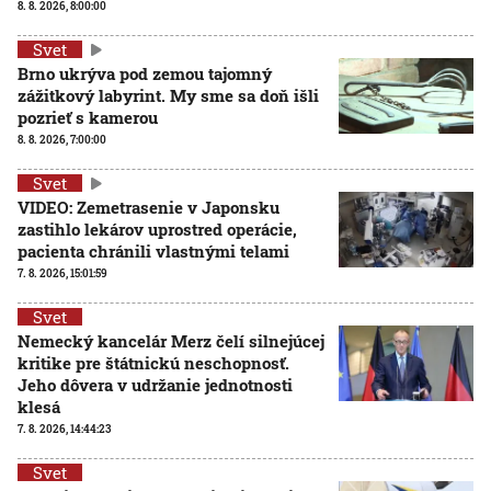
8. 8. 2026, 8:00:00
Svet
Brno ukrýva pod zemou tajomný
zážitkový labyrint. My sme sa doň išli
pozrieť s kamerou
8. 8. 2026, 7:00:00
Svet
VIDEO: Zemetrasenie v Japonsku
zastihlo lekárov uprostred operácie,
pacienta chránili vlastnými telami
7. 8. 2026, 15:01:59
Svet
Nemecký kancelár Merz čelí silnejúcej
kritike pre štátnickú neschopnosť.
Jeho dôvera v udržanie jednotnosti
klesá
7. 8. 2026, 14:44:23
Svet