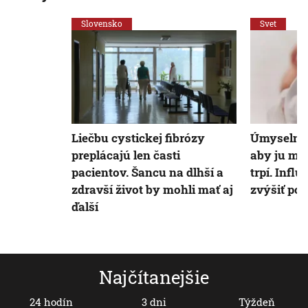
Slovensko
Svet
Liečbu cystickej fibrózy
Úmyselne 
preplácajú len časti
aby ju mo
pacientov. Šancu na dlhší a
trpí. Infl
zdravší život by mohli mať aj
zvýšiť pop
ďalší
Najčítanejšie
24 hodín
3 dni
Týždeň