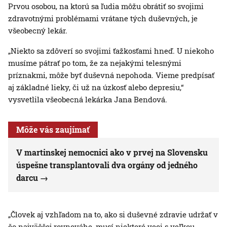
Prvou osobou, na ktorú sa ľudia môžu obrátiť so svojimi
zdravotnými problémami vrátane tých duševných, je
všeobecný lekár.
„Niekto sa zdôverí so svojimi ťažkosťami hneď. U niekoho
musíme pátrať po tom, že za nejakými telesnými
príznakmi, môže byť duševná nepohoda. Vieme predpísať
aj základné lieky, či už na úzkosť alebo depresiu,“
vysvetlila všeobecná lekárka Jana Bendová.
Môže vás zaujímať
V martinskej nemocnici ako v prvej na Slovensku
úspešne transplantovali dva orgány od jedného
darcu
„Človek aj vzhľadom na to, ako si duševné zdravie udržať v
čo najväčšej rovnováhe, musí niektoré veci s veľkou