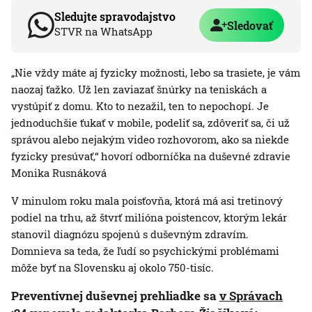
Sledujte spravodajstvo
Sledovať
STVR na WhatsApp
„Nie vždy máte aj fyzicky možnosti, lebo sa trasiete, je vám
naozaj ťažko. Už len zaviazať šnúrky na teniskách a
vystúpiť z domu. Kto to nezažil, ten to nepochopí. Je
jednoduchšie ťukať v mobile, podeliť sa, zdôveriť sa, či už
správou alebo nejakým video rozhovorom, ako sa niekde
fyzicky presúvať,“ hovorí odborníčka na duševné zdravie
Monika Rusnáková
V minulom roku mala poisťovňa, ktorá má asi tretinový
podiel na trhu, až štvrť milióna poistencov, ktorým lekár
stanovil diagnózu spojenú s duševným zdravím.
Domnieva sa teda, že ľudí so psychickými problémami
môže byť na Slovensku aj okolo 750-tisíc.
Preventívnej duševnej prehliadke sa
v Správach