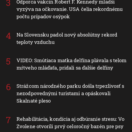
Odporca vakcín Robert F. Kennedy mladší
vyzýva na očkovanie. USA čelia rekordnému
počtu prípadov osýpok
Na Slovensku padol nový absolútny rekord
teploty vzduchu
VIDEO: Smútiaca matka delfína plávala s telom
mŕtveho mláďaťa, pridali sa ďalšie delfíny
Strážcom národného parku došla trpezlivosť s
nezodpovednými turistami a opáskovali
Skalnaté pleso
Rehabilitácia, kondícia aj odbúranie stresu: Vo
Zvolene otvorili prvý celoročný bazén pre psy