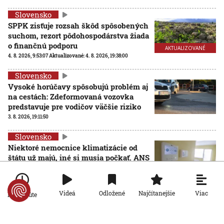
Slovensko
SPPK zisťuje rozsah škôd spôsobených
suchom, rezort pôdohospodárstva žiada
o finančnú podporu
AKTUALIZOVANÉ
4. 8. 2026, 9:53:07
Aktualizované:
4. 8. 2026, 19:38:00
Slovensko
Vysoké horúčavy spôsobujú problém aj
na cestách: Zdeformovaná vozovka
predstavuje pre vodičov väčšie riziko
3. 8. 2026, 19:11:50
Slovensko
Niektoré nemocnice klimatizácie od
štátu už majú, iné si musia počkať. ANS
hovorí o diskriminácii
3. 8. 2026, 19:05:43
Viac
Videá
Odložené
Najčítanejšie
Po minúte