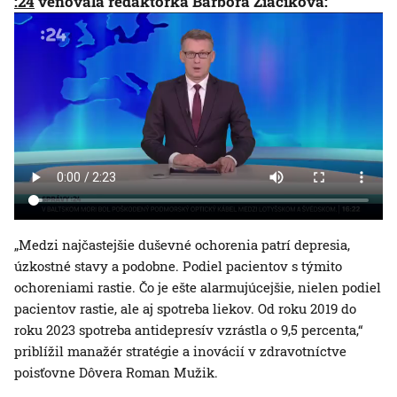
:24
venovala redaktorka Barbora Žiačiková:
„Medzi najčastejšie duševné ochorenia patrí depresia,
úzkostné stavy a podobne. Podiel pacientov s týmito
ochoreniami rastie. Čo je ešte alarmujúcejšie, nielen podiel
pacientov rastie, ale aj spotreba liekov. Od roku 2019 do
roku 2023 spotreba antidepresív vzrástla o 9,5 percenta,“
priblížil manažér stratégie a inovácií v zdravotníctve
poisťovne Dôvera Roman Mužik.