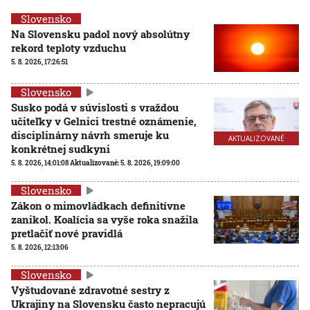
Slovensko
Na Slovensku padol nový absolútny
rekord teploty vzduchu
5. 8. 2026, 17:26:51
Slovensko
Susko podá v súvislosti s vraždou
učiteľky v Gelnici trestné oznámenie,
disciplinárny návrh smeruje ku
AKTUALIZOVANÉ
konkrétnej sudkyni
5. 8. 2026, 14:01:08
Aktualizované:
5. 8. 2026, 19:09:00
Slovensko
Zákon o mimovládkach definitívne
zanikol. Koalícia sa vyše roka snažila
pretlačiť nové pravidlá
5. 8. 2026, 12:13:06
Slovensko
Vyštudované zdravotné sestry z
Ukrajiny na Slovensku často nepracujú