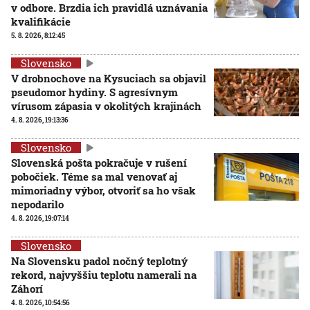
v odbore. Brzdia ich pravidlá uznávania
kvalifikácie
5. 8. 2026, 8:12:45
Slovensko
V drobnochove na Kysuciach sa objavil
pseudomor hydiny. S agresívnym
vírusom zápasia v okolitých krajinách
4. 8. 2026, 19:13:36
Slovensko
Slovenská pošta pokračuje v rušení
pobočiek. Téme sa mal venovať aj
mimoriadny výbor, otvoriť sa ho však
nepodarilo
4. 8. 2026, 19:07:14
Slovensko
Na Slovensku padol nočný teplotný
rekord, najvyššiu teplotu namerali na
Záhorí
4. 8. 2026, 10:54:56