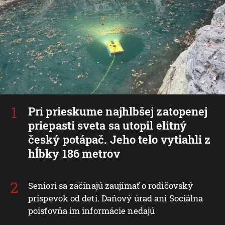
Pri prieskume najhlbšej zatopenej
priepasti sveta sa utopil elitný
český potápač. Jeho telo vytiahli z
hĺbky 186 metrov
Seniori sa začínajú zaujímať o rodičovský
príspevok od detí. Daňový úrad ani Sociálna
poisťovňa im informácie nedajú