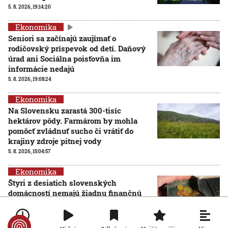
5. 8. 2026, 19:14:20
Ekonomika
Seniori sa začínajú zaujímať o
rodičovský príspevok od detí. Daňový
úrad ani Sociálna poisťovňa im
informácie nedajú
5. 8. 2026, 19:08:24
Ekonomika
Na Slovensku zarastá 300-tisíc
hektárov pôdy. Farmárom by mohla
pomôcť zvládnuť sucho či vrátiť do
krajiny zdroje pitnej vody
5. 8. 2026, 15:04:57
Ekonomika
Štyri z desiatich slovenských
domácností nemajú žiadnu finančnú
rezervu, vyplýva z prieskumu
5. 8. 2026, 6:00:00