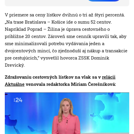
V priemere sa ceny lístkov dvihnú o tri až štyri percentá.
„Na trase Bratislava – Košice ide o sumu 52 centov.
Napríklad Poprad – Žilina je úprava cestovného o
približne 20 centov. Zároveň sme cenník upravili tak, aby
sme minimalizovali potrebu vydávania jeden a
dvojcentových mincí, čo zjednoduší aj nákup a transakcie
pre cestujúcich,“ vysvetlil hovorca ZSSK Dominik
Drevický.
Zdražovaniu cestovných lístkov na vlak sa v
relácii
Aktuálne
venovala redaktorka Miriam Čerešníková: