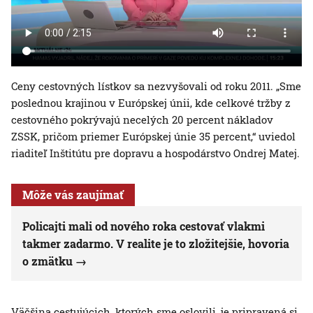
Ceny cestovných lístkov sa nezvyšovali od roku 2011. „Sme
poslednou krajinou v Európskej únii, kde celkové tržby z
cestovného pokrývajú necelých 20 percent nákladov
ZSSK, pričom priemer Európskej únie 35 percent,“ uviedol
riaditeľ Inštitútu pre dopravu a hospodárstvo Ondrej Matej.
Môže vás zaujímať
Policajti mali od nového roka cestovať vlakmi
takmer zadarmo. V realite je to zložitejšie, hovoria
o zmätku
Väčšina cestujúcich, ktorých sme oslovili, je pripravená si