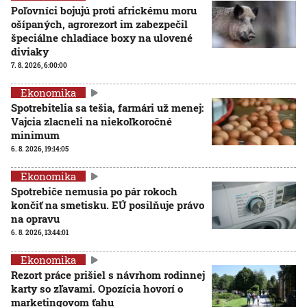
Poľovníci bojujú proti africkému moru
ošípaných, agrorezort im zabezpečil
špeciálne chladiace boxy na ulovené
diviaky
7. 8. 2026, 6:00:00
Ekonomika
Spotrebitelia sa tešia, farmári už menej:
Vajcia zlacneli na niekoľkoročné
minimum
6. 8. 2026, 19:14:05
Ekonomika
Spotrebiče nemusia po pár rokoch
končiť na smetisku. EÚ posilňuje právo
na opravu
6. 8. 2026, 13:44:01
Ekonomika
Rezort práce prišiel s návrhom rodinnej
karty so zľavami. Opozícia hovorí o
marketingovom ťahu