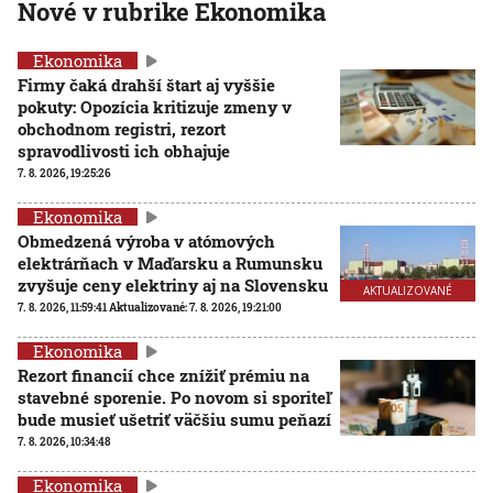
Nové v rubrike Ekonomika
Ekonomika
Firmy čaká drahší štart aj vyššie
pokuty: Opozícia kritizuje zmeny v
obchodnom registri, rezort
spravodlivosti ich obhajuje
7. 8. 2026, 19:25:26
Ekonomika
Obmedzená výroba v atómových
elektrárňach v Maďarsku a Rumunsku
zvyšuje ceny elektriny aj na Slovensku
AKTUALIZOVANÉ
7. 8. 2026, 11:59:41
Aktualizované:
7. 8. 2026, 19:21:00
Ekonomika
Rezort financií chce znížiť prémiu na
stavebné sporenie. Po novom si sporiteľ
bude musieť ušetriť väčšiu sumu peňazí
7. 8. 2026, 10:34:48
Ekonomika