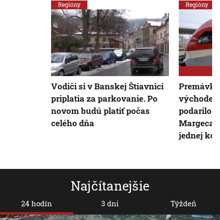
Regióny
Regióny
Vodiči si v Banskej Štiavnici
Premávku
priplatia za parkovanie. Po
východe S
novom budú platiť počas
podarilo o
celého dňa
Margecano
jednej koľa
Najčítanejšie
24 hodín
3 dni
Týždeň